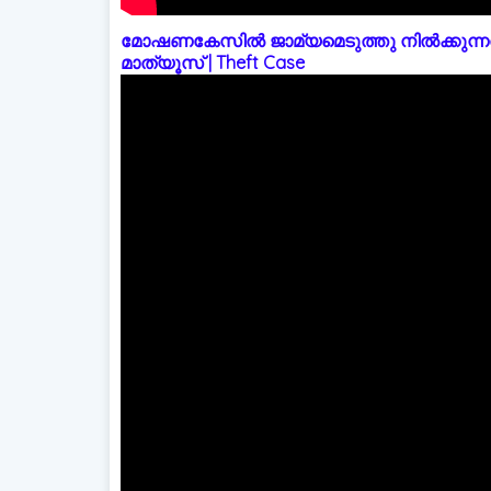
മോഷണകേസിൽ ജാമ്യമെടുത്തു നിൽക്കുന്നത
മാത്യൂസ് | Theft Case