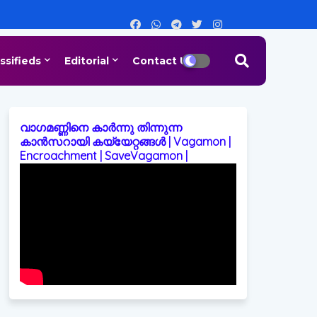
ssifieds
Editorial
Contact Us
വാഗമണ്ണിനെ കാർന്നു തിന്നുന്ന
കാൻസറായി കയ്യേറ്റങ്ങൾ | Vagamon |
Encroachment | SaveVagamon |