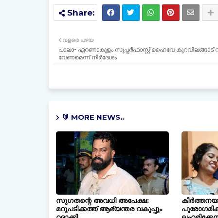
വളരെ പഴയ
പാലാ- എറണാകുളം സൂപ്പർഫാസ്റ്റ് ഹൈവേ കുറവിലങ്ങാട് 
വേണമെന്ന് നിർദേശം
🔰 MORE NEWS..
സുഗതന്റെ അവധി അപേക്ഷ:
കീർത്തനയ
മറുപടിക്കത്ത് ആഭ്യന്തര വകുപ്പും
പുരോഗമിക്ക
റദ്ദാക്കി
ലഹരിക്കേസ