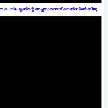
് ചെയ്പേഴ്സൺന്റെ അച്ഛനാണെന്ന് കൗൺസിലർ ബിജു