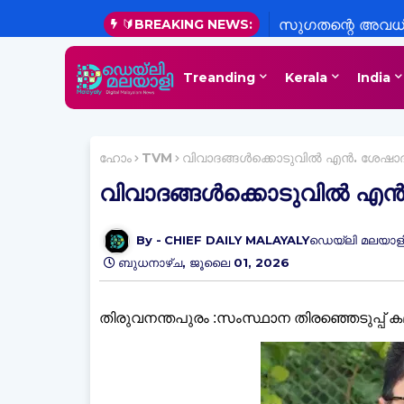
🔰BREAKING NEWS:
സുഗതന്റെ അവധി അ
വകുപ്പും റദ്ദാക്കി
Treanding
Kerala
India
ഹോം
TVM
വിവാദങ്ങൾക്കൊടുവിൽ എൻ. ശേഷാദ
വിവാദങ്ങൾക്കൊടുവിൽ എൻ.
CHIEF DAILY MALAYALYഡെയ്‌ലി മലയാളി
ബുധനാഴ്‌ച, ജൂലൈ 01, 2026
തിരുവനന്തപുരം :സംസ്ഥാന തിരഞ്ഞെടുപ്പ് 