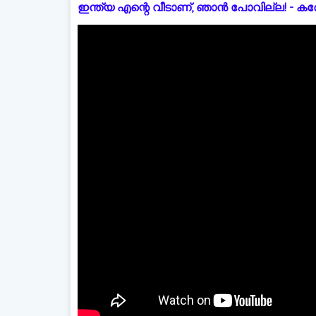
ഇന്ത്യ എന്റെ വീടാണ്, ഞാൻ പോവില്ല! - കരോളിന