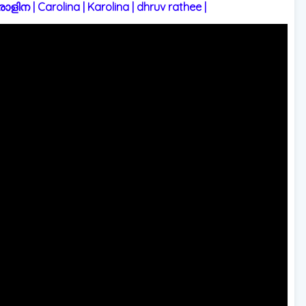
 | Carolina | Karolina | dhruv rathee |