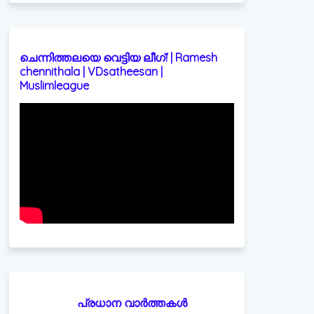
ചെന്നിത്തലയെ വെട്ടിയ ലീഗ്! | Ramesh
chennithala | VDsatheesan |
Muslimleague
പ്രധാന വാർത്തകൾ