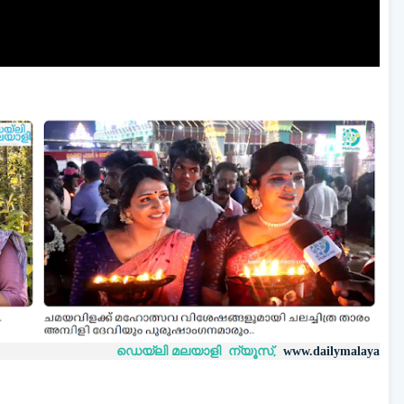
വാ
ഡെയ്‌ലി മലയാളി ന്യൂസ്,
വാർത്തകൾ
www.dailymalayaly.com