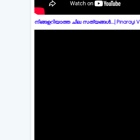
നിങ്ങളറിയാത്ത ചില സത്യങ്ങൾ....| Pinarayi Vi