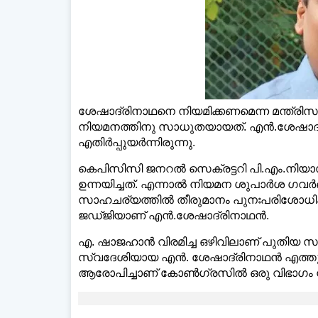
ശേഷാദ്രിനാഥനെ നിയമിക്കണമെന്ന മന്ത്
നിയമനത്തിനു സാധുതയായത്. എൻ.ശേഷാദ്രി
ഡെയ്‌ലി
എതിർപ്പുയർന്നിരുന്നു.
കെപിസിസി ജനറൽ സെക്രട്ടറി പി.എം.നിയാ
ഉന്നയിച്ചത്. എന്നാൽ നിയമന ശുപാർശ ഗ
സാഹചര്യത്തിൽ തീരുമാനം പുനഃപരിശോധിക്
ജഡ്ജിയാണ് എൻ.ശേഷാദ്രിനാഥൻ.
എ. ഷാജഹാൻ വിരമിച്ച ഒഴിവിലാണ് പുതിയ സ
സ്വദേശിയായ എൻ. ശേഷാദ്രിനാഥൻ എത്തുന്
ആരോപിച്ചാണ് കോൺഗ്രസിൽ ഒരു വിഭാഗം 