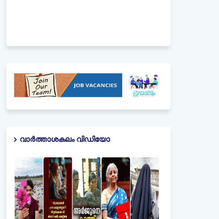
വാർത്താശകലം വിഡിയോ