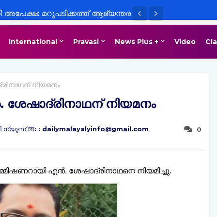
പേക്ഷ: മറുപടിക്കത്ത് ആഭ്യന്തര
International
Pravasi
News Plus +
Video
Cla
്രിനാഥന് നിയമനം
 ശേഷാദ്രിനാഥന് നിയമനം
 ന്യൂസ് 📧: : dailymalayalyinfo@gmail.com
0
കമ്മിഷണറായി എൻ. ശേഷാദ്രിനാഥനെ നിയമിച്ചു.