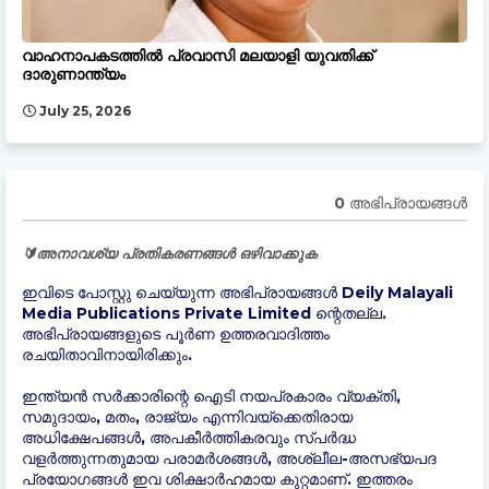
വാഹനാപകടത്തിൽ പ്രവാസി മലയാളി യുവതിക്ക്
ദാരുണാന്ത്യം
July 25, 2026
0 അഭിപ്രായങ്ങള്‍
🔰അനാവശ്യ പ്രതികരണങ്ങൾ ഒഴിവാക്കുക
ഇവിടെ പോസ്റ്റു ചെയ്യുന്ന അഭിപ്രായങ്ങൾ Deily Malayali
Media Publications Private Limited ന്റെതല്ല.
അഭിപ്രായങ്ങളുടെ പൂർണ ഉത്തരവാദിത്തം
രചയിതാവിനായിരിക്കും.
ഇന്ത്യന്‍ സർക്കാരിന്റെ ഐടി നയപ്രകാരം വ്യക്തി,
സമുദായം, മതം, രാജ്യം എന്നിവയ്ക്കെതിരായ
അധിക്ഷേപങ്ങൾ, അപകീർത്തികരവും സ്പർദ്ധ
വളർത്തുന്നതുമായ പരാമർശങ്ങൾ, അശ്ലീല-അസഭ്യപദ
പ്രയോഗങ്ങൾ ഇവ ശിക്ഷാർഹമായ കുറ്റമാണ്. ഇത്തരം