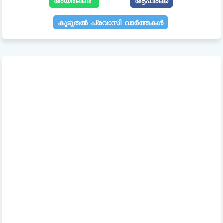
അയർലണ്ട്
ആഫ്രിക്ക
കൂടുതൽ പ്രവാസി വാർത്തകൾ