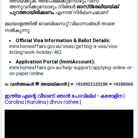
അടയ്ക്കുക. അപേക്ഷിക്കുമ്പോഴും വിസ
അനുവദിക്കുമ്പോഴും നിങ്ങൾ
ഓസ്‌ട്രേലിയയ്ക്ക്
പുറത്തായിരിക്കണം
എന്നത് നിർബന്ധമാണ്.
മലയാളത്തിൽ വെബ്സൈറ്റ് വിലാസങ്ങൾ താഴെ
നൽകുന്നു:
Official Visa Information & Ballot Details:
immi.homeaffairs.gov.au/visas/getting-a-visa/visa-
listing/work-holiday-462
Application Portal (ImmiAccount):
immi.homeaffairs.gov.au/help-support/applying-online-or-
on-paper/online
 💬
അയയ്ക്കാൻ |
☎:
☎
പരസ്യങ്ങൾ
+918921123196
+918606657037
ഇന്ത്യ എന്റെ വീടാണ്, ഞാൻ പോവില്ല! - കരോളിന |
Carolina | Karolina | dhruv rathee |