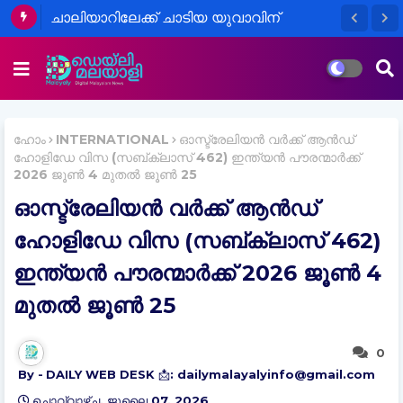
ചാലിയാറിലേക്ക് ചാടിയ യുവാവിന്
രക്ഷകനായി മീൻപിടുത്തക്കാരൻ; ഏഴ്
മണിക്കൂറിനു ശേഷം ജീവനോടെ
പുറത്തെടുത്തു
ഹോം
INTERNATIONAL
ഓസ്ട്രേലിയൻ വർക്ക് ആൻഡ്
ഹോളിഡേ വിസ (സബ്‌ക്ലാസ് 462) ഇന്ത്യൻ പൗരന്മാർക്ക്
2026 ജൂൺ 4 മുതൽ ജൂൺ 25
ഓസ്ട്രേലിയൻ വർക്ക് ആൻഡ്
ഹോളിഡേ വിസ (സബ്‌ക്ലാസ് 462)
ഇന്ത്യൻ പൗരന്മാർക്ക് 2026 ജൂൺ 4
മുതൽ ജൂൺ 25
0
DAILY WEB DESK 📩: dailymalayalyinfo@gmail.com
ചൊവ്വാഴ്ച, ജൂലൈ 07, 2026