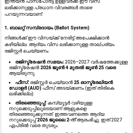
ഇന്ത്യൻ പാസ്‌പോർട്ട് ഉള്ളവർക്ക് ഈ വിസ
ലഭിക്കാനുള്ള പ്രധാന വിവരങ്ങൾ താഴെ
പറയുന്നവയാണ്:
1. ബാലറ്റ് സമ്പ്രദായം (Ballot System)
നിങ്ങൾക്ക് ഈ വിസയ്ക്ക് നേരിട്ട് അപേക്ഷിക്കാൻ
കഴിയില്ല. ആദ്യം വിസ ലഭിക്കാനുള്ള താല്പര്യം
രജിസ്റ്റർ ചെയ്യണം:
രജിസ്ട്രേഷൻ സമയം:
2026–2027 വർഷത്തേക്കുള്ള
രജിസ്ട്രേഷൻ
2026 ജൂൺ 4 മുതൽ ജൂൺ 25 വരെ
ആയിരുന്നു.
ഫീസ്:
രജിസ്റ്റർ ചെയ്യാൻ
25 ഓസ്ട്രേലിയൻ
ഡോളർ (AUD)
ഫീസ് അടയ്ക്കണം (ഇത് തിരികെ
ലഭിക്കില്ല).
തിരഞ്ഞെടുപ്പ്:
കമ്പ്യൂട്ടർ വഴിയുള്ള
നറുക്കെടുപ്പിലൂടെയാണ് ആളുകളെ
തിരഞ്ഞെടുക്കുന്നത്. ഇത്തവണത്തെ ആദ്യ
നറുക്കെടുപ്പ്
2026 ജൂലൈ 2-ന്
ആരംഭിച്ചു. ഇത് 2027
ഏപ്രിൽ വരെ തുടരും.