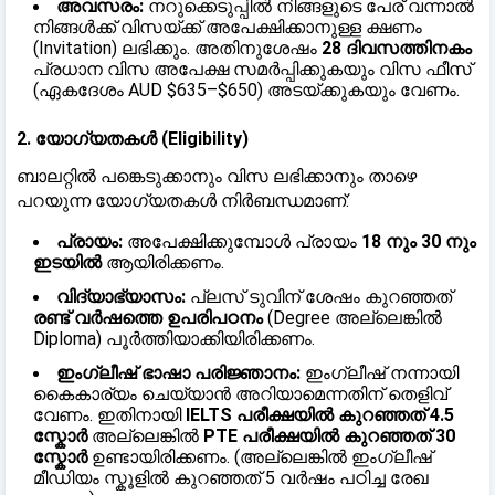
അവസരം:
നറുക്കെടുപ്പിൽ നിങ്ങളുടെ പേര് വന്നാൽ
നിങ്ങൾക്ക് വിസയ്ക്ക് അപേക്ഷിക്കാനുള്ള ക്ഷണം
(Invitation) ലഭിക്കും. അതിനുശേഷം
28 ദിവസത്തിനകം
പ്രധാന വിസ അപേക്ഷ സമർപ്പിക്കുകയും വിസ ഫീസ്
(ഏകദേശം AUD $635–$650) അടയ്ക്കുകയും വേണം.
2. യോഗ്യതകൾ (Eligibility)
ബാലറ്റിൽ പങ്കെടുക്കാനും വിസ ലഭിക്കാനും താഴെ
പറയുന്ന യോഗ്യതകൾ നിർബന്ധമാണ്:
പ്രായം:
അപേക്ഷിക്കുമ്പോൾ പ്രായം
18 നും 30 നും
ഇടയിൽ
ആയിരിക്കണം.
വിദ്യാഭ്യാസം:
പ്ലസ് ടുവിന് ശേഷം കുറഞ്ഞത്
രണ്ട് വർഷത്തെ ഉപരിപഠനം
(Degree അല്ലെങ്കിൽ
Diploma) പൂർത്തിയാക്കിയിരിക്കണം.
ഇംഗ്ലീഷ് ഭാഷാ പരിജ്ഞാനം:
ഇംഗ്ലീഷ് നന്നായി
കൈകാര്യം ചെയ്യാൻ അറിയാമെന്നതിന് തെളിവ്
വേണം. ഇതിനായി
IELTS പരീക്ഷയിൽ കുറഞ്ഞത് 4.5
സ്കോർ
അല്ലെങ്കിൽ
PTE പരീക്ഷയിൽ കുറഞ്ഞത് 30
സ്കോർ
ഉണ്ടായിരിക്കണം. (അല്ലെങ്കിൽ ഇംഗ്ലീഷ്
മീഡിയം സ്കൂളിൽ കുറഞ്ഞത് 5 വർഷം പഠിച്ച രേഖ