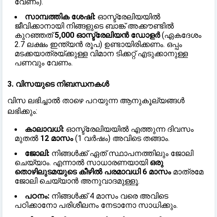
വേണം).
സാമ്പത്തിക ശേഷി:
ഓസ്ട്രേലിയയിൽ
ജീവിക്കാനായി നിങ്ങളുടെ ബാങ്ക് അക്കൗണ്ടിൽ
കുറഞ്ഞത്
5,000 ഓസ്ട്രേലിയൻ ഡോളർ
(ഏകദേശം
2.7 ലക്ഷം ഇന്ത്യൻ രൂപ) ഉണ്ടായിരിക്കണം. ഒപ്പം
മടക്കയാത്രയ്ക്കുള്ള വിമാന ടിക്കറ്റ് എടുക്കാനുള്ള
പണവും വേണം.
3. വിസയുടെ നിബന്ധനകൾ
വിസ ലഭിച്ചാൽ താഴെ പറയുന്ന ആനുകൂല്യങ്ങൾ
ലഭിക്കും:
കാലാവധി:
ഓസ്ട്രേലിയയിൽ എത്തുന്ന ദിവസം
മുതൽ
12 മാസം
(1 വർഷം) അവിടെ തങ്ങാം.
ജോലി:
നിങ്ങൾക്ക് ഏത് സ്ഥാപനത്തിലും ജോലി
ചെയ്യാം. എന്നാൽ സാധാരണയായി
ഒരു
തൊഴിലുടമയുടെ കീഴിൽ പരമാവധി 6 മാസം
മാത്രമേ
ജോലി ചെയ്യാൻ അനുവാദമുള്ളൂ.
പഠനം:
നിങ്ങൾക്ക് 4 മാസം വരെ അവിടെ
പഠിക്കാനോ പരിശീലനം നേടാനോ സാധിക്കും.