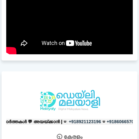
അയയ്ക്കാൻ |
☎:
☎
പരസ്യങ്ങൾക്ക
+918921123196
+918606657037
🕤 കേരളം