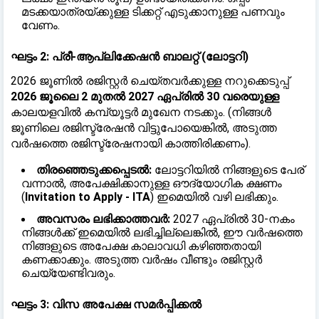
മടക്കയാത്രയ്ക്കുള്ള ടിക്കറ്റ് എടുക്കാനുള്ള പണവും
വേണം.
ഘട്ടം 2: പ്രീ-ആപ്ലിക്കേഷൻ ബാലറ്റ് (ലോട്ടറി)
2026 ജൂണിൽ രജിസ്റ്റർ ചെയ്തവർക്കുള്ള നറുക്കെടുപ്പ്
2026 ജൂലൈ 2 മുതൽ 2027 ഏപ്രിൽ 30 വരെയുള്ള
കാലയളവിൽ കമ്പ്യൂട്ടർ മുഖേന നടക്കും. (നിങ്ങൾ
ജൂണിലെ രജിസ്ട്രേഷൻ വിട്ടുപോയെങ്കിൽ, അടുത്ത
വർഷത്തെ രജിസ്ട്രേഷനായി കാത്തിരിക്കണം).
തിരഞ്ഞെടുക്കപ്പെടൽ:
ലോട്ടറിയിൽ നിങ്ങളുടെ പേര്
വന്നാൽ, അപേക്ഷിക്കാനുള്ള ഔദ്യോഗിക ക്ഷണം
(
Invitation to Apply - ITA
) ഇമെയിൽ വഴി ലഭിക്കും.
അവസരം ലഭിക്കാത്തവർ:
2027 ഏപ്രിൽ 30-നകം
നിങ്ങൾക്ക് ഇമെയിൽ ലഭിച്ചില്ലെങ്കിൽ, ഈ വർഷത്തെ
നിങ്ങളുടെ അപേക്ഷ കാലാവധി കഴിഞ്ഞതായി
കണക്കാക്കും. അടുത്ത വർഷം വീണ്ടും രജിസ്റ്റർ
ചെയ്യേണ്ടിവരും.
ഘട്ടം 3: വിസ അപേക്ഷ സമർപ്പിക്കൽ