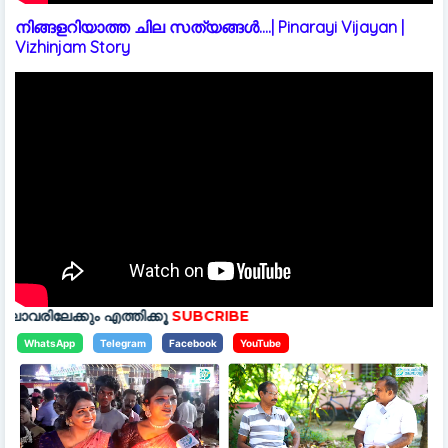
നിങ്ങളറിയാത്ത ചില സത്യങ്ങൾ....| Pinarayi Vijayan |
Vizhinjam Story
എത്തിക്കൂ
SUBCRIBE
WhatsApp
Telegram
Facebook
YouTube