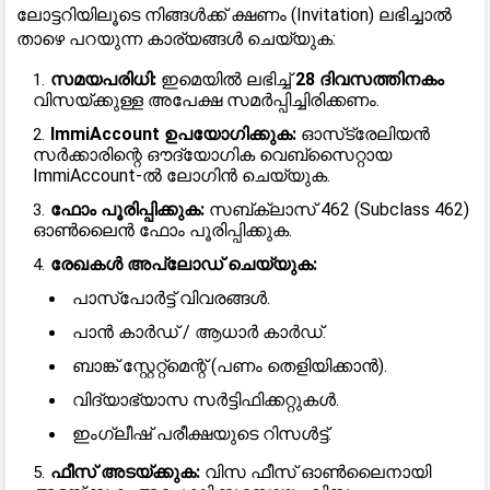
ലോട്ടറിയിലൂടെ നിങ്ങൾക്ക് ക്ഷണം (Invitation) ലഭിച്ചാൽ
താഴെ പറയുന്ന കാര്യങ്ങൾ ചെയ്യുക:
സമയപരിധി:
ഇമെയിൽ ലഭിച്ച്
28 ദിവസത്തിനകം
വിസയ്ക്കുള്ള അപേക്ഷ സമർപ്പിച്ചിരിക്കണം.
ImmiAccount ഉപയോഗിക്കുക:
ഓസ്‌ട്രേലിയൻ
സർക്കാരിന്റെ ഔദ്യോഗിക വെബ്‌സൈറ്റായ
ImmiAccount
-ൽ ലോഗിൻ ചെയ്യുക.
ഫോം പൂരിപ്പിക്കുക:
സബ്‌ക്ലാസ് 462 (Subclass 462)
ഓൺലൈൻ ഫോം പൂരിപ്പിക്കുക.
രേഖകൾ അപ്‌ലോഡ് ചെയ്യുക:
പാസ്‌പോർട്ട് വിവരങ്ങൾ.
പാൻ കാർഡ് / ആധാർ കാർഡ്.
ബാങ്ക് സ്റ്റേറ്റ്‌മെന്റ് (പണം തെളിയിക്കാൻ).
വിദ്യാഭ്യാസ സർട്ടിഫിക്കറ്റുകൾ.
ഇംഗ്ലീഷ് പരീക്ഷയുടെ റിസൾട്ട്.
ഫീസ് അടയ്ക്കുക:
വിസ ഫീസ് ഓൺലൈനായി