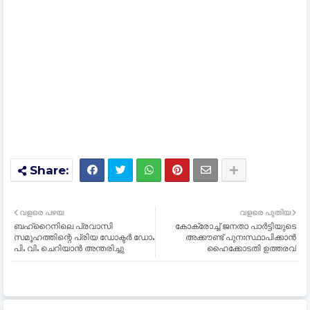
വളരെ പഴയ
വളരെ പുതിയ
ബഹ്റൈനിലെ പ്രവാസി
കോക്രോച്ച് ജനതാ പാർട്ടിയുടെ
സമൂഹത്തിന്റെ പ്രിയ ഡോക്ടർ ഡോ.
അക്കൗണ്ട് പുനഃസ്ഥാപിക്കാൻ
പി. വി. ചെറിയാൻ അന്തരിച്ചു
ഹൈക്കോടതി ഉത്തരവ്