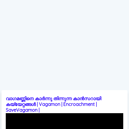
വാഗമണ്ണിനെ കാർന്നു തിന്നുന്ന കാൻസറായി
കയ്യേറ്റങ്ങൾ | Vagamon | Encroachment |
SaveVagamon |