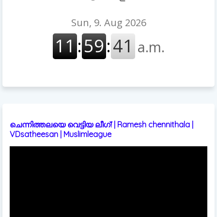
ചെന്നിത്തലയെ വെട്ടിയ ലീഗ്! | Ramesh chennithala |
VDsatheesan | Muslimleague