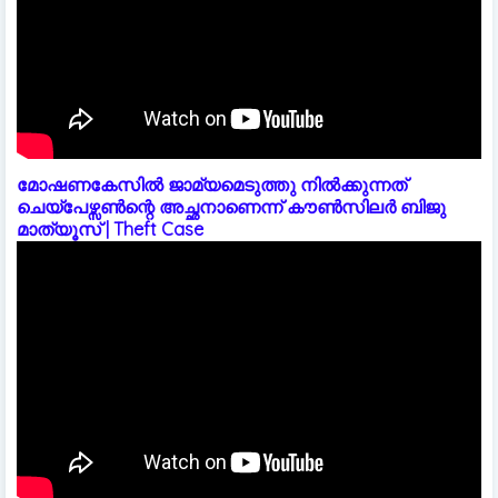
മോഷണകേസിൽ ജാമ്യമെടുത്തു നിൽക്കുന്നത്
ചെയ്പേഴ്സൺന്റെ അച്ഛനാണെന്ന് കൗൺസിലർ ബിജു
മാത്യൂസ് | Theft Case