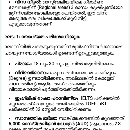
വിസ നീട്ടൽ:
ഓസ്ട്രേലിയയിലെ ഗ്രാമീണ
മേഖലകളിൽ (Regional areas) 3 മാസം കൃഷിപ്പണിയോ
മറ്റ് നിശ്ചിത ജോലികളോ ചെയ്താൽ, ഈ വിസ
അടുത്ത ഒരു വർഷത്തേക്ക് കൂടി നീട്ടി
എടുക്കാവുന്നതാണ്.
ഘട്ടം 1: യോഗ്യത പരിശോധിക്കുക
ലോട്ടറിയിൽ പങ്കെടുക്കുന്നതിന് മുൻപ് നിങ്ങൾക്ക് താഴെ
പറയുന്ന യോഗ്യതകൾ ഉണ്ടെന്ന് ഉറപ്പുവരുത്തുക:
പ്രായം:
18 നും 30 നും ഇടയിൽ ആയിരിക്കണം.
വിദ്യാഭ്യാസം:
ഒരു സർവ്വകലാശാല ബിരുദം
(Degree) ഉണ്ടായിരിക്കണം, അല്ലെങ്കിൽ കോളേജ്
പഠനത്തിന്റെ ആദ്യ രണ്ട് വർഷമെങ്കിലും
വിജയകരമായി പൂർത്തിയാക്കിയിരിക്കണം.
ഇംഗ്ലീഷ് ഭാഷാ പ്രാവീണ്യം:
IELTS പരീക്ഷയിൽ
കുറഞ്ഞത് 4.5 സ്കോർ അല്ലെങ്കിൽ TOEFL iBT
പരീക്ഷയിൽ 32 സ്കോർ നേടിയിരിക്കണം.
സാമ്പത്തിക ഭദ്രത:
ബാങ്ക് അക്കൗണ്ടിൽ കുറഞ്ഞത്
5,000 ഓസ്‌ട്രേലിയൻ ഡോളർ (AUD)
(ഏകദേശം 2.8
ലക്ഷം ഇന്ത്യൻ രൂപ) ഉണ്ടായിരിക്കണം. ഒപ്പം