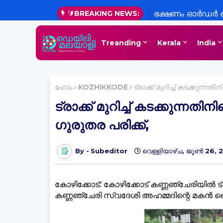
🔰BREAKING NEWS:
ഭക്ഷണം ഓർഡർ ചെ
ചെയ്യാം;യാത്ര എ
Treanding
Kerala
India
ഫീച്ചറുകളുമായി ഗ
ഹോം
KOZHIKKODE
ട്രാക്ക് മുറിച്ച്‌ കടക്കുന്ന
ട്രാക്ക് മുറിച്ച്‌ കടക്കുന്നത
ഗുരുതര പരിക്ക്,
Subeditor
വെള്ളിയാഴ്‌ച, ജൂൺ 26, 
കോഴിക്കോട്: കോഴിക്കോട് കണ്ണഞ്ചേരിയില്‍ ട്രെ
കണ്ണഞ്ചേരി സ്വദേശി അഹമ്മദിന്റെ മകൻ ഫ