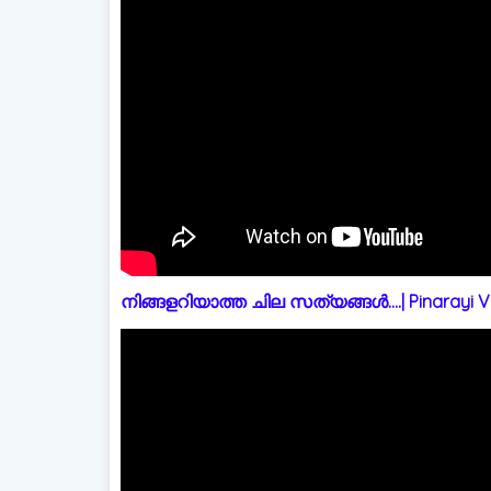
നിങ്ങളറിയാത്ത ചില സത്യങ്ങൾ....| Pinarayi Vi