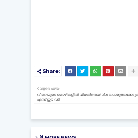
വളരെ പഴയ
വീണയുടെ മൊഴികളിൽ വ്യക്തതയില്ല പൊരുത്തക്കേടു
എന്ന് ഈ ഡി
🔰 MORE NEWS..