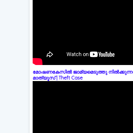
മോഷണകേസിൽ ജാമ്യമെടുത്തു നിൽക്കുന്നത
മാത്യൂസ് | Theft Case