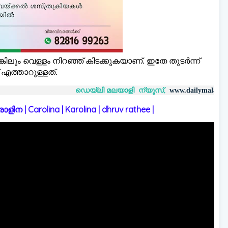
്കിലും വെള്ളം നിറഞ്ഞ് കിടക്കുകയാണ്. ഇതേ തുടർന്ന്
 എത്താറുള്ളത്.
ഡെയ്‌ലി മലയാളി ന്യൂസ്,
വാർത്
www.dailymalayaly.com
 | Carolina | Karolina | dhruv rathee |