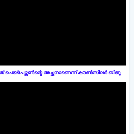
് ചെയ്പേഴ്സൺന്റെ അച്ഛനാണെന്ന് കൗൺസിലർ ബിജു