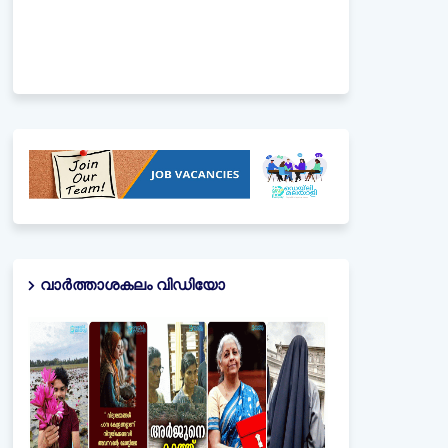
വാർത്താശകലം വിഡിയോ