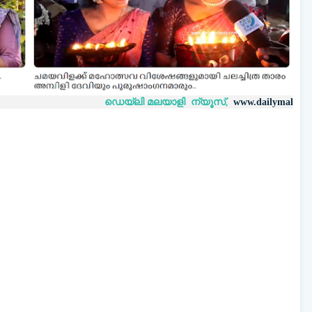
ഡെയ്‌ലി മലയാളി ന്യൂസ്,
വാർത്
www.dailymalayaly.com