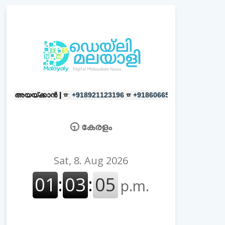
കാൻ |
☎:
☎
പരസ്യങ്ങൾക്ക്
|
☎:
+918921123196
+918606657037
+9
🕤 കേരളം