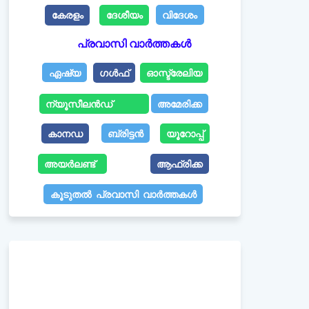
കേരളം
ദേശീയം
വിദേശം
പ്രവാസി വാർത്തകൾ
ഏഷ്യ
ഗൾഫ്
ഓസ്ട്രേലിയ
ന്യൂസീലൻഡ്
അമേരിക്ക
കാനഡ
ബ്രിട്ടൻ
യൂറോപ്പ്
അയർലണ്ട്
ആഫ്രിക്ക
കൂടുതൽ പ്രവാസി വാർത്തകൾ