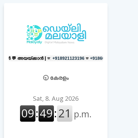
ക്കാൻ |
☎:
☎
പരസ്യങ്ങൾക്ക്
|
☎:
+918921123196
+918606657037
🕤 കേരളം