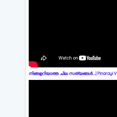
നിങ്ങളറിയാത്ത ചില സത്യങ്ങൾ....| Pinarayi Vi