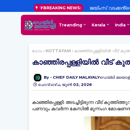
🔰BREAKING NEWS:
ജയിംസ് വടക്കൻ്
(94),വടക്കൻ വെള്ള
Treanding
Kerala
India
ഹോം
KOTTAYAM
കാഞ്ഞിരപ്പള്ളിയിൽ വീട് കു
കാഞ്ഞിരപ്പള്ളിയിൽ വീട് ക
CHIEF DAILY MALAYALYഡെയ്‌ലി മലയാളി
ചൊവ്വാഴ്ച, ജൂൺ 02, 2026
കാഞ്ഞിരപ്പള്ളി: അടച്ചിട്ടിരുന്ന വീട് കുത്തി
പണവും കവർന്ന കേസിൽ മൂന്നംഗ മോഷണസംഘത