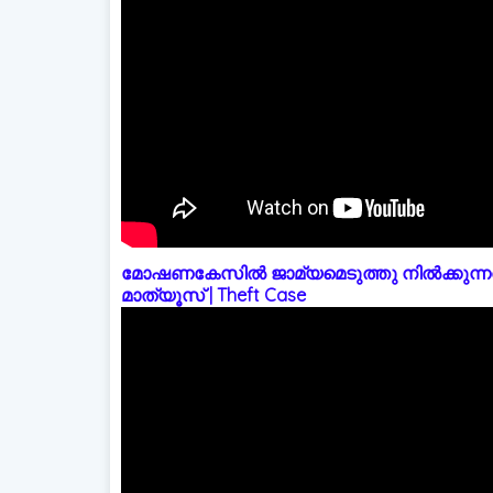
മോഷണകേസിൽ ജാമ്യമെടുത്തു നിൽക്കുന്നത
മാത്യൂസ് | Theft Case