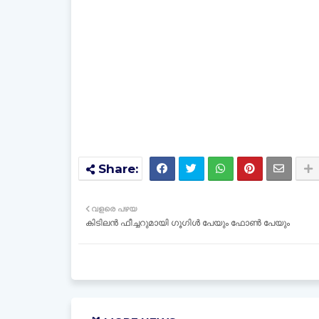
വളരെ പഴയ
കിടിലൻ ഫീച്ചറുമായി ഗൂഗിൾ പേയും ഫോൺ പേയും