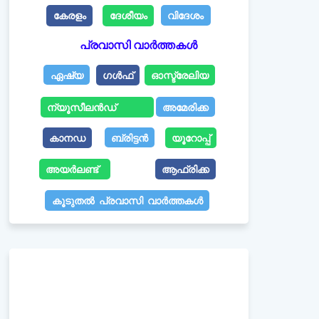
കേരളം
ദേശീയം
വിദേശം
പ്രവാസി വാർത്തകൾ
ഏഷ്യ
ഗൾഫ്
ഓസ്ട്രേലിയ
ന്യൂസീലൻഡ്
അമേരിക്ക
കാനഡ
ബ്രിട്ടൻ
യൂറോപ്പ്
അയർലണ്ട്
ആഫ്രിക്ക
കൂടുതൽ പ്രവാസി വാർത്തകൾ