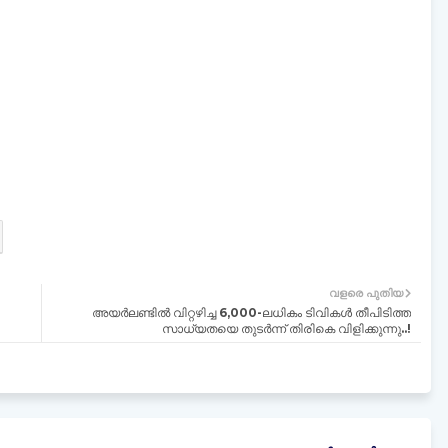
വളരെ പുതിയ
അയർലണ്ടിൽ വിറ്റഴിച്ച 6,000-ലധികം ടിവികൾ തീപിടിത്ത
സാധ്യതയെ തുടർന്ന് തിരികെ വിളിക്കുന്നു..!