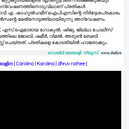
റ്റകൃത്യങ്ങളിൽ ഏർപ്പെട്ടവരെ നിരീക്ഷിക്കുകയും
 അന്വേഷണത്തിനൊടുവിലാണ് പ്രതികൾ
ാവി എ. ഷാഹുൽഹമീദ് ഐപിഎസിന്റെ നിർദ്ദേശപ്രകാരം
സന്റെ മേൽനോട്ടത്തിലായിരുന്നു അന്വേഷണം.
ോജ്, എസ്.ഐമാരായ ഗോകുൽ, ഷിജു, ജില്ലാ പോലീസ്
്തിലെ ജോബി, ഷമീർ, വിമൽ, അരുൺ ബേബി
റ് ചെയ്തത്. പ്രതികളെ കോടതിയിൽ ഹാജരാക്കും.
ഡെയ്‌ലി മലയാളി ന്യൂസ്,
വാർത
www.dailymalayaly.com
 | Carolina | Karolina | dhruv rathee |