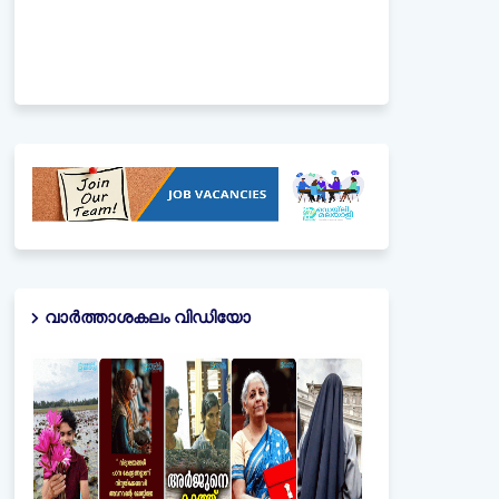
വാർത്താശകലം വിഡിയോ