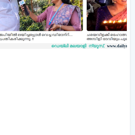
ഡെയ്‌ലി മലയാളി ന്യൂസ്,
വാർത
www.dailymalayaly.com