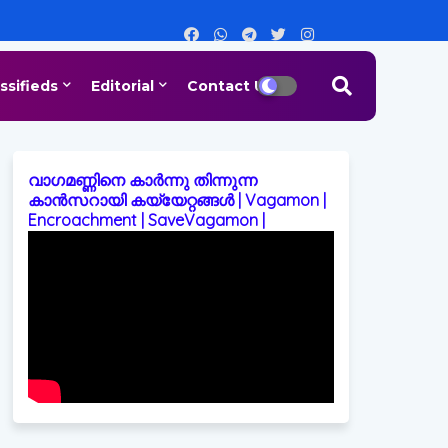
ssifieds
Editorial
Contact Us
വാഗമണ്ണിനെ കാർന്നു തിന്നുന്ന
കാൻസറായി കയ്യേറ്റങ്ങൾ | Vagamon |
Encroachment | SaveVagamon |