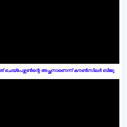
് ചെയ്പേഴ്സൺന്റെ അച്ഛനാണെന്ന് കൗൺസിലർ ബിജു