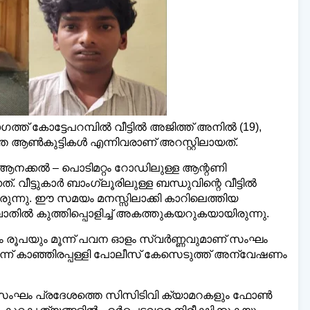
ത്ത് കോട്ടേപറമ്പിൽ വീട്ടിൽ അജിത്ത് അനിൽ (19),
്‌ലി മലയാളി ന്യൂസ്,
വാർത്തകൾ 💬
അയയ്
www.dailymalayaly.com
ാത്ത ആൺകുട്ടികൾ എന്നിവരാണ് അറസ്റ്റിലായത്.
 ആനക്കൽ – പൊടിമറ്റം റോഡിലുള്ള ആന്റണി
 വീട്ടുകാർ ബാംഗ്ലൂരിലുള്ള ബന്ധുവിന്റെ വീട്ടിൽ
യിരുന്നു. ഈ സമയം മനസ്സിലാക്കി കാറിലെത്തിയ
ൻവാതിൽ കുത്തിപ്പൊളിച്ച് അകത്തുകയറുകയായിരുന്നു.
ോളം രൂപയും മൂന്ന് പവന ഓളം സ്വർണ്ണവുമാണ് സംഘം
ടർന്ന് കാഞ്ഞിരപ്പള്ളി പോലീസ് കേസെടുത്ത് അന്വേഷണം
ഷണസംഘം പ്രദേശത്തെ സിസിടിവി ക്യാമറകളും ഫോൺ