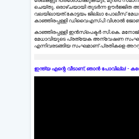
രേഖകളും പരിശോധിക്കുകയും, മുൻപ് സമാന കു
ചെയ്തു. ഒരാഴ്ചയായി തുടർന്ന ഊർജ്ജിത
വലയിലായത്.കോട്ടയം ജില്ലാ പോലീസ് മേധ
കാഞ്ഞിരപ്പള്ളി ഡിവൈഎസ്പി വിശാൽ ജോൺ
കാഞ്ഞിരപ്പള്ളി ഇൻസ്പെക്ടർ സി.കെ. മന
മേധാവിയുടെ പ്രത്യേക അന്വേഷണ സംഘത
എന്നിവരടങ്ങിയ സംഘമാണ് പ്രതികളെ അറസ്റ്
ഇന്ത്യ എന്റെ വീടാണ്, ഞാൻ പോവില്ല! - കരോളിന