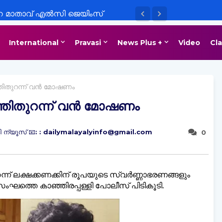
റെ മാതാവ് എൽസി ജെയിംസ്
ാപ്പാട്ട്, നിര്യാതയായി.
International
Pravasi
News Plus +
Video
Cla
ത്തിതുറന്ന് വൻ മോഷണം
ുത്തിതുറന്ന് വൻ മോഷണം
 ന്യൂസ് 📧: : dailymalayalyinfo@gmail.com
0
ത്തുറന്ന് ലക്ഷക്കണക്കിന് രൂപയുടെ സ്വർണ്ണാഭരണങ്ങളും
്തെ കാഞ്ഞിരപ്പള്ളി പോലീസ് പിടികൂടി.