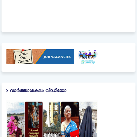
വാർത്താശകലം വിഡിയോ