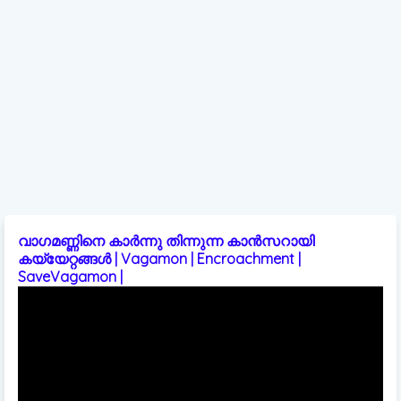
വാഗമണ്ണിനെ കാർന്നു തിന്നുന്ന കാൻസറായി
കയ്യേറ്റങ്ങൾ | Vagamon | Encroachment |
SaveVagamon |