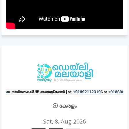
 💬
അയയ്ക്കാൻ |
☎:
☎
പരസ്യങ്ങ
+918921123196
+918606657037
🕤 കേരളം