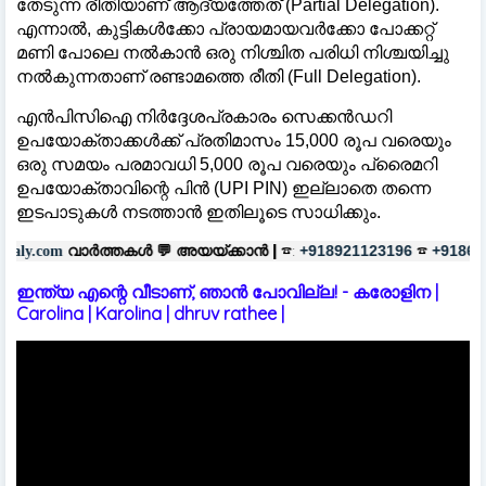
തേടുന്ന രീതിയാണ് ആദ്യത്തേത് (Partial Delegation).
എന്നാൽ, കുട്ടികൾക്കോ പ്രായമായവർക്കോ പോക്കറ്റ്
മണി പോലെ നൽകാൻ ഒരു നിശ്ചിത പരിധി നിശ്ചയിച്ചു
നൽകുന്നതാണ് രണ്ടാമത്തെ രീതി (Full Delegation).
എൻപിസിഐ നിർദ്ദേശപ്രകാരം സെക്കൻഡറി
ഉപയോക്താക്കൾക്ക് പ്രതിമാസം 15,000 രൂപ വരെയും
ഒരു സമയം പരമാവധി 5,000 രൂപ വരെയും പ്രൈമറി
ഉപയോക്താവിന്റെ പിൻ (UPI PIN) ഇല്ലാതെ തന്നെ
ഇടപാടുകൾ നടത്താൻ ഇതിലൂടെ സാധിക്കും.
തകൾ 💬
അയയ്ക്കാൻ |
☎:
☎
പരസ്യങ
+918921123196
+918606657037
ഇന്ത്യ എന്റെ വീടാണ്, ഞാൻ പോവില്ല! - കരോളിന |
Carolina | Karolina | dhruv rathee |