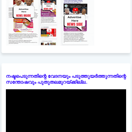
നഷ്ടപെടുന്നതിന്റെ വേദനയും പടുത്തുയർത്തുന്നതിന്റെ
സന്തോഷവും പുതുതലമുറയ്ക്കില്ല..