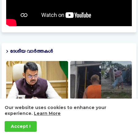
ദേശീയ വാർത്തകൾ
Our website uses cookies to enhance your
തീവ്രവാദ പ്രചാരണം:
കോഴിക്കോട്-ബെംഗളൂരു
experience.
Learn More
മഹാരാഷ്ട്രയില്‍ 114
കെഎസ്ആർടിസി ബസ്
പ്രസിദ്ധീകരണങ്ങള്‍ക്ക്
അപകടം: ഡ്രൈവറും
നിരോധനം
കണ്ടക്ടറും മരിച്ചു
Accept !