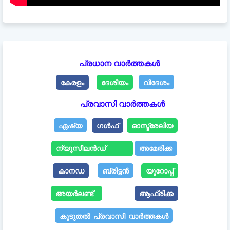
പ്രധാന വാർത്തകൾ
കേരളം
ദേശീയം
വിദേശം
പ്രവാസി വാർത്തകൾ
ഏഷ്യ
ഗൾഫ്
ഓസ്ട്രേലിയ
ന്യൂസീലൻഡ്
അമേരിക്ക
കാനഡ
ബ്രിട്ടൻ
യൂറോപ്പ്
അയർലണ്ട്
ആഫ്രിക്ക
കൂടുതൽ പ്രവാസി വാർത്തകൾ