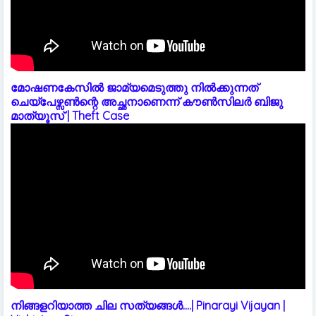
മോഷണകേസിൽ ജാമ്യമെടുത്തു നിൽക്കുന്നത്
ചെയ്പേഴ്സൺന്റെ അച്ഛനാണെന്ന് കൗൺസിലർ ബിജു
മാത്യൂസ് | Theft Case
നിങ്ങളറിയാത്ത ചില സത്യങ്ങൾ....| Pinarayi Vijayan |