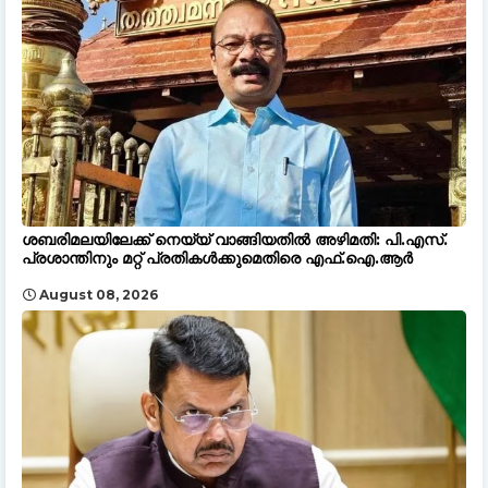
ശബരിമലയിലേക്ക് നെയ്യ് വാങ്ങിയതിൽ അഴിമതി: പി.എസ്.
പ്രശാന്തിനും മറ്റ് പ്രതികൾക്കുമെതിരെ എഫ്.ഐ.ആർ
August 08, 2026