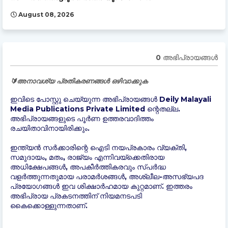
August 08, 2026
0 അഭിപ്രായങ്ങള്‍
🔰അനാവശ്യ പ്രതികരണങ്ങൾ ഒഴിവാക്കുക
ഇവിടെ പോസ്റ്റു ചെയ്യുന്ന അഭിപ്രായങ്ങൾ Deily Malayali
Media Publications Private Limited ന്റെതല്ല.
അഭിപ്രായങ്ങളുടെ പൂർണ ഉത്തരവാദിത്തം
രചയിതാവിനായിരിക്കും.
ഇന്ത്യന്‍ സർക്കാരിന്റെ ഐടി നയപ്രകാരം വ്യക്തി,
സമുദായം, മതം, രാജ്യം എന്നിവയ്ക്കെതിരായ
അധിക്ഷേപങ്ങൾ, അപകീർത്തികരവും സ്പർദ്ധ
വളർത്തുന്നതുമായ പരാമർശങ്ങൾ, അശ്ലീല-അസഭ്യപദ
പ്രയോഗങ്ങൾ ഇവ ശിക്ഷാർഹമായ കുറ്റമാണ്. ഇത്തരം
അഭിപ്രായ പ്രകടനത്തിന് നിയമനടപടി
കൈക്കൊള്ളുന്നതാണ്.