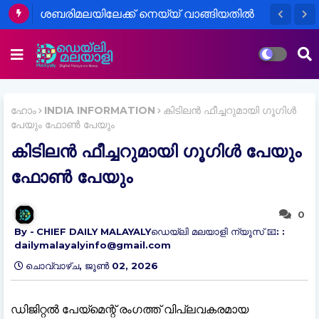
ശബരിമലയിലേക്ക് നെയ്യ് വാങ്ങിയതിൽ
അഴിമതി: പി.എസ്. പ്രശാന്തിനും മറ്റ്
പ്രതികൾക്കുമെതിരെ എഫ്.ഐ.ആർ
ഹോം
INDIA INFORMATION
കിടിലൻ ഫീച്ചറുമായി ഗൂഗിൾ
പേയും ഫോൺ പേയും
കിടിലൻ ഫീച്ചറുമായി ഗൂഗിൾ പേയും
ഫോൺ പേയും
0
CHIEF DAILY MALAYALYഡെയ്‌ലി മലയാളി ന്യൂസ് 📧: :
dailymalayalyinfo@gmail.com
ചൊവ്വാഴ്ച, ജൂൺ 02, 2026
ഡിജിറ്റൽ പേയ്‌മെന്റ് രംഗത്ത് വിപ്ലവകരമായ