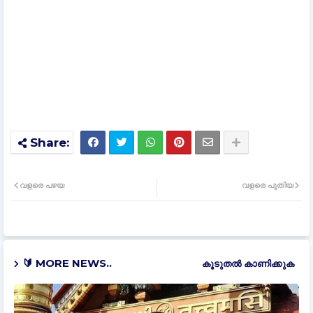
വളരെ പഴയ
വളരെ പുതിയ
🔰 MORE NEWS..
കൂടുതൽ‍ കാണിക്കുക