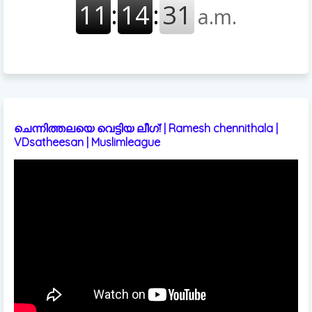
ചെന്നിത്തലയെ വെട്ടിയ ലീഗ്! | Ramesh chennithala |
VDsatheesan | Muslimleague