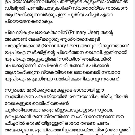
ഉപയോഗിക്കുന്നവർക്കും തങ്ങളുടെ കുടുംബാംഗങ്ങൾക്ക്
ഡിജിറ്റൽ പണമിടപാടുകൾക്ക് സ്വാതന്ത്ര്യം നൽകാൻ
ആഗ്രഹിക്കുന്നവർക്കും ഈ പുതിയ ഫീച്ചർ ഏറെ
പ്രയോജനകരമാകും.
പ്രാഥമിക ഉപയോക്താവിന് (Primary User) തന്റെ
അക്കൗണ്ടിലേക്ക് മറ്റൊരു ആശ്രിതനെക്കൂടി
പങ്കാളിയാക്കാൻ (Secondary User) അനുവദിക്കുന്നതാണ്
യുപിഐ സർക്കിളിന്റെ പ്രവർത്തന ശൈലി. ഇതിനായി
യുപിഐ ആപ്പുകളിലെ ‘സർക്കിൾ’ അല്ലെങ്കിൽ
‘പോക്കറ്റ് മണി’ ഓപ്ഷൻ വഴി തങ്ങൾ ചേർക്കാൻ
ആഗ്രഹിക്കുന്ന വ്യക്തിയുടെ മൊബൈൽ നമ്പറോ
യുപിഐ ഐഡിയോ നൽകി ക്ഷണിക്കാവുന്നതാണ്.
സുരക്ഷാ മുൻകരുതലുകളുടെ ഭാഗമായി ഈ
സജ്ജീകരണ പ്രക്രിയയിൽ ഔദ്യോഗിക തിരിച്ചറിയൽ
രേഖകളുടെ വെരിഫിക്കേഷൻ
പൂർത്തിയാക്കേണ്ടതുണ്ട്.ഇടപാടുകളുടെ സുരക്ഷ
ഉറപ്പാക്കാൻ രണ്ട് നിയന്ത്രണ സംവിധാനങ്ങളാണ് ഈ
ഫീച്ചറിൽ ഒരുക്കിയിട്ടുള്ളത്. ഓരോ തവണ പണം
അയക്കുമ്പോഴും പ്രൈമറി ഉപയോക്താവിന്റെ അനുമതി