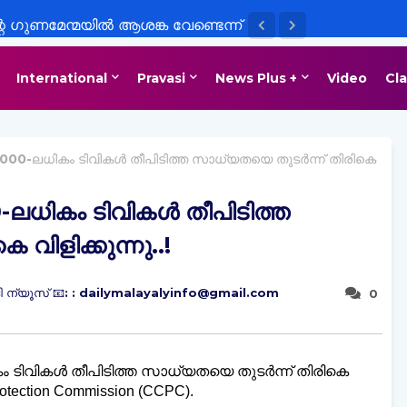
െ ഗുണമേന്മയിൽ ആശങ്ക വേണ്ടെന്ന്
്ടങ്ങൾ പാലിക്കുന്നുണ്ടെന്ന്
International
Pravasi
News Plus +
Video
Cla
യുക്ത പ്രസ്താവന
6,000-ലധികം ടിവികൾ തീപിടിത്ത സാധ്യതയെ തുടർന്ന് തിരികെ
0-ലധികം ടിവികൾ തീപിടിത്ത
വിളിക്കുന്നു..!
 ന്യൂസ് 📧: : dailymalayalyinfo@gmail.com
0
കം ടിവികൾ തീപിടിത്ത സാധ്യതയെ തുടർന്ന് തിരികെ
otection Commission (CCPC).