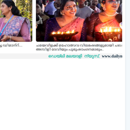
ഡെയ്‌ലി മലയാളി ന്യൂസ്,
വാർ
www.dailymalayaly.com