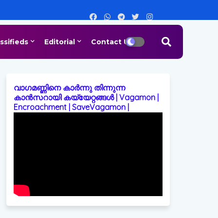
ssifieds
Editorial
Contact Us
വാഗമണ്ണിനെ കാർന്നു തിന്നുന്ന
കാൻസറായി കയ്യേറ്റങ്ങൾ | Vagamon |
Encroachment | SaveVagamon |