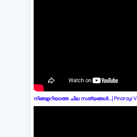
നിങ്ങളറിയാത്ത ചില സത്യങ്ങൾ....| Pinarayi Vi