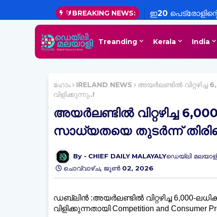
🔰BREAKING NEWS:
ഇ20 പെട്രോളിന്റ
എണ്ണക്കമ്പനികൾ; ചട
Treanding
Kerala
India
വ്യക്തമാക്കി സം
ഹോം
IRELAND NEWS
അയർലണ്ടിൽ വിറ്റഴിച്ച 
വിളിക്കുന്നു..!
അയർലണ്ടിൽ വിറ്റഴിച്ച 6,00
സാധ്യതയെ തുടർന്ന് തിരികെ 
CHIEF DAILY MALAYALYഡെയ്‌ലി മലയാളി
ചൊവ്വാഴ്ച, ജൂൺ 02, 2026
ഡബ്ലിൻ :അയർലണ്ടിൽ വിറ്റഴിച്ച 6,000-ലധി
വിളിക്കുന്നതായി Competition and Consumer Pr