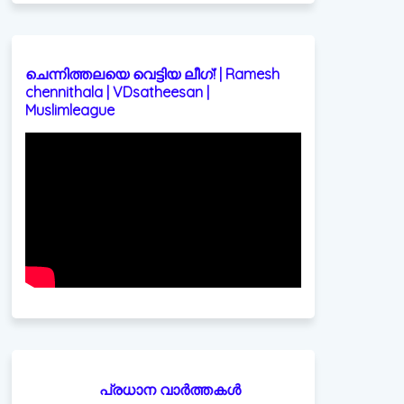
ചെന്നിത്തലയെ വെട്ടിയ ലീഗ്! | Ramesh
chennithala | VDsatheesan |
Muslimleague
പ്രധാന വാർത്തകൾ