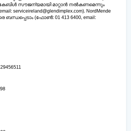
പവർ കേബിൾ സൗജന്യമായി മാറ്റാൻ നൽകണമെന്നും
mail: serviceireland@glendimplex.com). NordMende
ബന്ധപ്പെടാം (ഫോൺ: 01 413 6400, email:
 29456511
898