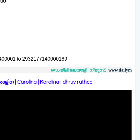
500
400001 to 2932177140000189
ഡെയ്‌ലി മലയാളി ന്യൂസ്,
വാർത
www.dailymalayaly.com
 | Carolina | Karolina | dhruv rathee |