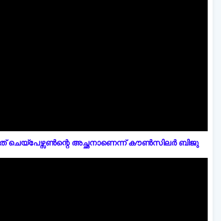
് ചെയ്പേഴ്സൺന്റെ അച്ഛനാണെന്ന് കൗൺസിലർ ബിജു