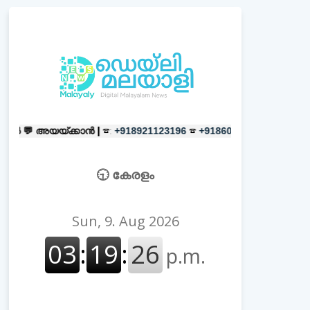
ക്കാൻ |
☎:
☎
പരസ്യങ്ങൾക്ക്
|
☎:
+918921123196
+918606657037
🕤 കേരളം