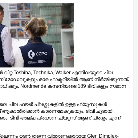
യ്‌ലി മലയാളി ന്യൂസ്,
വാർത്തകൾ 💬
അയയ്
www.dailymalayaly.com
ിറ്റ Toshiba, Technika, Walker എന്നിവയുടെ ചില
ന് മോഡലുകളും ഒരേ ഫാക്ടറിയിൽ ആണ് നിർമ്മിക്കുന്നത്.
ിക്കും. Nordmende കമ്പനിയുടെ 189 ടിവികളും സമാന
ിലെ ചില ഫയർ പ്ലഗ്ഗുകളിൽ ഉള്ള ഫ്യൂസുകൾ
ഓഫ്‌ ആകാതിരിക്കാൻ കാരണമാകുകയും, ടിവി ചൂടായി
ക്കാം. ടിവി അല്ല പ്രധാന ഫ്യൂസ് ആണ് പ്രശ്നം എന്ന്
്ലെന്നും ഉടൻ തന്നെ വിതരണക്കാരായ Glen Dimplex-