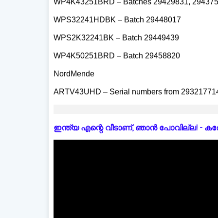
WP4K43251BRD – Batches 29429831, 29437
WPS32241HDBK – Batch 29448017
WPS2K32241BK – Batch 29449439
WP4K50251BRD – Batch 29458820
NordMende
ARTV43UHD – Serial numbers from 29321771
ഇന്ത്യ എന്റെ വീടാണ്, ഞാൻ പോവില്ല! - കരോളിന