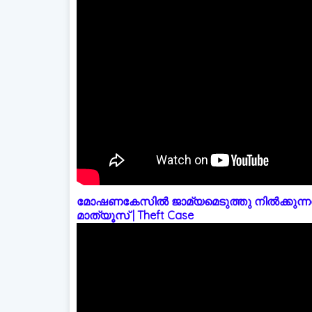
മോഷണകേസിൽ ജാമ്യമെടുത്തു നിൽക്കുന്നത
മാത്യൂസ് | Theft Case