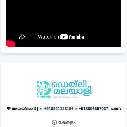
 |
☎:
☎
പരസ്യങ്ങൾക്ക്
|
☎:
+918921123196
+918606657037
+91892
🕤 കേരളം