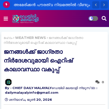
ബാറിന്റെ പാർക്കിങ് ഏരിയയിൽ വച്ച്
അമേരിക്കൻ പൗരത്വ നിയമത്തിൽ വീണ്ടും
യുവാവിനെ ആക്രമിച്ച 3 പേർ അറസ്റ്റിൽ
മാറ്റം
ഹോം
WEATHER NEWS
ജനങ്ങൾക്ക് ജാഗ്രതാ
നിർദേശവുമായി ഐറിഷ് കാലാവസ്ഥാ വകുപ്പ്
ജനങ്ങൾക്ക് ജാഗ്രതാ
നിർദേശവുമായി ഐറിഷ്
കാലാവസ്ഥാ വകുപ്പ്
0
CHIEF DAILY MALAYALYഡെയ്‌ലി മലയാളി ന്യൂസ് 📧: :
dailymalayalyinfo@gmail.com
ശനിയാഴ്‌ച, ജൂൺ 20, 2026