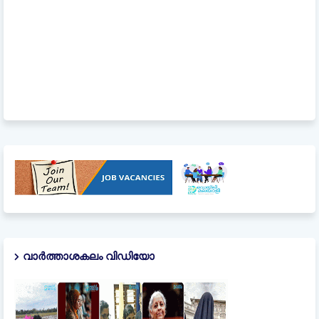
വാർത്താശകലം വിഡിയോ