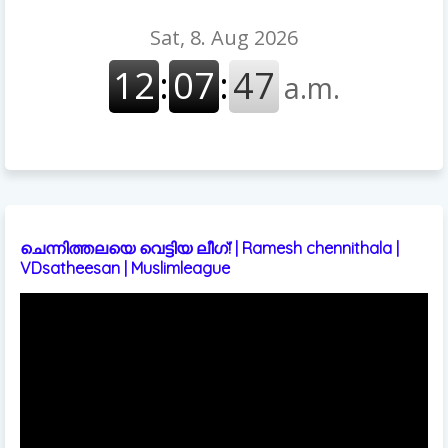
ചെന്നിത്തലയെ വെട്ടിയ ലീഗ്! | Ramesh chennithala |
VDsatheesan | Muslimleague