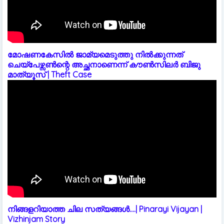
മോഷണകേസിൽ ജാമ്യമെടുത്തു നിൽക്കുന്നത്
ചെയ്പേഴ്സൺന്റെ അച്ഛനാണെന്ന് കൗൺസിലർ ബിജു
മാത്യൂസ് | Theft Case
നിങ്ങളറിയാത്ത ചില സത്യങ്ങൾ....| Pinarayi Vijayan |
Vizhinjam Story