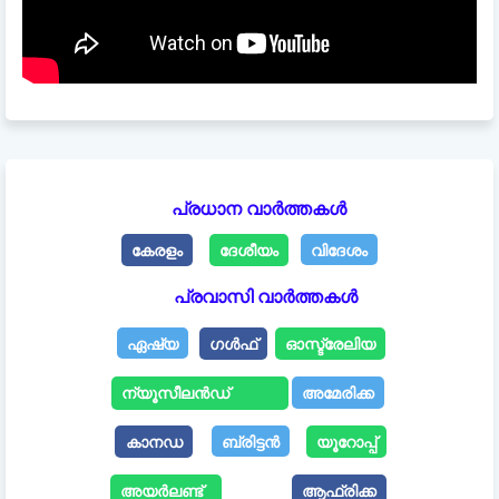
പ്രധാന വാർത്തകൾ
കേരളം
ദേശീയം
വിദേശം
പ്രവാസി വാർത്തകൾ
ഏഷ്യ
ഗൾഫ്
ഓസ്ട്രേലിയ
ന്യൂസീലൻഡ്
അമേരിക്ക
കാനഡ
ബ്രിട്ടൻ
യൂറോപ്പ്
അയർലണ്ട്
ആഫ്രിക്ക