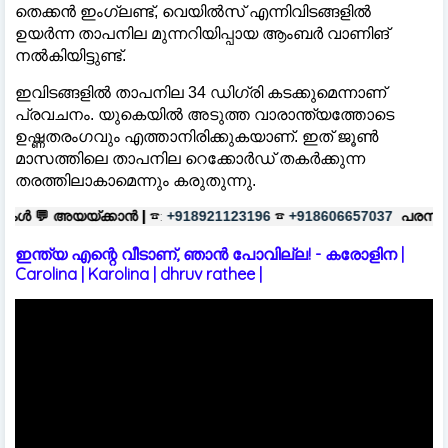
തെക്കന്‍ ഇംഗ്ലണ്ട്, വെയില്‍സ് എന്നിവിടങ്ങളില്‍
ഉയര്‍ന്ന താപനില മുന്നറിയിപ്പായ ആംബര്‍ വാണിങ്
നല്‍കിയിട്ടുണ്ട്.
ഇവിടങ്ങളില്‍ താപനില 34 ഡിഗ്രി കടക്കുമെന്നാണ്
പ്രവചനം. യുകെയില്‍ അടുത്ത വാരാന്ത്യത്തോടെ
ഉഷ്ണതരംഗവും എത്താനിരിക്കുകയാണ്. ഇത് ജൂണ്‍
മാസത്തിലെ താപനില റെക്കോര്‍ഡ് തകര്‍ക്കുന്ന
തരത്തിലാകാമെന്നും കരുതുന്നു.
ൻ |
☎:
☎
പരസ്യങ്ങൾക്ക്
|
☎:
+918921123196
+918606657037
+918
ഇന്ത്യ എന്റെ വീടാണ്, ഞാൻ പോവില്ല! - കരോളിന |
Carolina | Karolina | dhruv rathee |