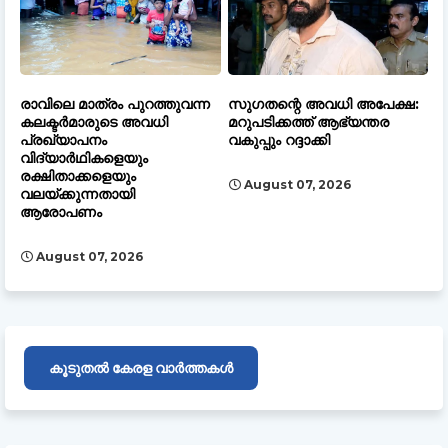
രാവിലെ മാത്രം പുറത്തുവന്ന
സുഗതന്റെ അവധി അപേക്ഷ:
കലക്ടർമാരുടെ അവധി
മറുപടിക്കത്ത് ആഭ്യന്തര
പ്രഖ്യാപനം
വകുപ്പും റദ്ദാക്കി
വിദ്യാർഥികളെയും
രക്ഷിതാക്കളെയും
August 07, 2026
വലയ്ക്കുന്നതായി
ആരോപണം
August 07, 2026
കൂടുതൽ കേരള വാർത്തകൾ