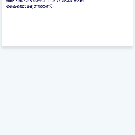
അഭിപ്രായ പ്രകടനത്തിന് നിയമനടപടി
കൈക്കൊള്ളുന്നതാണ്.