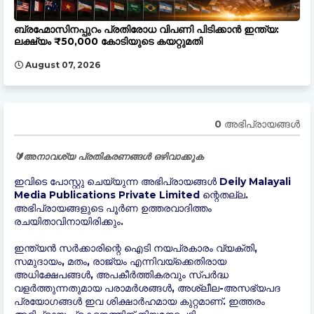
ബ്രഹ്മോസിനപ്പുറം പ്രതിരോധ വിപണി പിടിക്കാൻ ഇന്ത്യ:
ലക്ഷ്യം ₹50,000 കോടിയുടെ കയറ്റുമതി
August 07, 2026
0 അഭിപ്രായങ്ങള്‍
🔰അനാവശ്യ പ്രതികരണങ്ങൾ ഒഴിവാക്കുക
ഇവിടെ പോസ്റ്റു ചെയ്യുന്ന അഭിപ്രായങ്ങൾ Deily Malayali
Media Publications Private Limited ന്റെതല്ല.
അഭിപ്രായങ്ങളുടെ പൂർണ ഉത്തരവാദിത്തം
രചയിതാവിനായിരിക്കും.
ഇന്ത്യന്‍ സർക്കാരിന്റെ ഐടി നയപ്രകാരം വ്യക്തി,
സമുദായം, മതം, രാജ്യം എന്നിവയ്ക്കെതിരായ
അധിക്ഷേപങ്ങൾ, അപകീർത്തികരവും സ്പർദ്ധ
വളർത്തുന്നതുമായ പരാമർശങ്ങൾ, അശ്ലീല-അസഭ്യപദ
പ്രയോഗങ്ങൾ ഇവ ശിക്ഷാർഹമായ കുറ്റമാണ്. ഇത്തരം