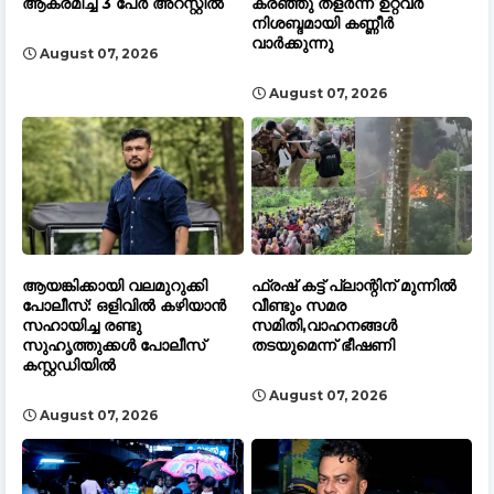
ആക്രമിച്ച 3 പേർ അറസ്റ്റിൽ
കരഞ്ഞു തളർന്ന് ഉറ്റവർ
നിശബ്ദമായി കണ്ണീർ
വാർക്കുന്നു
August 07, 2026
August 07, 2026
ആയങ്കിക്കായി വലമുറുക്കി
ഫ്രഷ് കട്ട് പ്ലാന്റിന് മുന്നിൽ
പോലീസ്: ഒളിവിൽ കഴിയാൻ
വീണ്ടും സമര
സഹായിച്ച രണ്ടു
സമിതി,വാഹനങ്ങൾ
സുഹൃത്തുക്കൾ പോലീസ്
തടയുമെന്ന് ഭീഷണി
കസ്റ്റഡിയിൽ
August 07, 2026
August 07, 2026