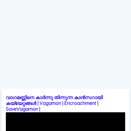
വാഗമണ്ണിനെ കാർന്നു തിന്നുന്ന കാൻസറായി
കയ്യേറ്റങ്ങൾ | Vagamon | Encroachment |
SaveVagamon |