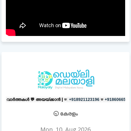
💬
അയയ്ക്കാൻ |
☎:
☎
പരസ്യങ്ങൾക
+918921123196
+918606657037
🕤 കേരളം