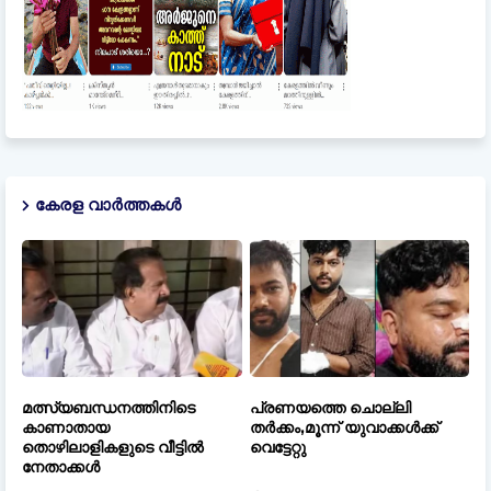
കേരള വാർത്തകൾ
മത്സ്യബന്ധനത്തിനിടെ
പ്രണയത്തെ ചൊല്ലി
കാണാതായ
തർക്കം,മൂന്ന് യുവാക്കൾക്ക്
തൊഴിലാളികളുടെ വീട്ടിൽ
വെട്ടേറ്റു
നേതാക്കൾ