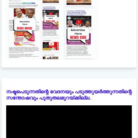
നഷ്ടപെടുന്നതിന്റെ വേദനയും പടുത്തുയർത്തുന്നതിന്റെ
സന്തോഷവും പുതുതലമുറയ്ക്കില്ല..