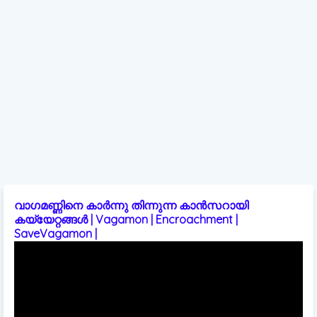
വാഗമണ്ണിനെ കാർന്നു തിന്നുന്ന കാൻസറായി
കയ്യേറ്റങ്ങൾ | Vagamon | Encroachment |
SaveVagamon |