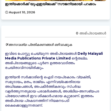
ഇന്ത്യക്കാർക്ക് യുഎഇയിലേക്ക് ‘സൗജന്യമായി പറക്കാം
August 10, 2026
0 അഭിപ്രായങ്ങള്‍
🔰അനാവശ്യ പ്രതികരണങ്ങൾ ഒഴിവാക്കുക
ഇവിടെ പോസ്റ്റു ചെയ്യുന്ന അഭിപ്രായങ്ങൾ Deily Malayali
Media Publications Private Limited ന്റെതല്ല.
അഭിപ്രായങ്ങളുടെ പൂർണ ഉത്തരവാദിത്തം
രചയിതാവിനായിരിക്കും.
ഇന്ത്യന്‍ സർക്കാരിന്റെ ഐടി നയപ്രകാരം വ്യക്തി,
സമുദായം, മതം, രാജ്യം എന്നിവയ്ക്കെതിരായ
അധിക്ഷേപങ്ങൾ, അപകീർത്തികരവും സ്പർദ്ധ
വളർത്തുന്നതുമായ പരാമർശങ്ങൾ, അശ്ലീല-അസഭ്യപദ
പ്രയോഗങ്ങൾ ഇവ ശിക്ഷാർഹമായ കുറ്റമാണ്. ഇത്തരം
അഭിപ്രായ പ്രകടനത്തിന് നിയമനടപടി
കൈക്കൊള്ളുന്നതാണ്.