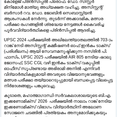
കോളേജ് പ്രിൻസിപ്പൽ പ്രൊഫ. ഡോ. സിസ്റ്റർ
മിനിമോൾ മാത്യു അധ്യക്ഷത വഹിച്ചു. അസിസ്റ്റന്റ്
ബർസാർ റവ. ഡോ. ജോബിൻ സെബാസ്റ്റ്യൻ
ആശംസകൾ നേർന്നു. തുടർന്ന് അക്കാദമിക, മത്സര
പരീക്ഷാ രംഗങ്ങളിൽ ശ്രദ്ധേയ നേട്ടങ്ങൾ കൈവരിച്ച
പൂർവവിദ്യാർത്ഥികളെ പ്രിൻസിപ്പൽ ആദരിച്ചു.
UPSC 2024 പരീക്ഷയിൽ അഖിലേന്ത്യാതലത്തിൽ 703-ാം
റാങ്ക് നേടി അസിസ്റ്റന്റ് കമ്മീഷണർ ഓഫ് ഇൻകം ടാക്സ്
(പരിശീലനം) ആയി സേവനമനുഷ്ഠിക്കുന്ന നസ്രിൻ പി.
ഫാസിം, UPSC 2025 പരീക്ഷയിൽ AIR 805 നേടിയ ഷാലു
ജോസഫ്, SSC CGL വഴി ഇൻകം ടാക്സ് വകുപ്പിൽ
ഓഫീസ് സൂപ്രണ്ടായ അഭിരാമി അനിൽ എന്നിവർ
വിദ്യാർത്ഥികളുമായി അവരുടെ വിജയാനുഭവങ്ങളും
മത്സര പരീക്ഷാ തയ്യാറെടുപ്പുമായി ബന്ധപ്പെട്ട വിലപ്പെട്ട
നിർദേശങ്ങളും പങ്കുവെച്ചു.
കൂടാതെ, മഹാത്മാഗാന്ധി സർവകലാശാലയുടെ ബി.എ.
ഇക്കണോമിക്സ് 2026 പരീക്ഷയിൽ നാലാം റാങ്ക് നേടിയ
ഇക്കണോമിക്സ് വിഭാഗം വിദ്യാർത്ഥിനി അലോണ
സോജനെ ചടങ്ങിൽ പ്രത്യേകം അനുമോദിക്കുകയും