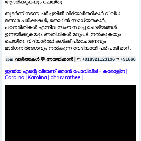
ആദരിക്കുകയും ചെയ്തു.
തുടർന്ന് നടന്ന ചര്‍ച്ചയില്‍ വിദ്യാർത്ഥികൾ വിവിധ
മത്സര പരീക്ഷകൾ, തൊഴിൽ സാധ്യതകൾ,
പഠനരീതികൾ എന്നിവ സംബന്ധിച്ച ചോദ്യങ്ങൾ
ഉന്നയിക്കുകയും അതിഥികൾ മറുപടി നൽകുകയും
ചെയ്തു. വിദ്യാർത്ഥികൾക്ക് പ്രചോദനവും
മാർഗനിർദേശവും നൽകുന്ന വേദിയായി പരിപാടി മാറി.
ൾ 💬
അയയ്ക്കാൻ |
☎:
☎
പരസ്യങ്
+918921123196
+918606657037
ഇന്ത്യ എന്റെ വീടാണ്, ഞാൻ പോവില്ല! - കരോളിന |
Carolina | Karolina | dhruv rathee |