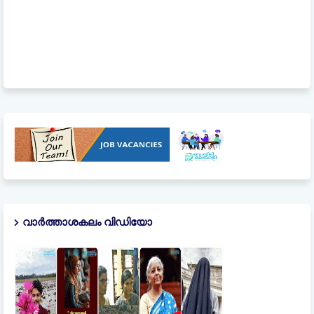
വാർത്താശകലം വിഡിയോ