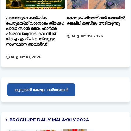
പാലായുടെ കാർഷിക
കോവളം തീരത്ത് വൻ തോതിൽ
പെരുമയ്ക്ക് വാനോളം തിളക്കം:
ജെല്ലി മത്സ്യം അടിയുന്നു
പാലാ സാൻ തോം ഫാർമർ
പ്രൊഡ്യൂസർ കമ്പനിക്ക്
August 09, 2026
മികച്ച എഫ്.പി.ഒ-യ്ക്കുള്ള
സംസ്ഥാന അവാർഡ്
August 10, 2026
കൂടുതൽ കേരള വാർത്തകൾ
BROCHURE DAILY MALAYALY 2024