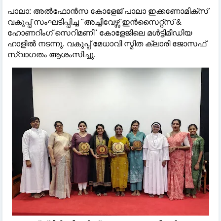
പാലാ: അൽഫോൻസ കോളേജ് പാലാ ഇക്കണോമിക്സ്
വകുപ്പ് സംഘടിപ്പിച്ച "അച്ചീവേഴ്സ് ഇൻസൈറ്റ്സ് &
ഹോണറിംഗ് സെറിമണി" കോളേജിലെ മൾട്ടിമീഡിയ
ഹാളിൽ നടന്നു. വകുപ്പ് മേധാവി സ്മിത ക്ലാരി ജോസഫ്
സ്വാഗതം ആശംസിച്ചു.