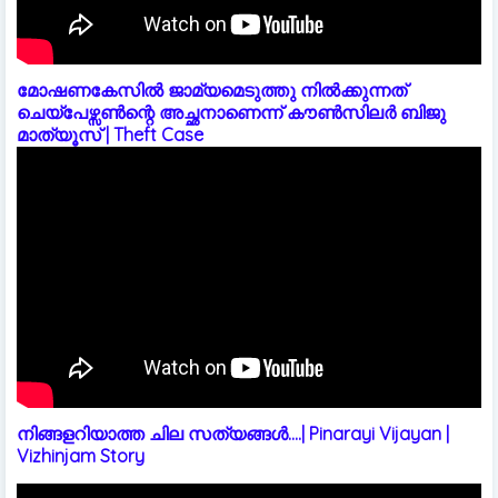
മോഷണകേസിൽ ജാമ്യമെടുത്തു നിൽക്കുന്നത്
ചെയ്പേഴ്സൺന്റെ അച്ഛനാണെന്ന് കൗൺസിലർ ബിജു
മാത്യൂസ് | Theft Case
നിങ്ങളറിയാത്ത ചില സത്യങ്ങൾ....| Pinarayi Vijayan |
Vizhinjam Story