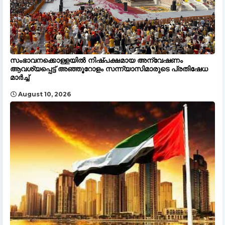
സംഭാവനക്കൊള്ളയിൽ നിഷ്പക്ഷമായ അന്വേഷണം
ആവശ്യപ്പെട്ട് അഞ്ഞൂറോളം സന്ന്യാസിമാരുടെ പ്രതിഷേധ
മാർച്ച്
August 10, 2026