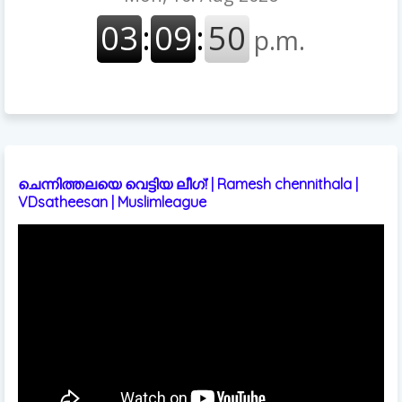
ചെന്നിത്തലയെ വെട്ടിയ ലീഗ്! | Ramesh chennithala |
VDsatheesan | Muslimleague