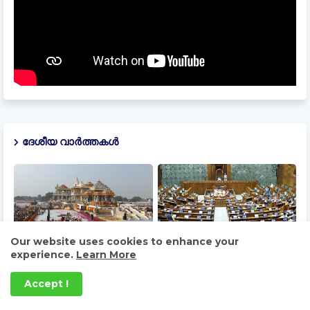
ദേശീയ വാർത്തകൾ
Our website uses cookies to enhance your
experience.
Learn More
സംഭാവനക്കൊള്ളയിൽ
പാർലമെന്റിൽ കേരളം ബിൽ
നിഷ്പക്ഷമായ അന്വേഷണം
അവതരിപ്പിച്ച് കേന്ദ്രമന്ത്രി
Accept !
ആവശ്യപ്പെട്ട് അഞ്ഞൂറോളം
നിത്യാനന്ദ് റായി
സന്ന്യാസിമാരുടെ