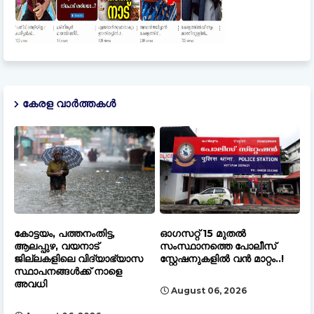
കേരള വാർത്തകൾ
കോട്ടയം, പത്തനംതിട്ട,
ഓഗസറ്റ് 15 മുതല്‍
ആലപ്പുഴ, വയനാട്
സംസ്ഥാനത്തെ പോലീസ്
ജില്ലകളിലെ വിദ്യാഭ്യാസ
സ്റ്റേഷനുകളിൽ വൻ മാറ്റം..!
സ്ഥാപനങ്ങൾക്ക് നാളെ
അവധി
August 06, 2026