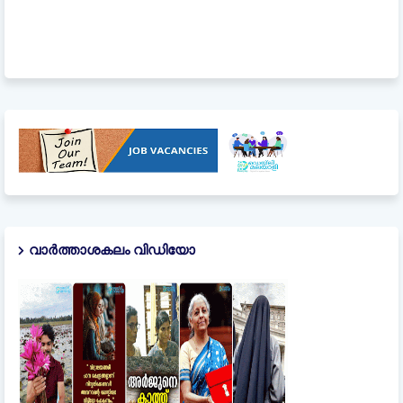
വാർത്താശകലം വിഡിയോ