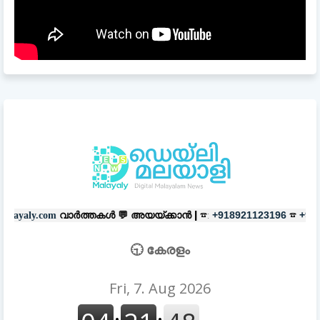
ത്തകൾ 💬
അയയ്ക്കാൻ |
☎:
☎
പരസ്
+918921123196
+918606657037
🕤 കേരളം