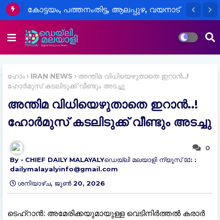
കോട്ടയം, പത്തനംതിട്ട, ആലപ്പുഴ, വയനാട്
ഓഗസറ്റ് 15 മുതല്‍ സംസ്ഥാനത്തെ
ജില്ലകളിലെ വിദ്യാഭ്യാസ
പോലീസ് സ്റ്റേഷനുകളിൽ വൻ മാറ്റം..!
സ്ഥാപനങ്ങൾക്ക് നാളെ അവധി
ഹോം
IRAN NEWS
അന്തിമ വിധിയെഴുതാതെ ഇറാൻ..!
ഹോർമുസ് കടലിടുക്ക് വീണ്ടും അടച്ചു
അന്തിമ വിധിയെഴുതാതെ ഇറാൻ..!
ഹോർമുസ് കടലിടുക്ക് വീണ്ടും അടച്ചു
0
CHIEF DAILY MALAYALYഡെയ്‌ലി മലയാളി ന്യൂസ് 📧: :
dailymalayalyinfo@gmail.com
ശനിയാഴ്‌ച, ജൂൺ 20, 2026
ടെഹ്റാൻ: അമേരിക്കയുമായുള്ള വെടിനിർത്തൽ കരാർ