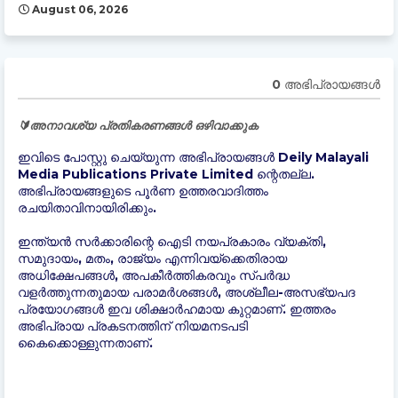
August 06, 2026
0 അഭിപ്രായങ്ങള്‍
🔰അനാവശ്യ പ്രതികരണങ്ങൾ ഒഴിവാക്കുക
ഇവിടെ പോസ്റ്റു ചെയ്യുന്ന അഭിപ്രായങ്ങൾ Deily Malayali
Media Publications Private Limited ന്റെതല്ല.
അഭിപ്രായങ്ങളുടെ പൂർണ ഉത്തരവാദിത്തം
രചയിതാവിനായിരിക്കും.
ഇന്ത്യന്‍ സർക്കാരിന്റെ ഐടി നയപ്രകാരം വ്യക്തി,
സമുദായം, മതം, രാജ്യം എന്നിവയ്ക്കെതിരായ
അധിക്ഷേപങ്ങൾ, അപകീർത്തികരവും സ്പർദ്ധ
വളർത്തുന്നതുമായ പരാമർശങ്ങൾ, അശ്ലീല-അസഭ്യപദ
പ്രയോഗങ്ങൾ ഇവ ശിക്ഷാർഹമായ കുറ്റമാണ്. ഇത്തരം
അഭിപ്രായ പ്രകടനത്തിന് നിയമനടപടി
കൈക്കൊള്ളുന്നതാണ്.