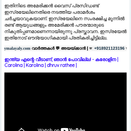
ഇതിനിടെ അമേരിക്കൻ വൈസ് പ്രസിഡണ്ട്
ഇസ്രയേലിനെതിരെ നടത്തിയ പരാമർശം
ചർച്ചയാവുകയാണ്. ഇസ്രയേലിനെ സംരക്ഷിച്ച മൂന്നിൽ
രണ്ട് ആയുധങ്ങളും അമേരിക്കൻ പൗരന്മാരുടെ
നികുതിപ്പണമാണെന്നായിരുന്നു പ്രസ്താവന. ഇസ്രയേൽ
ഇതിനോട് ഔദ്യോഗികമായി പ്രതികരിച്ചിട്ടില്ല.
വാർത്തകൾ 💬
അയയ്ക്കാൻ |
☎:
☎
പ
+918921123196
+918606657037
ഇന്ത്യ എന്റെ വീടാണ്, ഞാൻ പോവില്ല! - കരോളിന |
Carolina | Karolina | dhruv rathee |