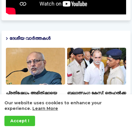
ദേശീയ വാർത്തകൾ
പ്രതിഷേധം അമിത്ഷായെ
ബലാത്സംഗ കേസ്; തെഹൽക്ക
അറിയിക്കാൻ നിർദേശിച്ച്
മുൻ എഡിറ്റർ തരുൺ
Our website uses cookies to enhance your
രാജ്യസഭാ ചെയർമാൻ
തേജ്പാലിന് 10 വർഷം തടവ്
experience.
Learn More
സി.പി. രാധാകൃഷ്ണൻ
ശിക്ഷ
Accept !
August 06, 2026
August 06, 2026