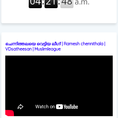
ചെന്നിത്തലയെ വെട്ടിയ ലീഗ്! | Ramesh chennithala |
VDsatheesan | Muslimleague