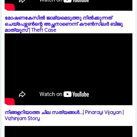
മോഷണകേസിൽ ജാമ്യമെടുത്തു നിൽക്കുന്നത്
ചെയ്പേഴ്സൺന്റെ അച്ഛനാണെന്ന് കൗൺസിലർ ബിജു
മാത്യൂസ് | Theft Case
നിങ്ങളറിയാത്ത ചില സത്യങ്ങൾ....| Pinarayi Vijayan |
Vizhinjam Story