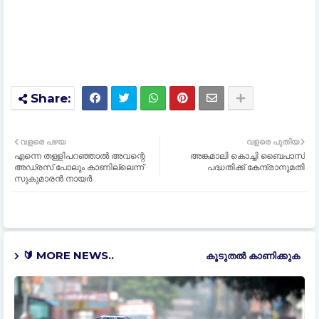
വളരെ പഴയ
വളരെ പുതിയ
എന്നെ തള്ളിപറഞ്ഞാൽ അവന്റെ
അങ്കമാലി കൊച്ചി ബൈപാസ്
അഡ്രസ് പോലും കാണില്ലെന്ന്
പദ്ധതിക്ക് കേന്ദ്രാനുമതി
സുകുമാരൻ നായർ
🔰 MORE NEWS..
കൂടുതൽ‍ കാണിക്കുക