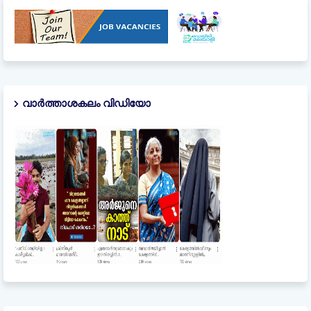
വാർത്താശകലം വിഡിയോ