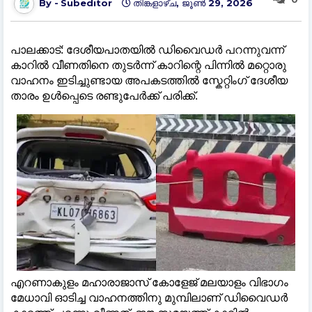
Subeditor
തിങ്കളാഴ്‌ച, ജൂൺ 29, 2026
പാലക്കാട്: ദേശീയപാതയില്‍ ഡിവൈഡർ പറന്നുവന്ന്
കാറില്‍ വീണതിനെ തുടർന്ന് കാറിന്റെ പിന്നില്‍ മറ്റൊരു
വാഹനം ഇടിച്ചുണ്ടായ അപകടത്തില്‍ സ്കേറ്റിംഗ് ദേശീയ
താരം ഉള്‍പ്പെടെ രണ്ടുപേർക്ക് പരിക്ക്.
എറണാകുളം മഹാരാജാസ് കോളേജ് മലയാളം വിഭാഗം
മേധാവി ഓടിച്ച വാഹനത്തിനു മുമ്പിലാണ് ഡിവൈഡർ