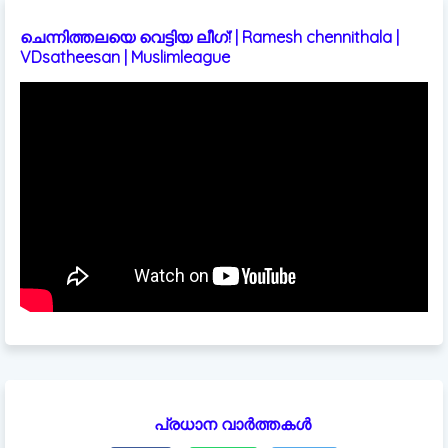
ചെന്നിത്തലയെ വെട്ടിയ ലീഗ്! | Ramesh chennithala |
VDsatheesan | Muslimleague
പ്രധാന വാർത്തകൾ