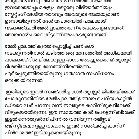
കാറ്റത്ത് പറന്നു വീണത്. ഈ സമയത്ത് കാറില്‍
ഇവരോടൊപ്പം മകളും, മറ്റൊരു വിദ്യാർത്ഥിയും,
സ്കേറ്റിംഗ് ദേശീയ താരവും അവരുടെ അമ്മയുമാണ്
ഉണ്ടായിരുന്നത്. ദേശീയപാതയില്‍ പാലക്കാട്
വടക്കഞ്ചേരി മേല്‍പ്പാലത്താണ് അപകടം ഉണ്ടായത്.
ഞായറാഴ്ച വൈകിട്ടാണ് അപകടമുണ്ടായത്.
മേല്‍പ്പാലത്ത് കുത്തിപ്പൊളിച്ച്‌ പണികള്‍
നടക്കുന്നതിനാല്‍ കഴിഞ്ഞ ഒരു മാസത്തില്‍ അധികമായി
പാലക്കാട് ദിശയിലേക്കുള്ള ഭാഗം അടച്ചുകൊണ്ട് തൃശൂർ
ദിശയിലേക്കുള്ള ഭാഗത്ത് നിയന്ത്രണം
ഏർപ്പെടുത്തിയായിരുന്നു ഗതാഗത സംവിധാനം
ഒരുക്കിയിരുന്നത്.
ഇതിലൂടെ ഇവർ സഞ്ചരിച്ച കാർ തൃശ്ശൂർ ജില്ലയിലേക്ക്
പോകുന്നതിനിടെ മേല്‍പ്പാലത്ത് ഉണ്ടായ ചെറിയ കാറ്റില്‍
ഡിവൈ‍ഡർ പറന്നു വന്ന് ഇവരുടെ കാറിന് മുകളിലേക്ക്
വീഴുകയായിരുന്നു. ഈ സമയത്ത് കാർ പെട്ടെന്ന് ബ്രേക്ക്
ഇട്ടതിനെത്തുടർന്ന് പിന്നില്‍ വന്നിരുന്ന തമിഴ്നാട്
രജിസ്ട്രേഷനുള്ള വാഹനം ഇവർ സഞ്ചരിച്ച കാറിന്
പിൻവശത്ത് ഇടിക്കുകയായിരുന്നു.