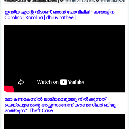
അയയ്ക്കാൻ |
☎:
☎
പരസ്യങ്ങൾക്ക
+918921123196
+918606657037
ഇന്ത്യ എന്റെ വീടാണ്, ഞാൻ പോവില്ല! - കരോളിന |
Carolina | Karolina | dhruv rathee |
മോഷണകേസിൽ ജാമ്യമെടുത്തു നിൽക്കുന്നത്
ചെയ്പേഴ്സൺന്റെ അച്ഛനാണെന്ന് കൗൺസിലർ ബിജു
മാത്യൂസ് | Theft Case