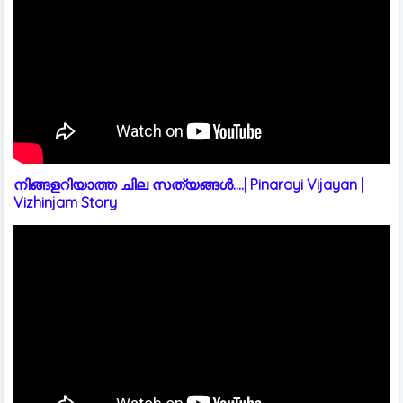
നിങ്ങളറിയാത്ത ചില സത്യങ്ങൾ....| Pinarayi Vijayan |
Vizhinjam Story