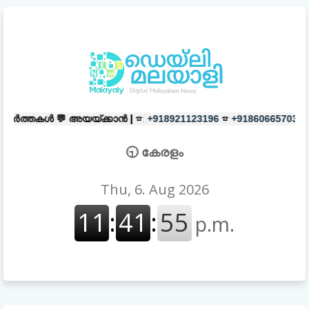
യയ്ക്കാൻ |
☎:
☎
പരസ്യങ്ങൾക്ക്
|
+918921123196
+918606657037
🕤 കേരളം