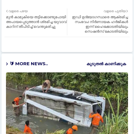
വളരെ പഴയ
വളരെ പുതിയ
മുൻ കാമുകിയെ തട്ടിക്കൊണ്ടുപോയി
ഇഡി ഉദ്യോഗസ്ഥരെ ആക്രമിച്ച
അപായപ്പെടുത്താൻ ശ്രമിച്ച യുവാവ്
സംഭവം: നിര്‍ണായക ഹര്‍ജികള്‍
കാറിന് തീപിടിച്ച് വെന്തുമരിച്ചു
ഇന്ന് ഹൈക്കോടതിയിലും
സെഷൻസ് കോടതിയിലും
🔰 MORE NEWS..
കൂടുതൽ‍ കാണിക്കുക