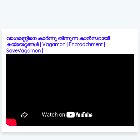
വാഗമണ്ണിനെ കാർന്നു തിന്നുന്ന കാൻസറായി
കയ്യേറ്റങ്ങൾ | Vagamon | Encroachment |
SaveVagamon |