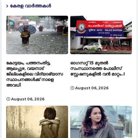
കേരള വാർത്തകൾ
കോട്ടയം, പത്തനംതിട്ട,
ഓഗസറ്റ് 15 മുതല്‍
ആലപ്പുഴ, വയനാട്
സംസ്ഥാനത്തെ പോലീസ്
ജില്ലകളിലെ വിദ്യാഭ്യാസ
സ്റ്റേഷനുകളിൽ വൻ മാറ്റം..!
സ്ഥാപനങ്ങൾക്ക് നാളെ
അവധി
August 06, 2026
August 06, 2026