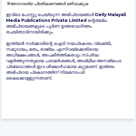
🔰അനാവശ്യ പ്രതികരണങ്ങൾ ഒഴിവാക്കുക
ഇവിടെ പോസ്റ്റു ചെയ്യുന്ന അഭിപ്രായങ്ങൾ Deily Malayali
Media Publications Private Limited ന്റെതല്ല.
അഭിപ്രായങ്ങളുടെ പൂർണ ഉത്തരവാദിത്തം
രചയിതാവിനായിരിക്കും.
ഇന്ത്യന്‍ സർക്കാരിന്റെ ഐടി നയപ്രകാരം വ്യക്തി,
സമുദായം, മതം, രാജ്യം എന്നിവയ്ക്കെതിരായ
അധിക്ഷേപങ്ങൾ, അപകീർത്തികരവും സ്പർദ്ധ
വളർത്തുന്നതുമായ പരാമർശങ്ങൾ, അശ്ലീല-അസഭ്യപദ
പ്രയോഗങ്ങൾ ഇവ ശിക്ഷാർഹമായ കുറ്റമാണ്. ഇത്തരം
അഭിപ്രായ പ്രകടനത്തിന് നിയമനടപടി
കൈക്കൊള്ളുന്നതാണ്.