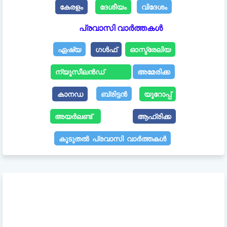
കേരളം
ദേശീയം
വിദേശം
പ്രവാസി വാർത്തകൾ
ഏഷ്യ
ഗൾഫ്
ഓസ്ട്രേലിയ
ന്യൂസീലൻഡ്
അമേരിക്ക
കാനഡ
ബ്രിട്ടൻ
യൂറോപ്പ്
അയർലണ്ട്
ആഫ്രിക്ക
കൂടുതൽ പ്രവാസി വാർത്തകൾ