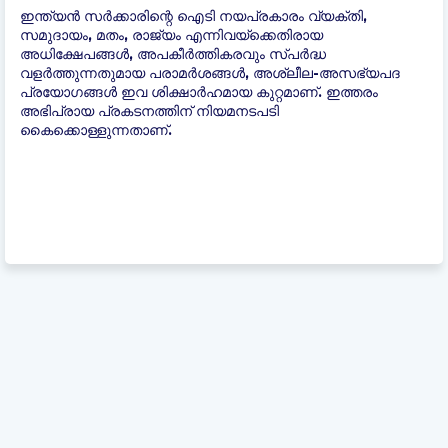
ഇന്ത്യന്‍ സർക്കാരിന്റെ ഐടി നയപ്രകാരം വ്യക്തി,
സമുദായം, മതം, രാജ്യം എന്നിവയ്ക്കെതിരായ
അധിക്ഷേപങ്ങൾ, അപകീർത്തികരവും സ്പർദ്ധ
വളർത്തുന്നതുമായ പരാമർശങ്ങൾ, അശ്ലീല-അസഭ്യപദ
പ്രയോഗങ്ങൾ ഇവ ശിക്ഷാർഹമായ കുറ്റമാണ്. ഇത്തരം
അഭിപ്രായ പ്രകടനത്തിന് നിയമനടപടി
കൈക്കൊള്ളുന്നതാണ്.