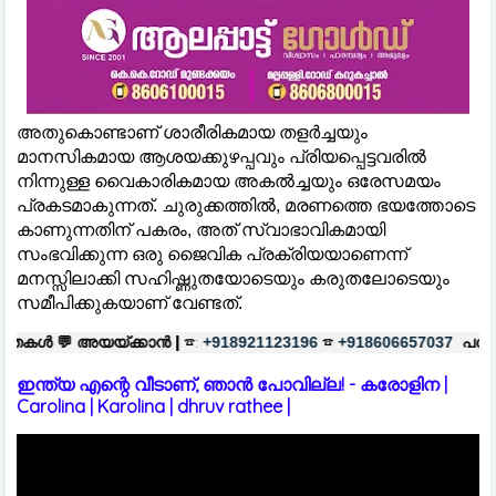
അതുകൊണ്ടാണ് ശാരീരികമായ തളർച്ചയും
മാനസികമായ ആശയക്കുഴപ്പവും പ്രിയപ്പെട്ടവരില്‍
നിന്നുള്ള വൈകാരികമായ അകല്‍ച്ചയും ഒരേസമയം
പ്രകടമാകുന്നത്. ചുരുക്കത്തില്‍, മരണത്തെ ഭയത്തോടെ
കാണുന്നതിന് പകരം, അത് സ്വാഭാവികമായി
സംഭവിക്കുന്ന ഒരു ജൈവിക പ്രക്രിയയാണെന്ന്
മനസ്സിലാക്കി സഹിഷ്ണുതയോടെയും കരുതലോടെയും
സമീപിക്കുകയാണ് വേണ്ടത്.
കാൻ |
☎:
☎
പരസ്യങ്ങൾക്ക്
|
☎:
+918921123196
+918606657037
+
ഇന്ത്യ എന്റെ വീടാണ്, ഞാൻ പോവില്ല! - കരോളിന |
Carolina | Karolina | dhruv rathee |