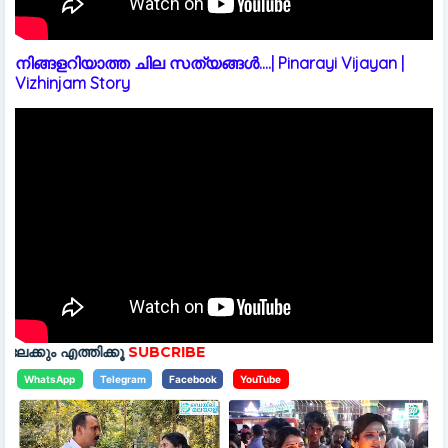
നിങ്ങളറിയാത്ത ചില സത്യങ്ങൾ....| Pinarayi Vijayan |
Vizhinjam Story
കൂ
SUBCRIBE
WhatsApp
Telegram
Facebook
YouTube