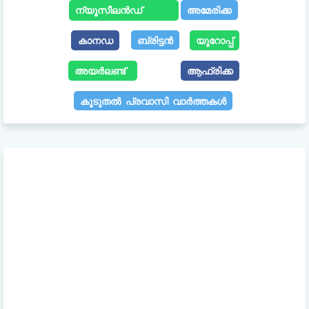
ന്യൂസീലൻഡ്
അമേരിക്ക
കാനഡ
ബ്രിട്ടൻ
യൂറോപ്പ്
അയർലണ്ട്
ആഫ്രിക്ക
കൂടുതൽ പ്രവാസി വാർത്തകൾ