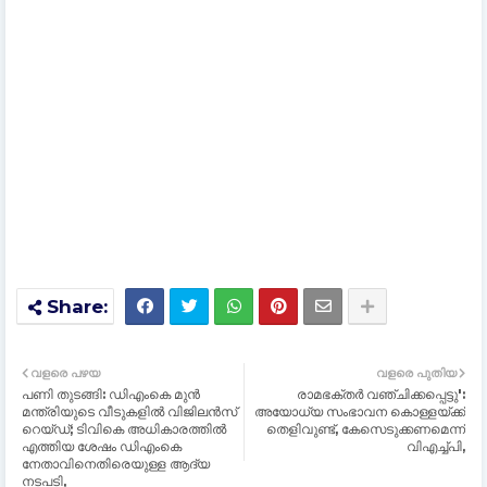
വളരെ പഴയ
വളരെ പുതിയ
പണി തുടങ്ങി: ഡിഎംകെ മുൻ
രാമഭക്തര്‍ വഞ്ചിക്കപ്പെട്ടു':
മന്ത്രിയുടെ വീടുകളില്‍ വിജിലൻസ്
അയോധ്യ സംഭാവന കൊള്ളയ്ക്ക്
റെയ്ഡ്; ടിവികെ അധികാരത്തില്‍
തെളിവുണ്ട്, കേസെടുക്കണമെന്ന്
എത്തിയ ശേഷം ഡിഎംകെ
വിഎച്ച്‌പി,
നേതാവിനെതിരെയുള്ള ആദ്യ
നടപടി,