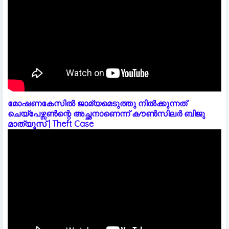
മോഷണകേസിൽ ജാമ്യമെടുത്തു നിൽക്കുന്നത്
ചെയ്പേഴ്സൺന്റെ അച്ഛനാണെന്ന് കൗൺസിലർ ബിജു
മാത്യൂസ് | Theft Case