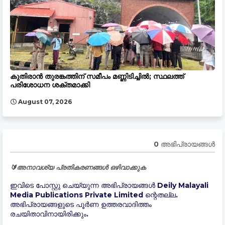
കുതിരാൻ തുരങ്കത്തിന് സമീപം മണ്ണിടിച്ചിൽ; സ്ഥലത്ത്
പരിശോധന ശക്തമാക്കി
August 07, 2026
0 അഭിപ്രായങ്ങള്‍
🔰അനാവശ്യ പ്രതികരണങ്ങൾ ഒഴിവാക്കുക
ഇവിടെ പോസ്റ്റു ചെയ്യുന്ന അഭിപ്രായങ്ങൾ Deily Malayali
Media Publications Private Limited ന്റെതല്ല.
അഭിപ്രായങ്ങളുടെ പൂർണ ഉത്തരവാദിത്തം
രചയിതാവിനായിരിക്കും.