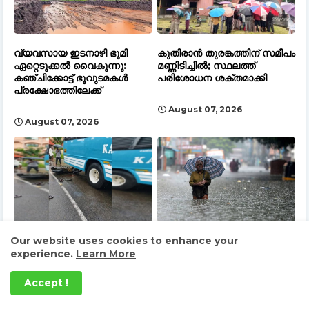
വ്യവസായ ഇടനാഴി ഭൂമി
കുതിരാൻ തുരങ്കത്തിന് സമീപം
ഏറ്റെടുക്കൽ വൈകുന്നു:
മണ്ണിടിച്ചിൽ; സ്ഥലത്ത്
കഞ്ചിക്കോട്ട് ഭൂവുടമകൾ
പരിശോധന ശക്തമാക്കി
പ്രക്ഷോഭത്തിലേക്ക്
August 07, 2026
August 07, 2026
Our website uses cookies to enhance your
മണർകാട് ബൈക്ക്
കോട്ടയം, പത്തനംതിട്ട,
experience.
Learn More
ബസിനടിയിലേക്ക് തെന്നിവീണ്
ആലപ്പുഴ, വയനാട്
അപകടം: യുവതിയ്ക്ക്
ജില്ലകളിലെ വിദ്യാഭ്യാസ
ദാരുണാന്ത്യം; സഹോദരന്
സ്ഥാപനങ്ങൾക്ക് നാളെ
Accept !
പരിക്ക്
അവധി