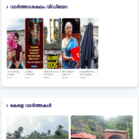
വാർത്താശകലം വിഡിയോ
കേരള വാർത്തകൾ