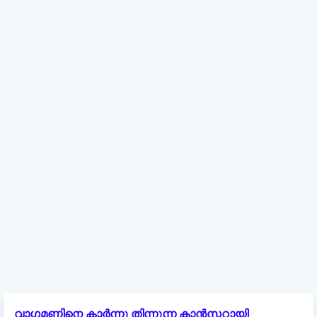
വാഗമണ്ണിനെ കാർന്നു തിന്നുന്ന കാൻസറായി