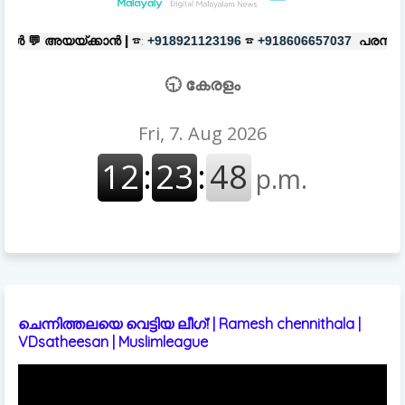
ൻ |
☎:
☎
പരസ്യങ്ങൾക്ക്
|
☎:
+918921123196
+918606657037
+918
🕤 കേരളം
ചെന്നിത്തലയെ വെട്ടിയ ലീഗ്! | Ramesh chennithala |
VDsatheesan | Muslimleague