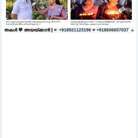
്കാൻ |
☎:
☎
പരസ്യങ്ങൾക്ക്
|
☎:
+918921123196
+918606657037