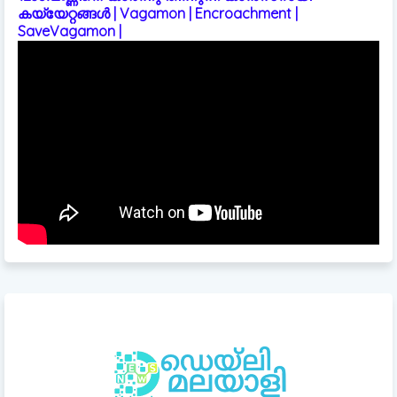
കയ്യേറ്റങ്ങൾ | Vagamon | Encroachment |
SaveVagamon |