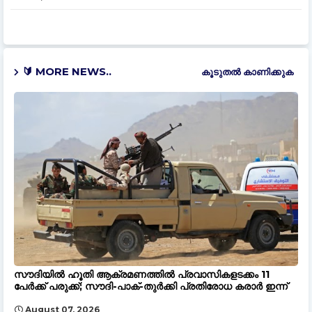
🔰 MORE NEWS..
കൂടുതൽ‍ കാണിക്കുക
സൗദിയിൽ ഹൂതി ആക്രമണത്തിൽ പ്രവാസികളടക്കം 11
പേർക്ക് പരുക്ക്; സൗദി-പാക്-തുർക്കി പ്രതിരോധ കരാർ ഇന്ന്
August 07, 2026