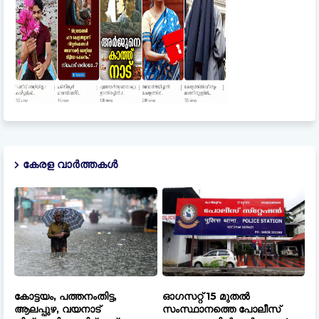
കേരള വാർത്തകൾ
കോട്ടയം, പത്തനംതിട്ട,
ഓഗസറ്റ് 15 മുതല്‍
ആലപ്പുഴ, വയനാട്
സംസ്ഥാനത്തെ പോലീസ്