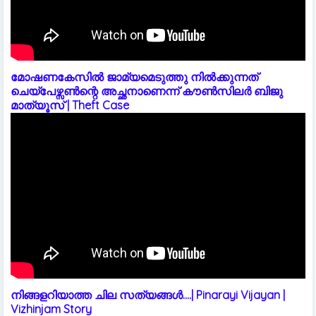
മോഷണകേസിൽ ജാമ്യമെടുത്തു നിൽക്കുന്നത്
ചെയ്പേഴ്സൺന്റെ അച്ഛനാണെന്ന് കൗൺസിലർ ബിജു
മാത്യൂസ് | Theft Case
നിങ്ങളറിയാത്ത ചില സത്യങ്ങൾ....| Pinarayi Vijayan |
Vizhinjam Story