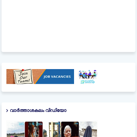
വാർത്താശകലം വിഡിയോ