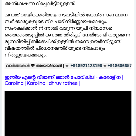
അന്വേഷണ റിപ്പോര്‍ട്ടിലുളളത്.
ചമ്പത് റായിക്കെതിരായ നടപടിയില്‍ കേന്ദ്ര സംസ്ഥാന
സര്‍ക്കാരുകളുടെ നിലപാട് നിര്‍ണ്ണായകമാകും.
സംരക്ഷിക്കാന്‍ നിന്നാല്‍ വരുന്ന യുപി നിയമസഭ
തെരഞ്ഞെടുപ്പില്‍ കനത്ത തിരിച്ചടി നേരിടേണ്ടി വരുമെന്ന
മുന്നറിയിപ്പ് ബിജെപിക്ക് ഉള്ളില്‍ തന്നെ ഉയര്‍ന്നിട്ടുണ്ട്.
വിഷയത്തില്‍ പ്രധാനമന്ത്രിയുടെ നിലപാടും
നിർണ്ണായകമാകും.

അയയ്ക്കാൻ |
☎:
☎
പരസ്യങ്ങൾക്
+918921123196
+918606657037
ഇന്ത്യ എന്റെ വീടാണ്, ഞാൻ പോവില്ല! - കരോളിന |
Carolina | Karolina | dhruv rathee |