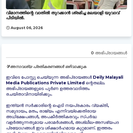
വിമാനത്തിന്റെ വാതിൽ തുറക്കാൻ ശ്രമിച്ച മലയാളി യുവാവ്
പിടിയിൽ.
August 06, 2026
0 അഭിപ്രായങ്ങള്‍
🔰അനാവശ്യ പ്രതികരണങ്ങൾ ഒഴിവാക്കുക
ഇവിടെ പോസ്റ്റു ചെയ്യുന്ന അഭിപ്രായങ്ങൾ Deily Malayali
Media Publications Private Limited ന്റെതല്ല.
അഭിപ്രായങ്ങളുടെ പൂർണ ഉത്തരവാദിത്തം
രചയിതാവിനായിരിക്കും.
ഇന്ത്യന്‍ സർക്കാരിന്റെ ഐടി നയപ്രകാരം വ്യക്തി,
സമുദായം, മതം, രാജ്യം എന്നിവയ്ക്കെതിരായ
അധിക്ഷേപങ്ങൾ, അപകീർത്തികരവും സ്പർദ്ധ
വളർത്തുന്നതുമായ പരാമർശങ്ങൾ, അശ്ലീല-അസഭ്യപദ
പ്രയോഗങ്ങൾ ഇവ ശിക്ഷാർഹമായ കുറ്റമാണ്. ഇത്തരം