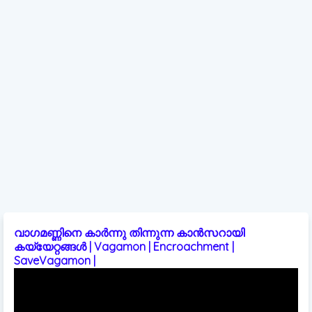
വാഗമണ്ണിനെ കാർന്നു തിന്നുന്ന കാൻസറായി
കയ്യേറ്റങ്ങൾ | Vagamon | Encroachment |
SaveVagamon |