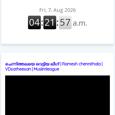
ചെന്നിത്തലയെ വെട്ടിയ ലീഗ്! | Ramesh chennithala |
VDsatheesan | Muslimleague