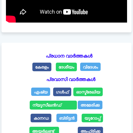
പ്രധാന വാർത്തകൾ
കേരളം
ദേശീയം
വിദേശം
പ്രവാസി വാർത്തകൾ
ഏഷ്യ
ഗൾഫ്
ഓസ്ട്രേലിയ
ന്യൂസീലൻഡ്
അമേരിക്ക
കാനഡ
ബ്രിട്ടൻ
യൂറോപ്പ്
അയർലണ്ട്
ആഫ്രിക്ക