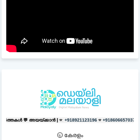
യ്ക്കാൻ |
☎:
☎
പരസ്യങ്ങൾക്ക്
|
+918921123196
+918606657037
🕤 കേരളം