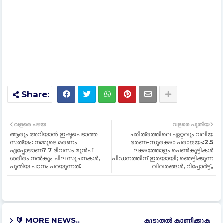
വളരെ പഴയ
വളരെ പുതിയ
ആരും അറിയാൻ ഇഷ്ടപെടാത്ത
ചരിത്രത്തിലെ ഏറ്റവും വലിയ
സത്യം: നമ്മുടെ മരണം
ഭരണ-സുരക്ഷാ പരാജയം:2.5
എപ്പോഴാണ്? 7 ദിവസം മുൻപ്
ലക്ഷത്തോളം പെണ്‍കുട്ടികള്‍
ശരീരം നല്‍കും ചില സൂചനകള്‍,
പീഡനത്തിന് ഇരയായി; ഞെട്ടിക്കുന്ന
പുതിയ പഠനം പറയുന്നത്.
വിവരങ്ങള്‍, റിപ്പോര്‍ട്ട്,,
🔰 MORE NEWS..
കൂടുതൽ‍ കാണിക്കുക