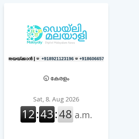
 |
☎:
☎
പരസ്യങ്ങൾക്ക്
|
☎:
+918921123196
+918606657037
+9189
🕤 കേരളം