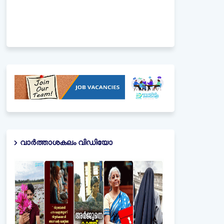
വാർത്താശകലം വിഡിയോ