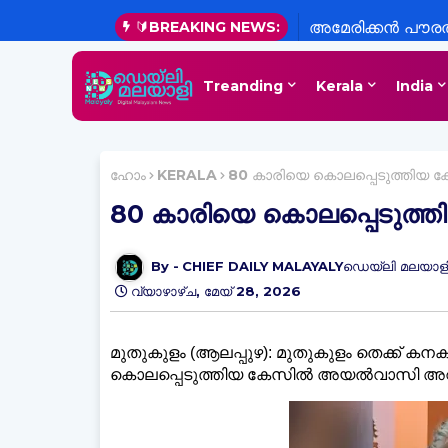
🔰BREAKING NEWS:
അമേരിക്കൻ പൗരത്വ
Treanding
Kerala
India
ഹോം
KERALA
80 കാരിയെ കൊലപ്പെടുത്തിയ 
80 കാരിയെ കൊലപ്പെടുത്
CHIEF DAILY MALAYALYഡെയ്‌ലി മലയാളി
വ്യാഴാഴ്‌ച, മേയ് 28, 2026
മുതുകുളം (ആലപ്പുഴ): മുതുകുളം തെക്ക് കനകക
കൊലപ്പെടുത്തിയ കേസിൽ അയൽവാസി അറസ്