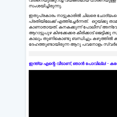
വീടിനെയുംകുറിച്ച് വ്യക്തമായ ധാരണയു
സംശയിച്ചിരുന്നു.
ഇതുപ്രകാരം നാട്ടുകാരിൽ ചിലരെ ചോദ്യംച
പ്രതിയിലേക്ക് എത്തിച്ചേർന്നത്. ഒറ്റയ്ക്കു ത
കാണാതായത്. കനകക്കുന്ന് പോലീസ് അന്വേ
ആറാട്ടുപുഴ കിഴക്കേക്കര കീരിക്കാട് ജെട്ട
കാലും തുണികൊണ്ടു ബന്ധിച്ചും കഴുത്തിൽ ക
ദേഹത്തുണ്ടായിരുന്ന ആറു പവനോളം സ്വർണാഭ
ഇന്ത്യ എന്റെ വീടാണ്, ഞാൻ പോവില്ല! - കരോളിന