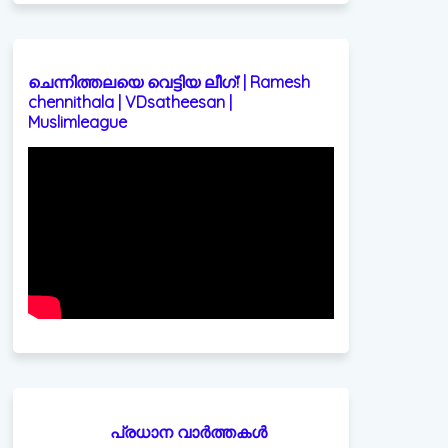
ചെന്നിത്തലയെ വെട്ടിയ ലീഗ്! | Ramesh
chennithala | VDsatheesan |
Muslimleague
💬
അയയ്ക്കാൻ |
☎:
☎
പരസ്യങ്ങൾക
+918921123196
+918606657037
പ്രധാന വാർത്തകൾ