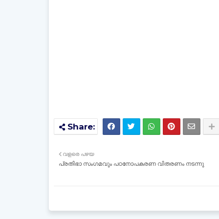
വളരെ പഴയ
പ്രതിഭാ സംഗമവും പഠനോപകരണ വിതരണം നടന്നു