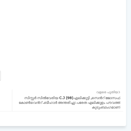
വളരെ പുതിയ
സിസ്റ്റർ സിൽവേരിയ C.J (98)ഏലിക്കുട്ടി ,സെൻറ് ജോസഫ്
കോൺവെൻറ് .ബീഹാർ അന്തരിച്ചു: പരേത എലിക്കുളം പൗവത്ത്
കുടുംബാംഗമാണ്