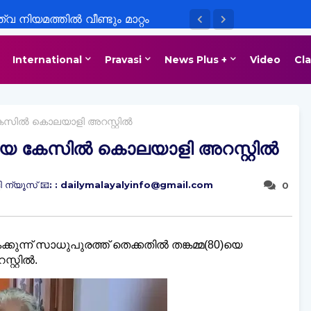
 നിയമത്തിൽ വീണ്ടും മാറ്റം
International
Pravasi
News Plus +
Video
Cla
കേസിൽ കൊലയാളി അറസ്റ്റിൽ
തിയ കേസിൽ കൊലയാളി അറസ്റ്റിൽ
 ന്യൂസ് 📧: : dailymalayalyinfo@gmail.com
0
്കുന്ന് സാധുപുരത്ത് തെക്കതിൽ തങ്കമ്മ(80)യെ
റ്റിൽ.