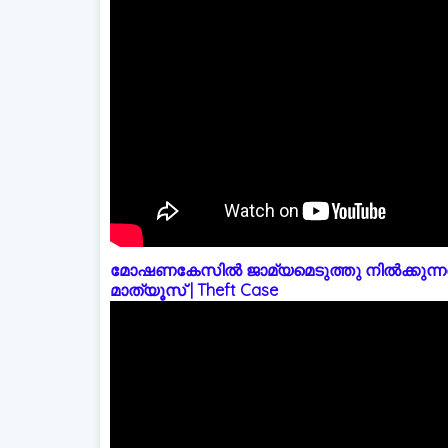
മോഷണകേസിൽ ജാമ്യമെടുത്തു നിൽക്കുന്നത
മാത്യൂസ് | Theft Case