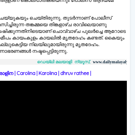
ള്ള ആളാണ് കൊലപാതകിയെന്നും പോലീസ് ആദ്യമേ
െയ്യുകയും ചെയ്തിരുന്നു. തുടർന്നാണ് പോലീസ്
ാമസിച്ചിരുന്ന തങ്കമ്മയെ തിങ്കളാഴ്ച രാവിലെയാണു
ഷിക്കുന്നതിനിടെയാണ് ചൊവ്വാഴ്ച പുലർച്ചെ ആറോടെ
ിക്കു സമീപം കായംകുളം കായലിൽ മൃതദേഹം കണ്ടത്. കൈയും
ല്ലുകെട്ടിയ നിലയിലുമായിരുന്നു മൃതദേഹം.
രണങ്ങൾ നഷ്ടപ്പെട്ടിരുന്നു.
ഡെയ്‌ലി മലയാളി ന്യൂസ്,
വാർത്തകൾ 
www.dailymalayaly.com
 | Carolina | Karolina | dhruv rathee |