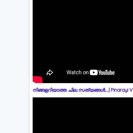
നിങ്ങളറിയാത്ത ചില സത്യങ്ങൾ....| Pinarayi Vi