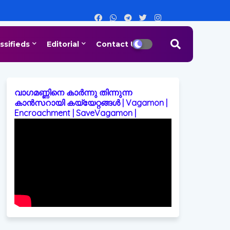
ssifieds
Editorial
Contact Us
വാഗമണ്ണിനെ കാർന്നു തിന്നുന്ന
കാൻസറായി കയ്യേറ്റങ്ങൾ | Vagamon |
Encroachment | SaveVagamon |