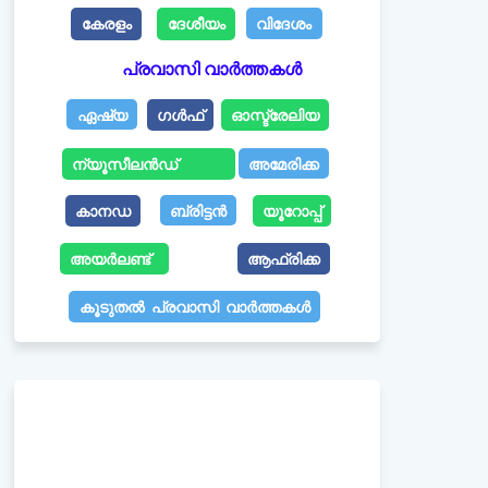
കേരളം
ദേശീയം
വിദേശം
പ്രവാസി വാർത്തകൾ
ഏഷ്യ
ഗൾഫ്
ഓസ്ട്രേലിയ
ന്യൂസീലൻഡ്
അമേരിക്ക
കാനഡ
ബ്രിട്ടൻ
യൂറോപ്പ്
അയർലണ്ട്
ആഫ്രിക്ക
കൂടുതൽ പ്രവാസി വാർത്തകൾ