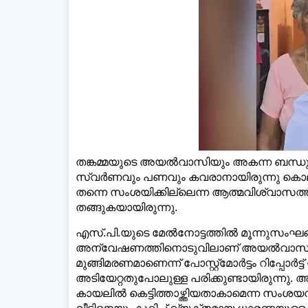
ഡെയ്‌ലി
തങ്കമ്മയുടെ അയൽവാസിയും അകന്ന ബന്ധു
സ്വർണവും പണവും കവരാനായിരുന്നു കൊലപാ
തന്നെ സംശയിക്കില്ലെന്ന ആത്മവിശ്വാസത
തങ്ങുകയായിരുന്നു.
എസ്.പി.യുടെ മേൽനോട്ടത്തിൽ മൂന്നുസംഘങ്
അന്വേഷണത്തിനൊടുവിലാണ് അയൽവാസിയായ
മുങ്ങിമരണമാണെന്ന് പോസ്റ്റ്‌മോർട്ടം റിപ്പോർട്ട
അടിയേറ്റതുപോലുള്ള പരിക്കുണ്ടായിരുന്നു
കായലിൽ കെട്ടിത്താഴ്ത്തിയതാകാമെന്ന സംശയവ