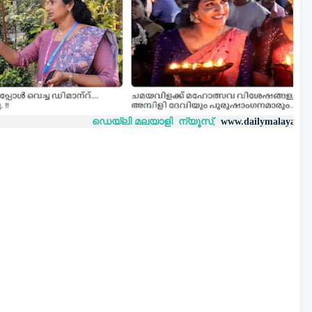
ഡെയ്‌ലി മലയാളി ന്യൂസ്,
വാർത്തകൾ
www.dailymalayaly.com