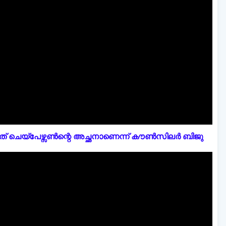
് ചെയ്പേഴ്സൺന്റെ അച്ഛനാണെന്ന് കൗൺസിലർ ബിജു