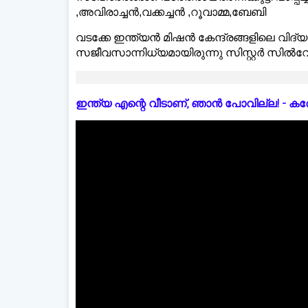
,അവിരാച്ചൻ,വക്കച്ചൻ ,റൂവാമ്മ,ബേബി
വടക്കേ ഇന്ത്യൻ മിഷൻ കേന്ദ്രങ്ങളിലെ വിദ
സജീവസാന്നിധ്യമായിരുന്നു സിസ്റ്റർ സിൽവേ
ഇന്ത്യ എന്റെ വീടാണ്, ഞാൻ പോവില്ല! - കരോളിന