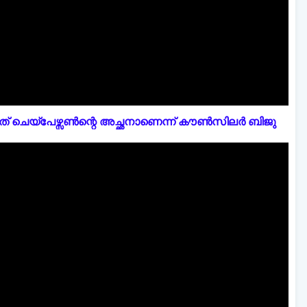
് ചെയ്പേഴ്സൺന്റെ അച്ഛനാണെന്ന് കൗൺസിലർ ബിജു