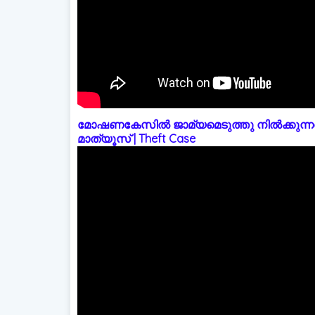
മോഷണകേസിൽ ജാമ്യമെടുത്തു നിൽക്കുന്നത
മാത്യൂസ് | Theft Case