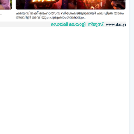
ഡെയ്‌ലി മലയാളി ന്യൂസ്,
വാർ
www.dailymalayaly.com