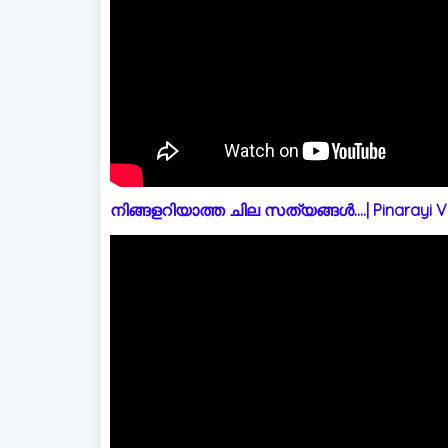
നിങ്ങളറിയാത്ത ചില സത്യങ്ങൾ....| Pinarayi Vi