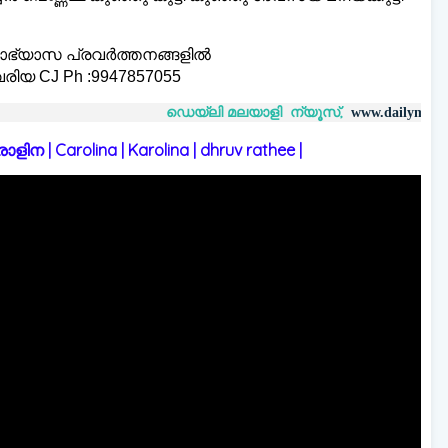
്യാഭ്യാസ പ്രവർത്തനങ്ങളിൽ
രിയ CJ Ph :9947857055
ഡെയ്‌ലി മലയാളി ന്യൂസ്,
വാർത
www.dailymalayaly.com
 | Carolina | Karolina | dhruv rathee |