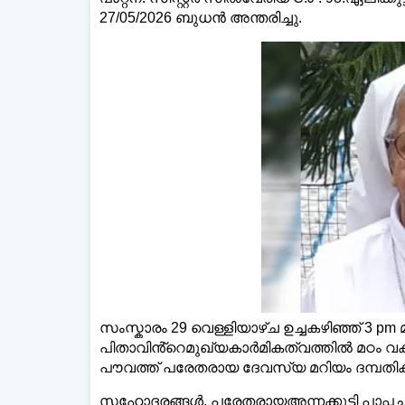
27/05/2026 ബുധൻ അന്തരിച്ചു.
ഡെയ
സംസ്കാരം 29 വെള്ളിയാഴ്ച ഉച്ചകഴിഞ്ഞ് 3 pm
പിതാവിൻ്റെമുഖ്യകാർമികത്വത്തിൽ മഠം വക
പൗവത്ത് പരേതരായ ദേവസ്യ മറിയം ദമ്പതി
സഹോദരങ്ങൾ. പരേതരായഅന്നക്കുട്ടി പാപ്പച്ചൻ 