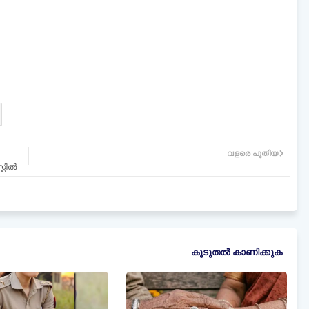
വളരെ പുതിയ
്റിൽ
കൂടുതൽ‍ കാണിക്കുക