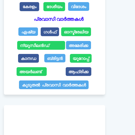
കേരളം
ദേശീയം
വിദേശം
പ്രവാസി വാർത്തകൾ
ഏഷ്യ
ഗൾഫ്
ഓസ്ട്രേലിയ
ന്യൂസീലൻഡ്
അമേരിക്ക
കാനഡ
ബ്രിട്ടൻ
യൂറോപ്പ്
അയർലണ്ട്
ആഫ്രിക്ക
കൂടുതൽ പ്രവാസി വാർത്തകൾ