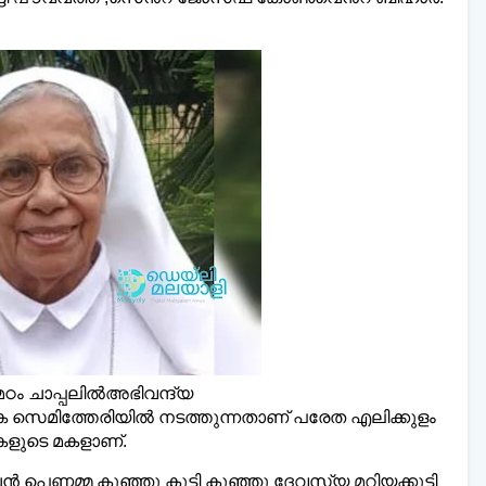
്‌ലി മലയാളി ന്യൂസ്,
വാർത്തകൾ 💬
അയയ്ക
www.dailymalayaly.com
 മഠം ചാപ്പലിൽഅഭിവന്ദ്യ
 സെമിത്തേരിയിൽ നടത്തുന്നതാണ് പരേത എലിക്കുളം
കളുടെ മകളാണ്.
പെണ്ണമ്മ കുഞ്ഞു കുട്ടി കുഞ്ഞു ദേവസ്യ മറിയക്കുട്ടി