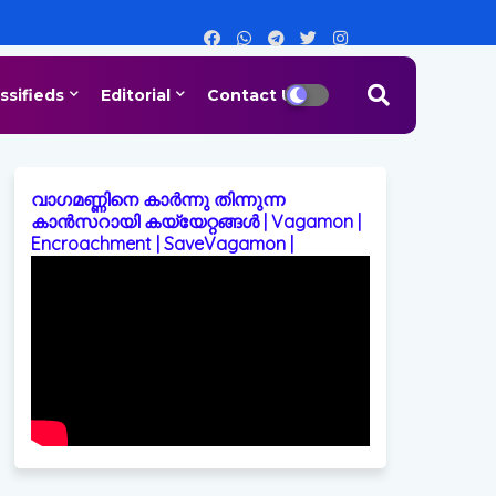
ssifieds
Editorial
Contact Us
വാഗമണ്ണിനെ കാർന്നു തിന്നുന്ന
കാൻസറായി കയ്യേറ്റങ്ങൾ | Vagamon |
Encroachment | SaveVagamon |