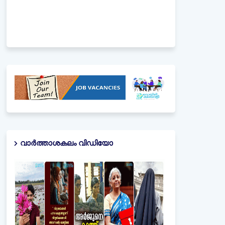
വാർത്താശകലം വിഡിയോ