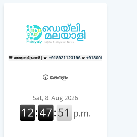
്കാൻ |
☎:
☎
പരസ്യങ്ങൾക്ക്
|
☎:
+918921123196
+918606657037
+
🕤 കേരളം