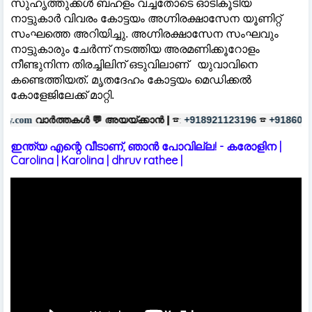
സുഹൃത്തുക്കൾ ബഹളം വച്ചതോടെ ഓടികൂടിയ
നാട്ടുകാർ വിവരം കോട്ടയം അഗ്നിരക്ഷാസേന യൂണിറ്റ്
സംഘത്തെ അറിയിച്ചു. അഗ്നിരക്ഷാസേന സംഘവും
നാട്ടുകാരും ചേർന്ന് നടത്തിയ അരമണിക്കൂറോളം
നീണ്ടുനിന്ന തിരച്ചിലിന് ഒടുവിലാണ് യുവാവിനെ
കണ്ടെത്തിയത്. മൃതദേഹം കോട്ടയം മെഡിക്കൽ
കോളേജിലേക്ക് മാറ്റി.
കൾ 💬
അയയ്ക്കാൻ |
☎:
☎
പരസ്യങ്
+918921123196
+918606657037
ഇന്ത്യ എന്റെ വീടാണ്, ഞാൻ പോവില്ല! - കരോളിന |
Carolina | Karolina | dhruv rathee |