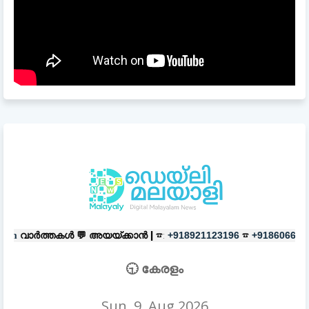
💬
അയയ്ക്കാൻ |
☎:
☎
പരസ്യങ്ങൾ
+918921123196
+918606657037
🕤 കേരളം