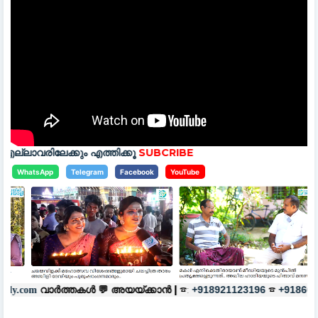
ം എത്തിക്കൂ
SUBCRIBE
WhatsApp
Telegram
Facebook
YouTube
കൾ 💬
അയയ്ക്കാൻ |
☎:
☎
പരസ്യങ
+918921123196
+918606657037