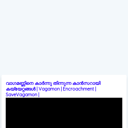
വാഗമണ്ണിനെ കാർന്നു തിന്നുന്ന കാൻസറായി
കയ്യേറ്റങ്ങൾ | Vagamon | Encroachment |
SaveVagamon |