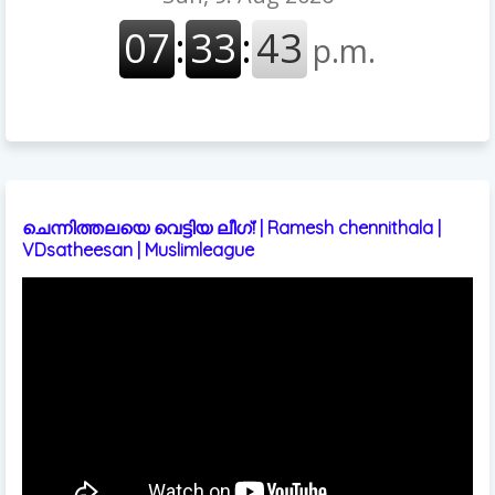
ചെന്നിത്തലയെ വെട്ടിയ ലീഗ്! | Ramesh chennithala |
VDsatheesan | Muslimleague