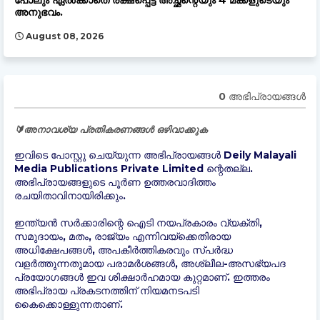
പോലും ഏൽക്കാതെ രക്ഷപ്പെട്ട അച്ഛന്റെയും 4 മക്കളുടെയും
അനുഭവം.
August 08, 2026
0 അഭിപ്രായങ്ങള്‍
🔰അനാവശ്യ പ്രതികരണങ്ങൾ ഒഴിവാക്കുക
ഇവിടെ പോസ്റ്റു ചെയ്യുന്ന അഭിപ്രായങ്ങൾ Deily Malayali
Media Publications Private Limited ന്റെതല്ല.
അഭിപ്രായങ്ങളുടെ പൂർണ ഉത്തരവാദിത്തം
രചയിതാവിനായിരിക്കും.
ഇന്ത്യന്‍ സർക്കാരിന്റെ ഐടി നയപ്രകാരം വ്യക്തി,
സമുദായം, മതം, രാജ്യം എന്നിവയ്ക്കെതിരായ
അധിക്ഷേപങ്ങൾ, അപകീർത്തികരവും സ്പർദ്ധ
വളർത്തുന്നതുമായ പരാമർശങ്ങൾ, അശ്ലീല-അസഭ്യപദ
പ്രയോഗങ്ങൾ ഇവ ശിക്ഷാർഹമായ കുറ്റമാണ്. ഇത്തരം
അഭിപ്രായ പ്രകടനത്തിന് നിയമനടപടി
കൈക്കൊള്ളുന്നതാണ്.