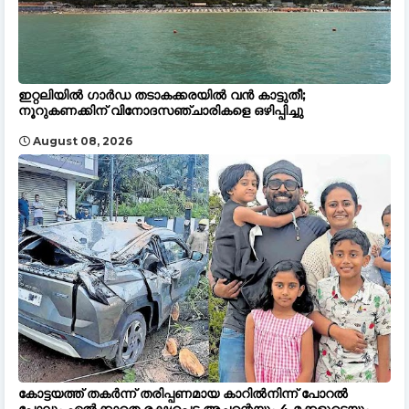
ഇറ്റലിയിൽ ഗാർഡ തടാകക്കരയിൽ വൻ കാട്ടുതീ;
നൂറുകണക്കിന് വിനോദസഞ്ചാരികളെ ഒഴിപ്പിച്ചു
August 08, 2026
കോട്ടയത്ത് തകർന്ന് തരിപ്പണമായ കാറിൽനിന്ന് പോറൽ