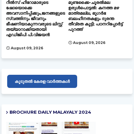
റീൽസ് ഹീറോമാരുടെ
മുണ്ടക്കൈ-ചൂരൽമല
ഷോയൊക്കെ
ഉരുൾപൊട്ടൽ: കനത്ത മഴ
അവസാനിപ്പിക്കും,ജനങ്ങളുടെ
മാത്രമല്ല, ഭൂഗർഭ
സ്വത്തിനും ജീവനും
ബലഹീനതകളും ദുരന്ത
ഭീഷണിയാകുന്നവരുടെ ലിസ്റ്റ്
തീവ്രത കൂട്ടി; പഠനറിപ്പോർട്ട്
തയ്യാറാക്കിയതായി
പുറത്ത്
എഡിജിപി പി.വിജയൻ
August 09, 2026
August 09, 2026
കൂടുതൽ കേരള വാർത്തകൾ
BROCHURE DAILY MALAYALY 2024