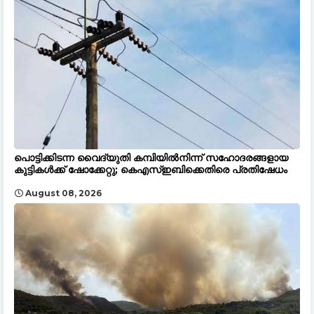
പൊട്ടിക്കിടന്ന വൈദ്യുതി കമ്പിയിൽനിന്ന് സഹോദരങ്ങളായ
കുട്ടികൾക്ക് ഷോക്കേറ്റു; കെഎസ്ഇബിക്കെതിരെ പ്രതിഷേധം
August 08, 2026