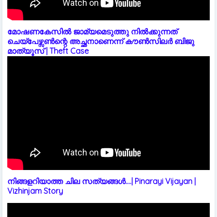
മോഷണകേസിൽ ജാമ്യമെടുത്തു നിൽക്കുന്നത്
ചെയ്പേഴ്സൺന്റെ അച്ഛനാണെന്ന് കൗൺസിലർ ബിജു
മാത്യൂസ് | Theft Case
നിങ്ങളറിയാത്ത ചില സത്യങ്ങൾ....| Pinarayi Vijayan |
Vizhinjam Story