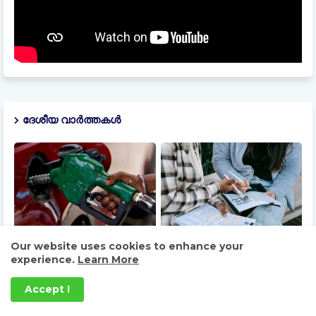
ദേശീയ വാർത്തകൾ
Our website uses cookies to enhance your
ഇ20 പെട്രോളിന്റെ
നീറ്റ് യു.ജി. പ്രവേശനം:
experience.
Learn More
ഗുണമേന്മയിൽ ആശങ്ക
എം.സി.സി. ആദ്യ റൗണ്ട്
വേണ്ടെന്ന് എണ്ണക്കമ്പനികൾ;
സീറ്റ് വിതരണപ്പട്ടിക
ചട്ടങ്ങൾ പാലിക്കുന്നുണ്ടെന്ന്
പ്രസിദ്ധീകരിച്ചു
Accept !
വ്യക്തമാക്കി സംയുക്ത
പ്രസ്താവന