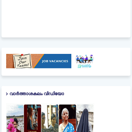
വാർത്താശകലം വിഡിയോ