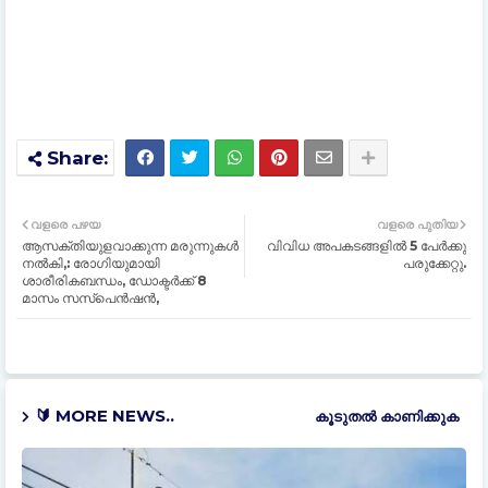
വളരെ പഴയ
വളരെ പുതിയ
ആസക്തിയുളവാക്കുന്ന മരുന്നുകള്‍
വിവിധ അപകടങ്ങളിൽ 5 പേർക്കു
നല്‍കി,: രോഗിയുമായി
പരുക്കേറ്റു.
ശാരീരികബന്ധം, ഡോക്ടര്‍ക്ക് 8
മാസം സസ്പെൻഷൻ,
🔰 MORE NEWS..
കൂടുതൽ‍ കാണിക്കുക