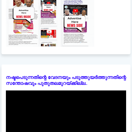
നഷ്ടപെടുന്നതിന്റെ വേദനയും പടുത്തുയർത്തുന്നതിന്റെ
സന്തോഷവും പുതുതലമുറയ്ക്കില്ല..