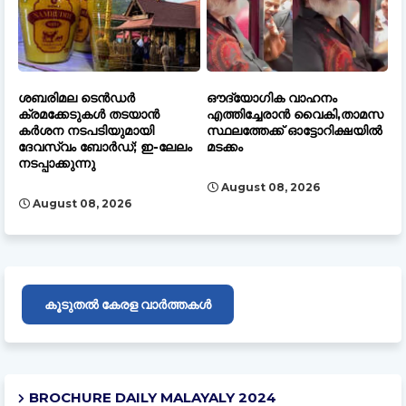
ശബരിമല ടെൻഡർ
ഔദ്യോഗിക വാഹനം
ക്രമക്കേടുകൾ തടയാൻ
എത്തിച്ചേരാൻ വൈകി,താമസ
കർശന നടപടിയുമായി
സ്ഥലത്തേക്ക് ഓട്ടോറിക്ഷയിൽ
ദേവസ്വം ബോർഡ്; ഇ-ലേലം
മടക്കം
നടപ്പാക്കുന്നു
August 08, 2026
August 08, 2026
കൂടുതൽ കേരള വാർത്തകൾ
BROCHURE DAILY MALAYALY 2024