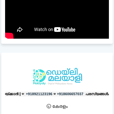
☎
പരസ്യങ്ങൾക്ക്
|
☎:
918921123196
+918606657037
+9189211231
🕤 കേരളം