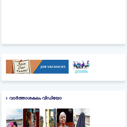
വാർത്താശകലം വിഡിയോ