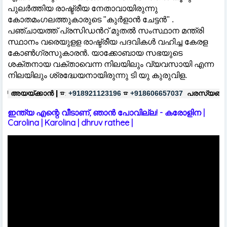
പുലര്‍ത്തിയ രാഷ്ട്രീയ നേതാവായിരുന്നു
കോതമംഗലത്തുകാരുടെ "കുര്‍ളാന്‍ ചേട്ടന്‍" .
പഞ്ചായത്ത് പ്രസിഡന്‍റ് മുതല്‍ സംസ്ഥാന മന്ത്രി
സ്ഥാനം വരെയുളള രാഷ്ട്രീയ പദവികള്‍ വഹിച്ച കേരള
കോണ്‍ഗ്രസുകാരന്‍. യാക്കോബായ സഭയുടെ
ശക്തനായ വക്താവെന്ന നിലയിലും വ്യവസായി എന്ന
നിലയിലും ശ്രദ്ധേയനായിരുന്നു ടി യു കുരുവിള.
☎:
☎
പരസ്യങ്ങൾക്ക്
|
☎:
+918921123196
+918606657037
+918921
ഇന്ത്യ എന്റെ വീടാണ്, ഞാൻ പോവില്ല! - കരോളിന |
Carolina | Karolina | dhruv rathee |