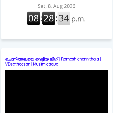
ചെന്നിത്തലയെ വെട്ടിയ ലീഗ്! | Ramesh chennithala |
VDsatheesan | Muslimleague