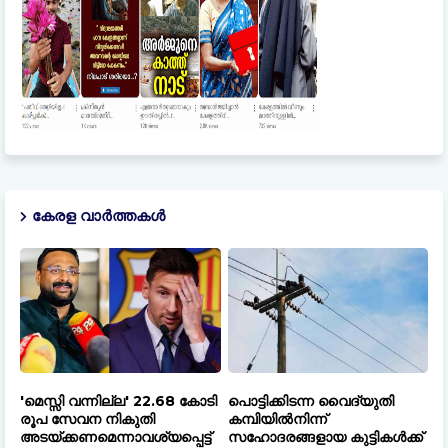
കേരള വാർത്തകൾ
'മെസ്സി വന്നില്ല' 22.68 കോടി
പൊട്ടിക്കിടന്ന വൈദ്യുതി
രൂപ സേവന നികുതി
കമ്പിയിൽനിന്ന്
അടയ്ക്കണമെന്നാവശ്യപ്പെട്ട്
സഹോദരങ്ങളായ കുട്ടികൾക്ക്