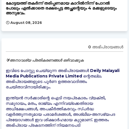
കോട്ടയത്ത് തകർന്ന് തരിപ്പണമായ കാറിൽനിന്ന് പോറൽ
പോലും ഏൽക്കാതെ രക്ഷപ്പെട്ട അച്ഛന്റെയും 4 മക്കളുടെയും
അനുഭവം.
August 08, 2026
0 അഭിപ്രായങ്ങള്‍
🔰അനാവശ്യ പ്രതികരണങ്ങൾ ഒഴിവാക്കുക
ഇവിടെ പോസ്റ്റു ചെയ്യുന്ന അഭിപ്രായങ്ങൾ Deily Malayali
Media Publications Private Limited ന്റെതല്ല.
അഭിപ്രായങ്ങളുടെ പൂർണ ഉത്തരവാദിത്തം
രചയിതാവിനായിരിക്കും.
ഇന്ത്യന്‍ സർക്കാരിന്റെ ഐടി നയപ്രകാരം വ്യക്തി,
സമുദായം, മതം, രാജ്യം എന്നിവയ്ക്കെതിരായ
അധിക്ഷേപങ്ങൾ, അപകീർത്തികരവും സ്പർദ്ധ
വളർത്തുന്നതുമായ പരാമർശങ്ങൾ, അശ്ലീല-അസഭ്യപദ
പ്രയോഗങ്ങൾ ഇവ ശിക്ഷാർഹമായ കുറ്റമാണ്. ഇത്തരം
അഭിപ്രായ പ്രകടനത്തിന് നിയമനടപടി