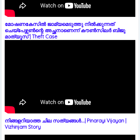
മോഷണകേസിൽ ജാമ്യമെടുത്തു നിൽക്കുന്നത്
ചെയ്പേഴ്സൺന്റെ അച്ഛനാണെന്ന് കൗൺസിലർ ബിജു
മാത്യൂസ് | Theft Case
നിങ്ങളറിയാത്ത ചില സത്യങ്ങൾ....| Pinarayi Vijayan |
Vizhinjam Story