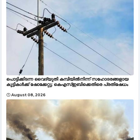
പൊട്ടിക്കിടന്ന വൈദ്യുതി കമ്പിയിൽനിന്ന് സഹോദരങ്ങളായ
കുട്ടികൾക്ക് ഷോക്കേറ്റു; കെഎസ്ഇബിക്കെതിരെ പ്രതിഷേധം
August 08, 2026