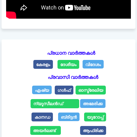
പ്രധാന വാർത്തകൾ
കേരളം
ദേശീയം
വിദേശം
പ്രവാസി വാർത്തകൾ
ഏഷ്യ
ഗൾഫ്
ഓസ്ട്രേലിയ
ന്യൂസീലൻഡ്
അമേരിക്ക
കാനഡ
ബ്രിട്ടൻ
യൂറോപ്പ്
അയർലണ്ട്
ആഫ്രിക്ക