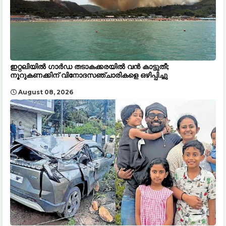
ഇറ്റലിയിൽ ഗാർഡ തടാകക്കരയിൽ വൻ കാട്ടുതീ;
നൂറുകണക്കിന് വിനോദസഞ്ചാരികളെ ഒഴിപ്പിച്ചു
August 08, 2026