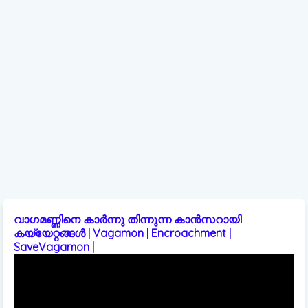
വാഗമണ്ണിനെ കാർന്നു തിന്നുന്ന കാൻസറായി
കയ്യേറ്റങ്ങൾ | Vagamon | Encroachment |
SaveVagamon |