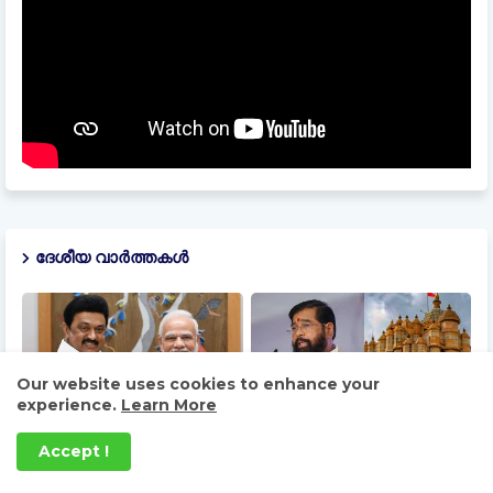
ദേശീയ വാർത്തകൾ
Our website uses cookies to enhance your
experience.
Learn More
Accept !
ഡിഎംകെ കേന്ദ്രത്തോട്
മുംബൈ സിദ്ധിവിനായക
അടുക്കുന്നു ,തമിഴ്‌നാട്ടിൽ
ക്ഷേത്രത്തിലെ കാണിക്ക