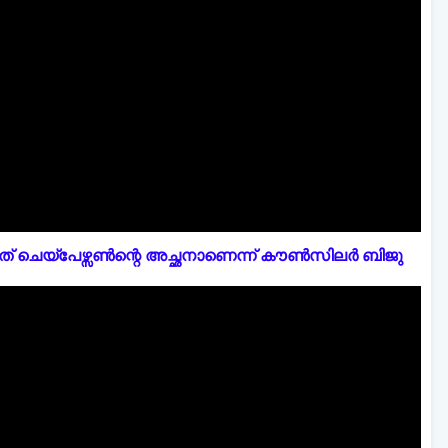
് ചെയ്പേഴ്സൺന്റെ അച്ഛനാണെന്ന് കൗൺസിലർ ബിജു