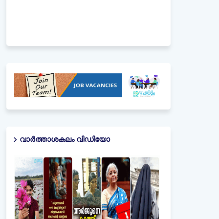
വാർത്താശകലം വിഡിയോ