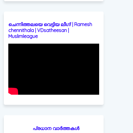
ചെന്നിത്തലയെ വെട്ടിയ ലീഗ്! | Ramesh
chennithala | VDsatheesan |
Muslimleague
പ്രധാന വാർത്തകൾ