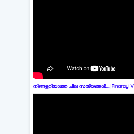
നിങ്ങളറിയാത്ത ചില സത്യങ്ങൾ....| Pinarayi Vi