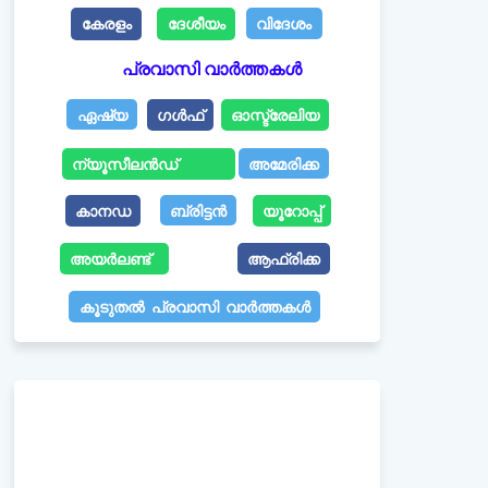
കേരളം
ദേശീയം
വിദേശം
പ്രവാസി വാർത്തകൾ
ഏഷ്യ
ഗൾഫ്
ഓസ്ട്രേലിയ
ന്യൂസീലൻഡ്
അമേരിക്ക
കാനഡ
ബ്രിട്ടൻ
യൂറോപ്പ്
അയർലണ്ട്
ആഫ്രിക്ക
കൂടുതൽ പ്രവാസി വാർത്തകൾ