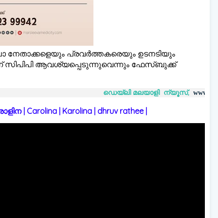
്ലാ നേതാക്കളെയും പ്രവർത്തകരെയും ഉടനടിയും
 സിപിപി ആവശ്യപ്പെടുന്നുവെന്നും ഫേസ്ബുക്ക്
ഡെയ്‌ലി മലയാളി ന്യൂസ്,
www.dailymalayaly.co
 | Carolina | Karolina | dhruv rathee |