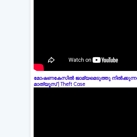
മോഷണകേസിൽ ജാമ്യമെടുത്തു നിൽക്കുന്നത
മാത്യൂസ് | Theft Case