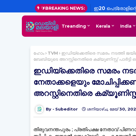
🔰BREAKING NEWS:
ഇ20 പെട്രോളിന്റ
എണ്ണക്കമ്പനികൾ; ചട
Treanding
Kerala
India
വ്യക്തമാക്കി സം
ഹോം
TVM
ഇഡിയ്‌ക്കെതിരെ സമരം നടത്തി ജയി
ബേബിയുടെ അറസ്റ്റിനെതിരെ കമ്യൂണിസ്റ്റ് പാര്‍ട്ട
ഇഡിയ്‌ക്കെതിരെ സമരം നട
നേതാക്കളെയും മോചിപ്പിക്
അറസ്റ്റിനെതിരെ കമ്യൂണിസ്റ്റ
Subeditor
ശനിയാഴ്‌ച, മേയ് 30, 20
തിരുവനന്തപുരം ; പ്രതിപക്ഷ നേതാവ് പിണറായ