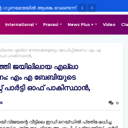
െ ഗുണമേന്മയിൽ ആശങ്ക വേണ്ടെന്ന്
്ടങ്ങൾ പാലിക്കുന്നുണ്ടെന്ന്
International
Pravasi
News Plus +
Video
Cla
യുക്ത പ്രസ്താവന
ലിലായ എല്ലാ നേതാക്കളെയും മോചിപ്പിക്കണം: എം എ
ി ഓഫ് പാകിസ്ഥാൻ,
ത്തി ജയിലിലായ എല്ലാ
കണം: എം എ ബേബിയുടെ
് പാര്‍ട്ടി ഓഫ് പാകിസ്ഥാൻ,
26
0
ി വിജയന്റെ വീട്ടിലെ ഇഡി റെയ്ഡില്‍ പ്രതിഷേധിച്ച