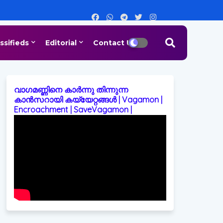
ssifieds
Editorial
Contact Us
വാഗമണ്ണിനെ കാർന്നു തിന്നുന്ന
കാൻസറായി കയ്യേറ്റങ്ങൾ | Vagamon |
Encroachment | SaveVagamon |