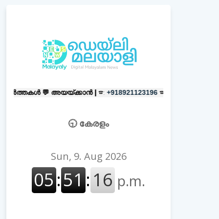
💬
അയയ്ക്കാൻ |
☎:
☎
പരസ്യങ്ങൾക
+918921123196
+918606657037
🕤 കേരളം