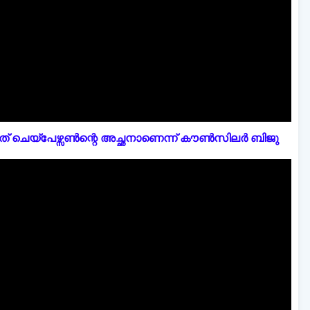
് ചെയ്പേഴ്സൺന്റെ അച്ഛനാണെന്ന് കൗൺസിലർ ബിജു