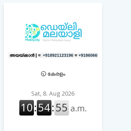
കാൻ |
☎:
☎
പരസ്യങ്ങൾക്ക്
|
☎:
+918921123196
+918606657037
+9
🕤 കേരളം