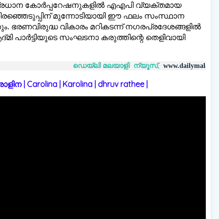
പ്രധാന കോർപ്പറേഷനുകളില്‍ എഎപി വ്യക്തമായ
 തിരഞ്ഞെടുപ്പിന് മുന്നോടിയായി ഈ ഫലം സംസ്ഥാന
ക്കും. ഭരണവിരുദ്ധ വികാരം മറികടന്ന് നഗരപ്രദേശങ്ങളില്‍
ി പാർട്ടിയുടെ സംഘടനാ കരുത്തിന്റെ തെളിവായി
ഡെയ്‌ലി മലയാളി ന്യൂസ്,
വാർത്ത
www.dailymalayaly.com
 | Carolina | Karolina | dhruv rathee |