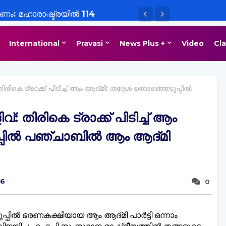
ം: മഹാരാഷ്ട്രയില്‍ 114
ള്‍ക്ക് നിരോധനം
International
Pravasi
News Plus +
Video
Cla
കെ ട്രാക്ക് പിടിച്ച് ആം ആദ്‌മി: തദ്ദേശ തെരഞ്ഞെടുപ്പില്‍
 തിരികെ ട്രാക്ക് പിടിച്ച് ആം
പില്‍ പഞ്ചാബില്‍ ആം ആദ്‌മി
26
0
പില്‍ ഭരണകക്ഷിയായ ആം ആദ്മി പാർട്ടി ഒന്നാം