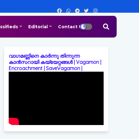
ssifieds
Editorial
Contact Us
വാഗമണ്ണിനെ കാർന്നു തിന്നുന്ന
കാൻസറായി കയ്യേറ്റങ്ങൾ | Vagamon |
Encroachment | SaveVagamon |