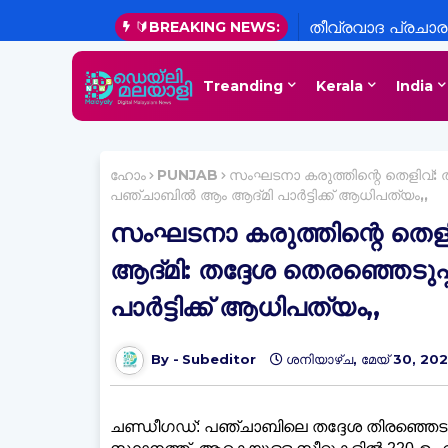
🔰BREAKING NEWS:
തീവ്രവാദ പ്രചാരണ
പ്രസിദ്ധീകരണങ്ങ
Treanding
Kerala
India
ഹോം
PUNJAB
സംഘടനാ കരുത്തിന്റെ തെളിവ്: തിരി
പഞ്ചാബില്‍ ആം ആദ്‌മി പാര്‍ട്ടിക്ക് ആധിപത്യം,,
സംഘടനാ കരുത്തിന്റെ തെളിവ്:
ആദ്‌മി: തദ്ദേശ തെരഞ്ഞെടുപ്
പാര്‍ട്ടിക്ക് ആധിപത്യം,,
Subeditor
ശനിയാഴ്‌ച, മേയ് 30, 20
ചണ്ഡീഗഡ്: പഞ്ചാബിലെ തദ്ദേശ തിരഞ്ഞെടുപ്