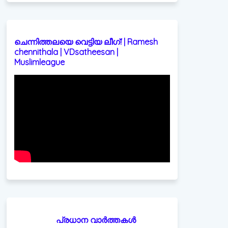
ചെന്നിത്തലയെ വെട്ടിയ ലീഗ്! | Ramesh
chennithala | VDsatheesan |
Muslimleague
പ്രധാന വാർത്തകൾ