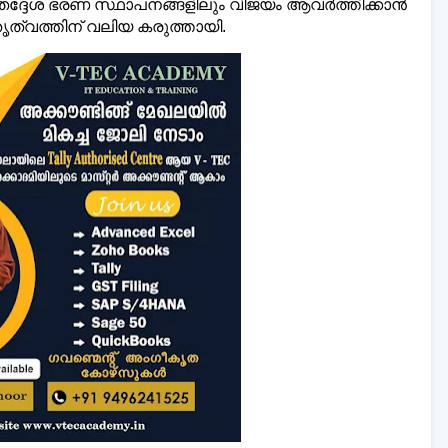
 തദ്ദേശ ഭരണ സ്ഥാപനങ്ങളിലും വിജയം ആവർത്തിക്കാൻ
േതൃത്വത്തിന് വലിയ കരുത്തായി.