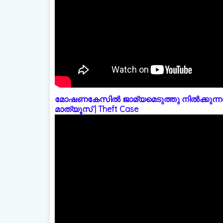
മോഷണകേസിൽ ജാമ്യമെടുത്തു നിൽക്കുന്നത
മാത്യൂസ് | Theft Case