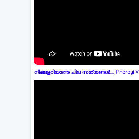
നിങ്ങളറിയാത്ത ചില സത്യങ്ങൾ....| Pinarayi Vi