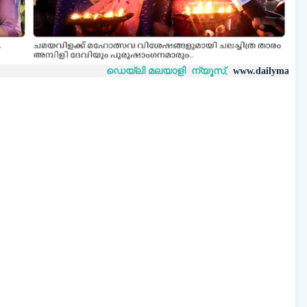
ഡെയ്‌ലി മലയാളി ന്യൂസ്,
വാർത്
www.dailymalayaly.com