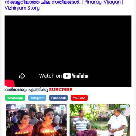
നിങ്ങളറിയാത്ത ചില സത്യങ്ങൾ....| Pinarayi Vijayan |
Vizhinjam Story
തിക്കൂ
SUBCRIBE
WhatsApp
Telegram
Facebook
YouTube