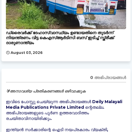
ഡ്രൈവർക്ക് ദേഹാസ്വാസ്ഥ്യം ഉണ്ടായതിനെ തുടർന്ന്
നിയന്ത്രണം വിട്ട കെഎസ്ആർടിസി ബസ് ഇടിച്ച് സ്ത്രീക്ക്
ദാരുണാന്ത്യം
August 03, 2026
0 അഭിപ്രായങ്ങള്‍
🔰അനാവശ്യ പ്രതികരണങ്ങൾ ഒഴിവാക്കുക
ഇവിടെ പോസ്റ്റു ചെയ്യുന്ന അഭിപ്രായങ്ങൾ Deily Malayali
Media Publications Private Limited ന്റെതല്ല.
അഭിപ്രായങ്ങളുടെ പൂർണ ഉത്തരവാദിത്തം
രചയിതാവിനായിരിക്കും.
ഇന്ത്യന്‍ സർക്കാരിന്റെ ഐടി നയപ്രകാരം വ്യക്തി,