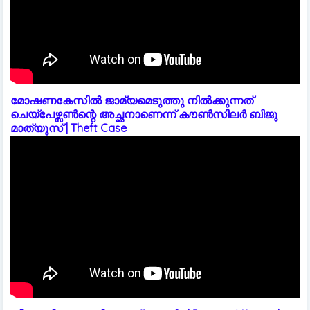
മോഷണകേസിൽ ജാമ്യമെടുത്തു നിൽക്കുന്നത്
ചെയ്പേഴ്സൺന്റെ അച്ഛനാണെന്ന് കൗൺസിലർ ബിജു
മാത്യൂസ് | Theft Case