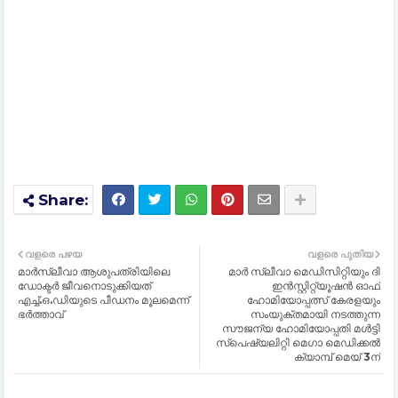
വളരെ പഴയ
വളരെ പുതിയ
മാർസ്ലീവാ ആശുപത്രിയിലെ
മാർ സ്ലീവാ മെഡിസിറ്റിയും ദി
ഡോക്ടർ ജീവനൊടുക്കിയത്
ഇൻസ്റ്റിറ്റ്യൂഷൻ ഓഫ്
എച്ച്.ഒ.ഡിയുടെ പീഡനം മൂലമെന്ന്
ഹോമിയോപ്പത്സ് കേരളയും
ഭർത്താവ്
സംയുക്തമായി നടത്തുന്ന
സൗജന്യ ഹോമിയോപ്പതി മൾട്ടി
സ്പെഷ്യലിറ്റി മെഗാ മെഡിക്കൽ
ക്യാമ്പ് മെയ് 3ന്