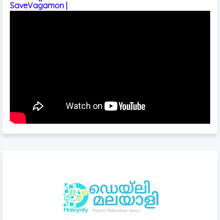
SaveVagamon |