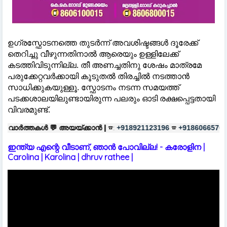
ഉഗ്രസ്ഫോടനത്തെ തുടർന്ന് അവശിഷ്ടങ്ങൾ ദൂരേക്ക്
തെറിച്ചു വീഴുന്നതിനാൽ ആരെയും ഉള്ളിലേക്ക്
കടത്തിവിടുന്നില്ല. തീ അണച്ചതിനു ശേഷം മാത്രമേ
പരുക്കേറ്റവർക്കായി കൂടുതൽ തിരച്ചിൽ നടത്താൻ
സാധിക്കുകയുള്ളൂ. സ്ഫോടനം നടന്ന സമയത്ത്
പടക്കശാലയിലുണ്ടായിരുന്ന പലരും ഓടി രക്ഷപ്പെട്ടതായി
വിവരമുണ്ട്.
അയയ്ക്കാൻ |
☎:
☎
പരസ്യങ്ങൾക്ക
+918921123196
+918606657037
ഇന്ത്യ എന്റെ വീടാണ്, ഞാൻ പോവില്ല! - കരോളിന |
Carolina | Karolina | dhruv rathee |