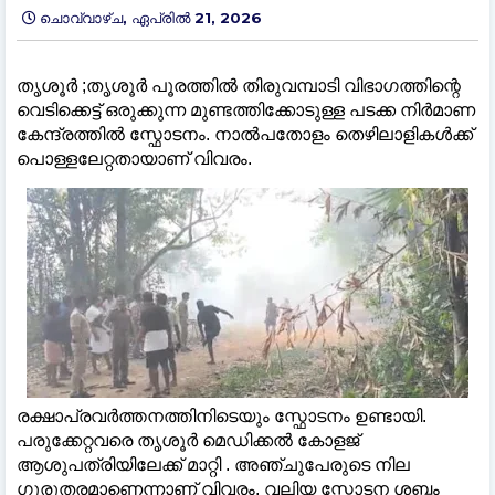
ചൊവ്വാഴ്ച, ഏപ്രിൽ 21, 2026
തൃശൂർ ;തൃശൂർ പൂരത്തിൽ തിരുവമ്പാടി വിഭാഗത്തിന്റെ
വെടിക്കെട്ട് ഒരുക്കുന്ന മുണ്ടത്തിക്കോടുള്ള പടക്ക നിർമാണ
കേന്ദ്രത്തിൽ സ്ഫോടനം. നാൽപതോളം തെഴിലാളികൾക്ക്
പൊള്ളലേറ്റതായാണ് വിവരം.
രക്ഷാപ്രവർത്തനത്തിനിടെയും സ്ഫോടനം ഉണ്ടായി.
പരുക്കേറ്റവരെ തൃശൂർ മെഡിക്കൽ കോളജ്
ആശുപത്രിയിലേക്ക് മാറ്റി . അഞ്ചുപേരുടെ നില
ഗുരുതരമാണെന്നാണ് വിവരം. വലിയ സ്ഫോടന ശബ്ദം