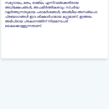
സമുദായം, മതം, രാജ്യം എന്നിവയ്ക്കെതിരായ
അധിക്ഷേപങ്ങൾ, അപകീർത്തികരവും സ്പർദ്ധ
വളർത്തുന്നതുമായ പരാമർശങ്ങൾ, അശ്ലീല-അസഭ്യപദ
പ്രയോഗങ്ങൾ ഇവ ശിക്ഷാർഹമായ കുറ്റമാണ്. ഇത്തരം
അഭിപ്രായ പ്രകടനത്തിന് നിയമനടപടി
കൈക്കൊള്ളുന്നതാണ്.