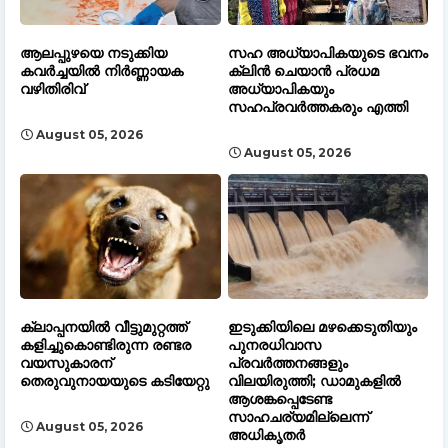
ആലപ്പുഴയെ നടുക്കിയ
സഹ അധ്യാപികയുടെ ഭവനം
കവർച്ചയിൽ നിർണ്ണായക
ക്ലിൻ ചെയാൻ പ്രധമ
വഴിതിരിവ്
അധ്യാപികയും
സഹപ്രവർത്തകരും എത്തി
August 05, 2026
August 05, 2026
ക്ലാപ്പനയിൽ വീട്ടുമുറ്റത്ത്
ഇടുക്കിയിലെ മഴക്കെടുതിയും
കളിച്ചുകൊണ്ടിരുന്ന രണ്ടര
പുനരധിവാസ
വയസുകാരന്
പ്രവർത്തനങ്ങളും
തെരുവുനായയുടെ കടിയേറ്റു
വിലയിരുത്തി; ഡാമുകളിൽ
ആശങ്കപ്പെടേണ്ട
സാഹചര്യമില്ലെന്ന്
August 05, 2026
അധികൃതർ