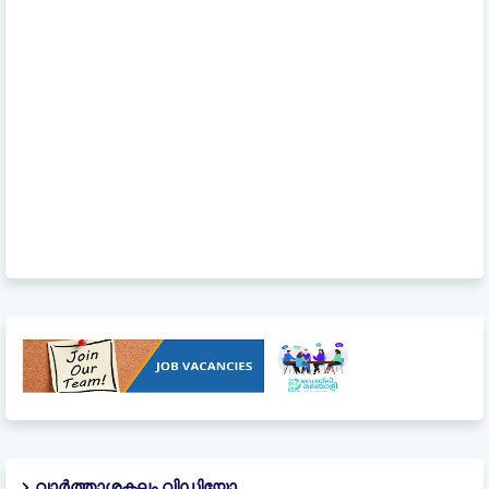
വാർത്താശകലം വിഡിയോ