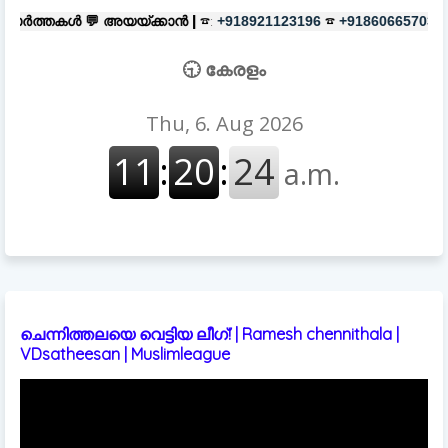
യ്ക്കാൻ |
☎:
☎
പരസ്യങ്ങൾക്ക്
|
+918921123196
+918606657037
🕤 കേരളം
ചെന്നിത്തലയെ വെട്ടിയ ലീഗ്! | Ramesh chennithala |
VDsatheesan | Muslimleague