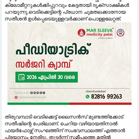
കിലോമീറ്ററുകൾക്കിപ്പുറവും കേട്ടതായി ദൃക്സാക്ഷികൾ
പറയുന്നു.വെടിക്കെട്ടിന്റെ പ്രധാന ചുമതലക്കാരനായ
സതീശൻ ഉൾപ്പെടെയുള്ളവർക്കാണ് പൊള്ളലേറ്റത്.
തിരുവമ്പാടി വെടിക്കെട്ട് ലൈസൻസ് മുണ്ടത്തിക്കോട്
സതീഷിന്റെ പേരിലാണ്. ചെറിയ വഴിയായതിനാൽ
ഫയർഫോഴ്സ് സംഘത്തിന് സംഭവസ്ഥലത്ത് എത്താൻ
പ്രയാസം നേരിട്ടു. തുടർന്ന് സമീപത്തെ മതിൽ