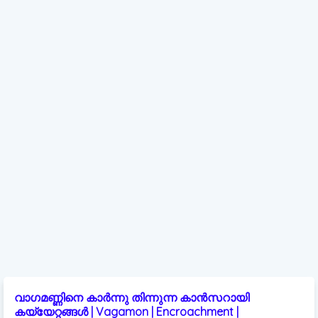
വാഗമണ്ണിനെ കാർന്നു തിന്നുന്ന കാൻസറായി
കയ്യേറ്റങ്ങൾ | Vagamon | Encroachment |