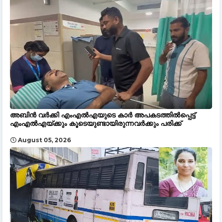
അബിൻ വർക്കി എംഎൽഎയുടെ കാർ അപകടത്തിൽപ്പെട്ട്
എംഎൽഎയ്ക്കും കൂടെയുണ്ടായിരുന്നവർക്കും പരിക്ക്
August 05, 2026