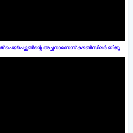
് ചെയ്പേഴ്സൺന്റെ അച്ഛനാണെന്ന് കൗൺസിലർ ബിജു