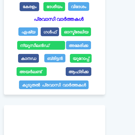
കേരളം
ദേശീയം
വിദേശം
പ്രവാസി വാർത്തകൾ
ഏഷ്യ
ഗൾഫ്
ഓസ്ട്രേലിയ
ന്യൂസീലൻഡ്
അമേരിക്ക
കാനഡ
ബ്രിട്ടൻ
യൂറോപ്പ്
അയർലണ്ട്
ആഫ്രിക്ക
കൂടുതൽ പ്രവാസി വാർത്തകൾ