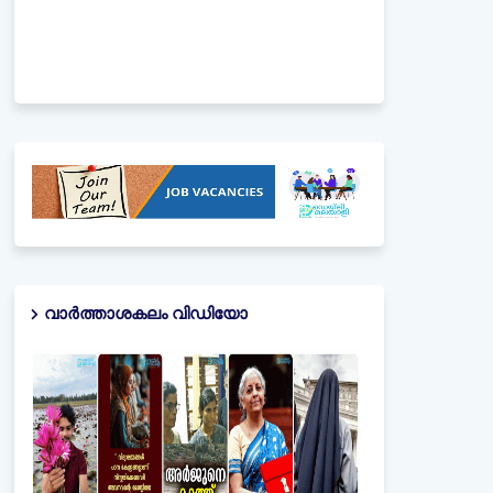
വാർത്താശകലം വിഡിയോ