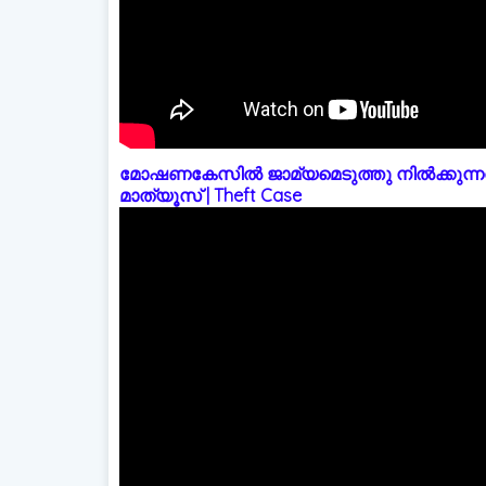
മോഷണകേസിൽ ജാമ്യമെടുത്തു നിൽക്കുന്നത
മാത്യൂസ് | Theft Case