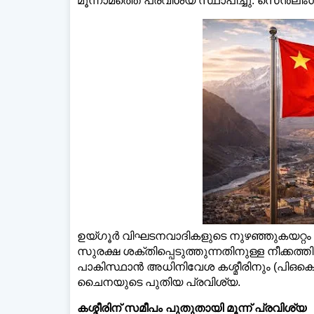
മൂന്നാമത്തെ പ്രവിശ്യ സ്ഥാപിച്ചു. സെൻലിം
ഉയ്ഗൂർ വിഘടനവാദികളുടെ നുഴഞ്ഞുകയറ്റം 
സുരക്ഷ ശക്തിപ്പെടുത്തുന്നതിനുള്ള നീക്കത്തിന
പാകിസ്ഥാൻ അധിനിവേശ കശ്മീരിനും (പി‌ഒക
ചൈനയുടെ പുതിയ പ്രവിശ്യ.
കശ്മീരിന് സമീപം പുതുതായി മൂന്ന് പ്രവിശ്യ