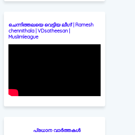
ചെന്നിത്തലയെ വെട്ടിയ ലീഗ്! | Ramesh
chennithala | VDsatheesan |
Muslimleague
പ്രധാന വാർത്തകൾ