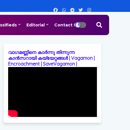
ssifieds
Editorial
Contact Us
വാഗമണ്ണിനെ കാർന്നു തിന്നുന്ന
കാൻസറായി കയ്യേറ്റങ്ങൾ | Vagamon |
Encroachment | SaveVagamon |