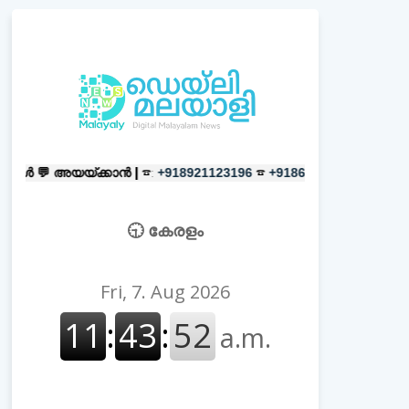
ക്കാൻ |
☎:
☎
പരസ്യങ്ങൾക്ക്
|
☎:
+918921123196
+918606657037
🕤 കേരളം