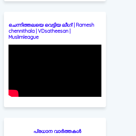
ചെന്നിത്തലയെ വെട്ടിയ ലീഗ്! | Ramesh
chennithala | VDsatheesan |
Muslimleague
പ്രധാന വാർത്തകൾ