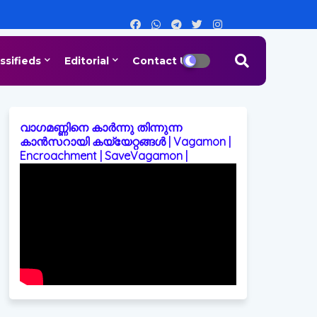
ssifieds
Editorial
Contact Us
വാഗമണ്ണിനെ കാർന്നു തിന്നുന്ന
കാൻസറായി കയ്യേറ്റങ്ങൾ | Vagamon |
Encroachment | SaveVagamon |