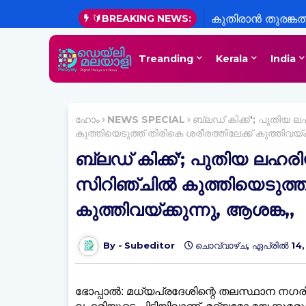
🔰BREAKING NEWS:
കുതിരാൻ തുരങ്കത്ത
പരിശോധന ശക്തമ
Treanding
Kerala
India
ഹോം
NEWS SPECIAL
ബ്ലഡ് കിക്ക്'; പുതിയ ല
കുത്തിയെടുത്ത് തിരികെ ശരീരത്തിലേക്ക് കുത്തിവയ്ക്
ബ്ലഡ് കിക്ക്'; പുതിയ ലഹരി
സിറിഞ്ചില്‍ കുത്തിയെടുത്ത്
കുത്തിവയ്ക്കുന്നു, ആശങ്ക,,
Subeditor
ചൊവ്വാഴ്ച, ഏപ്രിൽ 14
ഭോപ്പാല്‍: മധ്യപ്രദേശിന്റെ തലസ്ഥാന നഗരിയ