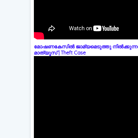
മോഷണകേസിൽ ജാമ്യമെടുത്തു നിൽക്കുന്നത
മാത്യൂസ് | Theft Case