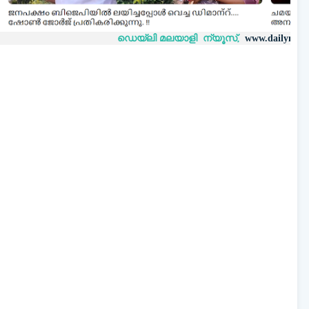
ഡെയ്‌ലി മലയാളി ന്യൂസ്,
വാർത
www.dailymalayaly.com