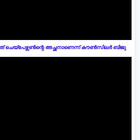
് ചെയ്പേഴ്സൺന്റെ അച്ഛനാണെന്ന് കൗൺസിലർ ബിജു