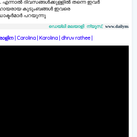
. എന്നാല്‍ ദിവസങ്ങള്‍ക്കുള്ളില്‍ തന്നെ ഇവര്‍
്സഹായരായ കുടുംബങ്ങള്‍ ഇവരെ
ടര്‍മാര്‍ പറയുന്നു
ഡെയ്‌ലി മലയാളി ന്യൂസ്,
വാർത്
www.dailymalayaly.com
 | Carolina | Karolina | dhruv rathee |