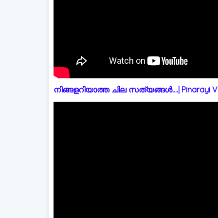
നിങ്ങളറിയാത്ത ചില സത്യങ്ങൾ....| Pinarayi Vi