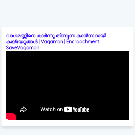
വാഗമണ്ണിനെ കാർന്നു തിന്നുന്ന കാൻസറായി
കയ്യേറ്റങ്ങൾ | Vagamon | Encroachment |
SaveVagamon |