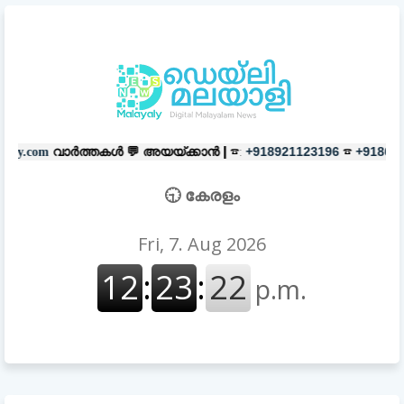
്തകൾ 💬
അയയ്ക്കാൻ |
☎:
☎
പരസ്
+918921123196
+918606657037
🕤 കേരളം