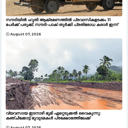
സൗദിയിൽ ഹൂതി ആക്രമണത്തിൽ പ്രവാസികളടക്കം 11
പേർക്ക് പരുക്ക്; സൗദി-പാക്-തുർക്കി പ്രതിരോധ കരാർ ഇന്ന്
August 07, 2026
വ്യവസായ ഇടനാഴി ഭൂമി ഏറ്റെടുക്കൽ വൈകുന്നു:
കഞ്ചിക്കോട്ട് ഭൂവുടമകൾ പ്രക്ഷോഭത്തിലേക്ക്
August 07, 2026