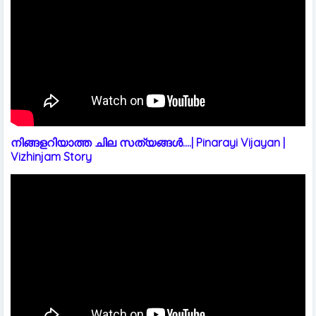
നിങ്ങളറിയാത്ത ചില സത്യങ്ങൾ....| Pinarayi Vijayan |
Vizhinjam Story