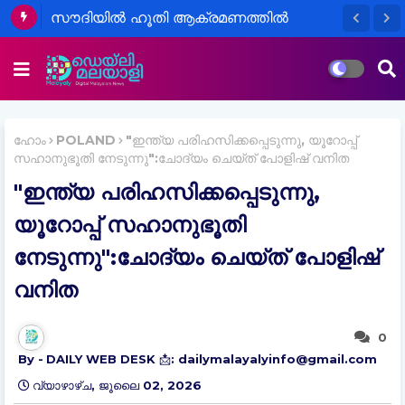
സൗദിയിൽ ഹൂതി ആക്രമണത്തിൽ
പ്രവാസികളടക്കം 11 പേർക്ക് പരുക്ക്;
സൗദി-പാക്-തുർക്കി പ്രതിരോധ കരാർ
ഇന്ന്
ഹോം
POLAND
"ഇന്ത്യ പരിഹസിക്കപ്പെടുന്നു, യൂറോപ്പ്
സഹാനുഭൂതി നേടുന്നു":ചോദ്യം ചെയ്ത് പോളിഷ് വനിത
"ഇന്ത്യ പരിഹസിക്കപ്പെടുന്നു,
യൂറോപ്പ് സഹാനുഭൂതി
നേടുന്നു":ചോദ്യം ചെയ്ത് പോളിഷ്
വനിത
0
DAILY WEB DESK 📩: dailymalayalyinfo@gmail.com
വ്യാഴാഴ്‌ച, ജൂലൈ 02, 2026