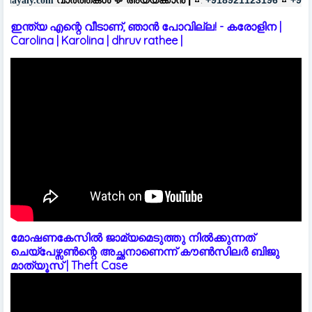
ഇന്ത്യ എന്റെ വീടാണ്, ഞാൻ പോവില്ല! - കരോളിന |
Carolina | Karolina | dhruv rathee |
മോഷണകേസിൽ ജാമ്യമെടുത്തു നിൽക്കുന്നത്
ചെയ്പേഴ്സൺന്റെ അച്ഛനാണെന്ന് കൗൺസിലർ ബിജു
മാത്യൂസ് | Theft Case