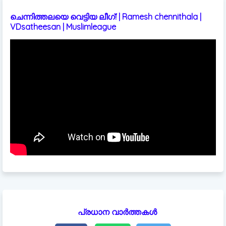
ചെന്നിത്തലയെ വെട്ടിയ ലീഗ്! | Ramesh chennithala |
VDsatheesan | Muslimleague
പ്രധാന വാർത്തകൾ