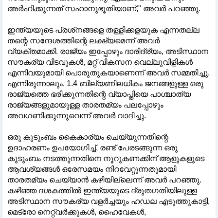
അർഹിക്കുന്നത് സഹാനുഭൂതിയാണ്," അവർ പറഞ്ഞു.
ഇന്ത്യയുടെ പ്രശ്‌നങ്ങളെ തള്ളിക്കളയുക എന്നതല്ല
തന്റെ സന്ദേശത്തിന്റെ ലക്ഷ്യമെന്ന് അവർ
വ്യക്തമാക്കി. രാജ്യം ഇപ്പോഴും ദാരിദ്ര്യം, അടിസ്ഥാന
സൗകര്യ വിടവുകൾ, മറ്റ് വികസന വെല്ലുവിളികൾ
എന്നിവയുമായി പൊരുതുകയാണെന്ന് അവർ സമ്മതിച്ചു.
എന്നിരുന്നാലും, 1.4 ബില്യണിലധികം ജനങ്ങളുള്ള ഒരു
രാജ്യത്തെ ഭരിക്കുന്നതിന്റെ വ്യാപ്തിയെ പാശ്ചാത്യ
രാജ്യങ്ങളുമായുള്ള താരതമ്യം പലപ്പോഴും
അവഗണിക്കുന്നുവെന്ന് അവർ വാദിച്ചു.
ഒരു കുടുംബം കൈകാര്യം ചെയ്യുന്നതിന്റെ
ഉദാഹരണം ഉപയോഗിച്ച്, രണ്ട് പേരടങ്ങുന്ന ഒരു
കുടുംബം നടത്തുന്നതിനെ നൂറുകണക്കിന് ആളുകളുടെ
ആവശ്യങ്ങൾ ഒരേസമയം നിറവേറ്റുന്നതുമായി
താരതമ്യം ചെയ്യാൻ കഴിയില്ലെന്ന് അവർ പറഞ്ഞു.
കഴിഞ്ഞ ദശകത്തിൽ ഇന്ത്യയുടെ ദ്രുതഗതിയിലുള്ള
അടിസ്ഥാന സൗകര്യ വളർച്ചയും ഹഡല എടുത്തുകാട്ടി,
മെട്രോ നെറ്റ്‌വർക്കുകൾ, ഹൈവേകൾ,