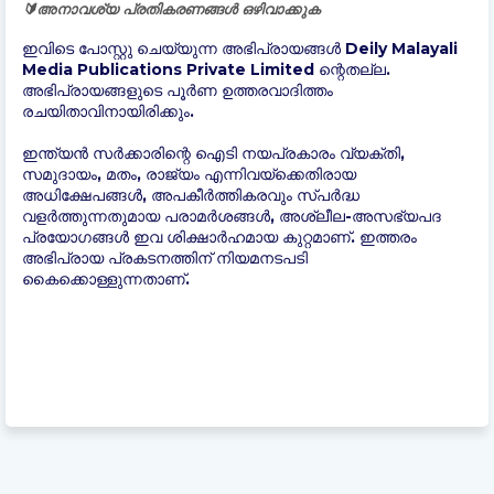
🔰അനാവശ്യ പ്രതികരണങ്ങൾ ഒഴിവാക്കുക
ഇവിടെ പോസ്റ്റു ചെയ്യുന്ന അഭിപ്രായങ്ങൾ Deily Malayali
Media Publications Private Limited ന്റെതല്ല.
അഭിപ്രായങ്ങളുടെ പൂർണ ഉത്തരവാദിത്തം
രചയിതാവിനായിരിക്കും.
ഇന്ത്യന്‍ സർക്കാരിന്റെ ഐടി നയപ്രകാരം വ്യക്തി,
സമുദായം, മതം, രാജ്യം എന്നിവയ്ക്കെതിരായ
അധിക്ഷേപങ്ങൾ, അപകീർത്തികരവും സ്പർദ്ധ
വളർത്തുന്നതുമായ പരാമർശങ്ങൾ, അശ്ലീല-അസഭ്യപദ
പ്രയോഗങ്ങൾ ഇവ ശിക്ഷാർഹമായ കുറ്റമാണ്. ഇത്തരം
അഭിപ്രായ പ്രകടനത്തിന് നിയമനടപടി
കൈക്കൊള്ളുന്നതാണ്.