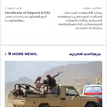
വളരെ പഴയ
വളരെ പുതിയ
Certificate of Deposit (COD)
പിണറായി സര്‍ക്കാര്‍ 6 വര്‍ഷം
പഴയ വാഹനം പൊളിക്കൽ ഇനി
തടഞ്ഞുവെച്ച അനുമതി സതീശൻ
പൊളിയല്ലേ...
സര്‍ക്കാര്‍ നല്‍കി, കശുവണ്ടി
അഴിമതിക്കേസില്‍ ചന്ദ്രശേഖരൻ
വിചാരണ നേരിടണം
🔰 MORE NEWS..
കൂടുതൽ‍ കാണിക്കുക