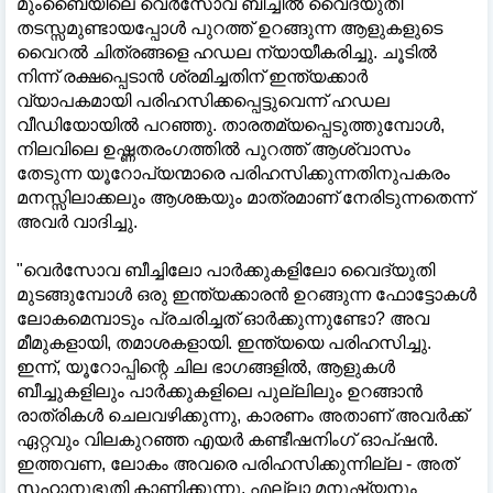
മുംബൈയിലെ വെർസോവ ബീച്ചിൽ വൈദ്യുതി
തടസ്സമുണ്ടായപ്പോൾ പുറത്ത് ഉറങ്ങുന്ന ആളുകളുടെ
വൈറൽ ചിത്രങ്ങളെ ഹഡല ന്യായീകരിച്ചു. ചൂടിൽ
നിന്ന് രക്ഷപ്പെടാൻ ശ്രമിച്ചതിന് ഇന്ത്യക്കാർ
വ്യാപകമായി പരിഹസിക്കപ്പെട്ടുവെന്ന് ഹഡല
വീഡിയോയിൽ പറഞ്ഞു. താരതമ്യപ്പെടുത്തുമ്പോൾ,
നിലവിലെ ഉഷ്ണതരംഗത്തിൽ പുറത്ത് ആശ്വാസം
തേടുന്ന യൂറോപ്യന്മാരെ പരിഹസിക്കുന്നതിനുപകരം
മനസ്സിലാക്കലും ആശങ്കയും മാത്രമാണ് നേരിടുന്നതെന്ന്
അവർ വാദിച്ചു.
"വെർസോവ ബീച്ചിലോ പാർക്കുകളിലോ വൈദ്യുതി
മുടങ്ങുമ്പോൾ ഒരു ഇന്ത്യക്കാരൻ ഉറങ്ങുന്ന ഫോട്ടോകൾ
ലോകമെമ്പാടും പ്രചരിച്ചത് ഓർക്കുന്നുണ്ടോ? അവ
മീമുകളായി, തമാശകളായി. ഇന്ത്യയെ പരിഹസിച്ചു.
ഇന്ന്, യൂറോപ്പിന്റെ ചില ഭാഗങ്ങളിൽ, ആളുകൾ
ബീച്ചുകളിലും പാർക്കുകളിലെ പുല്ലിലും ഉറങ്ങാൻ
രാത്രികൾ ചെലവഴിക്കുന്നു, കാരണം അതാണ് അവർക്ക്
ഏറ്റവും വിലകുറഞ്ഞ എയർ കണ്ടീഷനിംഗ് ഓപ്ഷൻ.
ഇത്തവണ, ലോകം അവരെ പരിഹസിക്കുന്നില്ല - അത്
സഹാനുഭൂതി കാണിക്കുന്നു. എല്ലാ മനുഷ്യനും