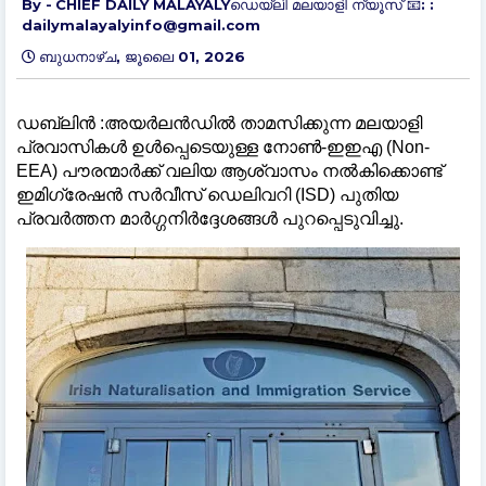
CHIEF DAILY MALAYALYഡെയ്‌ലി മലയാളി ന്യൂസ് 📧: :
dailymalayalyinfo@gmail.com
ബുധനാഴ്‌ച, ജൂലൈ 01, 2026
ഡബ്ലിൻ :അയർലൻഡിൽ താമസിക്കുന്ന മലയാളി
പ്രവാസികൾ ഉൾപ്പെടെയുള്ള നോൺ-ഇഇഎ (Non-
EEA) പൗരന്മാർക്ക് വലിയ ആശ്വാസം നൽകിക്കൊണ്ട്
ഇമിഗ്രേഷൻ സർവീസ് ഡെലിവറി (ISD) പുതിയ
പ്രവർത്തന മാർഗ്ഗനിർദ്ദേശങ്ങൾ പുറപ്പെടുവിച്ചു.