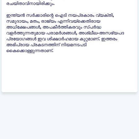
രചയിതാവിനായിരിക്കും.
ഇന്ത്യന്‍ സർക്കാരിന്റെ ഐടി നയപ്രകാരം വ്യക്തി,
സമുദായം, മതം, രാജ്യം എന്നിവയ്ക്കെതിരായ
അധിക്ഷേപങ്ങൾ, അപകീർത്തികരവും സ്പർദ്ധ
വളർത്തുന്നതുമായ പരാമർശങ്ങൾ, അശ്ലീല-അസഭ്യപദ
പ്രയോഗങ്ങൾ ഇവ ശിക്ഷാർഹമായ കുറ്റമാണ്. ഇത്തരം
അഭിപ്രായ പ്രകടനത്തിന് നിയമനടപടി
കൈക്കൊള്ളുന്നതാണ്.