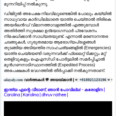
മുന്നറിയിപ്പ് നൽകുന്നു.
ഡിജിറ്റൽ അപേക്ഷ നിലവിലുണ്ടെങ്കിൽ പോലും കയ്യിൽ
സാധുവായ കാർഡില്ലാതെ യാത്ര ചെയ്താൽ തിരികെ
അയർലൻഡ് വിമാനത്താവളത്തിൽ എത്തുമ്പോൾ
അതിർത്തി സുരക്ഷാ ഉദ്യോഗസ്ഥർ പ്രവേശനം
നിഷേധിക്കാൻ സാധ്യതയുണ്ട്. എന്നാൽ മരണാനന്തര
ചടങ്ങുകൾ, ഗുരുതരമായ ആരോഗ്യപ്രശ്നങ്ങൾ
തുടങ്ങിയ അടിയന്തിര സാഹചര്യങ്ങളിൽ (Emergencies)
യാത്ര ചെയ്യേണ്ടി വരുന്നവർക്ക് ഫ്ലൈറ്റ് ടിക്കറ്റും മറ്റ്
തെളിവുകളും ഐഎസ്ഡി പോർട്ടലിൽ സമർപ്പിച്ചാൽ
മുൻഗണനാടിസ്ഥാനത്തിൽ (Expedited Process)
അപേക്ഷകൾ വേഗത്തിൽ തീർപ്പാക്കി നൽകുന്നതാണ്.
ർത്തകൾ 💬
അയയ്ക്കാൻ |
☎:
☎
പര
+918921123196
+918606657037
ഇന്ത്യ എന്റെ വീടാണ്, ഞാൻ പോവില്ല! - കരോളിന |
Carolina | Karolina | dhruv rathee |