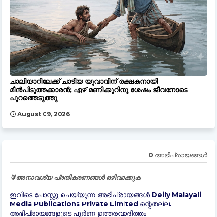
ചാലിയാറിലേക്ക് ചാടിയ യുവാവിന് രക്ഷകനായി
മീൻപിടുത്തക്കാരൻ; ഏഴ് മണിക്കൂറിനു ശേഷം ജീവനോടെ
പുറത്തെടുത്തു
August 09, 2026
0 അഭിപ്രായങ്ങള്‍
🔰അനാവശ്യ പ്രതികരണങ്ങൾ ഒഴിവാക്കുക
ഇവിടെ പോസ്റ്റു ചെയ്യുന്ന അഭിപ്രായങ്ങൾ Deily Malayali
Media Publications Private Limited ന്റെതല്ല.
അഭിപ്രായങ്ങളുടെ പൂർണ ഉത്തരവാദിത്തം