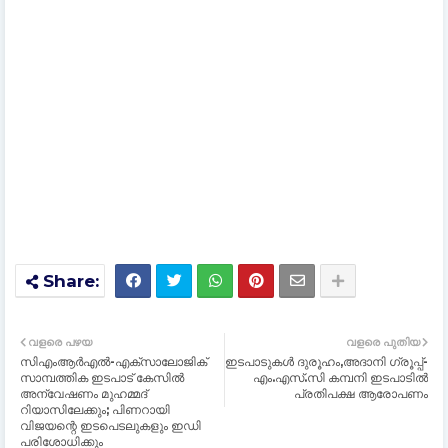
വളരെ പഴയ
വളരെ പുതിയ
സിഎംആർഎൽ-എക്സാലോജിക്
ഇടപാടുകൾ ദുരൂഹം,അദാനി ഗ്രൂപ്പ്-
സാമ്പത്തിക ഇടപാട് കേസിൽ
എം.എസ്.സി കമ്പനി ഇടപാടിൽ
അന്വേഷണം മുഹമ്മദ്
പ്രതിപക്ഷ ആരോപണം
റിയാസിലേക്കും; പിണറായി
വിജയന്റെ ഇടപെടലുകളും ഇഡി
പരിശോധിക്കും