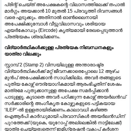
പ്രിന്റ് ചെയ്ത് അപേക്ഷകന്റെ വിലാസത്തിലേക്ക് തപാൽ
മാർഗ്ഗം അയക്കാൻ 10 മുതൽ 15 പ്രവൃത്തി ദിവസങ്ങൾ
വരെ എടുക്കും. അതിനാൽ ഓൺലൈനായി
അപേക്ഷിക്കുമ്പോൾ വീട്ടുവിലാസവും ശരിയായ
എയർകോഡും (Eircode) കൃത്യമായി രേഖപ്പെടുത്താൻ
പ്രത്യേകം ശ്രദ്ധിക്കണം.
വിദ്യാർത്ഥികൾക്കുള്ള പ്രത്യേക നിബന്ധനകളും
യാത്രാ വിലക്കും
സ്റ്റാമ്പ് 2 (Stamp 2) വിസയിലുള്ള അന്താരാഷ്ട്ര
വിദ്യാർത്ഥികൾക്ക് മറ്റ് ജീവനക്കാരെപ്പോലെ 12 ആഴ്ച
മുൻപ് അപേക്ഷിക്കാൻ സാധിക്കില്ല. അവർ തങ്ങളുടെ
പുതിയ കോഴ്സ് ഔദ്യോഗികമായി ആരംഭിച്ചതിന് ശേഷം
മാത്രമേ പുതുക്കാനുള്ള അപേക്ഷ സമർപ്പിക്കാൻ
പാടുള്ളൂ. കൂടാതെ അവർ പഠിക്കുന്ന കോഴ്സ് അയർലൻഡ്
സർക്കാരിന്റെ അംഗീകൃത കോഴ്സുകളുടെ പട്ടികയായ
‘ILEP’-ൽ ഉള്ളതായിരിക്കണം.കാലാവധി കഴിഞ്ഞ
ഐആർപി കാർഡുമായി പ്രവാസികൾ അയർലൻഡിന്
പുറത്തേക്ക് (യുകെ, യൂറോപ്പ് അല്ലെങ്കിൽ നാട്ടിലേക്ക്)
യാത്ര ചെയ്യരുതെന്ന് ഇമിഗ്രേഷൻ വകുപ്പ് കർശന