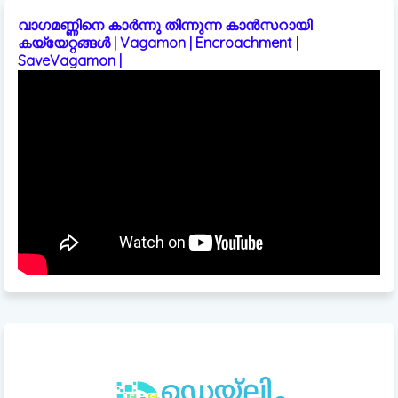
വാഗമണ്ണിനെ കാർന്നു തിന്നുന്ന കാൻസറായി
കയ്യേറ്റങ്ങൾ | Vagamon | Encroachment |
SaveVagamon |