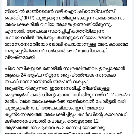
നിലവിൽ ഓൺലൈൻ വഴി ഐറിഷ് റെസിഡൻസ്
പെർമിറ്റ് (IRP) പുതുക്കുന്നതിലുണ്ടാകുന്ന കാലതാമസം
അപേക്ഷകരിൽ വലിയ ആശങ്ക ഉണ്ടാക്കിയിരുന്നു.
എന്നാൽ, അപേക്ഷ സമർപ്പിച്ച് കാത്തിരിക്കുന്ന
കാലയളവിൽ ആർക്കും തങ്ങളുടെ നിയമപരമായ
താമസാനുമതിയോ ജോലി ചെയ്യാനുള്ള അവകാശമോ
നഷ്ടപ്പെടില്ലെന്ന് സർക്കാർ ഔദ്യോഗികമായി
വ്യക്തമാക്കി.
പ്രവാസികളുടെ തൊഴിൽ സുരക്ഷിതത്വം ഉറപ്പാക്കാൻ
ആകെ 24 ആഴ്ച നീളുന്ന ഒരു പ്രത്യേക സുരക്ഷാ
സംവിധാനമാണ് ഇമിഗ്രേഷൻ വകുപ്പ്
ഒരുക്കിയിരിക്കുന്നത്. ഇതനുസരിച്ച്, നിലവിലുള്ള
ഐആർപി കാർഡിന്റെ കാലാവധി തീരുന്നതിന് 12 ആഴ്ച
മുൻപ് വരെ അപേക്ഷകർക്ക് ഓൺലൈൻ പോർട്ടൽ വഴി
പുതുക്കലിനായി അപേക്ഷിക്കാം. ഇനി അഥവാ
കൃത്യസമയത്ത് അപേക്ഷിച്ചിട്ടും കാർഡിന്റെ കാലാവധി
കഴിഞ്ഞുപോയാൽ പോലും, തൊട്ടടുത്ത 12
ആഴ്ചത്തേക്ക് (ഏകദേശം 3 മാസം) യാതൊരു