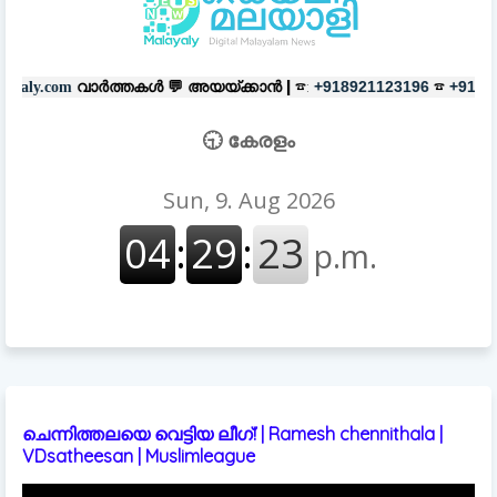
്തകൾ 💬
അയയ്ക്കാൻ |
☎:
☎
പരസ്യ
+918921123196
+918606657037
🕤 കേരളം
ചെന്നിത്തലയെ വെട്ടിയ ലീഗ്! | Ramesh chennithala |
VDsatheesan | Muslimleague