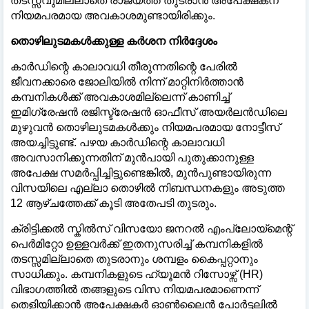
തടസ്സവുമില്ലാതെ രാജ്യത്ത് തുടരാൻ അപേക്ഷകന്
നിയമപരമായ അവകാശമുണ്ടായിരിക്കും.
തൊഴിലുടമകൾക്കുള്ള കർശന നിർദ്ദേശം
കാർഡിന്റെ കാലാവധി തീരുന്നതിന്റെ പേരിൽ
ജീവനക്കാരെ ജോലിയിൽ നിന്ന് മാറ്റിനിർത്താൻ
കമ്പനികൾക്ക് അവകാശമില്ലെന്ന് കാണിച്ച്
ഇമിഗ്രേഷൻ രജിസ്ട്രേഷൻ ഓഫീസ് അയർലൻഡിലെ
മുഴുവൻ തൊഴിലുടമകൾക്കും നിയമപരമായ നോട്ടീസ്
അയച്ചിട്ടുണ്ട്. പഴയ കാർഡിന്റെ കാലാവധി
അവസാനിക്കുന്നതിന് മുൻപായി പുതുക്കാനുള്ള
അപേക്ഷ സമർപ്പിച്ചിട്ടുണ്ടെങ്കിൽ, മുൻപുണ്ടായിരുന്ന
വിസയിലെ എല്ലാ തൊഴിൽ നിബന്ധനകളും അടുത്ത
12 ആഴ്ചത്തേക്ക് കൂടി അതേപടി തുടരും.
ക്രിട്ടിക്കൽ സ്കിൽസ് വിസയോ ജനറൽ എംപ്ലോയ്‌മെന്റ്
പെർമിറ്റോ ഉള്ളവർക്ക് ഇതനുസരിച്ച് കമ്പനികളിൽ
തടസ്സമില്ലാതെ തുടരാനും ശമ്പളം കൈപ്പറ്റാനും
സാധിക്കും. കമ്പനികളുടെ ഹ്യൂമൻ റിസോഴ്സ് (HR)
വിഭാഗത്തിൽ തങ്ങളുടെ വിസ നിയമപരമാണെന്ന്
തെളിയിക്കാൻ അപേക്ഷകർ ഓൺലൈൻ പോർട്ടലിൽ