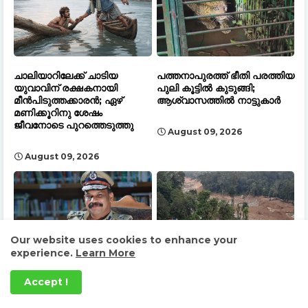
ചാലിയാറിലേക്ക് ചാടിയ
പത്തനാപുരത്ത് ഭീതി പരത്തിയ
യുവാവിന് രക്ഷകനായി
പുലി കൂട്ടിൽ കുടുങ്ങി;
മീൻപിടുത്തക്കാരൻ; ഏഴ്
ആശ്വാസത്തിൽ നാട്ടുകാർ
മണിക്കൂറിനു ശേഷം
ജീവനോടെ പുറത്തെടുത്തു
August 09, 2026
August 09, 2026
Our website uses cookies to enhance your
experience.
Learn More
റീൽസ് ഹീറോമാരുടെ
മുണ്ടക്കൈ-ചൂരൽമല
Accept !
ഷോയൊക്കെ
ഉരുൾപൊട്ടൽ: കനത്ത മഴ
അവസാനിപ്പിക്കും,ജനങ്ങളുടെ
മാത്രമല്ല, ഭൂഗർഭ