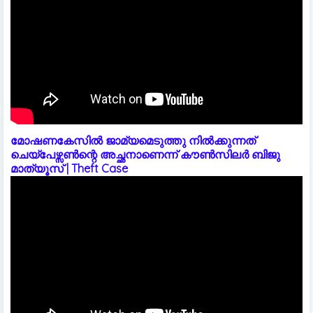
മോഷണകേസിൽ ജാമ്യമെടുത്തു നിൽക്കുന്നത്
ചെയ്പേഴ്സൺന്റെ അച്ഛനാണെന്ന് കൗൺസിലർ ബിജു
മാത്യൂസ് | Theft Case