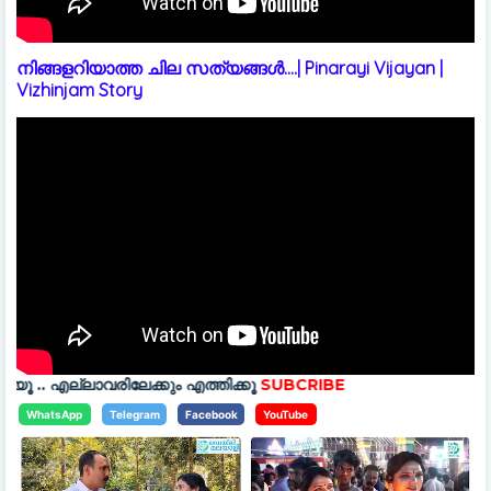
നിങ്ങളറിയാത്ത ചില സത്യങ്ങൾ....| Pinarayi Vijayan |
Vizhinjam Story
ലേക്കും എത്തിക്കൂ
SUBCRIBE
WhatsApp
Telegram
Facebook
YouTube