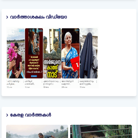
വാർത്താശകലം വിഡിയോ
കേരള വാർത്തകൾ