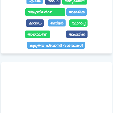
ഏഷ്യ
ഗൾഫ്
ഓസ്ട്രേലിയ
ന്യൂസീലൻഡ്
അമേരിക്ക
കാനഡ
ബ്രിട്ടൻ
യൂറോപ്പ്
അയർലണ്ട്
ആഫ്രിക്ക
കൂടുതൽ പ്രവാസി വാർത്തകൾ