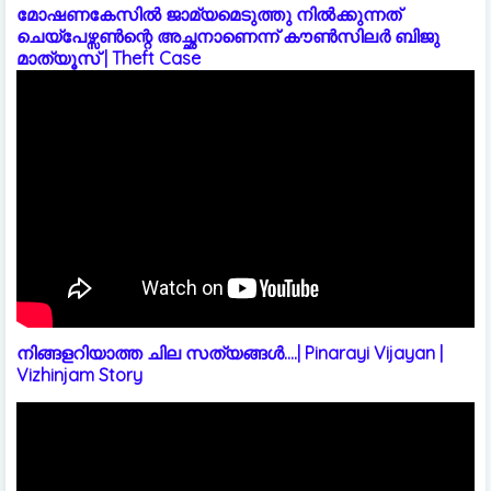
മോഷണകേസിൽ ജാമ്യമെടുത്തു നിൽക്കുന്നത്
ചെയ്പേഴ്സൺന്റെ അച്ഛനാണെന്ന് കൗൺസിലർ ബിജു
മാത്യൂസ് | Theft Case
നിങ്ങളറിയാത്ത ചില സത്യങ്ങൾ....| Pinarayi Vijayan |
Vizhinjam Story