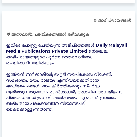
0 അഭിപ്രായങ്ങള്‍
🔰അനാവശ്യ പ്രതികരണങ്ങൾ ഒഴിവാക്കുക
ഇവിടെ പോസ്റ്റു ചെയ്യുന്ന അഭിപ്രായങ്ങൾ Deily Malayali
Media Publications Private Limited ന്റെതല്ല.
അഭിപ്രായങ്ങളുടെ പൂർണ ഉത്തരവാദിത്തം
രചയിതാവിനായിരിക്കും.
ഇന്ത്യന്‍ സർക്കാരിന്റെ ഐടി നയപ്രകാരം വ്യക്തി,
സമുദായം, മതം, രാജ്യം എന്നിവയ്ക്കെതിരായ
അധിക്ഷേപങ്ങൾ, അപകീർത്തികരവും സ്പർദ്ധ
വളർത്തുന്നതുമായ പരാമർശങ്ങൾ, അശ്ലീല-അസഭ്യപദ
പ്രയോഗങ്ങൾ ഇവ ശിക്ഷാർഹമായ കുറ്റമാണ്. ഇത്തരം
അഭിപ്രായ പ്രകടനത്തിന് നിയമനടപടി
കൈക്കൊള്ളുന്നതാണ്.