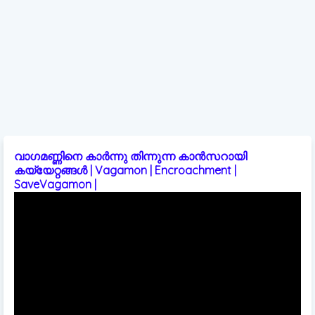
വാഗമണ്ണിനെ കാർന്നു തിന്നുന്ന കാൻസറായി
കയ്യേറ്റങ്ങൾ | Vagamon | Encroachment |
SaveVagamon |