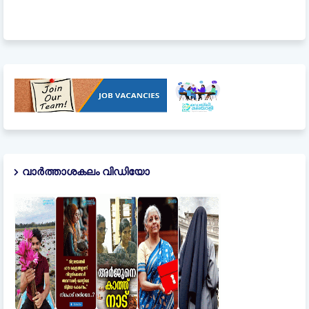
വാർത്താശകലം വിഡിയോ