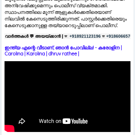
അന്വേഷിക്കുമെന്നും പൊലീസ് വ്യക്തമാക്കി.
സ്ഥാപനത്തിലെ മൂന്ന് ആളുകള്‍ക്കെതിരെയാണ്
നിലവില്‍ കേസെടുത്തിരിക്കുന്നത്. പാസ്റ്റർക്കെതിരെയും
കേസെടുക്കാനുള്ള തയ്യാറെടുപ്പിലാണ് പൊലീസ്.
അയയ്ക്കാൻ |
☎:
☎
പരസ്യങ്ങൾക്ക
+918921123196
+918606657037
ഇന്ത്യ എന്റെ വീടാണ്, ഞാൻ പോവില്ല! - കരോളിന |
Carolina | Karolina | dhruv rathee |