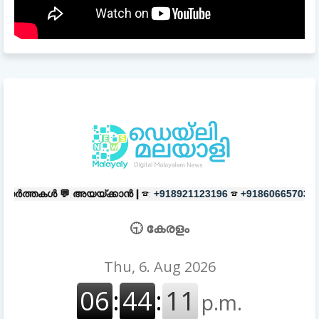
യ്ക്കാൻ |
☎:
☎
പരസ്യങ്ങൾക്ക്
|
+918921123196
+918606657037
🕤 കേരളം