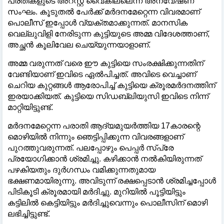
പ്രതികളുടെ അറസ്റ്റ് വൈകില്ലെന്ന് അന്വേഷണ
സംഘം. കൂടുതല്‍ പേർക്ക് മർദനമേറ്റെന്ന വിവരമാണ്
പൊലീസ് ഇപ്പോള്‍ വ്യക്തമാക്കുന്നത്. മാനസിക
വെല്ലുവിളി നേരിടുന്ന കുട്ടിയുടെ അമ്മ വിദേശത്താണ്,
അച്ഛൻ കൂലിവേല ചെയ്യുന്നയാളാണ്.
അമ്മ വരുന്നത് വരെ ഈ കുട്ടിയെ സംരക്ഷിക്കുന്നതിന്
വേണ്ടിയാണ് ഇവിടെ ഏല്‍പിച്ചത്. അവിടെ വെച്ചാണ്
ചെറിയ കുറ്റങ്ങള്‍ ആരോപിച്ച്‌ കുട്ടിയെ ക്രൂരമർദനത്തിന്
ഇരയാക്കിയത്. കുട്ടിയെ സിഡബ്ലിയുസി ഇവിടെ നിന്ന്
മാറ്റിയിട്ടുണ്ട്.
മർദനമേറ്റെന്ന പരാതി ആദ്യമുയർത്തിയ 17കാരന്റെ
മൊഴിയില്‍ നിന്നും ഞെട്ടിപ്പിക്കുന്ന വിവരങ്ങളാണ്
പുറത്തുവരുന്നത്. പലപ്പോഴും പെപ്പർ സ്പ്രേ
പ്രയോഗിക്കാൻ ശ്രമിച്ചു. കഴിക്കാൻ നല്‍കിയിരുന്നത്
പഴകിയതും ദുർഗന്ധം വമിക്കുന്നതുമായ
ഭക്ഷണമായിരുന്നു. അവിടുന്ന് രക്ഷപ്പെടാൻ ശ്രമിച്ചപ്പോള്‍
പിടികൂടി ക്രൂരമായി മർദിച്ചു. മുറിയില്‍ പൂട്ടിയിട്ടും
കട്ടിലില്‍ കെട്ടിയിട്ടും മർദിച്ചുവെന്നും പൊലീസിന് മൊഴി
ലഭിച്ചിട്ടുണ്ട്.