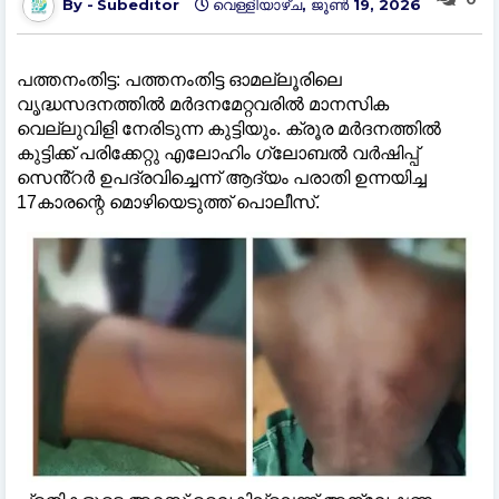
Subeditor
വെള്ളിയാഴ്‌ച, ജൂൺ 19, 2026
പത്തനംതിട്ട: പത്തനംതിട്ട ഓമല്ലൂരിലെ
വൃദ്ധസദനത്തില്‍ മർദനമേറ്റവരില്‍ മാനസിക
വെല്ലുവിളി നേരിടുന്ന കുട്ടിയും. ക്രൂര മർദനത്തില്‍
കുട്ടിക്ക് പരിക്കേറ്റു എലോഹിം ഗ്ലോബല്‍ വർഷിപ്പ്
സെൻ്റർ ഉപദ്രവിച്ചെന്ന് ആദ്യം പരാതി ഉന്നയിച്ച
17കാരന്റെ മൊഴിയെടുത്ത് പൊലീസ്.