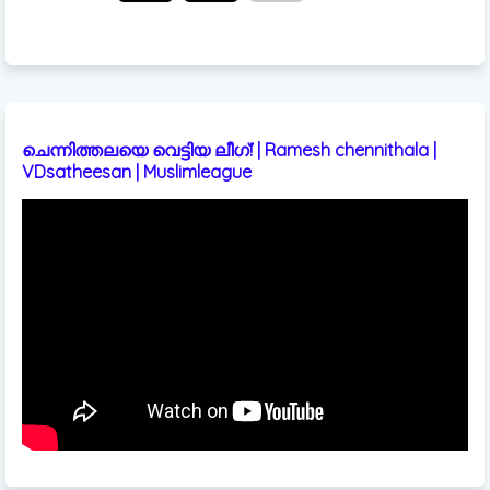
ചെന്നിത്തലയെ വെട്ടിയ ലീഗ്! | Ramesh chennithala |
VDsatheesan | Muslimleague