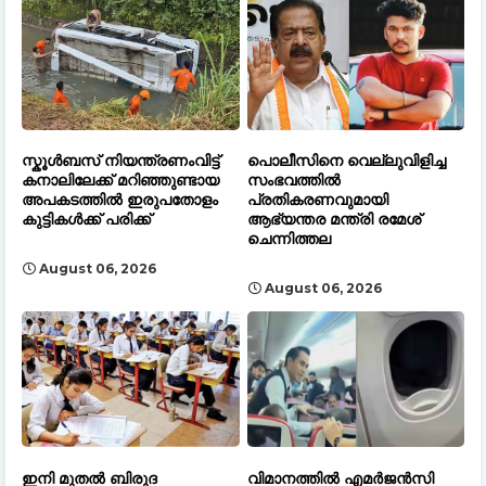
സ്കൂൾബസ് നിയന്ത്രണംവിട്ട്
പൊലീസിനെ വെല്ലുവിളിച്ച
കനാലിലേക്ക് മറിഞ്ഞുണ്ടായ
സംഭവത്തിൽ
അപകടത്തിൽ ഇരുപതോളം
പ്രതികരണവുമായി
കുട്ടികൾക്ക് പരിക്ക്
ആഭ്യന്തര മന്ത്രി രമേശ്
ചെന്നിത്തല
August 06, 2026
August 06, 2026
ഇനി മുതല്‍ ബിരുദ
വിമാനത്തിൽ എമർജൻസി