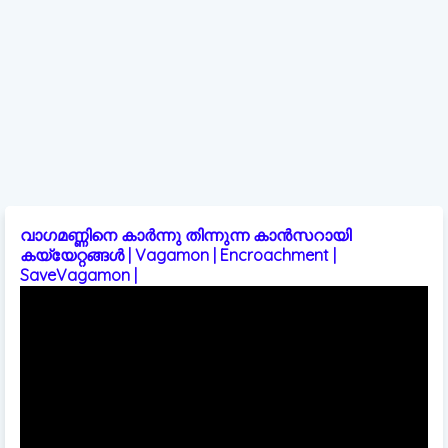
വാഗമണ്ണിനെ കാർന്നു തിന്നുന്ന കാൻസറായി
കയ്യേറ്റങ്ങൾ | Vagamon | Encroachment |
SaveVagamon |