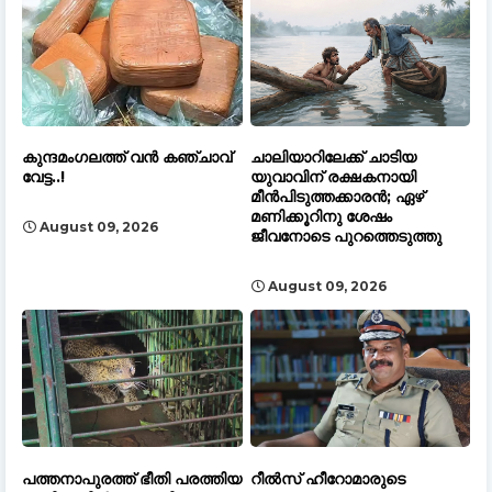
കുന്ദമംഗലത്ത് വൻ കഞ്ചാവ്‌
ചാലിയാറിലേക്ക് ചാടിയ
വേട്ട..!
യുവാവിന് രക്ഷകനായി
മീൻപിടുത്തക്കാരൻ; ഏഴ്
മണിക്കൂറിനു ശേഷം
August 09, 2026
ജീവനോടെ പുറത്തെടുത്തു
August 09, 2026
പത്തനാപുരത്ത് ഭീതി പരത്തിയ
റീൽസ് ഹീറോമാരുടെ