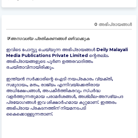
0 അഭിപ്രായങ്ങള്‍
🔰അനാവശ്യ പ്രതികരണങ്ങൾ ഒഴിവാക്കുക
ഇവിടെ പോസ്റ്റു ചെയ്യുന്ന അഭിപ്രായങ്ങൾ Deily Malayali
Media Publications Private Limited ന്റെതല്ല.
അഭിപ്രായങ്ങളുടെ പൂർണ ഉത്തരവാദിത്തം
രചയിതാവിനായിരിക്കും.
ഇന്ത്യന്‍ സർക്കാരിന്റെ ഐടി നയപ്രകാരം വ്യക്തി,
സമുദായം, മതം, രാജ്യം എന്നിവയ്ക്കെതിരായ
അധിക്ഷേപങ്ങൾ, അപകീർത്തികരവും സ്പർദ്ധ
വളർത്തുന്നതുമായ പരാമർശങ്ങൾ, അശ്ലീല-അസഭ്യപദ
പ്രയോഗങ്ങൾ ഇവ ശിക്ഷാർഹമായ കുറ്റമാണ്. ഇത്തരം
അഭിപ്രായ പ്രകടനത്തിന് നിയമനടപടി
കൈക്കൊള്ളുന്നതാണ്.