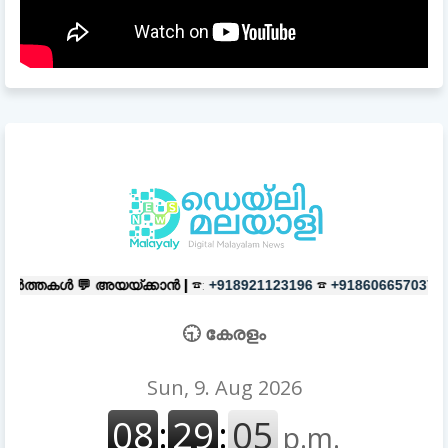
യ്ക്കാൻ |
☎:
☎
പരസ്യങ്ങൾക്ക്
|
+918921123196
+918606657037
🕤 കേരളം