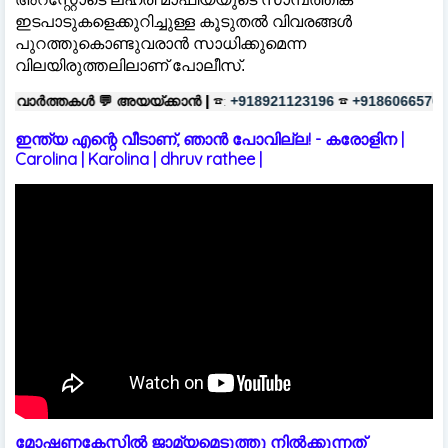
ഇടപാടുകളെക്കുറിച്ചുള്ള കൂടുതല്‍ വിവരങ്ങള്‍
പുറത്തുകൊണ്ടുവരാൻ സാധിക്കുമെന്ന
വിലയിരുത്തലിലാണ് പോലീസ്.

അയയ്ക്കാൻ |
☎:
☎
പരസ്യങ്ങൾക്
+918921123196
+918606657037
ഇന്ത്യ എന്റെ വീടാണ്, ഞാൻ പോവില്ല! - കരോളിന |
Carolina | Karolina | dhruv rathee |
മോഷണകേസിൽ ജാമ്യമെടുത്തു നിൽക്കുന്നത്