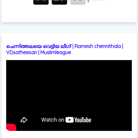
ചെന്നിത്തലയെ വെട്ടിയ ലീഗ്! | Ramesh chennithala |
VDsatheesan | Muslimleague