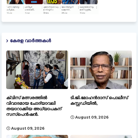
കേരള വാർത്തകൾ
ക്വിസ് മത്സരത്തിൽ
ടി.ജി.മോഹൻദാസ് പൊലീസ്
വിവാദമായ ചോദ്യാവലി
കസ്റ്റഡിയിൽ,
തയാറാക്കിയ അധ്യാപകന്
സസ്പെൻഷൻ.
August 09, 2026
August 09, 2026