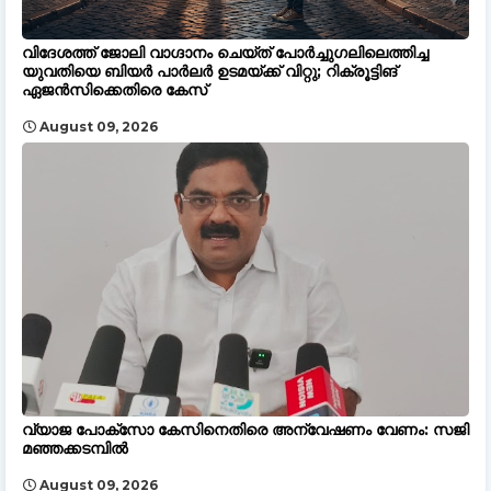
വിദേശത്ത് ജോലി വാഗ്ദാനം ചെയ്ത് പോർച്ചുഗലിലെത്തിച്ച
യുവതിയെ ബിയർ പാർലർ ഉടമയ്ക്ക് വിറ്റു; റിക്രൂട്ടിങ്
ഏജൻസിക്കെതിരെ കേസ്
August 09, 2026
വ്യാജ പോക്സോ കേസിനെതിരെ അന്വേഷണം വേണം: സജി
മഞ്ഞക്കടമ്പിൽ
August 09, 2026