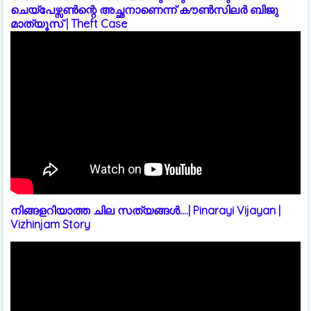
ചെയ്പേഴ്സൺന്റെ അച്ഛനാണെന്ന് കൗൺസിലർ ബിജു
മാത്യൂസ് | Theft Case
നിങ്ങളറിയാത്ത ചില സത്യങ്ങൾ....| Pinarayi Vijayan |
Vizhinjam Story