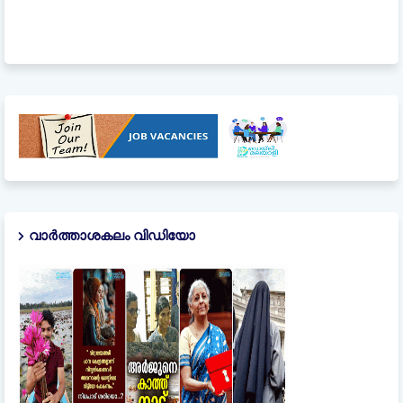
വാർത്താശകലം വിഡിയോ