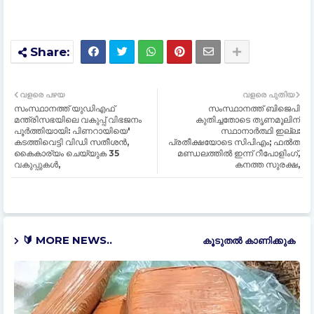
വളരെ പഴയ
വളരെ പുതിയ
സംസ്ഥാനത്ത് യുഡിഎഫ്
സംസ്ഥാനത്ത് ബിജെപി
മന്ത്രിസഭയിലെ വകുപ്പ് വിഭജനം
കുതിച്ചതോടെ തൃണമൂലിന്
പൂര്‍ത്തിയായി: പിണറായിയെ'
സ്ഥാനാര്‍ത്ഥി ഇല്ല:
കടത്തിവെട്ടി വിഡി സതീശന്‍,
പ്രതീക്ഷയോടെ സിപിഎം; ഫല്‍ത
കൈകാര്യം ചെയ്യുക 35
മണ്ഡലത്തില്‍ ഇന്ന് റീപോളിംഗ്,
വകുപ്പുകള്‍,
കനത്ത സുരക്ഷ,
🔰 MORE NEWS..
കൂടുതൽ‍ കാണിക്കുക