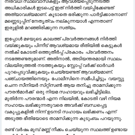
നിരവധി സ്ഥലവാസികളും ആവശ്യപ്പെടുന്നിടത്ത്
അധികാരികൾ ഇടപെട്ട് ഇത് നിർത്തി വയ്പ്പിക്കേണ്ടത്
അത്യാവശ്യമാണ്. കൂടാതെ ഭരിക്കുന്ന പാർട്ടിക്കാരനാണ്
മണ്ണെടുപ്പിന് നേതൃത്വം നല്കുന്നയാൾ എന്നതാണ്
ഇരുളിൽ മറഞ്ഞിരിക്കുന്ന സത്യം.
ഇപ്പോൾ മഴയുടെ കാലത്ത് പ്രവർത്തനങ്ങൾ നിർത്തി
വയ്ക്കുകയും പിന്നീട് ആവശ്യമായ രീതിയിൽ കെട്ടുകൾ
നൽകി കോടതി ഒത്തുതീർപ്പ് പ്രകാരം പ്രവർത്തനം
നടത്തേണ്ടതുമാണ്. അതിനാൽ, അടിയന്തരമായി സ്ഥലം
വിലയിരുത്തൽ നടത്തുകയും സ്റ്റോപ്പ് വർക്ക് ഓർഡർ
പുറപ്പെടുവിക്കുകയും ചെയ്യേണ്ടത് ആവശ്യമാണ്.
പഞ്ചായത്തിനെയും പോലീസിനെ സമീപിച്ചിട്ടും വയസ്സു
ചെന്ന സീനിയർ സിറ്റിസൺ ആയ തനിച്ചു താമസിക്കുന്ന
പൗരൻമാർക്ക് ഒരു നിയമ സഹായവും ലഭിച്ചിട്ടില്ല.
മുതിർന്ന പൗരന്മാർ എന്ന നിലയിൽ, കോടതി വഴി നിയമ
സഹായം ലഭിക്കുന്നതുവരെ അവർക്ക് ബന്ധപ്പെട്ട
വകുപ്പുകളിൽ നിന്ന് ഉടനടി സഹായം ലഭിക്കണം എന്ന്
അടുത്ത ഭീതിയോടെ താമസിക്കുന്ന കുടുംബം പറയുന്നു.
രണ്ട് വർഷം മുമ്പ് മണ്ണ് നീക്കം ചെയ്യുന്ന സ്ഥലത്ത് ഉണ്ടായ