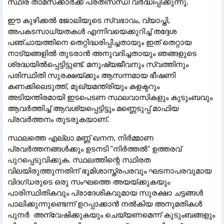
സ്ഥിര താമസക്കാർക്ക് പ്രതിസന്ധി വർദ്ധിപ്പിക്കുന്നു.
ഈ കുഴിക്കൽ ജോലിയുടെ സ്വഭാവം, വ്യാപ്തി,
അപകടസാധ്യതകൾ എന്നിവയെക്കുറിച്ച് തദ്ദേശ
പഞ്ചായത്തിനെ തെറ്റിദ്ധരിപ്പിച്ചതായും ഇത് തെറ്റായ
നാട്യങ്ങളിൽ തുടരാൻ അനുവദിച്ചതായും ഞങ്ങളുടെ
ശ്രദ്ധയിൽപ്പെട്ടിട്ടുണ്ട്. മനുഷ്യജീവനും സ്വത്തിനും
പരിസ്ഥിതി സുരക്ഷയ്ക്കും ആസന്നമായ ഭീഷണി
കണക്കിലെടുത്ത്, മുഖ്യമന്ത്രിയും കളക്ടറും
അടിയന്തിരമായി ഇടപെടണ സ്ഥലവാസികളും കുടുംബവും
ആവർത്തിച്ച് ആവശ്യപ്പെട്ടിട്ടും മണ്ണെടുപ്പ് മാഫിയ
പ്രവർത്തനം തുടരുകയാണ്.
സ്ഥലത്തെ എല്ലാ മണ്ണ് ഖനന, നിർമ്മാണ
പ്രവർത്തനങ്ങൾക്കും ഉടനടി "നിർത്തൽ" ഉത്തരവ്
പുറപ്പെടുവിക്കുക. സ്ഥലത്തിന്റെ സ്ഥിരത
വിലയിരുത്തുന്നതിന് ഭൂമിശാസ്ത്രപരവും ഘടനാപരവുമായ
വിദഗ്ധരുടെ ഒരു സംഘത്തെ അയയ്ക്കുകയും
പാരിസ്ഥിതികവും പ്രാദേശികവുമായ സുരക്ഷാ ചട്ടങ്ങൾ
പാലിക്കുന്നുണ്ടെന്ന് ഉറപ്പാക്കാൻ നൽകിയ അനുമതികൾ
പുനർ അന്വേഷിക്കുകയും ചെയ്യണമെന്ന് കുടുംബങ്ങളും