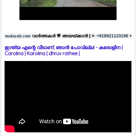
വാർത്തകൾ 💬
അയയ്ക്കാൻ |
☎:
☎
+918921123196
+918606657037
ഇന്ത്യ എന്റെ വീടാണ്, ഞാൻ പോവില്ല! - കരോളിന |
Carolina | Karolina | dhruv rathee |