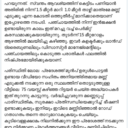
പറയുന്നത്. സ്വന്തം ആവശ്യത്തിന് കെട്ടിടം പണിയാൻ
അതിരിൽ നിന്ന് 1.5 മീറ്റർ മാറി 1.0 മീറ്റർ താഴ്തി മാത്രമേ മണ്ണ്
എടുക്കൂ എന്ന കോടതി ഒത്തുതീർപ്പ് മാനിക്കാതെയാണ്
ഇപ്പോഴത്തെ നടപടി. പഞ്ചായത്തിൽ നിന്ന് ഇൻജക്ഷൻ
ഉണ്ടായിരുന്ന കാലം ഇത് മറച്ചു വച്ച് പെർമിറ്റ്
കരസ്ഥമാക്കുകയായിരുന്നു. തുടർന്ന് 15 മീറ്ററോളം
ആഴത്തിൽ മലയിടിച്ചു കഴിഞ്ഞു. ഇവർ കളക്ടർക്കും ലാൻഡ്
ട്രൈബുണലിലും ഡിസാസ്‌റ്റർ മാനേജ്മെന്റിലും
പഞ്ചായത്തിലും കൊടുത്ത പരാതികൾ ഫലത്തിൽ
നിഷ്പ്രഭമായിരിക്കുകയാണ്.
പരിസ്ഥിതി ലോല പ്രദേശത്ത് മുൻപ് ഉരുൾപൊട്ടൽ
ഉണ്ടായ വീഡിയോ സഹിതം അനിയന്ത്രിതമായ മണ്ണ്
എടുക്കൽ നടക്കുന്ന ഒരു സ്ഥലത്തിന് തൊട്ടടുത്തുള്ള
വീട്ടിലെ 75 വയസ്സ് കഴിഞ്ഞ റിട്ടയർ ചെയ്ത അദ്ധ്യാപകർ
ഇത് തുറന്നു കാട്ടുന്നു. വർദ്ധിച്ചുവരുന്ന മണ്ണെടുപ്പ്
പാരിസ്ഥിതിക, സുരക്ഷാ പ്രതിസന്ധിയെക്കുറിച്ച് ഭീഷണി
ഉണ്ടാക്കുകയും ഇനിയും ഇവിടെ മണ്ണിടിഞ്ഞാൽ റോഡ്
ഗതാഗതം തന്നെ താറുമാറാകുകയും ചെയ്യും.
കുടിവെള്ളക്ഷാമം നിലനിൽക്കുന്ന ഈ പ്രദേശത്ത് നടക്കുന്ന
ഈ നിർമ്മാണ പ്രവർത്തനങ്ങൾ വീടിനും മണ്ണിടിച്ചിലിനും