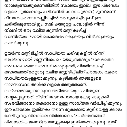
നാശമുണ്ടാക്കുമെന്നതിതിൽ സംശയം ഇല്ല. ഈ പ്രദേശം
വളരെ ദുർബലവും പരിസ്ഥിതി ലോലവുമാണ്, മുമ്പ് രണ്ട്
വിനാശകരമായ മണ്ണിടിച്ചിൽ അനുഭവിച്ചിട്ടുണ്ട്. ഈ
ചരിത്രമുണ്ടായിട്ടും, സമീപത്തുള്ള പ്ലോട്ടിൽ നിന്ന്
നിലവിൽ ഒരു വലിയ കുന്നിൻ മണ്ണ് കുഴിച്ച്
വാണിജ്യപരമായി കൊണ്ടുപോകുകയും വിൽക്കുകയും
ചെയ്യുന്നു.
ഉയർന്ന മണ്ണിടിച്ചിൽ സാധ്യത: ചരിവുകളിൽ നിന്ന്
അശ്രദ്ധമായി മണ്ണ് നീക്കം ചെയ്യുന്നത് ഭൂപ്രദേശത്തെ
അപകടകരമായി അസ്ഥിരപ്പെടുത്തി, പ്രത്യേകിച്ച്
മഴക്കാലത്ത് മറ്റൊരു വലിയ മണ്ണിടിച്ചിലിന് പ്രദേശം വളരെ
സാധ്യതയുള്ളതാക്കുന്നു. കുഴിക്കൽ ഞങ്ങളുടെ
താമസസ്ഥലങ്ങൾക്ക് വളരെ അടുത്താണ്.
തത്ഫലമായുണ്ടാകുന്ന അടിത്തറയുടെ പിന്തുണ
നഷ്ടപ്പെടുന്നത് വീടിന് ഘടനാപരമായ കേടുപാടുകൾ
സംഭവിക്കാനോ തകരാനോ ഉള്ള സാധ്യത വർദ്ധിപ്പിക്കുന്നു.
ഈ പ്രദേശം ഇതിനകം തന്നെ രൂക്ഷമായ കുടിവെള്ള ക്ഷാമം
നേരിടുന്നു. നിലവിലെ നിർമ്മാണ പ്രവർത്തനങ്ങൾ
പ്രാദേശിക ജലസ്രോതസ്സുകളെ ഇല്ലാതാക്കുന്നു, ഇത്