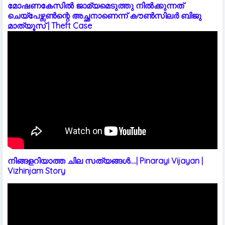
മോഷണകേസിൽ ജാമ്യമെടുത്തു നിൽക്കുന്നത്
ചെയ്പേഴ്സൺന്റെ അച്ഛനാണെന്ന് കൗൺസിലർ ബിജു
മാത്യൂസ് | Theft Case
നിങ്ങളറിയാത്ത ചില സത്യങ്ങൾ....| Pinarayi Vijayan |
Vizhinjam Story