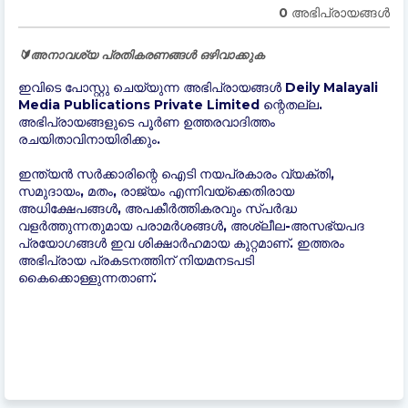
0 അഭിപ്രായങ്ങള്‍
🔰അനാവശ്യ പ്രതികരണങ്ങൾ ഒഴിവാക്കുക
ഇവിടെ പോസ്റ്റു ചെയ്യുന്ന അഭിപ്രായങ്ങൾ Deily Malayali
Media Publications Private Limited ന്റെതല്ല.
അഭിപ്രായങ്ങളുടെ പൂർണ ഉത്തരവാദിത്തം
രചയിതാവിനായിരിക്കും.
ഇന്ത്യന്‍ സർക്കാരിന്റെ ഐടി നയപ്രകാരം വ്യക്തി,
സമുദായം, മതം, രാജ്യം എന്നിവയ്ക്കെതിരായ
അധിക്ഷേപങ്ങൾ, അപകീർത്തികരവും സ്പർദ്ധ
വളർത്തുന്നതുമായ പരാമർശങ്ങൾ, അശ്ലീല-അസഭ്യപദ
പ്രയോഗങ്ങൾ ഇവ ശിക്ഷാർഹമായ കുറ്റമാണ്. ഇത്തരം
അഭിപ്രായ പ്രകടനത്തിന് നിയമനടപടി
കൈക്കൊള്ളുന്നതാണ്.