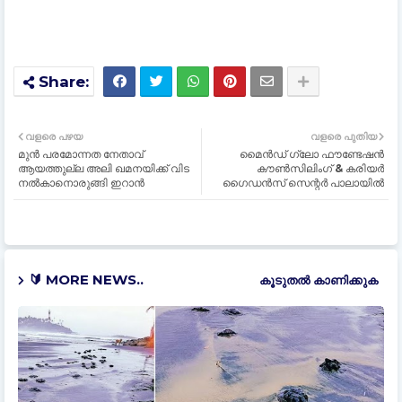
വളരെ പഴയ
വളരെ പുതിയ
മുൻ പരമോന്നത നേതാവ്
മൈൻഡ് ഗ്ലോ ഫൗണ്ടേഷൻ
ആയത്തുല്ല അലി ഖമനയിക്ക് വിട
കൗൺസിലിംഗ് & കരിയർ
നൽകാനൊരുങ്ങി ഇറാൻ
ഗൈഡൻസ് സെന്റർ പാലായിൽ
🔰 MORE NEWS..
കൂടുതൽ‍ കാണിക്കുക