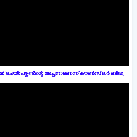
് ചെയ്പേഴ്സൺന്റെ അച്ഛനാണെന്ന് കൗൺസിലർ ബിജു