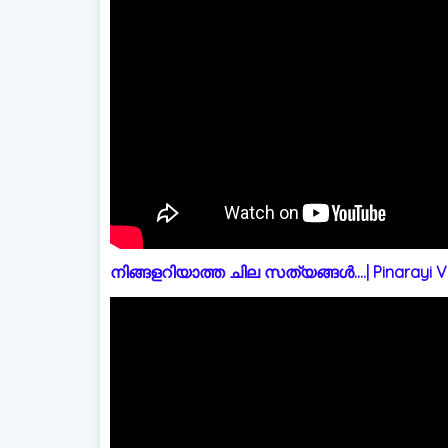
നിങ്ങളറിയാത്ത ചില സത്യങ്ങൾ....| Pinarayi Vi