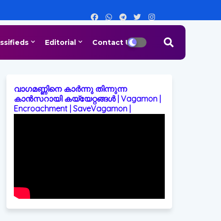
ssifieds
Editorial
Contact Us
വാഗമണ്ണിനെ കാർന്നു തിന്നുന്ന
കാൻസറായി കയ്യേറ്റങ്ങൾ | Vagamon |
Encroachment | SaveVagamon |