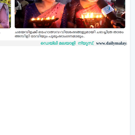
ഡെയ്‌ലി മലയാളി ന്യൂസ്,
വാർത്ത
www.dailymalayaly.com