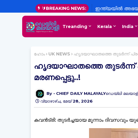
🔰BREAKING NEWS:
ഇന്ത്യയിൽ അഭയം
നിർണ്ണായക വർത്
Treanding
Kerala
India
ഹോം
UK NEWS
ഹൃദയാഘാതത്തെ തുടർന്ന് പ്രവ
ഹൃദയാഘാതത്തെ തുടർന്ന് 
മരണപ്പെട്ടു..!
CHIEF DAILY MALAYALYഡെയ്‌ലി മലയാളി
വ്യാഴാഴ്‌ച, മേയ് 28, 2026
കവന്‍ട്രി: തുടര്‍ച്ചയായ മൂന്നാം ദിവസവു