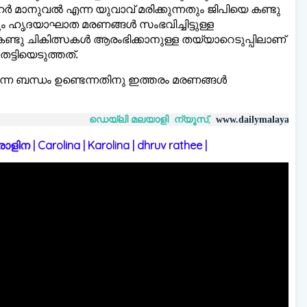
ജവഹര്‍ മാനുവല്‍ എന്ന യുവാവ് മരിക്കുന്നതും ജിപിയെ കണ്ടു
ും ഹൃദയാഘാത മരണങ്ങള്‍ സംഭവിച്ചിട്ടുള്ള
ു ചികിത്സകള്‍ ആരംഭിക്കാനുള്ള തയ്യാറെടുപ്പിലാണ്
ട്ടിയെടുത്തത്.
്ന ബന്ധം ഉണ്ടെന്നതിനു ഇത്തരം മരണങ്ങള്‍
ഡെയ്‌ലി മലയാളി ന്യൂസ്,
വാർത്തക
www.dailymalayaly.com
 | Carolina | Karolina | dhruv rathee |