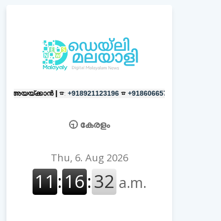
ാൻ |
☎:
☎
പരസ്യങ്ങൾക്ക്
|
☎:
+918921123196
+918606657037
+91
🕤 കേരളം