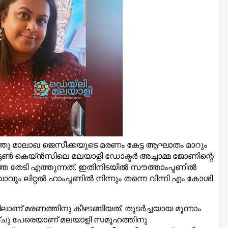
ലി മലയാളി ന്യൂസ്,
വാർത്തകൾ 💬
അയയ്ക്ക
www.dailymalayaly.com
്‍ കുഞ്ഞു മാലാഖ ജെസീക്കയുടെ മരണം കേട്ട ആഘാതം മാറും
ണ്‍ കെയ്ന്‍സിലെ മലയാളി ഡോക്ടര്‍ അച്ചാമ്മ ജോണിന്റെ
േടി എത്തുന്നത്. ഇതിനിടയില്‍ സൗത്താംപ്ടണില്‍
വും ലിറ്റല്‍ ഹാംപ്ടണില്‍ നിന്നും തന്നെ വിന്നി എം കോശി
ാണ് മരണത്തിനു കീഴടങ്ങിയത്. തുടര്‍ച്ചയായ മൂന്നാം
ഞ്ചു പേരെയാണ് മലയാളി സമൂഹത്തിനു