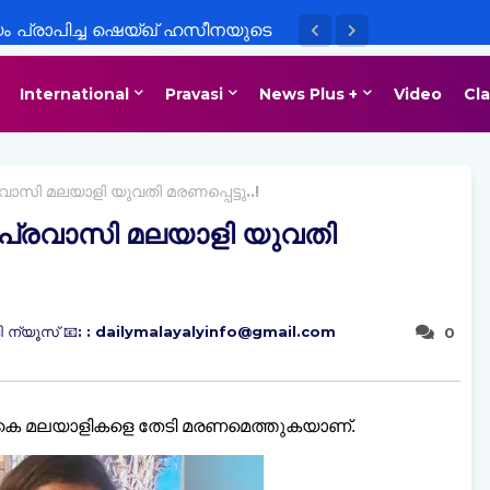
 പ്രാപിച്ച ഷെയ്ഖ് ഹസീനയുടെ
താ സമ്മേളനം
International
Pravasi
News Plus +
Video
Cla
ാസി മലയാളി യുവതി മരണപ്പെട്ടു..!
പ്രവാസി മലയാളി യുവതി
 ന്യൂസ് 📧: : dailymalayalyinfo@gmail.com
0
ം യുകെ മലയാളികളെ തേടി മരണമെത്തുകയാണ്.