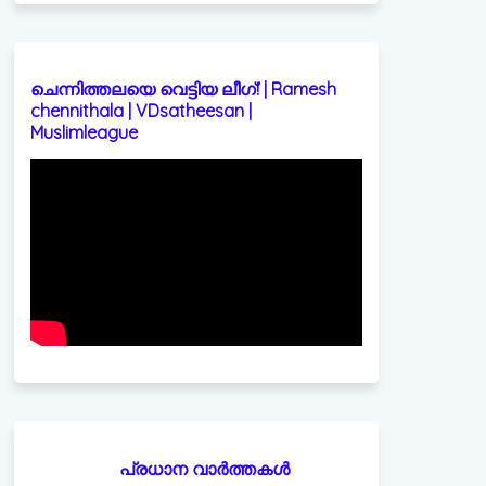
ചെന്നിത്തലയെ വെട്ടിയ ലീഗ്! | Ramesh
chennithala | VDsatheesan |
Muslimleague
പ്രധാന വാർത്തകൾ