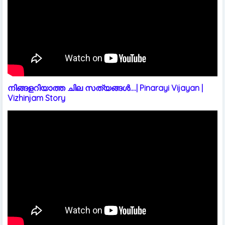
നിങ്ങളറിയാത്ത ചില സത്യങ്ങൾ....| Pinarayi Vijayan |
Vizhinjam Story