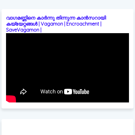
വാഗമണ്ണിനെ കാർന്നു തിന്നുന്ന കാൻസറായി
കയ്യേറ്റങ്ങൾ | Vagamon | Encroachment |
SaveVagamon |