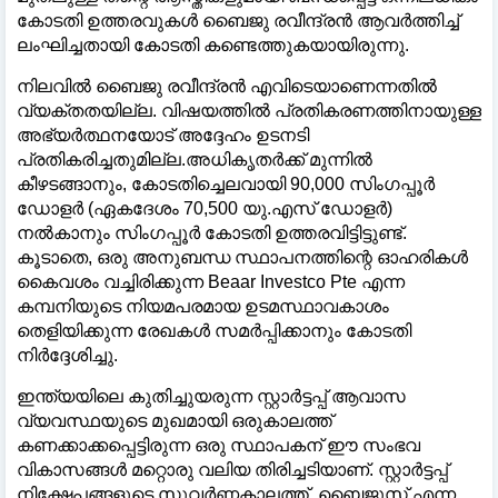
കോടതി ഉത്തരവുകൾ ബൈജു രവീന്ദ്രൻ ആവർത്തിച്ച്
ലംഘിച്ചതായി കോടതി കണ്ടെത്തുകയായിരുന്നു.
നിലവിൽ ബൈജു രവീന്ദ്രൻ എവിടെയാണെന്നതിൽ
വ്യക്തതയില്ല. വിഷയത്തിൽ പ്രതികരണത്തിനായുള്ള
അഭ്യർത്ഥനയോട് അദ്ദേഹം ഉടനടി
പ്രതികരിച്ചതുമില്ല.അധികൃതർക്ക് മുന്നിൽ
കീഴടങ്ങാനും, കോടതിച്ചെലവായി 90,000 സിംഗപ്പൂർ
ഡോളർ (ഏകദേശം 70,500 യു.എസ് ഡോളർ)
നൽകാനും സിംഗപ്പൂർ കോടതി ഉത്തരവിട്ടിട്ടുണ്ട്.
കൂടാതെ, ഒരു അനുബന്ധ സ്ഥാപനത്തിന്റെ ഓഹരികൾ
കൈവശം വച്ചിരിക്കുന്ന Beaar Investco Pte എന്ന
കമ്പനിയുടെ നിയമപരമായ ഉടമസ്ഥാവകാശം
തെളിയിക്കുന്ന രേഖകൾ സമർപ്പിക്കാനും കോടതി
നിർദ്ദേശിച്ചു.
ഇന്ത്യയിലെ കുതിച്ചുയരുന്ന സ്റ്റാർട്ടപ്പ് ആവാസ
വ്യവസ്ഥയുടെ മുഖമായി ഒരുകാലത്ത്
കണക്കാക്കപ്പെട്ടിരുന്ന ഒരു സ്ഥാപകന് ഈ സംഭവ
വികാസങ്ങൾ മറ്റൊരു വലിയ തിരിച്ചടിയാണ്. സ്റ്റാർട്ടപ്പ്
നിക്ഷേപങ്ങളുടെ സുവർണ്ണകാലത്ത്, ബൈജൂസ് എന്ന