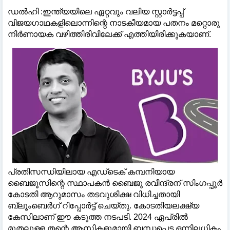
ഡൽഹി :ഇന്ത്യയിലെ ഏറ്റവും വലിയ സ്റ്റാർട്ടപ്പ്
വിജയഗാഥകളിലൊന്നിന്റെ നാടകീയമായ പതനം മറ്റൊരു
നിർണായക വഴിത്തിരിവിലേക്ക് എത്തിയിരിക്കുകയാണ്.
പ്രതിസന്ധിയിലായ എഡ്‌ടെക് കമ്പനിയായ
ബൈജൂസിന്റെ സ്ഥാപകൻ ബൈജു രവീന്ദ്രന് സിംഗപ്പൂർ
കോടതി ആറുമാസം തടവുശിക്ഷ വിധിച്ചതായി
ബ്ലൂംബെർഗ് റിപ്പോർട്ട് ചെയ്തു. കോടതിയലക്ഷ്യ
കേസിലാണ് ഈ കടുത്ത നടപടി. 2024 ഏപ്രിൽ
മുതലുള്ള തന്റെ ആസ്തികളുമായി ബന്ധപ്പെട്ട ഒന്നിലധികം