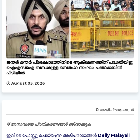
ജന്തർ മന്തർ പ്രക്ഷോഭത്തിനിടെ ആക്രമണത്തിന് പദ്ധതിയിട്ടു;
ഐഎസ്ഐ ബന്ധമുള്ള ഒമ്പതംഗ സംഘം പഞ്ചാബിൽ
പിടിയിൽ
August 05, 2026
0 അഭിപ്രായങ്ങള്‍
🔰അനാവശ്യ പ്രതികരണങ്ങൾ ഒഴിവാക്കുക
ഇവിടെ പോസ്റ്റു ചെയ്യുന്ന അഭിപ്രായങ്ങൾ Deily Malayali