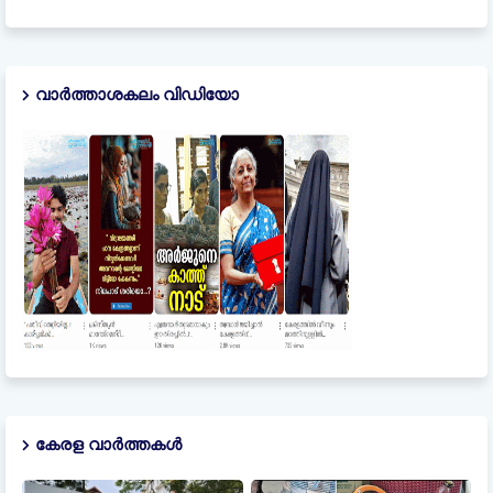
വാർത്താശകലം വിഡിയോ
കേരള വാർത്തകൾ