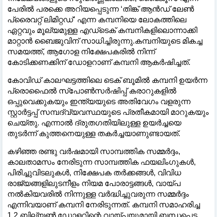
പേരിൽ പരക്കെ അറിയപ്പെടുന്ന ‘തിങ്ക് ആൻഡ് ലേൺ
പ്രൈവറ്റ് ലിമിറ്റഡ്’ എന്ന കമ്പനിയെ ലോകത്തിലെ
ഏറ്റവും മൂല്യമുള്ള എഡ്‌ടെക് കമ്പനികളിലൊന്നാക്കി
മാറ്റാൻ ബൈജുവിന് സാധിച്ചിരുന്നു.കമ്പനിയുടെ മികച്ച
സമയത്ത്, ആഗോള നിക്ഷേപകരിൽ നിന്ന്
കോടിക്കണക്കിന് ഡോളറാണ് കമ്പനി ആകർഷിച്ചത്.
കോവിഡ് കാലഘട്ടത്തിലെ ടെക് ബൂമിൽ കമ്പനി ഉയർന്ന
പ്രൊഫൈൽ സ്പോൺസർഷിപ്പ് കരാറുകളിൽ
ഒപ്പുവെക്കുകയും ഇന്ത്യയുടെ അതിവേഗം വളരുന്ന
സ്റ്റാർട്ടപ്പ് സമ്പദ്‌വ്യവസ്ഥയുടെ പ്രതീകമായി മാറുകയും
ചെയ്തു. എന്നാൽ ദ്രുതഗതിയിലുള്ള ഉയർച്ചയെ
തുടർന്ന് കുത്തനെയുള്ള തകർച്ചയാണുണ്ടായത്.
കഴിഞ്ഞ രണ്ടു വർഷമായി സാമ്പത്തിക സമ്മർദ്ദം,
കാലതാമസം നേരിടുന്ന സാമ്പത്തിക ഫയലിംഗുകൾ,
പിരിച്ചുവിടലുകൾ, നിക്ഷേപക തർക്കങ്ങൾ, വിവിധ
രാജ്യങ്ങളിലുടനീളം നിയമ പോരാട്ടങ്ങൾ, വായ്പ
നൽകിയവരിൽ നിന്നുള്ള വർദ്ധിച്ചുവരുന്ന സമ്മർദ്ദം
എന്നിവയാണ് കമ്പനി നേരിടുന്നത്. കമ്പനി സമാഹരിച്ച
1.2 ബില്യൺ ഡോളറിന്റെ വായ്പയുമായി ബന്ധപ്പെട്ട