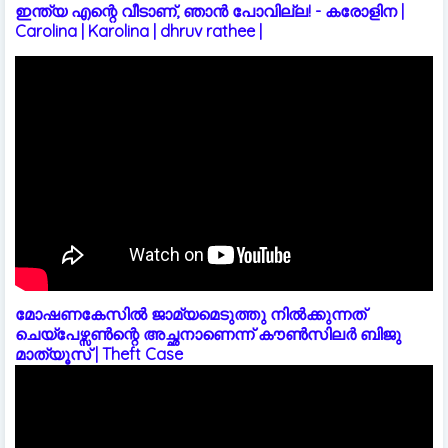
ഇന്ത്യ എന്റെ വീടാണ്, ഞാൻ പോവില്ല! - കരോളിന |
Carolina | Karolina | dhruv rathee |
മോഷണകേസിൽ ജാമ്യമെടുത്തു നിൽക്കുന്നത്
ചെയ്പേഴ്സൺന്റെ അച്ഛനാണെന്ന് കൗൺസിലർ ബിജു
മാത്യൂസ് | Theft Case