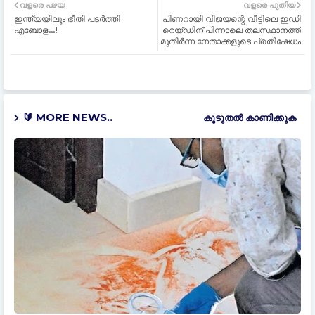
വളരെ പഴയ
വളരെ പുതിയ
ഇന്ത്യയിലും ഭീതി പടർത്തി
പിണറായി വിജയന്റെ വീട്ടിലെ ഇഡി
എബോള...!
റെയ്ഡിന് പിന്നാലെ തലസ്ഥാനത്ത്
മുതിർന്ന നേതാക്കളുടെ പ്രതിഷേധം
🔰 MORE NEWS..
കൂടുതൽ‍ കാണിക്കുക