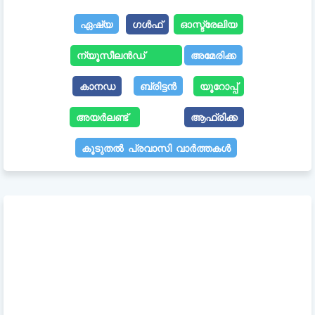
ഏഷ്യ
ഗൾഫ്
ഓസ്ട്രേലിയ
ന്യൂസീലൻഡ്
അമേരിക്ക
കാനഡ
ബ്രിട്ടൻ
യൂറോപ്പ്
അയർലണ്ട്
ആഫ്രിക്ക
കൂടുതൽ പ്രവാസി വാർത്തകൾ