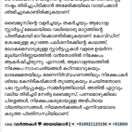
നഷ്ടം തിരിച്ചുപിടിക്കാൻ അമേരിക്കയിലെ വായ്പക്കാർ
ശ്രമിച്ചുകൊണ്ടിരിക്കുകയാണ്.
ബൈജൂസിന്റെ വളർച്ചയും തകർച്ചയും ആഗോള
സ്റ്റാർട്ടപ്പ് മേഖലയിലെ വലിയൊരു മാറ്റത്തിന്റെ
പ്രതീകമായി മാറിക്കൊണ്ടിരിക്കുകയാണ്. കോവിഡിന്
ശേഷമുള്ള കുറഞ്ഞ പലിശനിരക്കിന്റെ കാലത്ത്,
ലോകമെമ്പാടുമുള്ള സ്റ്റാർട്ടപ്പുകൾ വളരെ ഉയർന്ന
മൂല്യനിർണ്ണയത്തിൽ വൻതോതിൽ നിക്ഷേപം
ആകർഷിച്ചിരുന്നു. എന്നാൽ, ആഗോളതലത്തിൽ
നിക്ഷേപ സാഹചര്യങ്ങൾ കഠിനമാവുകയും
ലാഭക്ഷമതയിലും ഭരണനിർവ്വഹണത്തിലും നിക്ഷേപകർ
ശ്രദ്ധ കേന്ദ്രീകരിക്കാൻ തുടങ്ങുകയും ചെയ്തതോടെ
പല സ്റ്റാർട്ടപ്പുകളും സമ്മർദ്ദത്തിലായി. അതിൽ ഏറ്റവും
വലിയ തിരിച്ചടി നേരിട്ട ബൈജൂസ്, പണമൊഴുക്കിലെ
പ്രശ്നങ്ങൾ, നിക്ഷേപകരുമായുള്ള അഭിപ്രായ
വ്യത്യാസങ്ങൾ, നിയമതർക്കങ്ങൾ എന്നിവയോടെ
കടുത്ത പ്രതിസന്ധിയിലാണ്.
കൾ 💬
അയയ്ക്കാൻ |
☎:
☎
പരസ്യങ്
+918921123196
+918606657037