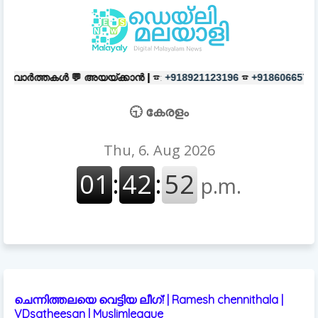
💬
അയയ്ക്കാൻ |
☎:
☎
പരസ്യങ്ങൾക
+918921123196
+918606657037
🕤 കേരളം
ചെന്നിത്തലയെ വെട്ടിയ ലീഗ്! | Ramesh chennithala |
VDsatheesan | Muslimleague