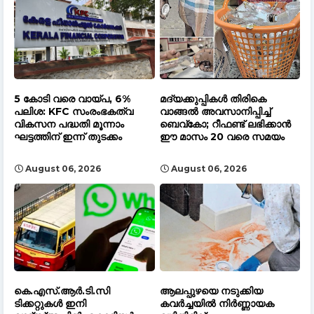
​5 കോടി വരെ വായ്പ, 6%
മദ്യക്കുപ്പികൾ തിരികെ
പലിശ: KFC സംരംഭകത്വ
വാങ്ങൽ അവസാനിപ്പിച്ച്
വികസന പദ്ധതി മൂന്നാം
ബെവ്‌കോ; റീഫണ്ട് ലഭിക്കാൻ
ഘട്ടത്തിന് ഇന്ന് തുടക്കം
ഈ മാസം 20 വരെ സമയം
August 06, 2026
August 06, 2026
​കെ.എസ്.ആർ.ടി.സി
ആലപ്പുഴയെ നടുക്കിയ
ടിക്കറ്റുകൾ ഇനി
കവർച്ചയിൽ നിർണ്ണായക