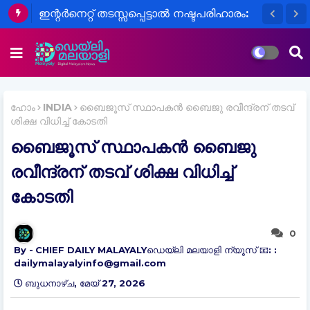
ഇന്റർനെറ്റ് തടസ്സപ്പെട്ടാൽ നഷ്ടപരിഹാരം:
കടുത്ത നിർദ്ദേശങ്ങളുമായി ട്രായിയുടെ
കരടുചട്ടം
ഹോം
INDIA
ബൈജൂസ് സ്ഥാപകൻ ബൈജു രവീന്ദ്രന് തടവ്
ശിക്ഷ വിധിച്ച് കോടതി
ബൈജൂസ് സ്ഥാപകൻ ബൈജു
രവീന്ദ്രന് തടവ് ശിക്ഷ വിധിച്ച്
കോടതി
0
CHIEF DAILY MALAYALYഡെയ്‌ലി മലയാളി ന്യൂസ് 📧: :
dailymalayalyinfo@gmail.com
ബുധനാഴ്‌ച, മേയ് 27, 2026