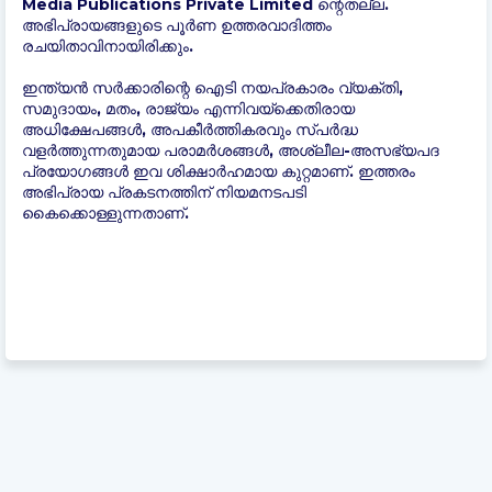
Media Publications Private Limited ന്റെതല്ല.
അഭിപ്രായങ്ങളുടെ പൂർണ ഉത്തരവാദിത്തം
രചയിതാവിനായിരിക്കും.
ഇന്ത്യന്‍ സർക്കാരിന്റെ ഐടി നയപ്രകാരം വ്യക്തി,
സമുദായം, മതം, രാജ്യം എന്നിവയ്ക്കെതിരായ
അധിക്ഷേപങ്ങൾ, അപകീർത്തികരവും സ്പർദ്ധ
വളർത്തുന്നതുമായ പരാമർശങ്ങൾ, അശ്ലീല-അസഭ്യപദ
പ്രയോഗങ്ങൾ ഇവ ശിക്ഷാർഹമായ കുറ്റമാണ്. ഇത്തരം
അഭിപ്രായ പ്രകടനത്തിന് നിയമനടപടി
കൈക്കൊള്ളുന്നതാണ്.