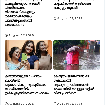
കലക്ടർമാരുടെ അവധി
മറുപടിക്കത്ത് ആഭ്യന്തര
പ്രഖ്യാപനം
വകുപ്പും റദ്ദാക്കി
വിദ്യാർഥികളെയും
രക്ഷിതാക്കളെയും
August 07, 2026
വലയ്ക്കുന്നതായി
ആരോപണം
August 07, 2026
കീർത്തനയുടെ ചോദ്യം
കോട്ടയം ജില്ലയിൽ മഴ
ചെയ്യൽ
ശക്തമായി
പുരോഗമിക്കുന്നു,കുട്ടികളെ
തുടരുന്നു.പടിഞ്ഞാറൻ
ലഹരിക്കേസിൽ
മേഖലയിൽ വെള്ളക്കെട്ടിൽ
ഉൾപ്പെടുത്തിയെന്ന് സംശയം
വീണ്ടും വർധന
August 07, 2026
August 07, 2026