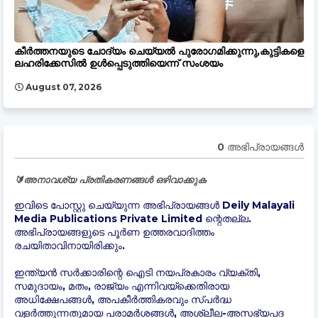
കീർത്തനയുടെ ചോദ്യം ചെയ്യൽ പുരോഗമിക്കുന്നു,കുട്ടികളെ
ലഹരിക്കേസിൽ ഉൾപ്പെടുത്തിയെന്ന് സംശയം
August 07, 2026
0 അഭിപ്രായങ്ങള്‍
🔰അനാവശ്യ പ്രതികരണങ്ങൾ ഒഴിവാക്കുക
ഇവിടെ പോസ്റ്റു ചെയ്യുന്ന അഭിപ്രായങ്ങൾ Deily Malayali
Media Publications Private Limited ന്റെതല്ല.
അഭിപ്രായങ്ങളുടെ പൂർണ ഉത്തരവാദിത്തം
രചയിതാവിനായിരിക്കും.
ഇന്ത്യന്‍ സർക്കാരിന്റെ ഐടി നയപ്രകാരം വ്യക്തി,
സമുദായം, മതം, രാജ്യം എന്നിവയ്ക്കെതിരായ
അധിക്ഷേപങ്ങൾ, അപകീർത്തികരവും സ്പർദ്ധ
വളർത്തുന്നതുമായ പരാമർശങ്ങൾ, അശ്ലീല-അസഭ്യപദ