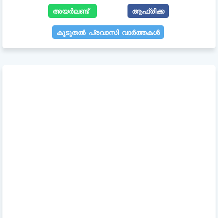
അയർലണ്ട്
ആഫ്രിക്ക
കൂടുതൽ പ്രവാസി വാർത്തകൾ