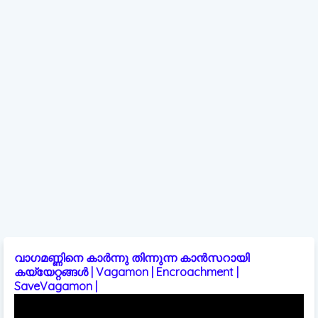
വാഗമണ്ണിനെ കാർന്നു തിന്നുന്ന കാൻസറായി
കയ്യേറ്റങ്ങൾ | Vagamon | Encroachment |
SaveVagamon |