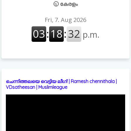
🕤 കേരളം
ചെന്നിത്തലയെ വെട്ടിയ ലീഗ്! | Ramesh chennithala |
VDsatheesan | Muslimleague