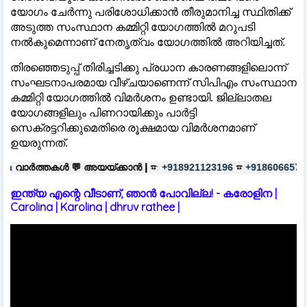
യോഗം ചേർന്നു പരിശോധിക്കാൻ തീരുമാനിച്ച സ്ഥിതിക്ക്
അടുത്ത സംസ്ഥാന കമ്മിറ്റി യോഗത്തിൽ മറുപടി
നൽകുമെന്നാണ് നേതൃത്വം യോഗത്തിൽ അറിയിച്ചത്.
തിരഞ്ഞെടുപ്പ് തിരിച്ചടിക്കു പ്രധാന കാരണങ്ങളിലൊന്ന്
സംഘടനാപരമായ വീഴ്ചയാണെന്ന് സിപിഎം സംസ്ഥാന
കമ്മിറ്റി യോഗത്തിൽ വിമർശനം ഉണ്ടായി. ജില്ലാതല
യോഗങ്ങളിലും പിണറായിക്കും പാർട്ടി
സെക്രട്ടറിക്കുമെതിരെ രൂക്ഷമായ വിമർശനമാണ്
ഉയരുന്നത്.

അയയ്ക്കാൻ |
☎:
☎
പരസ്യങ്ങൾക്
+918921123196
+918606657037
ഇന്ത്യ എന്റെ വീടാണ്, ഞാൻ പോവില്ല! - കരോളിന |
Carolina | Karolina | dhruv rathee |