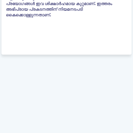
പ്രയോഗങ്ങൾ ഇവ ശിക്ഷാർഹമായ കുറ്റമാണ്. ഇത്തരം
അഭിപ്രായ പ്രകടനത്തിന് നിയമനടപടി
കൈക്കൊള്ളുന്നതാണ്.