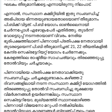
ഘടകം തീരുമാനിക്കട്ടെ എന്നായിരുന്നു നിലപാട്.
എന്നാൽ, സംസ്ഥാന കമ്മിറ്റിയിൽ ഇതു സംബന്ധിച്ച്
അഭിപ്രായ ഭിന്നതയുണ്ടായതോടെയാണ് തീരുമാനം
പി.ബിക്ക് വിട്ടത്. പി.ബി യോഗം ഓൺലൈനായി
ചേർന്നപ്പോൾ ഏഴോളംപേർ എതിർത്തു. തുടർന്ന്
വോട്ടെടുപ്പ് നടന്നതായാണ് വിവരം. നേരിയ
ഭൂരിപക്ഷത്തിലാണ് പിണറായി പ്രതിപക്ഷ നേതാവായി
തുടരട്ടെയെന്ന് പി.ബി തീരുമാനിച്ചത്. 21, 22 തീയതികളിൽ
കേന്ദ്ര സെക്രട്ടേറിയറ്റ് യോഗം ചേർന്നേക്കും.
കേരളത്തിലെ രാഷ്ട്രീയ സാഹചര്യവും തിരഞ്ഞെടുപ്പു
തോൽവിയും ചർച്ചയാകും.
പിണറായിയെ പ്രതിപക്ഷ നേതാവാക്കിയതു
സംബന്ധിച്ചും ചർച്ചകളുണ്ടാകാം.കഴിഞ്ഞ 2
ദിവസങ്ങളിലായി നടന്ന സംസ്ഥാന കമ്മിറ്റി യോഗത്തിൽ
തിരഞ്ഞെടുപ്പു തോൽവി സംബന്ധിച്ചു രൂക്ഷമായ
വിമർശനങ്ങൾ ഉയർന്നെങ്കിലും സംസ്ഥാന
സെക്രട്ടറിയോ, മുഖ്യമന്ത്രി സ്ഥാനമൊഴിഞ്ഞ
പിണറായി വിജയനോ മറുപടി നൽകിയില്ല.
തോൽവിയുടെ കാരണങ്ങൾ ബ്രാഞ്ച് തലം വരെ