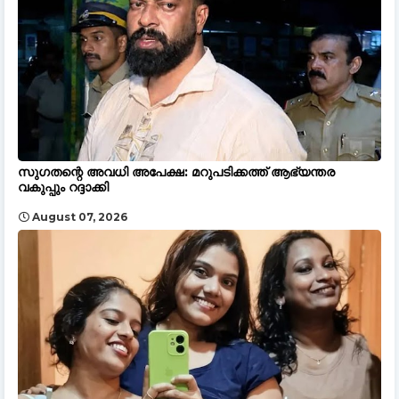
സുഗതന്റെ അവധി അപേക്ഷ: മറുപടിക്കത്ത് ആഭ്യന്തര
വകുപ്പും റദ്ദാക്കി
August 07, 2026