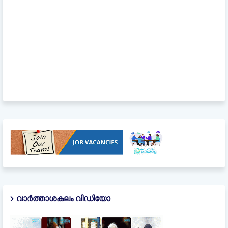
വാർത്താശകലം വിഡിയോ