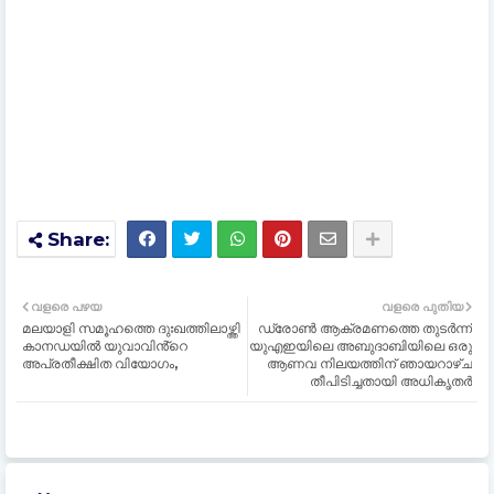
വളരെ പഴയ
വളരെ പുതിയ
മലയാളി സമൂഹത്തെ ദുഃഖത്തിലാഴ്ത്തി
ഡ്രോൺ ആക്രമണത്തെ തുടർന്ന്
കാനഡയിൽ യുവാവിൻ്റെ
യുഎഇയിലെ അബുദാബിയിലെ ഒരു
അപ്രതീക്ഷിത വിയോഗം,
ആണവ നിലയത്തിന് ഞായറാഴ്ച
തീപിടിച്ചതായി അധികൃതർ