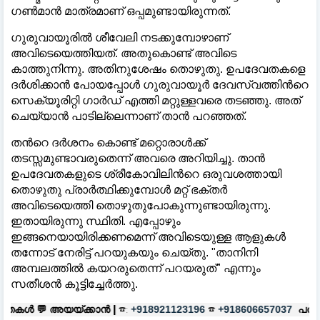
ഗൺമാൻ മാത്രമാണ് ഒപ്പമുണ്ടായിരുന്നത്.
​ഗുരുവായൂരിൽ ശീവേലി നടക്കുമ്പോഴാണ്
അവിടെയെത്തിയത്. അതുകൊണ്ട് അവിടെ
കാത്തുനിന്നു. അതിനുശേഷം തൊഴുതു. ഉപദേവതകളെ
ദർശിക്കാൻ പോയപ്പോൾ ഗുരുവായൂർ ദേവസ്വത്തിന്‍റെ
സെക്യൂരിറ്റി ഗാർഡ് എത്തി മറ്റുള്ളവരെ തടഞ്ഞു. അത്
ചെയ്യാൻ പാടില്ലെന്നാണ് താൻ പറഞ്ഞത്.
തന്‍റെ ദർശനം കൊണ്ട് മറ്റൊരാൾക്ക്
തടസ്സമുണ്ടാവരുതെന്ന് അവരെ അറിയിച്ചു. താൻ
ഉപദേവതകളുടെ ശ്രീകോവിലിന്‍റെ ഒരുവശത്തായി
തൊഴുതു പ്രാർത്ഥിക്കുമ്പോൾ മറ്റ് ഭക്തർ
അവിടെയെത്തി തൊഴുതുപോകുന്നുണ്ടായിരുന്നു.
ഇതായിരുന്നു സ്ഥിതി. എപ്പോഴും
ഇങ്ങനെയായിരിക്കണമെന്ന് അവിടെയുള്ള ആളുകൾ
തന്നോട് നേരിട്ട് പറയുകയും ചെയ്തു. "താനിനി
അമ്പലത്തിൽ കയറരുതെന്ന് പറയരുത്" എന്നും
സതീശൻ കൂട്ടിച്ചേർത്തു.
്കാൻ |
☎:
☎
പരസ്യങ്ങൾക്ക്
|
☎:
+918921123196
+918606657037