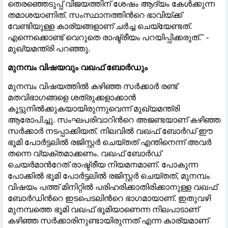
തെരഞ്ഞെടുപ്പ് വിജയത്തിന് ശേഷം ആദ്യം കേൾക്കുന്ന
തമാശയാണിത്. സംസ്ഥാനത്തിന്‍റെ ഭാവിയ്ക്ക്
വേണ്ടിയുള്ള കാര്യങ്ങളാണ് ചർച്ച ചെയ്യേണ്ടത്.
എന്നെക്കൊണ്ട് വെറുതെ രാഷ്ട്രീയം പറയിപ്പിക്കരുത്." -
മുഖ്യമന്ത്രി പറഞ്ഞു.
​മുനമ്പം വിഷയവും വഖഫ് ബോർഡും
​മുനമ്പം വിഷയത്തിൽ കഴിഞ്ഞ സർക്കാർ രണ്ട്
മതവിഭാഗങ്ങളെ ശത്രുക്കളാക്കാൻ
കൂട്ടുനിൽക്കുകയായിരുന്നുവെന്ന് മുഖ്യമന്ത്രി
ആരോപിച്ചു. സംഘപരിവാറിന്‍റെ അജണ്ടയാണ് കഴിഞ്ഞ
സർക്കാർ നടപ്പാക്കിയത്. നിലവിൽ വഖഫ് ബോർഡ് ഈ
ഭൂമി പോർട്ടലിൽ രജിസ്റ്റർ ചെയ്തത് എന്തിനെന്ന് അവർ
തന്നെ വ്യക്തമാക്കണം. വഖഫ് ബോർഡ്
ചെയർമാന്‍റേത് രാഷ്ട്രീയ നിയമനമാണ്. പോകുന്ന
പോക്കിൽ ഭൂമി പോർട്ടലിൽ രജിസ്റ്റർ ചെയ്തത്, മുനമ്പം
വിഷയം പത്ത് മിനിറ്റിൽ പരിഹരിക്കാതിരിക്കാനുള്ള വഖഫ്
ബോർഡിന്‍റെ ഇടപെടലിന്‍റെ ഭാഗമായാണ്. ഇതുവഴി
മുനമ്പത്തെ ഭൂമി വഖഫ് ഭൂമിയാണെന്ന നിലപാടാണ്
കഴിഞ്ഞ സർക്കാരിനുണ്ടായിരുന്നത് എന്ന കാര്യമാണ്