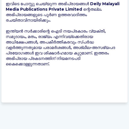
ഇവിടെ പോസ്റ്റു ചെയ്യുന്ന അഭിപ്രായങ്ങൾ Deily Malayali
Media Publications Private Limited ന്റെതല്ല.
അഭിപ്രായങ്ങളുടെ പൂർണ ഉത്തരവാദിത്തം
രചയിതാവിനായിരിക്കും.
ഇന്ത്യന്‍ സർക്കാരിന്റെ ഐടി നയപ്രകാരം വ്യക്തി,
സമുദായം, മതം, രാജ്യം എന്നിവയ്ക്കെതിരായ
അധിക്ഷേപങ്ങൾ, അപകീർത്തികരവും സ്പർദ്ധ
വളർത്തുന്നതുമായ പരാമർശങ്ങൾ, അശ്ലീല-അസഭ്യപദ
പ്രയോഗങ്ങൾ ഇവ ശിക്ഷാർഹമായ കുറ്റമാണ്. ഇത്തരം
അഭിപ്രായ പ്രകടനത്തിന് നിയമനടപടി
കൈക്കൊള്ളുന്നതാണ്.