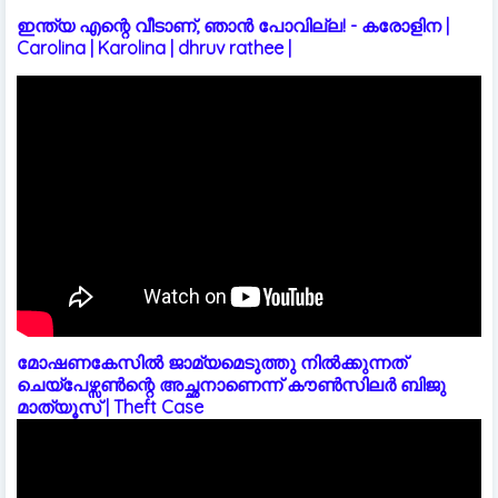
ഇന്ത്യ എന്റെ വീടാണ്, ഞാൻ പോവില്ല! - കരോളിന |
Carolina | Karolina | dhruv rathee |
മോഷണകേസിൽ ജാമ്യമെടുത്തു നിൽക്കുന്നത്
ചെയ്പേഴ്സൺന്റെ അച്ഛനാണെന്ന് കൗൺസിലർ ബിജു
മാത്യൂസ് | Theft Case