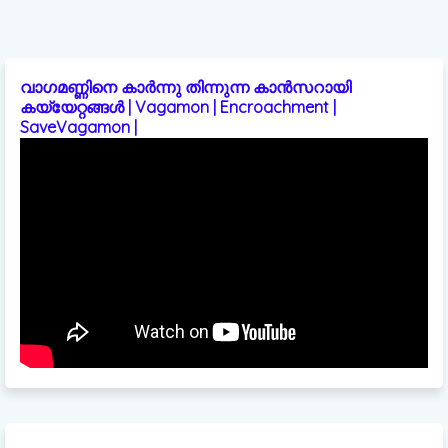
വാഗമണ്ണിനെ കാർന്നു തിന്നുന്ന കാൻസറായി
കയ്യേറ്റങ്ങൾ | Vagamon | Encroachment |
SaveVagamon |