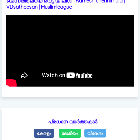
ചെന്നിത്തലയെ വെട്ടിയ ലീഗ്! | Ramesh chennithala |
VDsatheesan | Muslimleague
പ്രധാന വാർത്തകൾ
കേരളം
ദേശീയം
വിദേശം