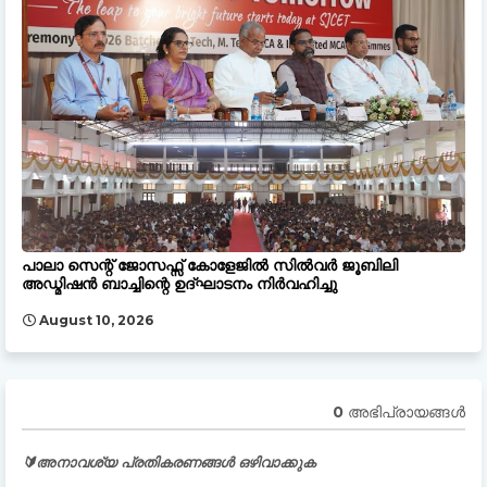
പാലാ സെന്റ് ജോസഫ്സ് കോളേജിൽ സിൽവർ ജൂബിലി
അഡ്മിഷൻ ബാച്ചിന്റെ ഉദ്ഘാടനം നിർവഹിച്ചു
August 10, 2026
0 അഭിപ്രായങ്ങള്‍
🔰അനാവശ്യ പ്രതികരണങ്ങൾ ഒഴിവാക്കുക