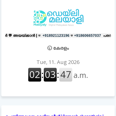
ാൻ |
☎:
☎
പരസ്യങ്ങൾക്ക്
|
☎:
+918921123196
+918606657037
+91
🕤 കേരളം