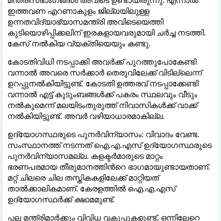
മന്ത്രിസഭാംഗങ്ങൾ അവിടെ ഉണ്ടായിരുന്നു. എന്നാൽ
ഇത്തവണ എറണാകുളം ജില്ലയിലുള്ള
ഉന്നതവിദ്യാഭ്യാസമന്ത്രി അവിടെയെത്തി
കുടിയൊഴിപ്പിക്കലിന് ഇരകളായവരുമായി ചർച്ച നടത്തി.
കേസ് നൽകിയ വ്യക്തിയെയും കണ്ടു.
​കോടതിവിധി നടപ്പാക്കി അവർക്ക് പുറത്തുപോകേണ്ടി
വന്നാൽ അവരെ സർക്കാർ തെരുവിലേക്ക് വിടില്ലെന്ന്
ഉറപ്പുനൽകിയിട്ടുണ്ട്. കോടതി ഉത്തരവ് നടപ്പാക്കേണ്ടി
വന്നാൽ എട്ട് കുടുംബങ്ങൾക്ക് പകരം സ്ഥലവും വീടും
നൽകുമെന്ന് മലയിടംതുരുത്ത് നിവാസികൾക്ക് വാക്ക്
നൽകിയിട്ടുണ്ട്. അവർ വഴിയാധാരമാകില്ല.
​ഉദ്യോഗസ്ഥരുടെ പുനർവിന്യാസം: വിവാദം വേണ്ട. ​
സംസ്ഥാനത്ത് നടന്നത് ഐ.എ.എസ് ഉദ്യോഗസ്ഥരുടെ
പുനർവിന്യാസമല്ല. കളക്ടർമാരുടെ മാറ്റം
ഭരണപരമായ തീരുമാനത്തിന്‍റെ ഭാഗമായുണ്ടായതാണ്.
മറ്റ് ചിലരെ ചില തസ്തികകളിലേക്ക് മാറ്റിയത്
താൽക്കാലികമാണ്. കേരളത്തിൽ ഐ.എ.എസ്
ഉദ്യോഗസ്ഥർക്ക് ക്ഷാമമുണ്ട്.
പല മന്ത്രിമാർക്കും വിവിധ വകുപ്പുകളുണ്ട്, ഒന്നിലേറെ