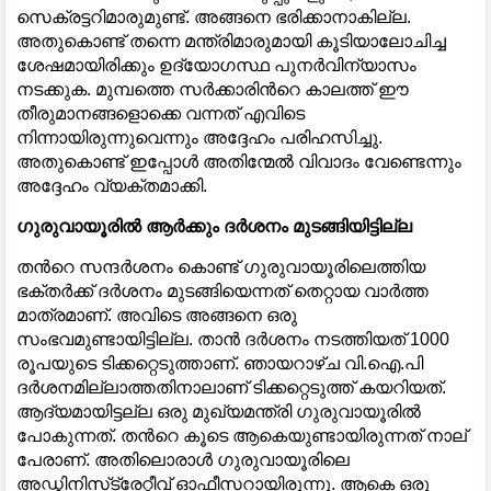
സെക്രട്ടറിമാരുമുണ്ട്. അങ്ങനെ ഭരിക്കാനാകില്ല.
അതുകൊണ്ട് തന്നെ മന്ത്രിമാരുമായി കൂടിയാലോചിച്ച
ശേഷമായിരിക്കും ഉദ്യോഗസ്ഥ പുനർവിന്യാസം
നടക്കുക. മുമ്പത്തെ സർക്കാരിന്‍റെ കാലത്ത് ഈ
തീരുമാനങ്ങളൊക്കെ വന്നത് എവിടെ
നിന്നായിരുന്നുവെന്നും അദ്ദേഹം പരിഹസിച്ചു.
അതുകൊണ്ട് ഇപ്പോൾ അതിന്മേൽ വിവാദം വേണ്ടെന്നും
അദ്ദേഹം വ്യക്തമാക്കി.
​ഗുരുവായൂരിൽ ആർക്കും ദർശനം മുടങ്ങിയിട്ടില്ല
​തന്‍റെ സന്ദർശനം കൊണ്ട് ഗുരുവായൂരിലെത്തിയ
ഭക്തർക്ക് ദർശനം മുടങ്ങിയെന്നത് തെറ്റായ വാർത്ത
മാത്രമാണ്. അവിടെ അങ്ങനെ ഒരു
സംഭവമുണ്ടായിട്ടില്ല. താൻ ദർശനം നടത്തിയത് 1000
രൂപയുടെ ടിക്കറ്റെടുത്താണ്. ഞായറാഴ്ച വി.ഐ.പി
ദർശനമില്ലാത്തതിനാലാണ് ടിക്കറ്റെടുത്ത് കയറിയത്.
ആദ്യമായിട്ടല്ല ഒരു മുഖ്യമന്ത്രി ഗുരുവായൂരിൽ
പോകുന്നത്. തന്‍റെ കൂടെ ആകെയുണ്ടായിരുന്നത് നാല്
പേരാണ്. അതിലൊരാൾ ഗുരുവായൂരിലെ
അഡ്മിനിസ്‌ട്രേറ്റീവ് ഓഫീസറായിരുന്നു. ആകെ ഒരു