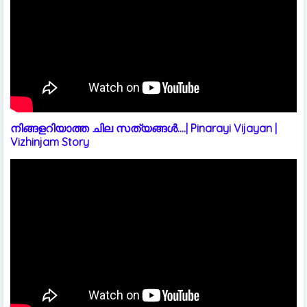
നിങ്ങളറിയാത്ത ചില സത്യങ്ങൾ....| Pinarayi Vijayan |
Vizhinjam Story