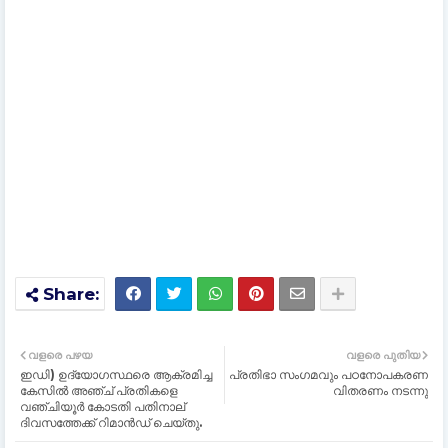
വളരെ പഴയ
വളരെ പുതിയ
ഇഡി) ഉദ്യോഗസ്ഥരെ ആക്രമിച്ച
പ്രതിഭാ സംഗമവും പഠനോപകരണ
കേസിൽ അഞ്ച് പ്രതികളെ
വിതരണം നടന്നു
വഞ്ചിയൂർ കോടതി പതിനാല്
ദിവസത്തേക്ക് റിമാൻഡ് ചെയ്തു.