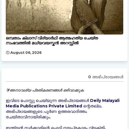
ഒമ്പതാം ക്ലാസ് വിദ്യാർഥി ആത്മഹത്യ ചെയ്ത
സംഭവത്തിൽ മധ്യവയസ്കൻ അറസ്റ്റിൽ
August 06, 2026
0 അഭിപ്രായങ്ങള്‍
🔰അനാവശ്യ പ്രതികരണങ്ങൾ ഒഴിവാക്കുക
ഇവിടെ പോസ്റ്റു ചെയ്യുന്ന അഭിപ്രായങ്ങൾ Deily Malayali
Media Publications Private Limited ന്റെതല്ല.
അഭിപ്രായങ്ങളുടെ പൂർണ ഉത്തരവാദിത്തം
രചയിതാവിനായിരിക്കും.
ഇന്ത്യന്‍ സർക്കാരിന്റെ ഐടി നയപ്രകാരം വ്യക്തി,