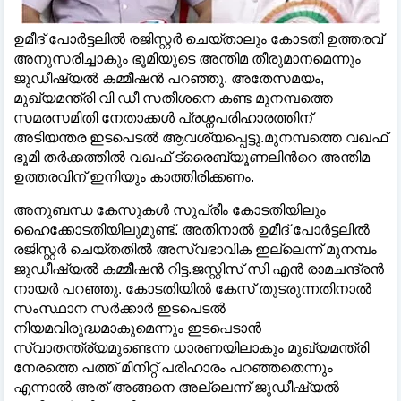
ഉമീദ് പോർട്ടലിൽ രജിസ്റ്റർ ചെയ്താലും കോടതി ഉത്തരവ്
അനുസരിച്ചാകും ഭൂമിയുടെ അന്തിമ തീരുമാനമെന്നും
ജുഡീഷ്യൽ കമ്മീഷൻ പറഞ്ഞു. അതേസമയം,
മുഖ്യമന്ത്രി വി ഡീ സതീശനെ കണ്ട മുനമ്പത്തെ
സമരസമിതി നേതാക്കൾ പ്രശ്നപരിഹാരത്തിന്
അടിയന്തര ഇടപെടൽ ആവശ്യപ്പെട്ടു.മുനമ്പത്തെ വഖഫ്
ഭൂമി തർക്കത്തിൽ വഖഫ് ട്രൈബ്യൂണലിന്‍റെ അന്തിമ
ഉത്തരവിന് ഇനിയും കാത്തിരിക്കണം.
അനുബന്ധ കേസുകൾ സുപ്രീം കോടതിയിലും
ഹൈക്കോടതിയിലുമുണ്ട്. അതിനാൽ ഉമീദ് പോർട്ടലിൽ
രജിസ്റ്റർ ചെയ്തതിൽ അസ്വഭാവിക ഇല്ലെന്ന് മുനമ്പം
ജുഡീഷ്യൽ കമ്മീഷൻ റിട്ട.ജസ്റ്റിസ് സി എൻ രാമചന്ദ്രൻ
നായർ പറഞ്ഞു. കോടതിയിൽ കേസ് തുടരുന്നതിനാൽ
സംസ്ഥാന സർക്കാർ ഇടപെടൽ
നിയമവിരുദ്ധമാകുമെന്നും ഇടപെടാൻ
സ്വാതന്ത്ര്യമുണ്ടെന്ന ധാരണയിലാകും മുഖ്യമന്ത്രി
നേരത്തെ പത്ത് മിനിറ്റ് പരിഹാരം പറഞ്ഞതെന്നും
എന്നാൽ അത് അങ്ങനെ അല്ലെന്ന് ജുഡീഷ്യൽ