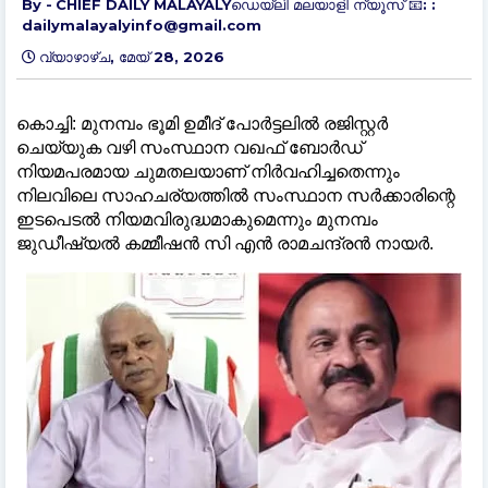
CHIEF DAILY MALAYALYഡെയ്‌ലി മലയാളി ന്യൂസ് 📧: :
dailymalayalyinfo@gmail.com
വ്യാഴാഴ്‌ച, മേയ് 28, 2026
കൊച്ചി: മുനമ്പം ഭൂമി ഉമീദ് പോർട്ടലിൽ രജിസ്റ്റർ
ചെയ്യുക വഴി സംസ്ഥാന വഖഫ് ബോർഡ്
നിയമപരമായ ചുമതലയാണ് നിർവഹിച്ചതെന്നും
നിലവിലെ സാഹചര്യത്തിൽ സംസ്ഥാന സർക്കാരിന്റെ
ഇടപെടൽ നിയമവിരുദ്ധമാകുമെന്നും മുനമ്പം
ജുഡീഷ്യൽ കമ്മീഷൻ സി എൻ രാമചന്ദ്രൻ നായർ.