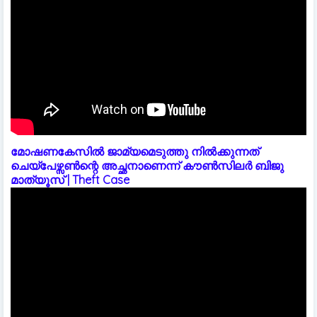
മോഷണകേസിൽ ജാമ്യമെടുത്തു നിൽക്കുന്നത്
ചെയ്പേഴ്സൺന്റെ അച്ഛനാണെന്ന് കൗൺസിലർ ബിജു
മാത്യൂസ് | Theft Case