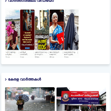
വാർത്താശകലം വിഡിയോ
കേരള വാർത്തകൾ