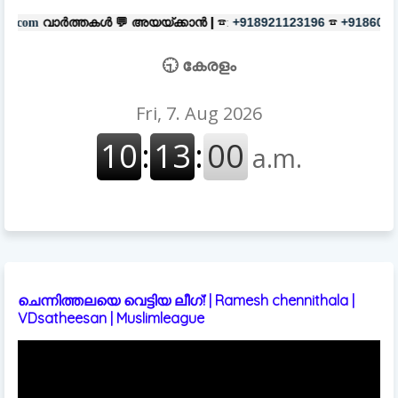
ൾ 💬
അയയ്ക്കാൻ |
☎:
☎
പരസ്യങ്ങ
+918921123196
+918606657037
🕤 കേരളം
ചെന്നിത്തലയെ വെട്ടിയ ലീഗ്! | Ramesh chennithala |
VDsatheesan | Muslimleague