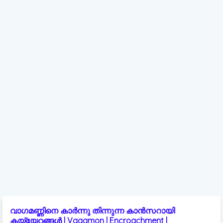
വാഗമണ്ണിനെ കാർന്നു തിന്നുന്ന കാൻസറായി
കയ്യേറ്റങ്ങൾ | Vagamon | Encroachment |