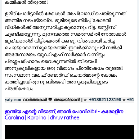
കമ്മീഷന്‍ തിരുത്തി.
ഉമീദ് പോർട്ടലിൽ രേഖകൾ അപ്ലോഡ് ചെയ്യുന്നത്
അന്തിമ നടപടിയല്ല. ഭൂമിയുടെ തീർപ്പ് കോടതി
വിധികൾക്ക് അനുസരിച്ചാകുമെന്നും റിട്ട. ജസ്റ്റിസ്
ചൂണ്ടിക്കാട്ടുന്നു. മുനമ്പത്തെ സമരസമിതി നേതാക്കൾ
മുഖ്യമന്ത്രി വീട്ടിലെത്തി കണ്ടു. വിശദമായി ചർച്ച
ചെയ്യാമെന്ന് മുഖ്യമന്ത്രി ഇവർക്ക് മറുപടി നൽകി.
അതേസമയം യുഡിഎഫ് സർക്കാർ വന്നിട്ടും
പ്രശ്നപരിഹാരം വൈകുന്നതിൽ ബിജെപി
അനുകൂലികളായ ഒരു വിഭാഗം പ്രതിഷേധം തുടങ്ങി.
സംസ്ഥാന വഖഫ് ബോർഡ് ചെയർമാന്റെ കോലം
കത്തിച്ചായിരുന്നു ബിജെപി അനുകൂലികളുടെ
പ്രതിഷേധം
്തകൾ 💬
അയയ്ക്കാൻ |
☎:
☎
പരസ്യ
+918921123196
+918606657037
ഇന്ത്യ എന്റെ വീടാണ്, ഞാൻ പോവില്ല! - കരോളിന |
Carolina | Karolina | dhruv rathee |