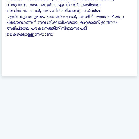
സമുദായം, മതം, രാജ്യം എന്നിവയ്ക്കെതിരായ
അധിക്ഷേപങ്ങൾ, അപകീർത്തികരവും സ്പർദ്ധ
വളർത്തുന്നതുമായ പരാമർശങ്ങൾ, അശ്ലീല-അസഭ്യപദ
പ്രയോഗങ്ങൾ ഇവ ശിക്ഷാർഹമായ കുറ്റമാണ്. ഇത്തരം
അഭിപ്രായ പ്രകടനത്തിന് നിയമനടപടി
കൈക്കൊള്ളുന്നതാണ്.