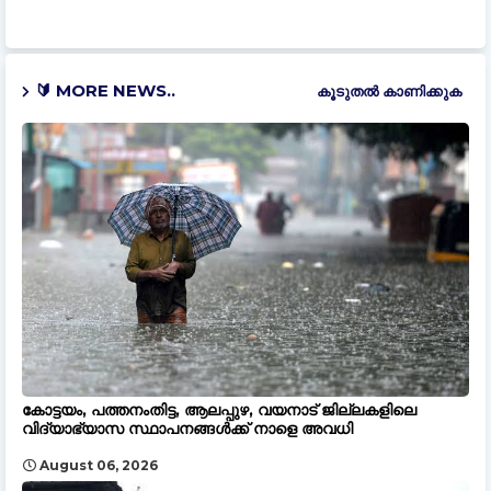
🔰 MORE NEWS..
കൂടുതൽ‍ കാണിക്കുക
കോട്ടയം, പത്തനംതിട്ട, ആലപ്പുഴ, വയനാട് ജില്ലകളിലെ
വിദ്യാഭ്യാസ സ്ഥാപനങ്ങൾക്ക് നാളെ അവധി
August 06, 2026