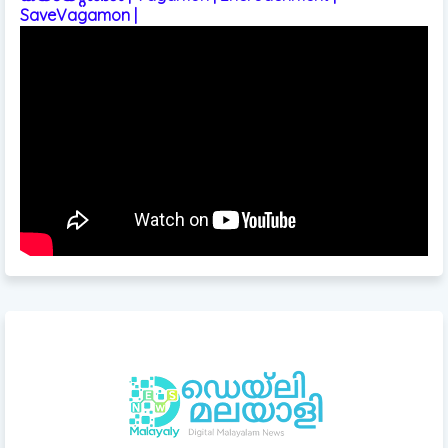
SaveVagamon |