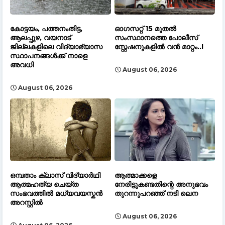
കോട്ടയം, പത്തനംതിട്ട,
ഓഗസറ്റ് 15 മുതല്‍
ആലപ്പുഴ, വയനാട്
സംസ്ഥാനത്തെ പോലീസ്
ജില്ലകളിലെ വിദ്യാഭ്യാസ
സ്റ്റേഷനുകളിൽ വൻ മാറ്റം..!
സ്ഥാപനങ്ങൾക്ക് നാളെ
അവധി
August 06, 2026
August 06, 2026
ഒമ്പതാം ക്ലാസ് വിദ്യാർഥി
ആത്മാക്കളെ
ആത്മഹത്യ ചെയ്ത
നേരിട്ടുകണ്ടതിന്റെ അനുഭവം
സംഭവത്തിൽ മധ്യവയസ്കൻ
തുറന്നുപറഞ്ഞ് നടി ലെന
അറസ്റ്റിൽ
August 06, 2026