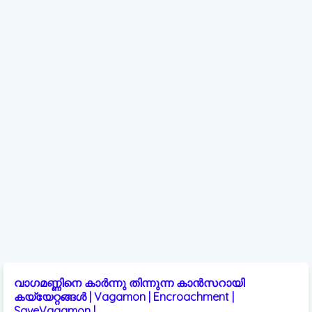
വാഗമണ്ണിനെ കാർന്നു തിന്നുന്ന കാൻസറായി
കയ്യേറ്റങ്ങൾ | Vagamon | Encroachment |
SaveVagamon |