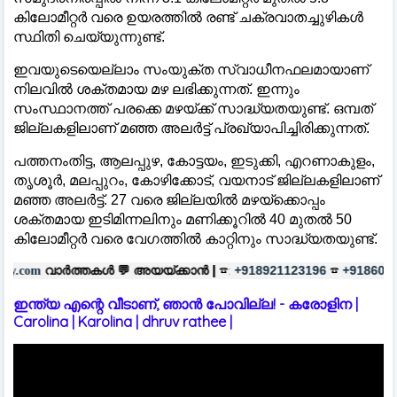
കിലോമീറ്റർ വരെ ഉയരത്തിൽ രണ്ട് ചക്രവാതച്ചുഴികൾ
സ്ഥിതി ചെയ്യുന്നുണ്ട്.
ഇവയുടെയെല്ലാം സംയുക്ത സ്വാധീനഫലമായാണ്
നിലവിൽ ശക്തമായ മഴ ലഭിക്കുന്നത്. ഇന്നും
സംസ്ഥാനത്ത് പരക്കെ മഴയ്ക്ക് സാദ്ധ്യതയുണ്ട്. ഒമ്പത്
ജില്ലകളിലാണ് മഞ്ഞ അലർട്ട് പ്രഖ്യാപിച്ചിരിക്കുന്നത്.
പത്തനംതിട്ട, ആലപ്പുഴ, കോട്ടയം, ഇടുക്കി, എറണാകുളം,
തൃശൂർ, മലപ്പുറം, കോഴിക്കോട്, വയനാട് ജില്ലകളിലാണ്
മഞ്ഞ അലർട്ട്. 27 വരെ ജില്ലയിൽ മഴയ്ക്കൊപ്പം
ശക്തമായ ഇടിമിന്നലിനും മണിക്കൂറിൽ 40 മുതൽ 50
കിലോമീറ്റർ വരെ വേഗത്തിൽ കാറ്റിനും സാദ്ധ്യതയുണ്ട്.
ൾ 💬
അയയ്ക്കാൻ |
☎:
☎
പരസ്യങ്
+918921123196
+918606657037
ഇന്ത്യ എന്റെ വീടാണ്, ഞാൻ പോവില്ല! - കരോളിന |
Carolina | Karolina | dhruv rathee |