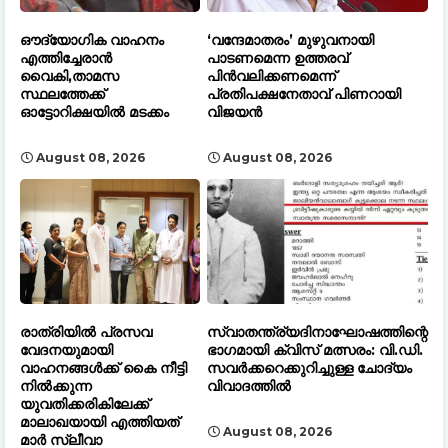
ഔദ്യോഗിക വാഹനം
‘വന്ദേമാതരം’ മുഴുവനായി
എത്തിച്ചേരാൻ
പാടണമെന്ന ഉത്തരവ്
വൈകി,താമസ
പിൻവലിക്കണമെന്ന്
സ്ഥലത്തേക്ക്
പ്രതിപക്ഷനേതാവ് പിണറായി
ഓട്ടോറിക്ഷയിൽ മടക്കം
വിജയൻ
August 08, 2026
August 08, 2026
രാത്രിയിൽ പ്രസവ
സ്വാതന്ത്ര്യദിനാഘോഷത്തിന്റെ
വേദനയുമായി
ഭാഗമായി ക്വിസ് മത്സരം: വി.ഡി.
വാഹനങ്ങൾക്ക് കൈ നീട്ടി
സവർക്കറെക്കുറിച്ചുള്ള ചോദ്യം
നിൽക്കുന്ന
വിവാദത്തിൽ
യുവതിക്കരികിലേക്ക്
മാലാഖയായി എത്തിയത്
August 08, 2026
മാർ സ്ലീവാ