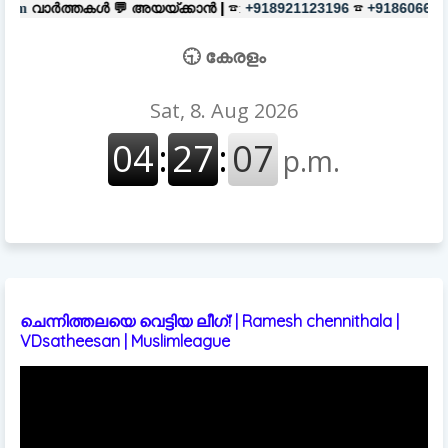
💬
അയയ്ക്കാൻ |
☎:
☎
പരസ്യങ്ങൾ
+918921123196
+918606657037
🕤 കേരളം
ചെന്നിത്തലയെ വെട്ടിയ ലീഗ്! | Ramesh chennithala |
VDsatheesan | Muslimleague