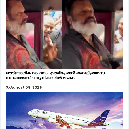
ഔദ്യോഗിക വാഹനം എത്തിച്ചേരാൻ വൈകി,താമസ
സ്ഥലത്തേക്ക് ഓട്ടോറിക്ഷയിൽ മടക്കം
August 08, 2026