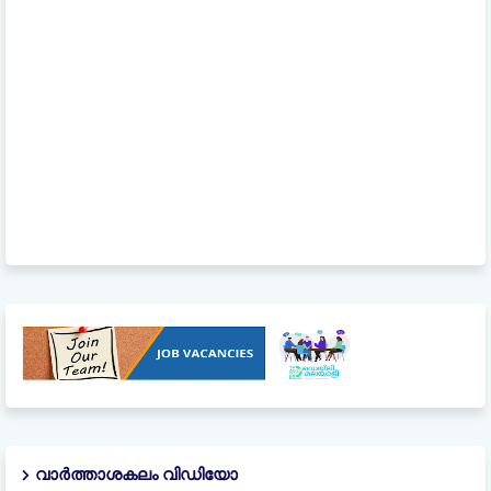
വാർത്താശകലം വിഡിയോ