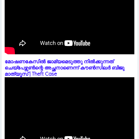
മോഷണകേസിൽ ജാമ്യമെടുത്തു നിൽക്കുന്നത്
ചെയ്പേഴ്സൺന്റെ അച്ഛനാണെന്ന് കൗൺസിലർ ബിജു
മാത്യൂസ് | Theft Case