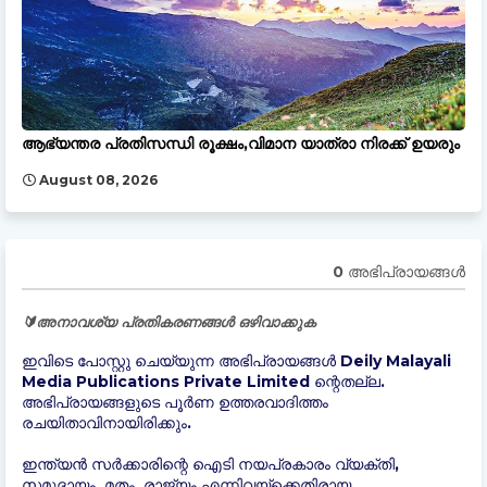
ആഭ്യന്തര പ്രതിസന്ധി രൂക്ഷം,വിമാന യാത്രാ നിരക്ക് ഉയരും
August 08, 2026
0 അഭിപ്രായങ്ങള്‍
🔰അനാവശ്യ പ്രതികരണങ്ങൾ ഒഴിവാക്കുക
ഇവിടെ പോസ്റ്റു ചെയ്യുന്ന അഭിപ്രായങ്ങൾ Deily Malayali
Media Publications Private Limited ന്റെതല്ല.
അഭിപ്രായങ്ങളുടെ പൂർണ ഉത്തരവാദിത്തം
രചയിതാവിനായിരിക്കും.
ഇന്ത്യന്‍ സർക്കാരിന്റെ ഐടി നയപ്രകാരം വ്യക്തി,
സമുദായം, മതം, രാജ്യം എന്നിവയ്ക്കെതിരായ