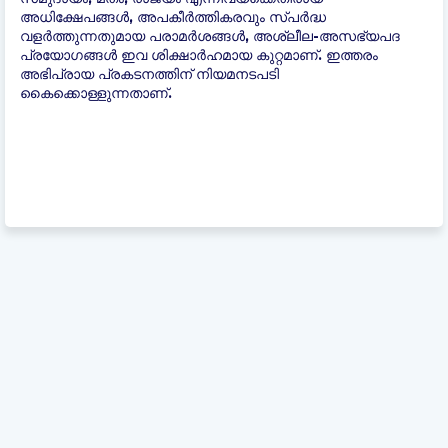
അധിക്ഷേപങ്ങൾ, അപകീർത്തികരവും സ്പർദ്ധ
വളർത്തുന്നതുമായ പരാമർശങ്ങൾ, അശ്ലീല-അസഭ്യപദ
പ്രയോഗങ്ങൾ ഇവ ശിക്ഷാർഹമായ കുറ്റമാണ്. ഇത്തരം
അഭിപ്രായ പ്രകടനത്തിന് നിയമനടപടി
കൈക്കൊള്ളുന്നതാണ്.