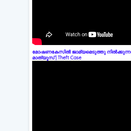
മോഷണകേസിൽ ജാമ്യമെടുത്തു നിൽക്കുന്നത
മാത്യൂസ് | Theft Case