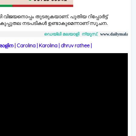
ിജയനൊപ്പം തുടരുകയാണ്. പുതിയ റിപ്പോർട്ട്
 വകുപ്പുതല നടപടികൾ ഉണ്ടാകുമെന്നാണ് സൂചന.
ഡെയ്‌ലി മലയാളി ന്യൂസ്,
വാർത്ത
www.dailymalayaly.com
 | Carolina | Karolina | dhruv rathee |