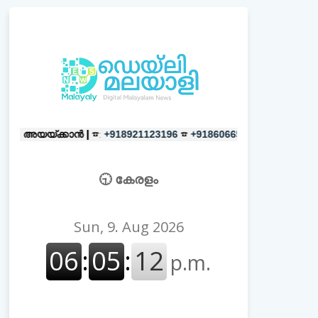
കാൻ |
☎:
☎
പരസ്യങ്ങൾക്ക്
|
☎:
+918921123196
+918606657037
+9
🕤 കേരളം