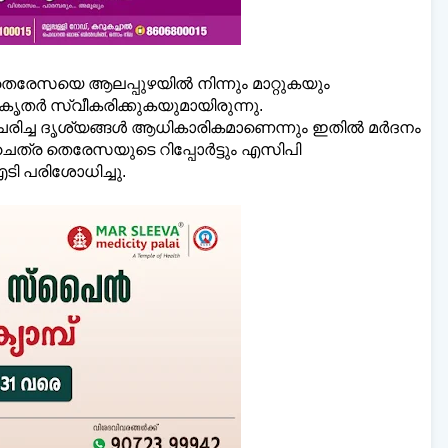
തെരേസയെ ആലപ്പുഴയിൽ നിന്നും മാറ്റുകയും
ൃതർ സ്വീകരിക്കുകയുമായിരുന്നു.
രചരിച്ച ദൃശ്യങ്ങൾ ആധികാരികമാണെന്നും ഇതിൽ മർദനം
 ചൈത്ര തെരേസയുടെ റിപ്പോർട്ടും എസിപി
ി പരിശോധിച്ചു.