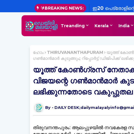
🔰BREAKING NEWS:
ഇ20 പെട്രോളിന്റ
എണ്ണക്കമ്പനികൾ; ചട
Treanding
Kerala
India
വ്യക്തമാക്കി സം
ഹോം
THIRUVANANTHAPURAM
യൂത്ത് കോൺഗ
ഗൺമാൻമാർ കുടുങ്ങും; റിപ്പോർട്ട് ഡിജിപിക്ക് ലഭ
യൂത്ത് കോൺഗ്രസ് നേതാക്
വിജയന്റെ ഗൺമാൻമാർ കുടുങ്ങു
ലഭിക്കുന്നതോടെ വകുപ്പുത
DAILY DESK;dailymalayalyinfo@gma
തിരുവനന്തപുരം: ആലപ്പുഴയിൽ നവകേരള സദസ