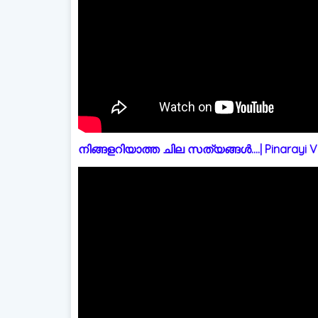
നിങ്ങളറിയാത്ത ചില സത്യങ്ങൾ....| Pinarayi Vi