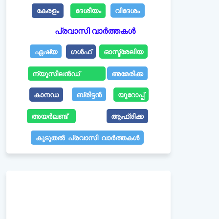
കേരളം
ദേശീയം
വിദേശം
പ്രവാസി വാർത്തകൾ
ഏഷ്യ
ഗൾഫ്
ഓസ്ട്രേലിയ
ന്യൂസീലൻഡ്
അമേരിക്ക
കാനഡ
ബ്രിട്ടൻ
യൂറോപ്പ്
അയർലണ്ട്
ആഫ്രിക്ക
കൂടുതൽ പ്രവാസി വാർത്തകൾ