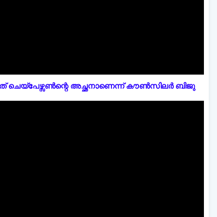
് ചെയ്പേഴ്സൺന്റെ അച്ഛനാണെന്ന് കൗൺസിലർ ബിജു