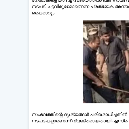
നേതാക്കളെ മർദിച്ച സംഭവത്തിൽ പിണറായി 
നടപടി ചട്ടവിരുദ്ധമാണെന്ന പ്രത്യേക അന്വേ
കൈമാറും.
ഡെയ്‌
സംഭവത്തിന്റെ ദൃശ്യങ്ങൾ പരിശോധിച്ചതിൽ ന
നടപടികളാണെന്ന് വ്യക്തമായതായി എസ്ഐട