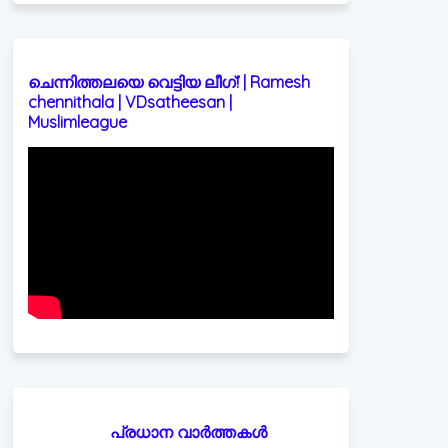
ചെന്നിത്തലയെ വെട്ടിയ ലീഗ്! | Ramesh
chennithala | VDsatheesan |
Muslimleague
പ്രധാന വാർത്തകൾ