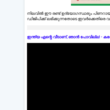
നിലവിൽ ഈ രണ്ട് ഉദ്യോഗസ്ഥരും പിണറായി വ
ഡിജിപിക്ക് ലഭിക്കുന്നതോടെ ഇവർക്കെതിരെ
ഇന്ത്യ എന്റെ വീടാണ്, ഞാൻ പോവില്ല! - കരോളിന