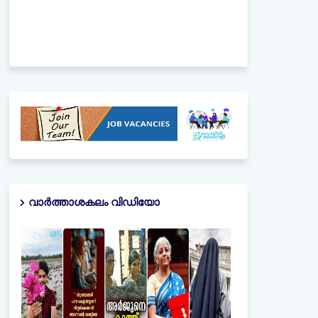
വാർത്താശകലം വിഡിയോ