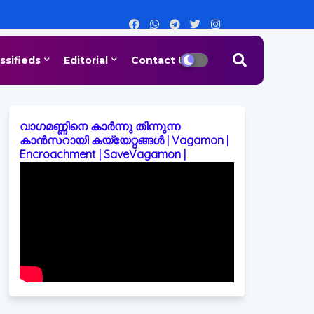
ssifieds
Editorial
Contact Us
വാഗമണ്ണിനെ കാർന്നു തിന്നുന്ന
കാൻസറായി കയ്യേറ്റങ്ങൾ | Vagamon |
Encroachment | SaveVagamon |