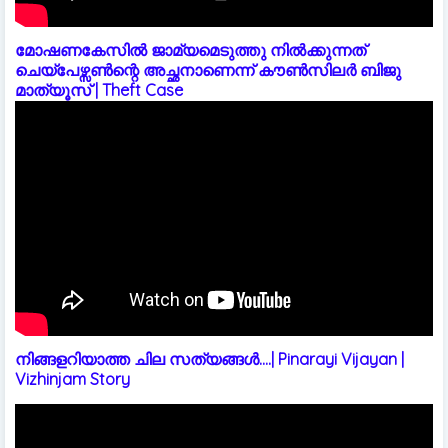
മോഷണകേസിൽ ജാമ്യമെടുത്തു നിൽക്കുന്നത്
ചെയ്പേഴ്സൺന്റെ അച്ഛനാണെന്ന് കൗൺസിലർ ബിജു
മാത്യൂസ് | Theft Case
നിങ്ങളറിയാത്ത ചില സത്യങ്ങൾ....| Pinarayi Vijayan |
Vizhinjam Story