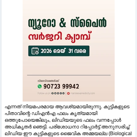
എന്നത് നിയമപരമായ ആവശ്യമായിരുന്നു. കുട്ടികളുടെ
പിതാവിന്റെ ഡിഎൻഎ ഫലം കൃത്യമായി
ഒത്തുപോയെങ്കിലും, ലിഡിയയുടെ ഫലം വന്നപ്പോള്‍
അധികൃതർ ഞെട്ടി. പരിശോധനാ റിപ്പോർട്ട് അനുസരിച്ച്‌
ലിഡിയ ഈ കുട്ടികളുടെ ജൈവിക അമ്മയല്ല (Biological