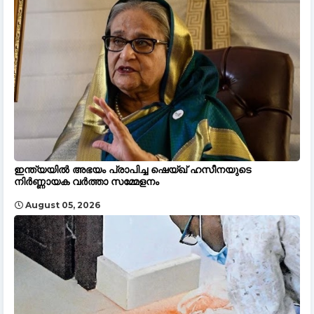
ഇന്ത്യയിൽ അഭയം പ്രാപിച്ച ഷെയ്ഖ് ഹസീനയുടെ
നിർണ്ണായക വർത്താ സമ്മേളനം
August 05, 2026