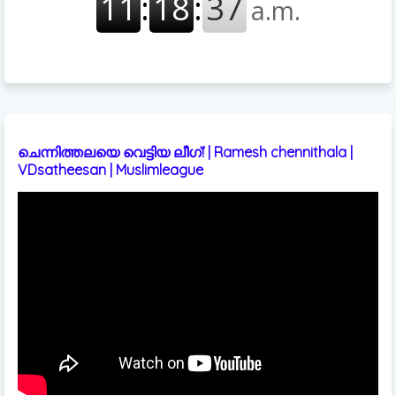
ചെന്നിത്തലയെ വെട്ടിയ ലീഗ്! | Ramesh chennithala |
VDsatheesan | Muslimleague