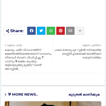
വളരെ പഴയ
വളരെ പുതിയ
കൊടും ചതി: വിവാഹത്തിന്
പാലാ തൊടുപുഴ റൂട്ടിൽ സ്വകാര്യ
ക്ഷേത്രത്തിലെത്താമെന്ന് വാ​ഗ്ദാനം,
ബസ്സിടിച്ച് ബൈക്ക് യാത്രികന്
നിരവധി തവണ പീഡിപ്പിച്ചു, 7
ദാരുണാന്ത്യം
പവനും 9 ലക്ഷം രൂപയും
തട്ടിയെടുത്തു മുങ്ങി; 'വരൻ'
അറസ്റ്റിൽ,
🔰 MORE NEWS..
കൂടുതൽ‍ കാണിക്കുക