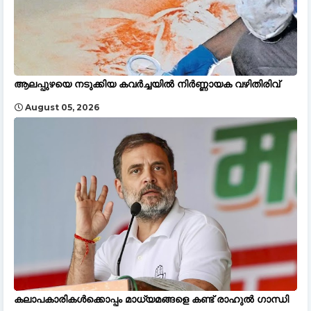
ആലപ്പുഴയെ നടുക്കിയ കവർച്ചയിൽ നിർണ്ണായക വഴിതിരിവ്
August 05, 2026
കലാപകാരികൾക്കൊപ്പം മാധ്യമങ്ങളെ കണ്ട് രാഹുൽ ഗാന്ധി