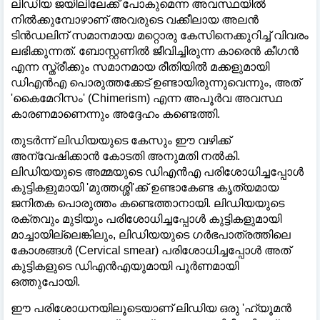
ലിഡിയ ജയിലിലേക്ക് പോകുമെന്ന അവസ്ഥയില്‍
നില്‍ക്കുമ്പോഴാണ് അവരുടെ വക്കീലായ അലൻ
ടിൻഡലിന് സമാനമായ മറ്റൊരു കേസിനെക്കുറിച്ച്‌ വിവരം
ലഭിക്കുന്നത്. ബോസ്റ്റണില്‍ ജീവിച്ചിരുന്ന കാരെൻ കീഗൻ
എന്ന സ്ത്രീക്കും സമാനമായ രീതിയില്‍ മക്കളുമായി
ഡിഎൻഎ പൊരുത്തക്കേട് ഉണ്ടായിരുന്നുവെന്നും, അത്
'കൈമേറിസം' (Chimerism) എന്ന അപൂർവ അവസ്ഥ
കാരണമാണെന്നും അദ്ദേഹം കണ്ടെത്തി.
തുടർന്ന് ലിഡിയയുടെ കേസും ഈ വഴിക്ക്
അന്വേഷിക്കാൻ കോടതി അനുമതി നല്‍കി.
ലിഡിയയുടെ അമ്മയുടെ ഡിഎൻഎ പരിശോധിച്ചപ്പോള്‍
കുട്ടികളുമായി 'മുത്തശ്ശി'ക്ക് ഉണ്ടാകേണ്ട കൃത്യമായ
ജനിതക പൊരുത്തം കണ്ടെത്താനായി. ലിഡിയയുടെ
രക്തവും മുടിയും പരിശോധിച്ചപ്പോള്‍ കുട്ടികളുമായി
മാച്ചായില്ലെങ്കിലും, ലിഡിയയുടെ ഗർഭപാത്രത്തിലെ
കോശങ്ങള്‍ (Cervical smear) പരിശോധിച്ചപ്പോള്‍ അത്
കുട്ടികളുടെ ഡിഎൻഎയുമായി പൂർണമായി
ഒത്തുപോയി.
ഈ പരിശോധനയിലൂടെയാണ് ലിഡിയ ഒരു 'ഹ്യൂമൻ