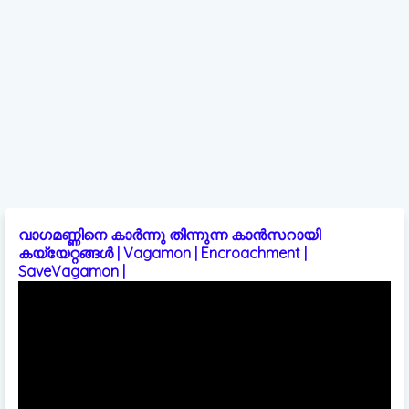
വാഗമണ്ണിനെ കാർന്നു തിന്നുന്ന കാൻസറായി
കയ്യേറ്റങ്ങൾ | Vagamon | Encroachment |
SaveVagamon |