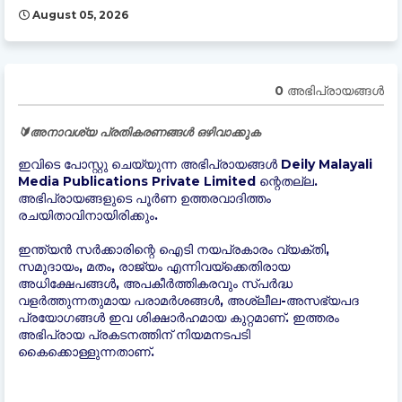
August 05, 2026
0 അഭിപ്രായങ്ങള്‍
🔰അനാവശ്യ പ്രതികരണങ്ങൾ ഒഴിവാക്കുക
ഇവിടെ പോസ്റ്റു ചെയ്യുന്ന അഭിപ്രായങ്ങൾ Deily Malayali
Media Publications Private Limited ന്റെതല്ല.
അഭിപ്രായങ്ങളുടെ പൂർണ ഉത്തരവാദിത്തം
രചയിതാവിനായിരിക്കും.
ഇന്ത്യന്‍ സർക്കാരിന്റെ ഐടി നയപ്രകാരം വ്യക്തി,
സമുദായം, മതം, രാജ്യം എന്നിവയ്ക്കെതിരായ
അധിക്ഷേപങ്ങൾ, അപകീർത്തികരവും സ്പർദ്ധ
വളർത്തുന്നതുമായ പരാമർശങ്ങൾ, അശ്ലീല-അസഭ്യപദ
പ്രയോഗങ്ങൾ ഇവ ശിക്ഷാർഹമായ കുറ്റമാണ്. ഇത്തരം
അഭിപ്രായ പ്രകടനത്തിന് നിയമനടപടി
കൈക്കൊള്ളുന്നതാണ്.