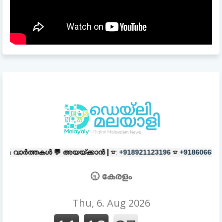
💬
അയയ്ക്കാൻ |
☎:
☎
പരസ്യങ്ങൾക
+918921123196
+918606657037
🕤 കേരളം