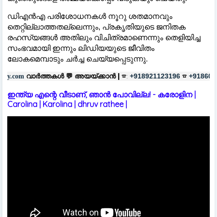
ഡിഎൻഎ പരിശോധനകള്‍ നൂറു ശതമാനവും
തെറ്റില്ലാത്തതല്ലെന്നും, പ്രകൃതിയുടെ ജനിതക
രഹസ്യങ്ങള്‍ അതിലും വിചിത്രമാണെന്നും തെളിയിച്ച
സംഭവമായി ഇന്നും ലിഡിയയുടെ ജീവിതം
ലോകമെമ്പാടും ചർച്ച ചെയ്യപ്പെടുന്നു.
കൾ 💬
അയയ്ക്കാൻ |
☎:
☎
പരസ്യങ്
+918921123196
+918606657037
ഇന്ത്യ എന്റെ വീടാണ്, ഞാൻ പോവില്ല! - കരോളിന |
Carolina | Karolina | dhruv rathee |