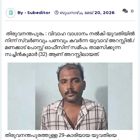
0
Subeditor
ബുധനാഴ്‌ച, മേയ് 20, 2026
തിരുവനന്തപുരം : വിവാഹ വാഗ്ദാനം നൽകി യുവതിയിൽ
നിന്ന് സ്വർണവും പണവും കവർന്ന യുവാവ് അറസ്റ്റിൽ./
മണക്കാട് പോസ്റ്റ് ഓഫീസിന് സമീപം താമസിക്കുന്ന
സച്ചിൻകുമാർ (32) ആണ് അറസ്റ്റിലായത്.
തിരുവനന്തപുരത്തുള്ള 29-കാരിയായ യുവതിയെ