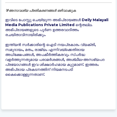
🔰അനാവശ്യ പ്രതികരണങ്ങൾ ഒഴിവാക്കുക
ഇവിടെ പോസ്റ്റു ചെയ്യുന്ന അഭിപ്രായങ്ങൾ Deily Malayali
Media Publications Private Limited ന്റെതല്ല.
അഭിപ്രായങ്ങളുടെ പൂർണ ഉത്തരവാദിത്തം
രചയിതാവിനായിരിക്കും.
ഇന്ത്യന്‍ സർക്കാരിന്റെ ഐടി നയപ്രകാരം വ്യക്തി,
സമുദായം, മതം, രാജ്യം എന്നിവയ്ക്കെതിരായ
അധിക്ഷേപങ്ങൾ, അപകീർത്തികരവും സ്പർദ്ധ
വളർത്തുന്നതുമായ പരാമർശങ്ങൾ, അശ്ലീല-അസഭ്യപദ
പ്രയോഗങ്ങൾ ഇവ ശിക്ഷാർഹമായ കുറ്റമാണ്. ഇത്തരം
അഭിപ്രായ പ്രകടനത്തിന് നിയമനടപടി
കൈക്കൊള്ളുന്നതാണ്.