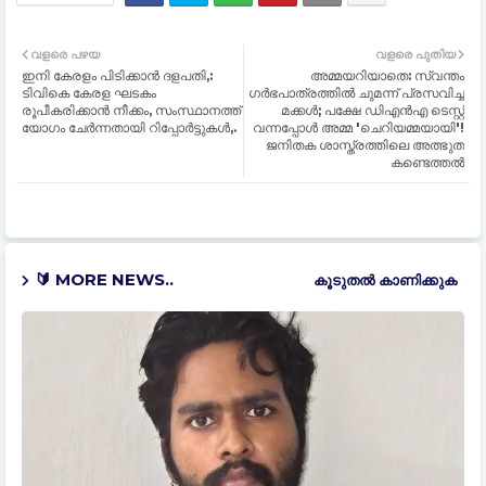
വളരെ പഴയ
വളരെ പുതിയ
ഇനി കേരളം പിടിക്കാൻ ദളപതി,:
അമ്മയറിയാതെ: സ്വന്തം
ടിവികെ കേരള ഘടകം
ഗര്‍ഭപാത്രത്തില്‍ ചുമന്ന് പ്രസവിച്ച
രൂപീകരിക്കാൻ നീക്കം, സംസ്ഥാനത്ത്
മക്കള്‍; പക്ഷേ ഡിഎൻഎ ടെസ്റ്റ്
യോഗം ചേര്‍ന്നതായി റിപ്പോര്‍ട്ടുകള്‍,.
വന്നപ്പോള്‍ അമ്മ 'ചെറിയമ്മയായി'!
ജനിതക ശാസ്ത്രത്തിലെ അത്ഭുത
കണ്ടെത്തൽ
🔰 MORE NEWS..
കൂടുതൽ‍ കാണിക്കുക