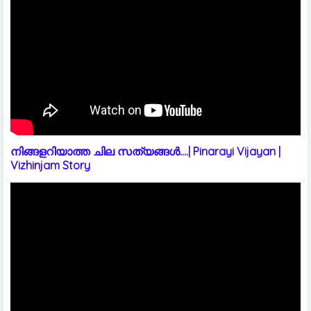
നിങ്ങളറിയാത്ത ചില സത്യങ്ങൾ....| Pinarayi Vijayan |
Vizhinjam Story