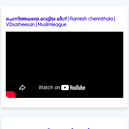
ചെന്നിത്തലയെ വെട്ടിയ ലീഗ്! | Ramesh chennithala |
VDsatheesan | Muslimleague