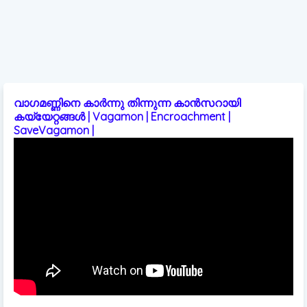
വാഗമണ്ണിനെ കാർന്നു തിന്നുന്ന കാൻസറായി
കയ്യേറ്റങ്ങൾ | Vagamon | Encroachment |
SaveVagamon |