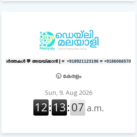
യയ്ക്കാൻ |
☎:
☎
പരസ്യങ്ങൾക്ക്
+918921123196
+918606657037
🕤 കേരളം