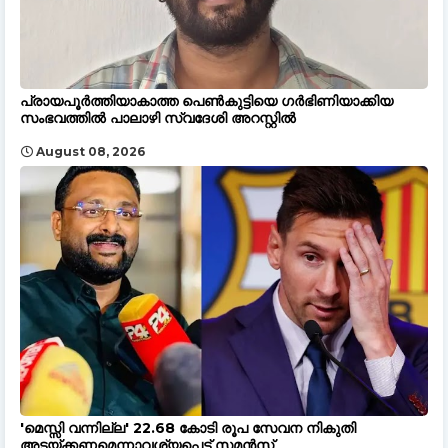
പ്രായപൂർത്തിയാകാത്ത പെൺകുട്ടിയെ ഗർഭിണിയാക്കിയ
സംഭവത്തിൽ പാലാഴി സ്വദേശി അറസ്റ്റിൽ
August 08, 2026
'മെസ്സി വന്നില്ല' 22.68 കോടി രൂപ സേവന നികുതി
അടയ്ക്കണമെന്നാവശ്യപ്പെട്ട് സമൻസ്