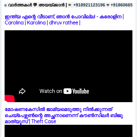

അയയ്ക്കാൻ |
☎:
☎
പരസ്യങ്ങൾക്
+918921123196
+918606657037
ഇന്ത്യ എന്റെ വീടാണ്, ഞാൻ പോവില്ല! - കരോളിന |
Carolina | Karolina | dhruv rathee |
മോഷണകേസിൽ ജാമ്യമെടുത്തു നിൽക്കുന്നത്
ചെയ്പേഴ്സൺന്റെ അച്ഛനാണെന്ന് കൗൺസിലർ ബിജു
മാത്യൂസ് | Theft Case