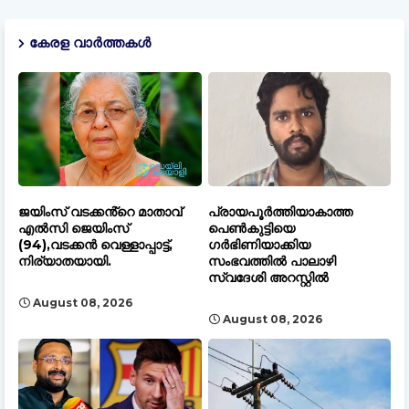
കേരള വാർത്തകൾ
ജയിംസ് വടക്കൻ്റെ മാതാവ്
പ്രായപൂർത്തിയാകാത്ത
എൽസി ജെയിംസ്
പെൺകുട്ടിയെ
(94),വടക്കൻ വെള്ളാപ്പാട്ട്,
ഗർഭിണിയാക്കിയ
നിര്യാതയായി.
സംഭവത്തിൽ പാലാഴി
സ്വദേശി അറസ്റ്റിൽ
August 08, 2026
August 08, 2026