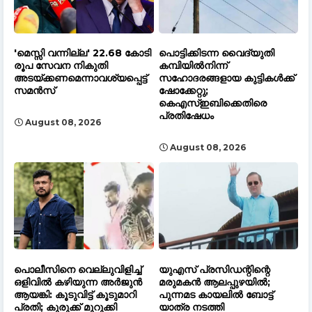
'മെസ്സി വന്നില്ല' 22.68 കോടി
പൊട്ടിക്കിടന്ന വൈദ്യുതി
രൂപ സേവന നികുതി
കമ്പിയിൽനിന്ന്
അടയ്ക്കണമെന്നാവശ്യപ്പെട്ട്
സഹോദരങ്ങളായ കുട്ടികൾക്ക്
സമൻസ്
ഷോക്കേറ്റു;
കെഎസ്ഇബിക്കെതിരെ
പ്രതിഷേധം
August 08, 2026
August 08, 2026
പൊലീസിനെ വെല്ലുവിളിച്ച്
യുഎസ് പ്രസിഡന്റിന്റെ
ഒളിവിൽ കഴിയുന്ന അർജുൻ
മരുമകൻ ആലപ്പുഴയിൽ;
ആയങ്കി: കൂടുവിട്ട് കൂടുമാറി
പുന്നമട കായലിൽ ബോട്ട്
പ്രതി; കുരുക്ക് മുറുക്കി
യാത്ര നടത്തി