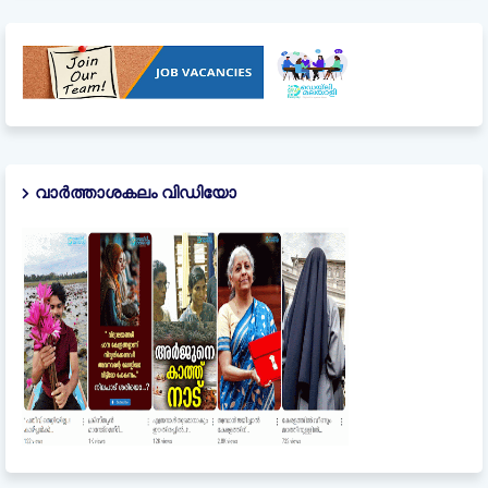
വാർത്താശകലം വിഡിയോ