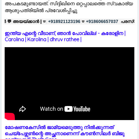
അപകടമുണ്ടായത്. സിദ്ദിഖിനെ ഒറ്റപ്പാലത്തെ സ്വകാര്യ
ആശുപത്രിയിൽ പ്രവേശിപ്പിച്ചു
 |
☎:
☎
പരസ്യങ്ങൾക്ക്
|
☎:
+918921123196
+918606657037
+9189
ഇന്ത്യ എന്റെ വീടാണ്, ഞാൻ പോവില്ല! - കരോളിന |
Carolina | Karolina | dhruv rathee |
മോഷണകേസിൽ ജാമ്യമെടുത്തു നിൽക്കുന്നത്
ചെയ്പേഴ്സൺന്റെ അച്ഛനാണെന്ന് കൗൺസിലർ ബിജു