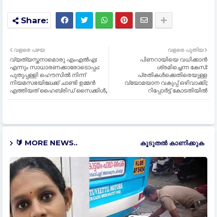
വളരെ പഴയ
വളരെ പുതിയ
വ്യത്യസ്തനാമൊരു എംഎൽഎ:
പിണറായിയെ വധിക്കാന്‍
എന്നും സാധാരണക്കാരോടൊപ്പം:
ശ്രമിച്ചെന്ന കേസ്:
പുതുപ്പള്ളി ഹൌസില്‍ നിന്ന്
പ്രതികള്‍ക്കെതിരെയുള്ള
നിയമസഭയിലേക്ക് ചാണ്ടി ഉമ്മൻ
വ്യോമയാന വകുപ്പ് ഒഴിവാക്കി;
എത്തിയത് ഹൈബ്രിഡ് സൈക്കിള്‍,
റിപ്പോര്‍ട്ട് കോടതിയില്‍
🔰 MORE NEWS..
കൂടുതൽ‍ കാണിക്കുക