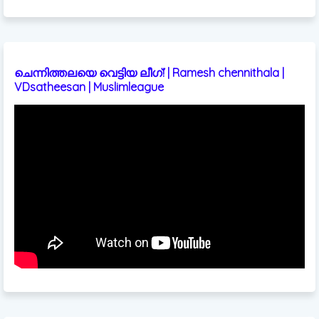
ചെന്നിത്തലയെ വെട്ടിയ ലീഗ്! | Ramesh chennithala |
VDsatheesan | Muslimleague