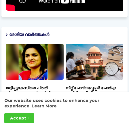
ദേശീയ വാർത്തകൾ
തട്ടിപ്പുകേസിലെ പ്രതി
നീറ്റ് ചോദ്യപ്പേപ്പർ ചോർച്ച:
വിശാഖയെ ഇന്ത്യയിൽ
എൻടിഎയ്ക്ക് ഗുരുതര
എത്തിച്ചത് ഇന്റർപോളിന്റെ
വീഴ്ചയെന്ന് സിബിഐ;
Our website uses cookies to enhance your
സഹായത്തോടെ
നിർണായക വിവരങ്ങൾ
experience.
Learn More
പുറത്ത്
August 07, 2026
Accept !
August 07, 2026