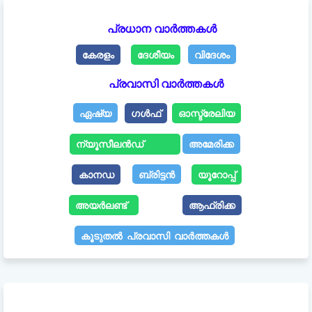
പ്രധാന വാർത്തകൾ
കേരളം
ദേശീയം
വിദേശം
പ്രവാസി വാർത്തകൾ
ഏഷ്യ
ഗൾഫ്
ഓസ്ട്രേലിയ
ന്യൂസീലൻഡ്
അമേരിക്ക
കാനഡ
ബ്രിട്ടൻ
യൂറോപ്പ്
അയർലണ്ട്
ആഫ്രിക്ക
കൂടുതൽ പ്രവാസി വാർത്തകൾ