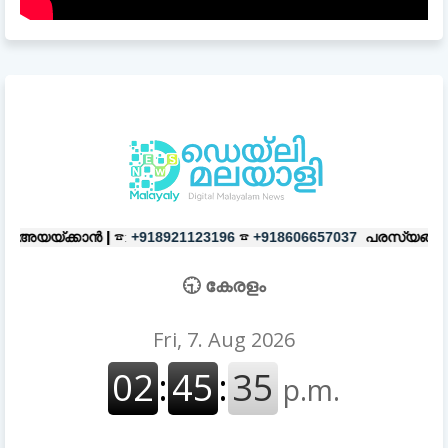
☎:
☎
പരസ്യങ്ങൾക്ക്
|
☎:
+918921123196
+918606657037
+9189211
🕤 കേരളം