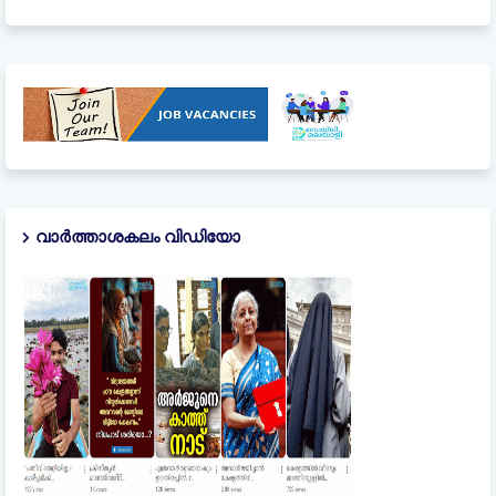
വാർത്താശകലം വിഡിയോ