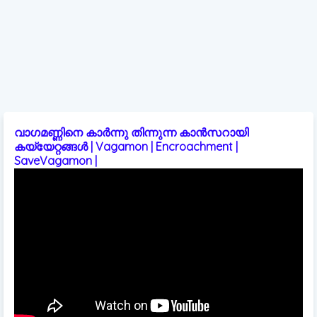
വാഗമണ്ണിനെ കാർന്നു തിന്നുന്ന കാൻസറായി
കയ്യേറ്റങ്ങൾ | Vagamon | Encroachment |
SaveVagamon |