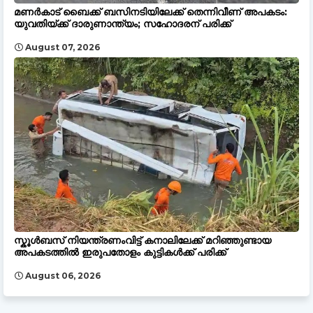
മണർകാട് ബൈക്ക് ബസിനടിയിലേക്ക് തെന്നിവീണ് അപകടം:
യുവതിയ്ക്ക് ദാരുണാന്ത്യം; സഹോദരന് പരിക്ക്
August 07, 2026
സ്കൂൾബസ് നിയന്ത്രണംവിട്ട് കനാലിലേക്ക് മറിഞ്ഞുണ്ടായ
അപകടത്തിൽ ഇരുപതോളം കുട്ടികൾക്ക് പരിക്ക്
August 06, 2026