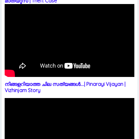
മാത്യൂസ് | Theft Case
നിങ്ങളറിയാത്ത ചില സത്യങ്ങൾ....| Pinarayi Vijayan |
Vizhinjam Story