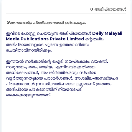
0 അഭിപ്രായങ്ങള്‍
🔰അനാവശ്യ പ്രതികരണങ്ങൾ ഒഴിവാക്കുക
ഇവിടെ പോസ്റ്റു ചെയ്യുന്ന അഭിപ്രായങ്ങൾ Deily Malayali
Media Publications Private Limited ന്റെതല്ല.
അഭിപ്രായങ്ങളുടെ പൂർണ ഉത്തരവാദിത്തം
രചയിതാവിനായിരിക്കും.
ഇന്ത്യന്‍ സർക്കാരിന്റെ ഐടി നയപ്രകാരം വ്യക്തി,
സമുദായം, മതം, രാജ്യം എന്നിവയ്ക്കെതിരായ
അധിക്ഷേപങ്ങൾ, അപകീർത്തികരവും സ്പർദ്ധ
വളർത്തുന്നതുമായ പരാമർശങ്ങൾ, അശ്ലീല-അസഭ്യപദ
പ്രയോഗങ്ങൾ ഇവ ശിക്ഷാർഹമായ കുറ്റമാണ്. ഇത്തരം
അഭിപ്രായ പ്രകടനത്തിന് നിയമനടപടി
കൈക്കൊള്ളുന്നതാണ്.