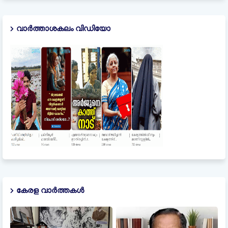
വാർത്താശകലം വിഡിയോ
കേരള വാർത്തകൾ