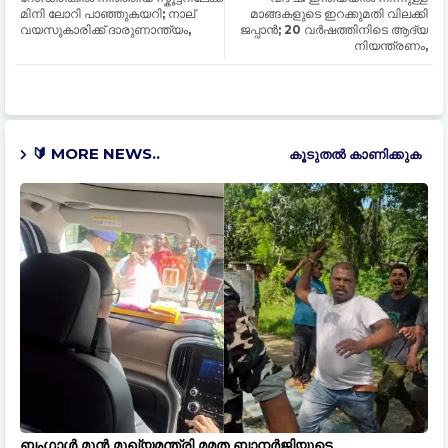
മിനി ലോറി പാഞ്ഞുകയറി; നാല്
മാങ്ങകളുടെ ഇറക്കുമതി വിലക്കി
വയസുകാരിക്ക് ദാരുണാന്ത്യം,
ജപ്പാൻ; 20 വര്‍ഷത്തിനിടെ ആദ്യ
നിയന്ത്രണം,
🔰 MORE NEWS..
കൂടുതൽ‍ കാണിക്കുക
ബംഗാൾ മുന്‍ മുഖ്യമന്ത്രി മമത ബാനർജിയുടെ