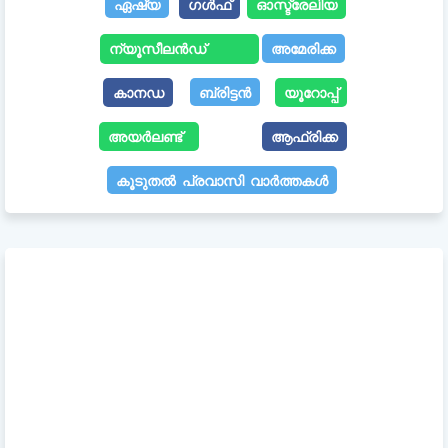
ഏഷ്യ
ഗൾഫ്
ഓസ്ട്രേലിയ
ന്യൂസീലൻഡ്
അമേരിക്ക
കാനഡ
ബ്രിട്ടൻ
യൂറോപ്പ്
അയർലണ്ട്
ആഫ്രിക്ക
കൂടുതൽ പ്രവാസി വാർത്തകൾ