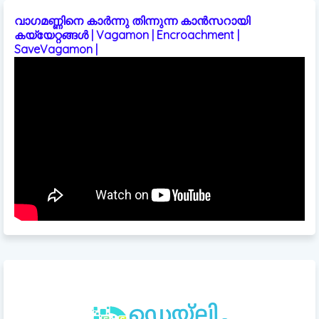
വാഗമണ്ണിനെ കാർന്നു തിന്നുന്ന കാൻസറായി
കയ്യേറ്റങ്ങൾ | Vagamon | Encroachment |
SaveVagamon |