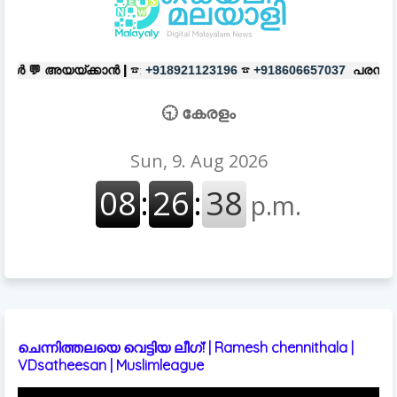
ാൻ |
☎:
☎
പരസ്യങ്ങൾക്ക്
|
☎:
+918921123196
+918606657037
+91
🕤 കേരളം
ചെന്നിത്തലയെ വെട്ടിയ ലീഗ്! | Ramesh chennithala |
VDsatheesan | Muslimleague