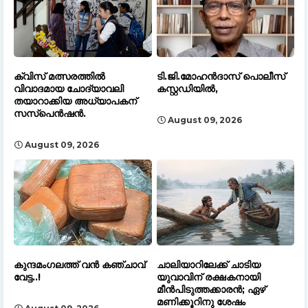
ക്വിസ് മത്സരത്തിൽ
ടി.ജി.മോഹൻദാസ് പൊലീസ്
വിവാദമായ ചോദ്യാവലി
കസ്റ്റഡിയിൽ,
തയാറാക്കിയ അധ്യാപകന്
സസ്പെൻഷൻ.
August 09, 2026
August 09, 2026
കുന്ദമംഗലത്ത് വൻ കഞ്ചാവ്‌
ചാലിയാറിലേക്ക് ചാടിയ
വേട്ട..!
യുവാവിന് രക്ഷകനായി
മീൻപിടുത്തക്കാരൻ; ഏഴ്
മണിക്കൂറിനു ശേഷം