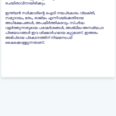
രചയിതാവിനായിരിക്കും.
ഇന്ത്യന്‍ സർക്കാരിന്റെ ഐടി നയപ്രകാരം വ്യക്തി,
സമുദായം, മതം, രാജ്യം എന്നിവയ്ക്കെതിരായ
അധിക്ഷേപങ്ങൾ, അപകീർത്തികരവും സ്പർദ്ധ
വളർത്തുന്നതുമായ പരാമർശങ്ങൾ, അശ്ലീല-അസഭ്യപദ
പ്രയോഗങ്ങൾ ഇവ ശിക്ഷാർഹമായ കുറ്റമാണ്. ഇത്തരം
അഭിപ്രായ പ്രകടനത്തിന് നിയമനടപടി
കൈക്കൊള്ളുന്നതാണ്.