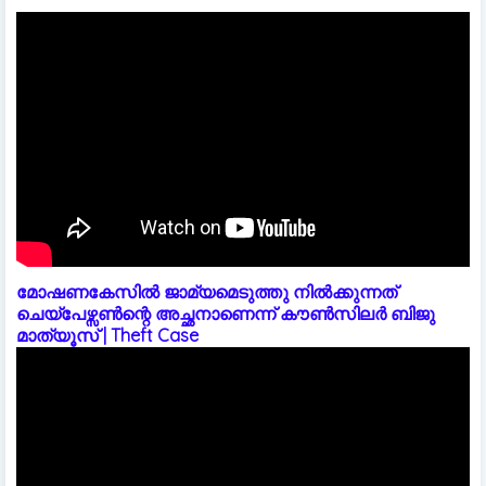
മോഷണകേസിൽ ജാമ്യമെടുത്തു നിൽക്കുന്നത്
ചെയ്പേഴ്സൺന്റെ അച്ഛനാണെന്ന് കൗൺസിലർ ബിജു
മാത്യൂസ് | Theft Case