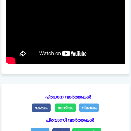
പ്രധാന വാർത്തകൾ
കേരളം
ദേശീയം
വിദേശം
പ്രവാസി വാർത്തകൾ