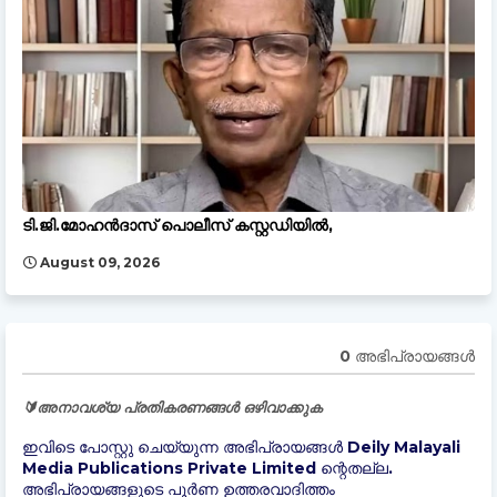
ടി.ജി.മോഹൻദാസ് പൊലീസ് കസ്റ്റഡിയിൽ,
August 09, 2026
0 അഭിപ്രായങ്ങള്‍
🔰അനാവശ്യ പ്രതികരണങ്ങൾ ഒഴിവാക്കുക
ഇവിടെ പോസ്റ്റു ചെയ്യുന്ന അഭിപ്രായങ്ങൾ Deily Malayali
Media Publications Private Limited ന്റെതല്ല.
അഭിപ്രായങ്ങളുടെ പൂർണ ഉത്തരവാദിത്തം