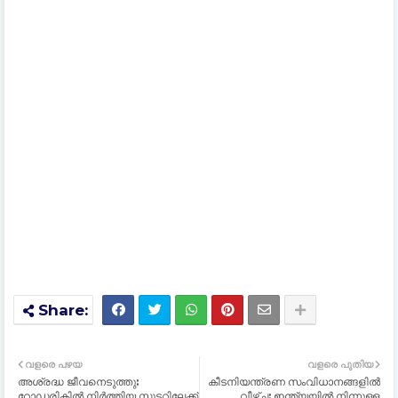
വളരെ പഴയ
വളരെ പുതിയ
അശ്രദ്ധ ജീവനെടുത്തു:
കീടനിയന്ത്രണ സംവിധാനങ്ങളില്‍
റോഡരികിൽ നിർത്തിയ സ്കൂട്ടറിലേക്ക്
വീഴ്ച: ഇന്ത്യയില്‍ നിന്നുള്ള