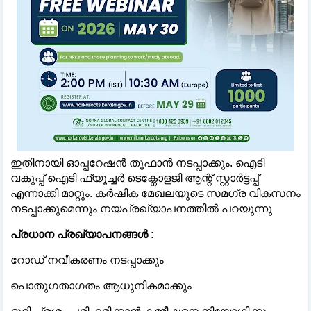
ഇതിനായി ഓപ്പറേഷൻ തൂഫാൻ നടപ്പാക്കും. ഐടി
വകുപ്പ് ഐടി ഫ്യൂച്ചർ ടെക്നോളജി ആന്റ് സ്റ്റാർട്ടപ്പ്
എന്നാക്കി മാറ്റും. കർഷിക മേഖലയുടെ സമ​ഗ്ര വികസനം
നടപ്പാക്കുമെന്നും നയപ്രഖ്യാപനത്തിൽ പറയുന്നു
പ്രധാന പ്രഖ്യാപനങ്ങൾ :
റോഡ് നവീകരണം നടപ്പാക്കും
പൊതു​ഗതാ​ഗതം ആധുനികമാക്കും