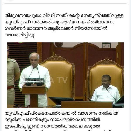
തിരുവനന്തപുരം: വിഡി സതീശന്റെ നേതൃത്വത്തിലുള്ള
യുഡിഎഫ് സർക്കാരിന്റെ ആദ്യ നയപ്രഖ്യാപനം ​
ഗവർണർ രാജേന്ദ്ര ആർലേക്കർ നിയമസഭയിൽ
അവതരിപ്പിച്ചു.
യുഡിഎഫ് പ്രകടനപത്രികയിൽ വാ​ഗ്ദാനം നൽകിയ
ഒട്ടുമിക്ക പദ്ധതികളും നയപ്രഖ്യാപനത്തിൽ
ഇടംപിടിച്ചിട്ടുണ്ട്. സാമ്പത്തിക മേഖല കടുത്ത