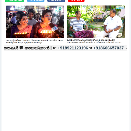
്ക്കാൻ |
☎:
☎
പരസ്യങ്ങൾക്ക്
|
☎
+918921123196
+918606657037