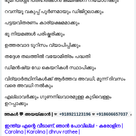
ഭൂമി പ്രശ്നം പരിഹരിക്കാൻ കമ്മീഷനെ നിയോ​ഗിക്കും
റവന്യൂ വകുപ്പ് പൂർണമായും ഡിജിറ്റലാക്കും
പട്ടയവിതരണം കാര്യക്ഷമമാക്കും
ഭൂ നിയമങ്ങൾ പരിഷ്കരിക്കും
ഉത്തരവാദ ടൂറിസം വ്യാപിപ്പിക്കും
തദ്ദേശ തലത്തിൽ വയോമിത്രം പദ്ധതി
ഡിമൻഷ്യ ഡേ കെയറികൾ സ്ഥാപിക്കും
വിദ്യാർത്ഥിനികൾക്ക് ആർത്തവ അവധി, മൂന്ന് ദിവസം
വരെ അവധി നൽകും
എല്ലാവർക്കും ​ഗുണനിലവാരമുള്ള കുടിവെള്ളം
ഉറപ്പാക്കും
്ക്കാൻ |
☎:
☎
പരസ്യങ്ങൾക്ക്
|
☎
+918921123196
+918606657037
ഇന്ത്യ എന്റെ വീടാണ്, ഞാൻ പോവില്ല! - കരോളിന |
Carolina | Karolina | dhruv rathee |