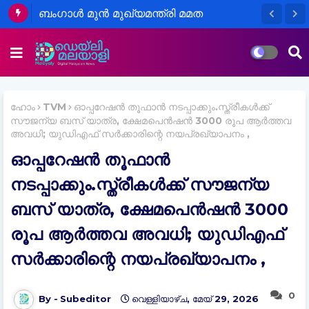
ബംഗാൾ മുന്‍ മുഖ്യമന്ത്രി മമത
ബാനർജിയുടെ വാഹനവ്യൂഹത്തിനു
നേരെ ആക്രമണം
ഹോം
TVM
ഓപ്പറേഷൻ തൂഫാൻ നടപ്പാക്കും.സ്ത്രീകൾക്ക്
സൗജന്യ ബസ് യാത്ര, ക്ഷേമപെൻഷൻ 3000 രൂപ ആർത്തവ
അവധി; യുഡിഎഫ് സർക്കാരിന്റെ നയപ്രഖ്യാപനം ,
ഓപ്പറേഷൻ തൂഫാൻ
നടപ്പാക്കും.സ്ത്രീകൾക്ക് സൗജന്യ
ബസ് യാത്ര, ക്ഷേമപെൻഷൻ 3000
രൂപ ആർത്തവ അവധി; യുഡിഎഫ്
സർക്കാരിന്റെ നയപ്രഖ്യാപനം ,
0
Subeditor
വെള്ളിയാഴ്‌ച, മേയ് 29, 2026