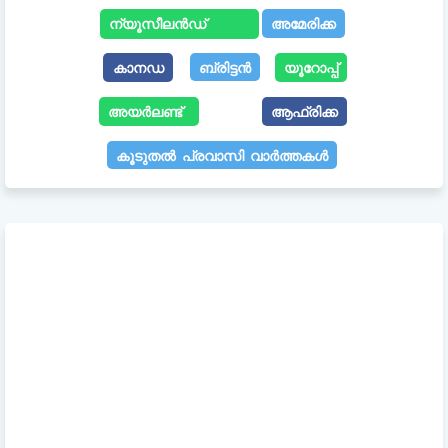
ന്യൂസീലൻഡ്
അമേരിക്ക
കാനഡ
ബ്രിട്ടൻ
യൂറോപ്പ്
അയർലണ്ട്
ആഫ്രിക്ക
കൂടുതൽ പ്രവാസി വാർത്തകൾ