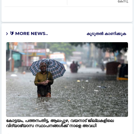
കേസ്,
🔰 MORE NEWS..
കൂടുതൽ‍ കാണിക്കുക
കോട്ടയം, പത്തനംതിട്ട, ആലപ്പുഴ, വയനാട് ജില്ലകളിലെ
വിദ്യാഭ്യാസ സ്ഥാപനങ്ങൾക്ക് നാളെ അവധി