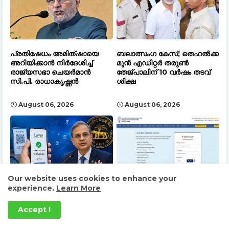
പ്രതിഷേധം അമിത്ഷായെ
ബലാത്സംഗ കേസ്; തെഹൽക്ക
അറിയിക്കാൻ നിർദേശിച്ച്
മുൻ എഡിറ്റർ തരുൺ
രാജ്യസഭാ ചെയർമാൻ
തേജ്പാലിന് 10 വർഷം തടവ്
സി.പി. രാധാകൃഷ്ണൻ
ശിക്ഷ
August 06, 2026
August 06, 2026
Our website uses cookies to enhance your
experience.
Learn More
യു.പി.ഐ ഇടപാടുകൾക്ക്
RIE CEE പരീക്ഷാ ഫലം
ചെലവേറിയേക്കാം: സൂചന
പ്രസിദ്ധീകരിച്ചു; റാങ്ക് കാർഡ്
Accept !
നൽകി റിസർവ് ബാങ്ക്
ഡൗൺലോഡ് ചെയ്യാം
ഗവർണർ