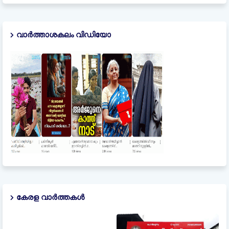
വാർത്താശകലം വിഡിയോ
കേരള വാർത്തകൾ