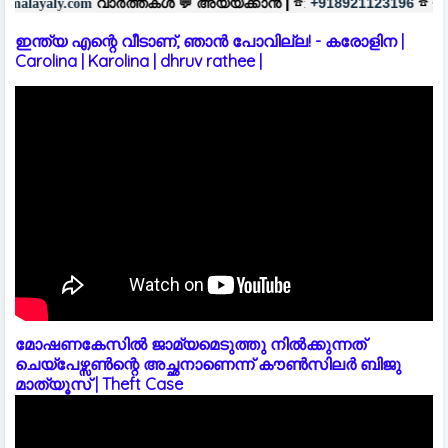
ർത്തകൾ 💬
അയയ്ക്കാൻ |
☎:
☎
പര
+918921123196
+918606657037
ഇന്ത്യ എന്റെ വീടാണ്, ഞാൻ പോവില്ല! - കരോളിന |
Carolina | Karolina | dhruv rathee |
മോഷണകേസിൽ ജാമ്യമെടുത്തു നിൽക്കുന്നത്
ചെയ്പേഴ്സൺന്റെ അച്ഛനാണെന്ന് കൗൺസിലർ ബിജു
മാത്യൂസ് | Theft Case