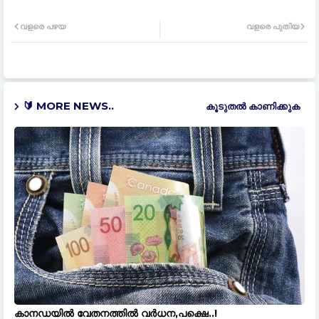
വളരെ പഴയ
വളരെ പുതിയ
🔰 MORE NEWS..
കൂടുതൽ‍ കാണിക്കുക
കാനഡയിൽ വേതനത്തിൽ വർധന,പക്ഷെ..!