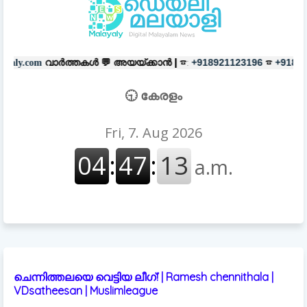
തകൾ 💬
അയയ്ക്കാൻ |
☎:
☎
പരസ്യങ
+918921123196
+918606657037
🕤 കേരളം
ചെന്നിത്തലയെ വെട്ടിയ ലീഗ്! | Ramesh chennithala |
VDsatheesan | Muslimleague