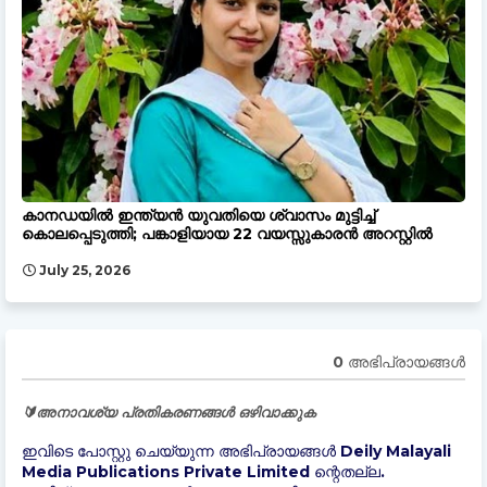
കാനഡയിൽ ഇന്ത്യൻ യുവതിയെ ശ്വാസം മുട്ടിച്ച്
കൊലപ്പെടുത്തി; പങ്കാളിയായ 22 വയസ്സുകാരൻ അറസ്റ്റിൽ
July 25, 2026
0 അഭിപ്രായങ്ങള്‍
🔰അനാവശ്യ പ്രതികരണങ്ങൾ ഒഴിവാക്കുക
ഇവിടെ പോസ്റ്റു ചെയ്യുന്ന അഭിപ്രായങ്ങൾ Deily Malayali
Media Publications Private Limited ന്റെതല്ല.