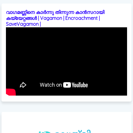
വാഗമണ്ണിനെ കാർന്നു തിന്നുന്ന കാൻസറായി
കയ്യേറ്റങ്ങൾ | Vagamon | Encroachment |
SaveVagamon |