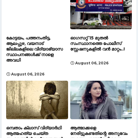
കോട്ടയം, പത്തനംതിട്ട,
ഓഗസറ്റ് 15 മുതല്‍
ആലപ്പുഴ, വയനാട്
സംസ്ഥാനത്തെ പോലീസ്
ജില്ലകളിലെ വിദ്യാഭ്യാസ
സ്റ്റേഷനുകളിൽ വൻ മാറ്റം..!
സ്ഥാപനങ്ങൾക്ക് നാളെ
അവധി
August 06, 2026
August 06, 2026
ഒമ്പതാം ക്ലാസ് വിദ്യാർഥി
ആത്മാക്കളെ
ആത്മഹത്യ ചെയ്ത
നേരിട്ടുകണ്ടതിന്റെ അനുഭവം