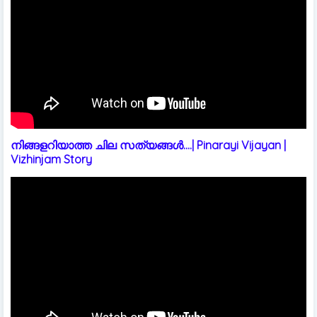
നിങ്ങളറിയാത്ത ചില സത്യങ്ങൾ....| Pinarayi Vijayan |
Vizhinjam Story