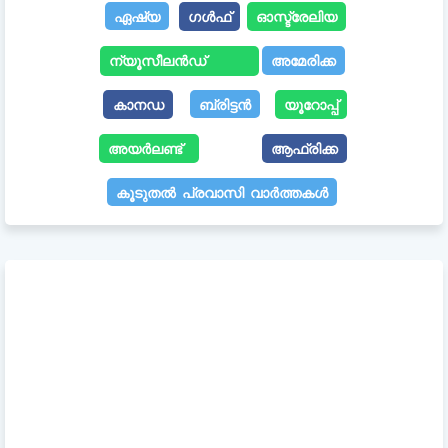
ഏഷ്യ
ഗൾഫ്
ഓസ്ട്രേലിയ
ന്യൂസീലൻഡ്
അമേരിക്ക
കാനഡ
ബ്രിട്ടൻ
യൂറോപ്പ്
അയർലണ്ട്
ആഫ്രിക്ക
കൂടുതൽ പ്രവാസി വാർത്തകൾ