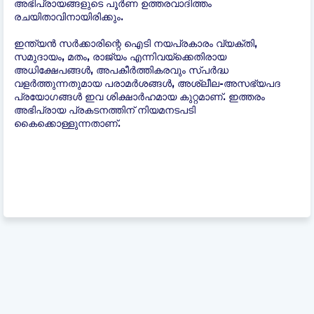
അഭിപ്രായങ്ങളുടെ പൂർണ ഉത്തരവാദിത്തം
രചയിതാവിനായിരിക്കും.
ഇന്ത്യന്‍ സർക്കാരിന്റെ ഐടി നയപ്രകാരം വ്യക്തി,
സമുദായം, മതം, രാജ്യം എന്നിവയ്ക്കെതിരായ
അധിക്ഷേപങ്ങൾ, അപകീർത്തികരവും സ്പർദ്ധ
വളർത്തുന്നതുമായ പരാമർശങ്ങൾ, അശ്ലീല-അസഭ്യപദ
പ്രയോഗങ്ങൾ ഇവ ശിക്ഷാർഹമായ കുറ്റമാണ്. ഇത്തരം
അഭിപ്രായ പ്രകടനത്തിന് നിയമനടപടി
കൈക്കൊള്ളുന്നതാണ്.