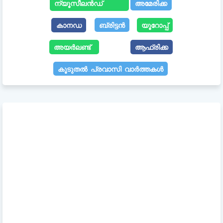
ന്യൂസീലൻഡ്
അമേരിക്ക
കാനഡ
ബ്രിട്ടൻ
യൂറോപ്പ്
അയർലണ്ട്
ആഫ്രിക്ക
കൂടുതൽ പ്രവാസി വാർത്തകൾ