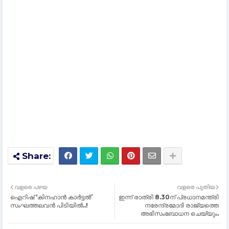
വളരെ പഴയ
വളരെ പുതിയ
ഐറിഷ് ‘കിനഹാൻ കാർട്ടൽ’
ഇന്ന് രാത്രി 8.30ന് പ്രധാനമന്ത്രി
സംഘത്തലവൻ പിടിയിൽ..!
നരേന്ദ്രമോദി രാജ്യത്തെ
അഭിസംബോധന ചെയ്യും.