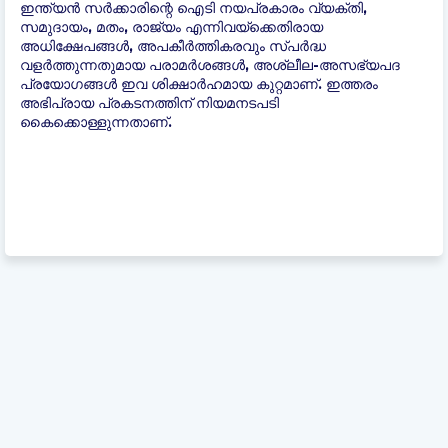
ഇന്ത്യന്‍ സർക്കാരിന്റെ ഐടി നയപ്രകാരം വ്യക്തി,
സമുദായം, മതം, രാജ്യം എന്നിവയ്ക്കെതിരായ
അധിക്ഷേപങ്ങൾ, അപകീർത്തികരവും സ്പർദ്ധ
വളർത്തുന്നതുമായ പരാമർശങ്ങൾ, അശ്ലീല-അസഭ്യപദ
പ്രയോഗങ്ങൾ ഇവ ശിക്ഷാർഹമായ കുറ്റമാണ്. ഇത്തരം
അഭിപ്രായ പ്രകടനത്തിന് നിയമനടപടി
കൈക്കൊള്ളുന്നതാണ്.