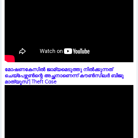
മോഷണകേസിൽ ജാമ്യമെടുത്തു നിൽക്കുന്നത്
ചെയ്പേഴ്സൺന്റെ അച്ഛനാണെന്ന് കൗൺസിലർ ബിജു
മാത്യൂസ് | Theft Case