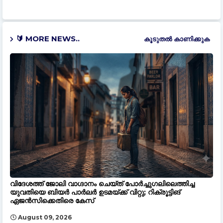
🔰 MORE NEWS..
കൂടുതൽ‍ കാണിക്കുക
വിദേശത്ത് ജോലി വാഗ്ദാനം ചെയ്ത് പോർച്ചുഗലിലെത്തിച്ച
യുവതിയെ ബിയർ പാർലർ ഉടമയ്ക്ക് വിറ്റു; റിക്രൂട്ടിങ്
ഏജൻസിക്കെതിരെ കേസ്
August 09, 2026