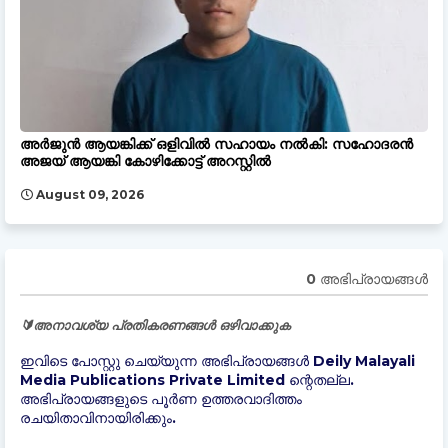
അർജുൻ ആയങ്കിക്ക് ഒളിവിൽ സഹായം നൽകി: സഹോദരൻ
അജയ് ആയങ്കി കോഴിക്കോട്ട് അറസ്റ്റിൽ
August 09, 2026
0 അഭിപ്രായങ്ങള്‍
🔰അനാവശ്യ പ്രതികരണങ്ങൾ ഒഴിവാക്കുക
ഇവിടെ പോസ്റ്റു ചെയ്യുന്ന അഭിപ്രായങ്ങൾ Deily Malayali
Media Publications Private Limited ന്റെതല്ല.
അഭിപ്രായങ്ങളുടെ പൂർണ ഉത്തരവാദിത്തം
രചയിതാവിനായിരിക്കും.