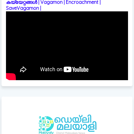
കയ്യേറ്റങ്ങൾ | Vagamon | Encroachment |
SaveVagamon |