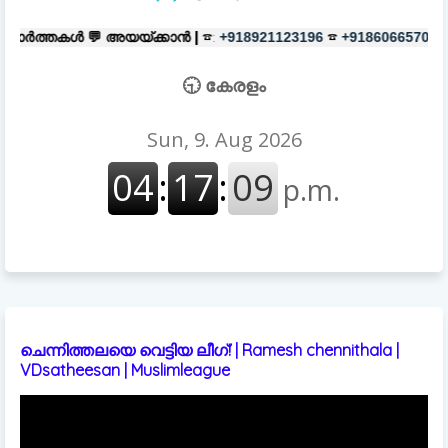

അയയ്ക്കാൻ |
☎:
☎
പരസ്യങ്ങൾക്
+918921123196
+918606657037
🕤 കേരളം
ചെന്നിത്തലയെ വെട്ടിയ ലീഗ്! | Ramesh chennithala |
VDsatheesan | Muslimleague