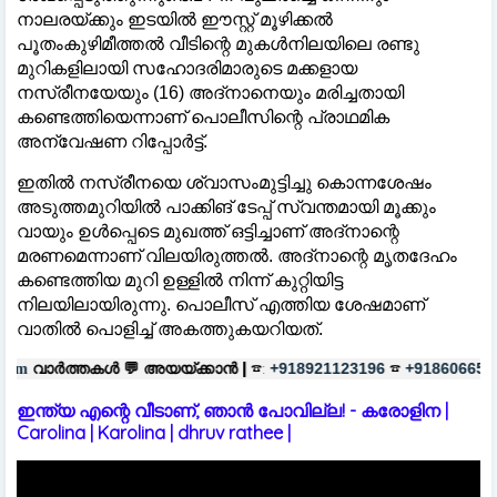
നാലരയ്ക്കും ഇടയിൽ ഈസ്റ്റ് മൂഴിക്കൽ
പൂതംകുഴിമീത്തൽ വീടിന്റെ മുകൾനിലയിലെ രണ്ടു
മുറികളിലായി സഹോദരിമാരുടെ മക്കളായ
നസ്രീനയേയും (16) അദ്നാനെയും മരിച്ചതായി
കണ്ടെത്തിയെന്നാണ് പൊലീസിന്റെ പ്രാഥമിക
അന്വേഷണ റിപ്പോർട്ട്.
ഇതിൽ നസ്രീനയെ ശ്വാസംമുട്ടിച്ചു കൊന്നശേഷം
അടുത്തമുറിയിൽ പാക്കിങ് ടേപ്പ് സ്വന്തമായി മൂക്കും
വായും ഉൾപ്പെടെ മുഖത്ത് ഒട്ടിച്ചാണ് അദ്നാന്റെ
മരണമെന്നാണ് വിലയിരുത്തൽ. അദ്നാന്റെ മൃതദേഹം
കണ്ടെത്തിയ മുറി ഉള്ളിൽ നിന്ന് കുറ്റിയിട്ട
നിലയിലായിരുന്നു. പൊലീസ് എത്തിയ ശേഷമാണ്
വാതിൽ പൊളിച്ച് അകത്തുകയറിയത്.
 💬
അയയ്ക്കാൻ |
☎:
☎
പരസ്യങ്ങ
+918921123196
+918606657037
ഇന്ത്യ എന്റെ വീടാണ്, ഞാൻ പോവില്ല! - കരോളിന |
Carolina | Karolina | dhruv rathee |