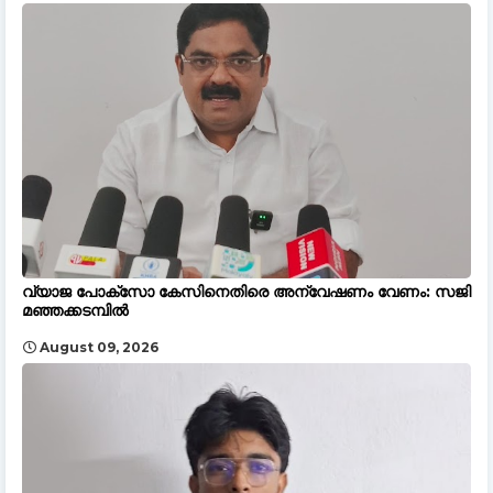
വ്യാജ പോക്സോ കേസിനെതിരെ അന്വേഷണം വേണം: സജി
മഞ്ഞക്കടമ്പിൽ
August 09, 2026