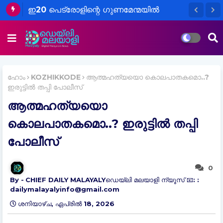
ഇ20 പെട്രോളിന്റെ ഗുണമേന്മയിൽ
ആശങ്ക വേണ്ടെന്ന് എണ്ണക്കമ്പനികൾ;
ചട്ടങ്ങൾ പാലിക്കുന്നുണ്ടെന്ന് വ്യക്തമാക്കി
സംയുക്ത പ്രസ്താവന
ഹോം
KOZHIKKODE
ആത്മഹത്യയൊ കൊലപാതകമൊ..?
ഇരുട്ടിൽ തപ്പി പോലീസ്
ആത്മഹത്യയൊ
കൊലപാതകമൊ..? ഇരുട്ടിൽ തപ്പി
പോലീസ്
0
CHIEF DAILY MALAYALYഡെയ്‌ലി മലയാളി ന്യൂസ് 📧: :
dailymalayalyinfo@gmail.com
ശനിയാഴ്‌ച, ഏപ്രിൽ 18, 2026