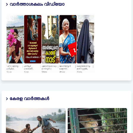
വാർത്താശകലം വിഡിയോ
കേരള വാർത്തകൾ