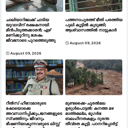
ചാലിയാറിലേക്ക് ചാടിയ
പത്തനാപുരത്ത് ഭീതി പരത്തിയ
യുവാവിന് രക്ഷകനായി
പുലി കൂട്ടിൽ കുടുങ്ങി;
മീൻപിടുത്തക്കാരൻ; ഏഴ്
ആശ്വാസത്തിൽ നാട്ടുകാർ
മണിക്കൂറിനു ശേഷം
ജീവനോടെ പുറത്തെടുത്തു
August 09, 2026
August 09, 2026
റീൽസ് ഹീറോമാരുടെ
മുണ്ടക്കൈ-ചൂരൽമല
ഷോയൊക്കെ
ഉരുൾപൊട്ടൽ: കനത്ത മഴ
അവസാനിപ്പിക്കും,ജനങ്ങളുടെ
മാത്രമല്ല, ഭൂഗർഭ
സ്വത്തിനും ജീവനും
ബലഹീനതകളും ദുരന്ത
ഭീഷണിയാകുന്നവരുടെ ലിസ്റ്റ്
തീവ്രത കൂട്ടി; പഠനറിപ്പോർട്ട്