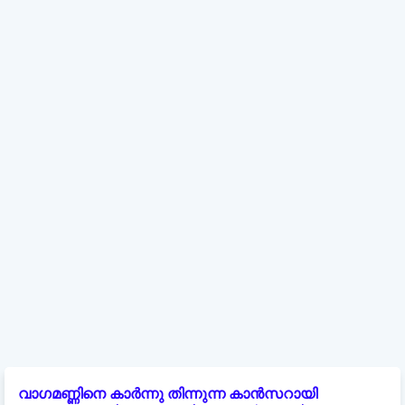
വാഗമണ്ണിനെ കാർന്നു തിന്നുന്ന കാൻസറായി