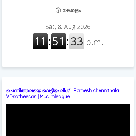
🕤 കേരളം
ചെന്നിത്തലയെ വെട്ടിയ ലീഗ്! | Ramesh chennithala |
VDsatheesan | Muslimleague