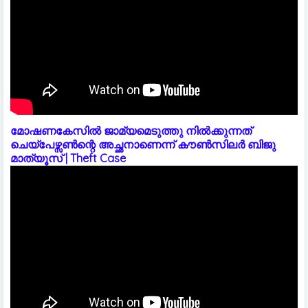
മോഷണകേസിൽ ജാമ്യമെടുത്തു നിൽക്കുന്നത്
ചെയ്പേഴ്സൺന്റെ അച്ഛനാണെന്ന് കൗൺസിലർ ബിജു
മാത്യൂസ് | Theft Case