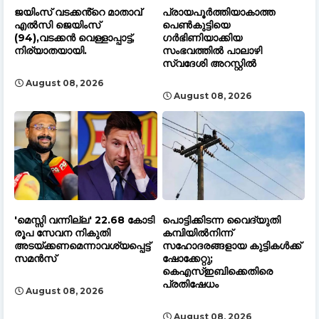
ജയിംസ് വടക്കൻ്റെ മാതാവ്
പ്രായപൂർത്തിയാകാത്ത
എൽസി ജെയിംസ്
പെൺകുട്ടിയെ
(94),വടക്കൻ വെള്ളാപ്പാട്ട്,
ഗർഭിണിയാക്കിയ
നിര്യാതയായി.
സംഭവത്തിൽ പാലാഴി
സ്വദേശി അറസ്റ്റിൽ
August 08, 2026
August 08, 2026
'മെസ്സി വന്നില്ല' 22.68 കോടി
പൊട്ടിക്കിടന്ന വൈദ്യുതി
രൂപ സേവന നികുതി
കമ്പിയിൽനിന്ന്
അടയ്ക്കണമെന്നാവശ്യപ്പെട്ട്
സഹോദരങ്ങളായ കുട്ടികൾക്ക്
സമൻസ്
ഷോക്കേറ്റു;
കെഎസ്ഇബിക്കെതിരെ
പ്രതിഷേധം
August 08, 2026
August 08, 2026