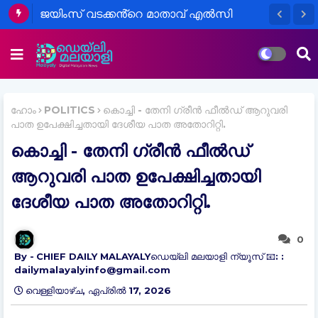
പ്രായപൂർത്തിയാകാത്ത പെൺകുട്ടിയെ
ജയിംസ് വടക്കൻ്റെ മാതാവ് എൽസി
ഗർഭിണിയാക്കിയ സംഭവത്തിൽ പാലാഴി
ജെയിംസ് (94),വടക്കൻ വെള്ളാപ്പാട്ട്,
സ്വദേശി അറസ്റ്റിൽ
നിര്യാതയായി.
ഹോം
POLITICS
കൊച്ചി - തേനി ഗ്രീൻ ഫീൽഡ് ആറുവരി
പാത ഉപേക്ഷിച്ചതായി ദേശീയ പാത അതോറിറ്റി.
കൊച്ചി - തേനി ഗ്രീൻ ഫീൽഡ്
ആറുവരി പാത ഉപേക്ഷിച്ചതായി
ദേശീയ പാത അതോറിറ്റി.
0
CHIEF DAILY MALAYALYഡെയ്‌ലി മലയാളി ന്യൂസ് 📧: :
dailymalayalyinfo@gmail.com
വെള്ളിയാഴ്‌ച, ഏപ്രിൽ 17, 2026