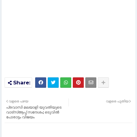
വളരെ പഴയ
വളരെ പുതിയ
പ്രവാസി മലയാളി യുവതിയുടെ
വാട്സ്ആപ്പ് സന്ദേശം; ഒടുവിൽ
പോരാട്ടം വിജയം