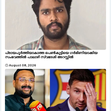
പ്രായപൂർത്തിയാകാത്ത പെൺകുട്ടിയെ ഗർഭിണിയാക്കിയ
സംഭവത്തിൽ പാലാഴി സ്വദേശി അറസ്റ്റിൽ
August 08, 2026