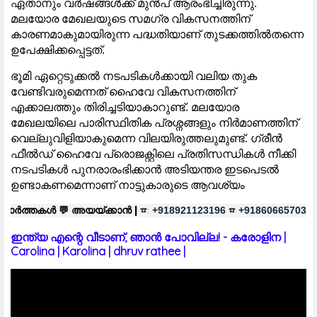
ഏതാനും വർഷങ്ങൾക്ക് മുൻപ് ആരംഭിച്ചിരുന്നു.
മലയോര മേഖലയുടെ സമഗ്ര വികസനത്തിന്
കാരണമാകുമായിരുന്ന പദ്ധതിയാണ് തുടക്കത്തിൽതന്നെ
ഉപേക്ഷിക്കപ്പെട്ടത്.
ഭൂമി ഏറ്റെടുക്കൽ നടപടികൾക്കായി വലിയ തുക
വേണ്ടിവരുമെന്നത് ഹൈവേ വികസനത്തിന്
എക്കാലത്തും തിരിച്ചടിയാകാറുണ്ട്. മലയോര
മേഖലയിലെ പാരിസ്ഥിതിക പ്രശ്നങ്ങളും നിർമാണത്തിന്
വെല്ലുവിളിയാകുമെന്ന വിലയിരുത്തലുമുണ്ട്. ഗ്രീൻ
ഫീൽഡ് ഹൈവേ പ്രൊജക്റ്റിലെ പ്രതിസന്ധികൾ നീക്കി
നടപടികൾ പുനരാരംഭിക്കാൻ അടിയന്തര ഇടപെടൽ
ഉണ്ടാകണമെന്നാണ് നാട്ടുകാരുടെ ആവശ്യം
യയ്ക്കാൻ |
☎:
☎
പരസ്യങ്ങൾക്ക്
+918921123196
+918606657037
ഇന്ത്യ എന്റെ വീടാണ്, ഞാൻ പോവില്ല! - കരോളിന |
Carolina | Karolina | dhruv rathee |