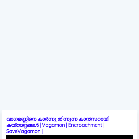
വാഗമണ്ണിനെ കാർന്നു തിന്നുന്ന കാൻസറായി
കയ്യേറ്റങ്ങൾ | Vagamon | Encroachment |
SaveVagamon |