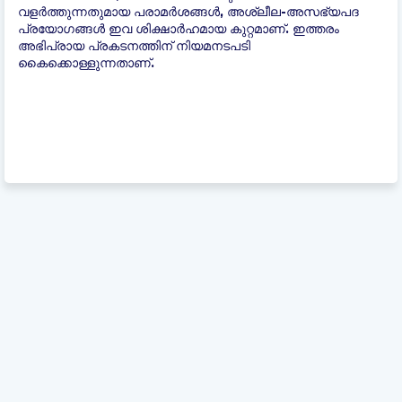
വളർത്തുന്നതുമായ പരാമർശങ്ങൾ, അശ്ലീല-അസഭ്യപദ
പ്രയോഗങ്ങൾ ഇവ ശിക്ഷാർഹമായ കുറ്റമാണ്. ഇത്തരം
അഭിപ്രായ പ്രകടനത്തിന് നിയമനടപടി
കൈക്കൊള്ളുന്നതാണ്.