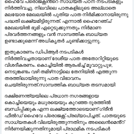
ഹൈവേ പ്രൊജക്റ്റിൻ്റെ സാധ്യത പഠന നടപടികളും
നിർത്തിവച്ചു. നിലവിലെ പാതകളിലൂടെ അല്ലാതെ
മലയോര മേഖലയിൽ പുതിയ പാത നിർമിക്കാനായിരുന്നു
പദ്ധതി ലക്ഷ്യമിട്ടിരുന്നത്. എന്നാൽ ഹൈറേഞ്ച്
മേഖലയിൽ ഭൂമി ഏറ്റെടുക്കുന്നതും നിർമാണ
പ്രവർത്തനങ്ങളും വൻ സാമ്പത്തിക ബാധ്യത
ഉണ്ടാക്കുമെന്ന് അധികൃതർ ചൂണ്ടിക്കാട്ടുന്നു.
ഇതുകാരണം ഡിപിആർ നടപടികൾ
നിർത്തിവച്ചതായാണ് ദേശീയ പാത അതോറിറ്റിയുടെ
വിശദീകരണം. കൊച്ചിയിൽ ആരംഭിച്ച് മൂവാറ്റുപുഴ,
നെടുങ്കണ്ടം വഴി തമിഴ്‌നാട്ടിലെ തേനിയിൽ എത്തുന്ന
തരത്തിലായിരുന്നു പാത വിഭാവനം
ചെയ്തിരുന്നത്.സാമ്പത്തിക ബാധ്യത തടസമായി
ദക്ഷിണേന്ത്യയിലെ പ്രധാന നഗരങ്ങളായ
കൊച്ചിയെയും മധുരയെയും കുറഞ്ഞ ദൂരത്തിൽ
ബന്ധിപ്പിക്കുക എന്ന ലക്ഷ്യത്തോടെയാണ് ഗ്രീൻ
ഫീൽഡ് ഹൈവേ പ്രൊജക്റ്റ് പ്രഖ്യാപിച്ചത്. പാതയുടെ
സാധ്യതകൾ വിലയിരുത്തുന്നതിനും അലൈൻമെൻ്റ്
നിർണയിക്കുന്നതിനുമായി പ്രാഥമിക നടപടികൾ