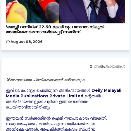
'മെസ്സി വന്നില്ല' 22.68 കോടി രൂപ സേവന നികുതി
അടയ്ക്കണമെന്നാവശ്യപ്പെട്ട് സമൻസ്
August 08, 2026
0 അഭിപ്രായങ്ങള്‍
🔰അനാവശ്യ പ്രതികരണങ്ങൾ ഒഴിവാക്കുക
ഇവിടെ പോസ്റ്റു ചെയ്യുന്ന അഭിപ്രായങ്ങൾ Deily Malayali
Media Publications Private Limited ന്റെതല്ല.
അഭിപ്രായങ്ങളുടെ പൂർണ ഉത്തരവാദിത്തം
രചയിതാവിനായിരിക്കും.
ഇന്ത്യന്‍ സർക്കാരിന്റെ ഐടി നയപ്രകാരം വ്യക്തി,
സമുദായം, മതം, രാജ്യം എന്നിവയ്ക്കെതിരായ
അധിക്ഷേപങ്ങൾ, അപകീർത്തികരവും സ്പർദ്ധ