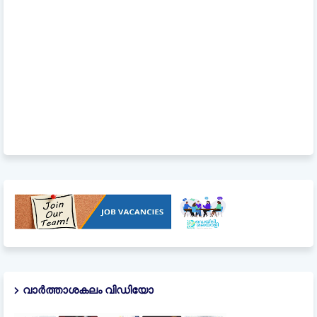
വാർത്താശകലം വിഡിയോ