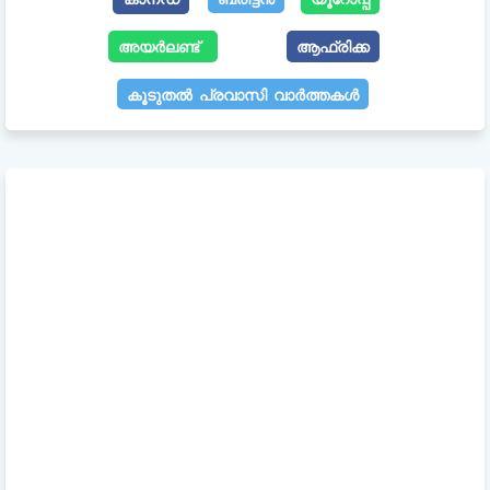
അയർലണ്ട്
ആഫ്രിക്ക
കൂടുതൽ പ്രവാസി വാർത്തകൾ