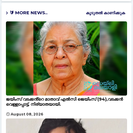
🔰 MORE NEWS..
കൂടുതൽ‍ കാണിക്കുക
ജയിംസ് വടക്കൻ്റെ മാതാവ് എൽസി ജെയിംസ് (94),വടക്കൻ
വെള്ളാപ്പാട്ട്, നിര്യാതയായി.
August 08, 2026