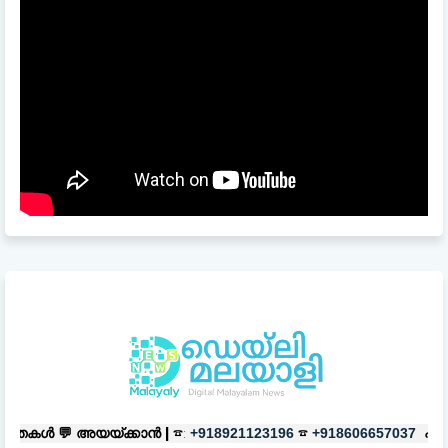
ക്കാൻ |
☎:
☎
പരസ്യങ്ങൾക്ക്
|
☎:
+918921123196
+918606657037