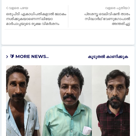
വളരെ പഴയ
വളരെ പുതിയ
ഒരുപിടി ഏകാധിപതികളാൽ ലോകം
പ്രശസ്ത ടെലിവിഷൻ താരം
നശിക്കുകയാണെന്ന് ലിയോ
സിദ്ധാർഥ് വേണുഗോപാൽ
മാർപാപ്പയുടെ രൂക്ഷ വിമർശനം
അന്തരിച്ചു;
🔰 MORE NEWS..
കൂടുതൽ‍ കാണിക്കുക