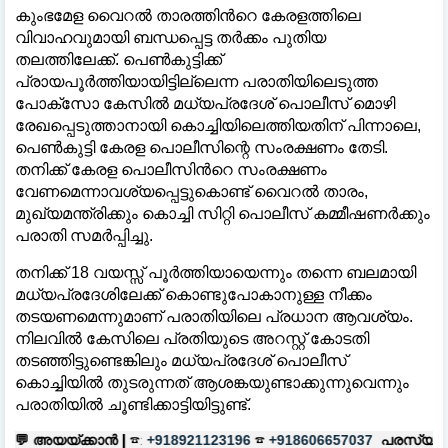
കുംഭമേള വൈറൽ താരത്തിന്‍റെ കേരളത്തിലെ
വിവാഹവുമായി ബന്ധപ്പെട്ട തർക്കം പുതിയ
തലത്തിലേക്ക്. പെൺകുട്ടിക്ക്
പ്രായപൂർത്തിയായിട്ടില്ലെന്ന പരാതിയിലെടുത്ത
പോക്സോ കേസിൽ മധ്യപ്രദേശ് പൊലീസ് മൊഴി
രേഖപ്പെടുത്താനായി കൊച്ചിയിലെത്തിയതിന് പിന്നാലെ,
പെൺകുട്ടി കേരള പൊലീസിന്റെ സംരക്ഷണം തേടി.
തനിക്ക് കേരള പൊലീസിന്‍റെ സംരക്ഷണം
വേണമെന്നാവശ്യപ്പെട്ടുകൊണ്ട് വൈറൽ താരം,
മുഖ്യമന്ത്രിക്കും കൊച്ചി സിറ്റി പൊലീസ് കമ്മീഷണർക്കും
പരാതി സമർപ്പിച്ചു.
തനിക്ക് 18 വയസ്സ് പൂർത്തിയായെന്നും തന്നെ ബലമായി
മധ്യപ്രദേശിലേക്ക് കൊണ്ടുപോകാനുള്ള നീക്കം
തടയണമെന്നുമാണ് പരാതിയിലെ പ്രധാന ആവശ്യം.
നിലവിൽ കേസിലെ പ്രതിയുടെ അറസ്റ്റ് കോടതി
തടഞ്ഞിട്ടുണ്ടെങ്കിലും മധ്യപ്രദേശ് പൊലീസ്
കൊച്ചിയിൽ തുടരുന്നത് ആശങ്കയുണ്ടാക്കുന്നുവെന്നും
പരാതിയിൽ ചൂണ്ടിക്കാട്ടിയിട്ടുണ്ട്.
|
☎:
☎
പരസ്യങ്ങൾക്ക്
|
☎:
+918921123196
+918606657037
+918921