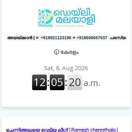
☎:
☎
പരസ്യങ്ങൾക്ക്
|
☎:
+918921123196
+918606657037
+9189211
🕤 കേരളം
ചെന്നിത്തലയെ വെട്ടിയ ലീഗ്! | Ramesh chennithala |