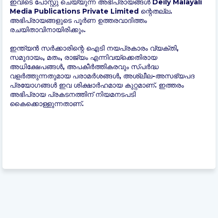
ഇവിടെ പോസ്റ്റു ചെയ്യുന്ന അഭിപ്രായങ്ങൾ Deily Malayali
Media Publications Private Limited ന്റെതല്ല.
അഭിപ്രായങ്ങളുടെ പൂർണ ഉത്തരവാദിത്തം
രചയിതാവിനായിരിക്കും.
ഇന്ത്യന്‍ സർക്കാരിന്റെ ഐടി നയപ്രകാരം വ്യക്തി,
സമുദായം, മതം, രാജ്യം എന്നിവയ്ക്കെതിരായ
അധിക്ഷേപങ്ങൾ, അപകീർത്തികരവും സ്പർദ്ധ
വളർത്തുന്നതുമായ പരാമർശങ്ങൾ, അശ്ലീല-അസഭ്യപദ
പ്രയോഗങ്ങൾ ഇവ ശിക്ഷാർഹമായ കുറ്റമാണ്. ഇത്തരം
അഭിപ്രായ പ്രകടനത്തിന് നിയമനടപടി
കൈക്കൊള്ളുന്നതാണ്.