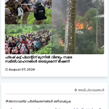
ഫ്രഷ് കട്ട് പ്ലാന്റിന് മുന്നിൽ വീണ്ടും സമര
സമിതി,വാഹനങ്ങൾ തടയുമെന്ന് ഭീഷണി
August 07, 2026
0 അഭിപ്രായങ്ങള്‍
🔰അനാവശ്യ പ്രതികരണങ്ങൾ ഒഴിവാക്കുക