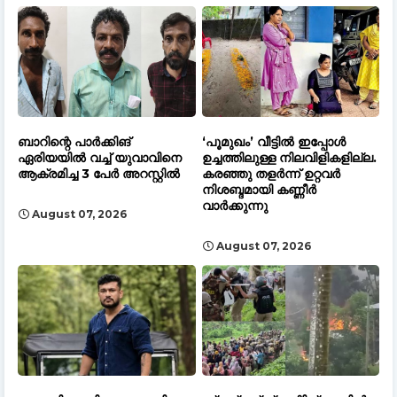
ബാറിന്റെ പാർക്കിങ്
‘പൂമുഖം’ വീട്ടിൽ ഇപ്പോൾ
ഏരിയയിൽ വച്ച് യുവാവിനെ
ഉച്ചത്തിലുള്ള നിലവിളികളില്ല.
ആക്രമിച്ച 3 പേർ അറസ്റ്റിൽ
കരഞ്ഞു തളർന്ന് ഉറ്റവർ
നിശബ്ദമായി കണ്ണീർ
വാർക്കുന്നു
August 07, 2026
August 07, 2026