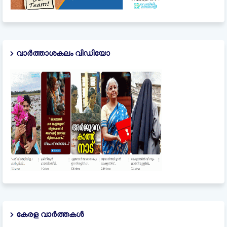
വാർത്താശകലം വിഡിയോ
കേരള വാർത്തകൾ