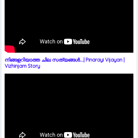
നിങ്ങളറിയാത്ത ചില സത്യങ്ങൾ....| Pinarayi Vijayan |
Vizhinjam Story