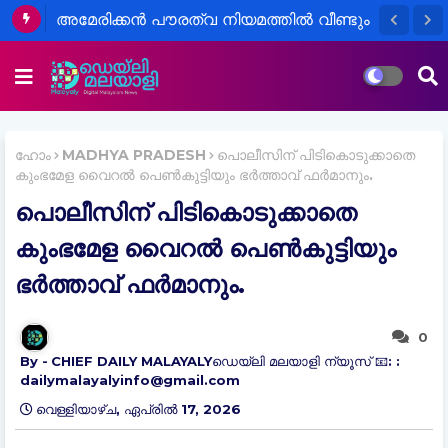
അമേരിക്കൻ പൗരത്വ നിയമത്തിൽ വീണ്ടും
മാറ്റം
ഹോം
MADHYA PRADESH
പൊലീസിന് പിടികൊടുക്കാതെ
കുംഭമേള വൈറൽ പെൺകുട്ടിയും ഭർത്താവ് ഫർമാനും.
പൊലീസിന് പിടികൊടുക്കാതെ
കുംഭമേള വൈറൽ പെൺകുട്ടിയും
ഭർത്താവ് ഫർമാനും.
0
CHIEF DAILY MALAYALYഡെയ്‌ലി മലയാളി ന്യൂസ് 📧: :
dailymalayalyinfo@gmail.com
വെള്ളിയാഴ്‌ച, ഏപ്രിൽ 17, 2026