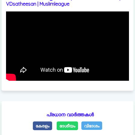
VDsatheesan | Muslimleague
പ്രധാന വാർത്തകൾ
കേരളം
ദേശീയം
വിദേശം