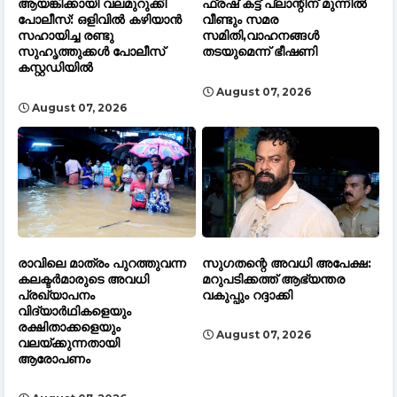
ആയങ്കിക്കായി വലമുറുക്കി
ഫ്രഷ് കട്ട് പ്ലാന്റിന് മുന്നിൽ
പോലീസ്: ഒളിവിൽ കഴിയാൻ
വീണ്ടും സമര
സഹായിച്ച രണ്ടു
സമിതി,വാഹനങ്ങൾ
സുഹൃത്തുക്കൾ പോലീസ്
തടയുമെന്ന് ഭീഷണി
കസ്റ്റഡിയിൽ
August 07, 2026
August 07, 2026
രാവിലെ മാത്രം പുറത്തുവന്ന
സുഗതന്റെ അവധി അപേക്ഷ:
കലക്ടർമാരുടെ അവധി
മറുപടിക്കത്ത് ആഭ്യന്തര
പ്രഖ്യാപനം
വകുപ്പും റദ്ദാക്കി
വിദ്യാർഥികളെയും
രക്ഷിതാക്കളെയും
August 07, 2026
വലയ്ക്കുന്നതായി
ആരോപണം