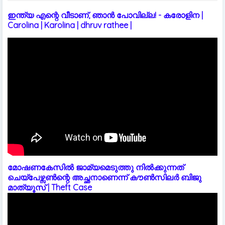
ഇന്ത്യ എന്റെ വീടാണ്, ഞാൻ പോവില്ല! - കരോളിന |
Carolina | Karolina | dhruv rathee |
മോഷണകേസിൽ ജാമ്യമെടുത്തു നിൽക്കുന്നത്
ചെയ്പേഴ്സൺന്റെ അച്ഛനാണെന്ന് കൗൺസിലർ ബിജു
മാത്യൂസ് | Theft Case