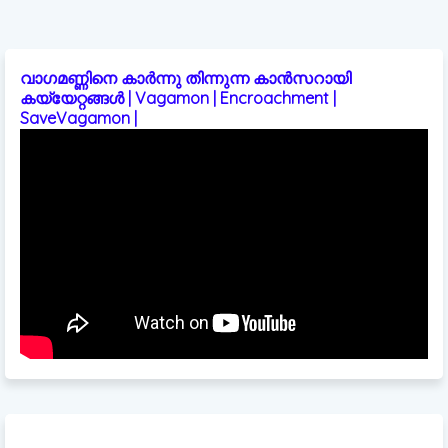
വാഗമണ്ണിനെ കാർന്നു തിന്നുന്ന കാൻസറായി
കയ്യേറ്റങ്ങൾ | Vagamon | Encroachment |
SaveVagamon |