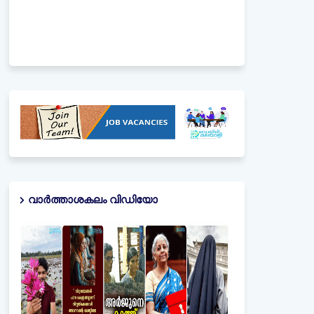
വാർത്താശകലം വിഡിയോ