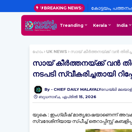
🔰BREAKING NEWS:
കോട്ടയം, പത്തനംത
ജില്ലകളിലെ വിദ്
Treanding
Kerala
India
അവധി
ഹോം
UK NEWS
സായ് കീര്‍ത്തനയ്ക്ക് വൻ തിരിച
സായ് കീര്‍ത്തനയ്ക്ക് വൻ ത
നടപടി സ്വീകരിച്ചതായി റിപ്പോ
CHIEF DAILY MALAYALYഡെയ്‌ലി മലയാളി
ബുധനാഴ്‌ച, ഏപ്രിൽ 15, 2026
യുകെ : ഇംഗ്ലീഷ് മാതൃഭാഷയാണെന്ന് അവകാശപ
സ്വദേശിനിയായ സ്പീച്ച് തെറാപ്പിസ്റ്റ് കബളിപ