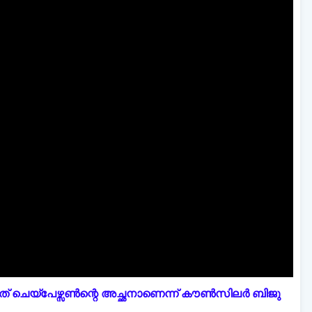
് ചെയ്പേഴ്സൺന്റെ അച്ഛനാണെന്ന് കൗൺസിലർ ബിജു