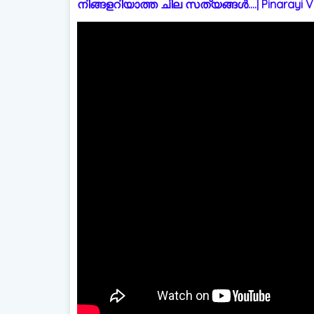
നിങ്ങളറിയാത്ത ചില സത്യങ്ങൾ....| Pinarayi Vi