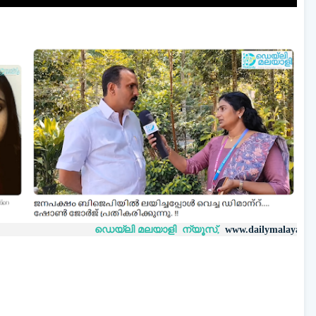
ഡെയ്‌ലി മലയാളി ന്യൂസ്,
വാർത്ത
www.dailymalayaly.com