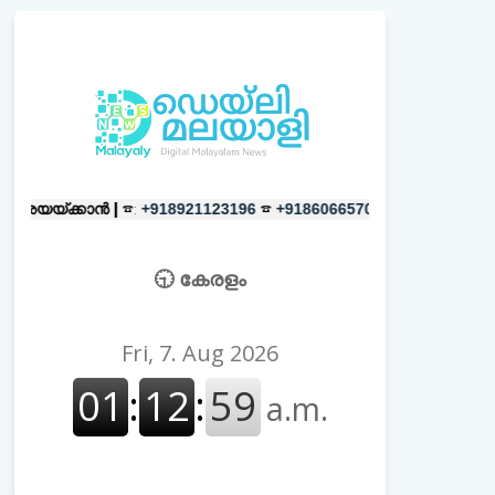
ൻ |
☎:
☎
പരസ്യങ്ങൾക്ക്
|
☎:
+918921123196
+918606657037
+918
🕤 കേരളം