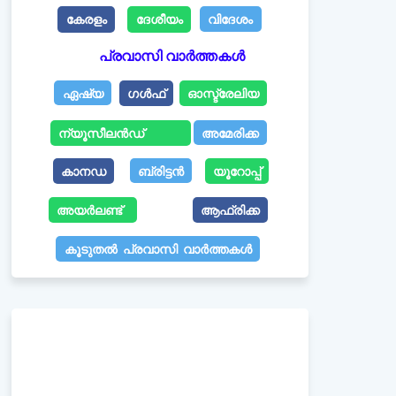
കേരളം
ദേശീയം
വിദേശം
പ്രവാസി വാർത്തകൾ
ഏഷ്യ
ഗൾഫ്
ഓസ്ട്രേലിയ
ന്യൂസീലൻഡ്
അമേരിക്ക
കാനഡ
ബ്രിട്ടൻ
യൂറോപ്പ്
അയർലണ്ട്
ആഫ്രിക്ക
കൂടുതൽ പ്രവാസി വാർത്തകൾ