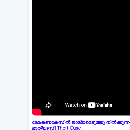
മോഷണകേസിൽ ജാമ്യമെടുത്തു നിൽക്കുന്നത
മാത്യൂസ് | Theft Case