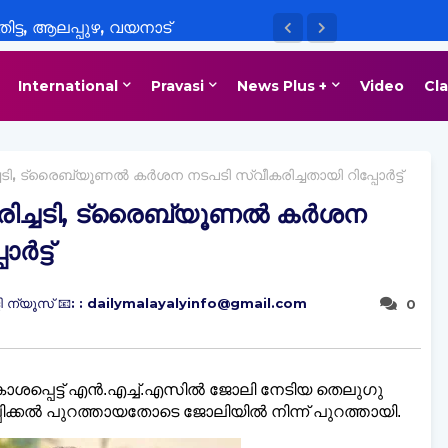
ിട്ട, ആലപ്പുഴ, വയനാട്
യാഭ്യാസ സ്ഥാപനങ്ങൾക്ക് നാളെ
International
Pravasi
News Plus +
Video
Cla
്ചടി, ട്രൈബ്യൂണല്‍ കര്‍ശന നടപടി സ്വീകരിച്ചതായി റിപ്പോർട്ട്
ിരിച്ചടി, ട്രൈബ്യൂണല്‍ കര്‍ശന
ർട്ട്
 ന്യൂസ് 📧: : dailymalayalyinfo@gmail.com
0
്പെട്ട് എന്‍.എച്ച്.എസില്‍ ജോലി നേടിയ തെലുഗു
്പിക്കല്‍ പുറത്തായതോടെ ജോലിയില്‍ നിന്ന് പുറത്തായി.