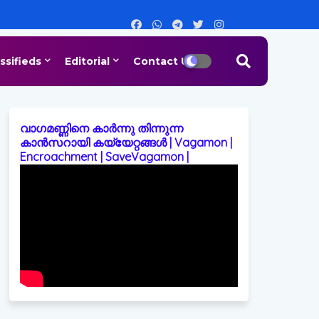
ssifieds
Editorial
Contact Us
വാഗമണ്ണിനെ കാർന്നു തിന്നുന്ന
കാൻസറായി കയ്യേറ്റങ്ങൾ | Vagamon |
Encroachment | SaveVagamon |