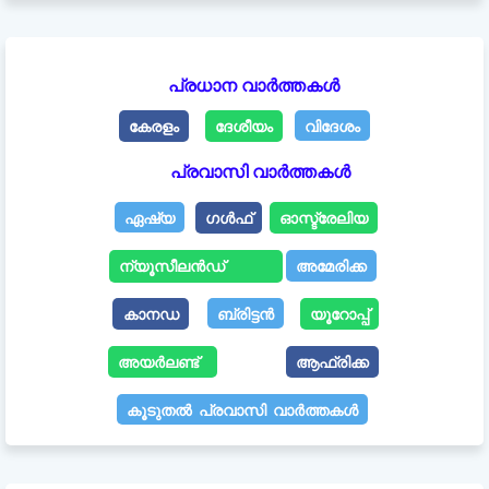
പ്രധാന വാർത്തകൾ
കേരളം
ദേശീയം
വിദേശം
പ്രവാസി വാർത്തകൾ
ഏഷ്യ
ഗൾഫ്
ഓസ്ട്രേലിയ
ന്യൂസീലൻഡ്
അമേരിക്ക
കാനഡ
ബ്രിട്ടൻ
യൂറോപ്പ്
അയർലണ്ട്
ആഫ്രിക്ക
കൂടുതൽ പ്രവാസി വാർത്തകൾ