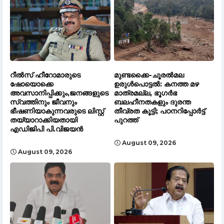
റീൽസ് ഹീറോമാരുടെ
മുണ്ടക്കൈ-ചൂരൽമല
ഷോയൊക്കെ
ഉരുൾപൊട്ടൽ: കനത്ത മഴ
അവസാനിപ്പിക്കും,ജനങ്ങളുടെ
മാത്രമല്ല, ഭൂഗർഭ
സ്വത്തിനും ജീവനും
ബലഹീനതകളും ദുരന്ത
ഭീഷണിയാകുന്നവരുടെ ലിസ്റ്റ്
തീവ്രത കൂട്ടി; പഠനറിപ്പോർട്ട്
തയ്യാറാക്കിയതായി
പുറത്ത്
എഡിജിപി പി.വിജയൻ
August 09, 2026
August 09, 2026