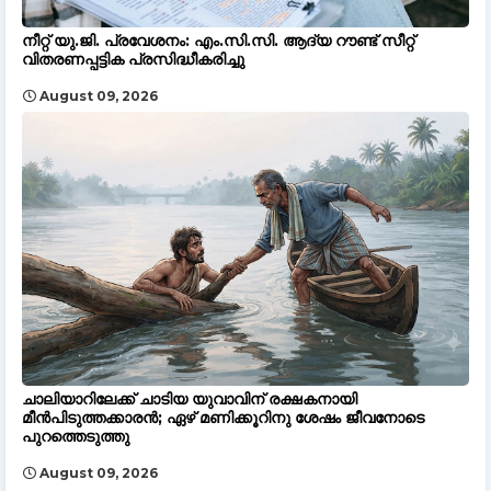
നീറ്റ് യു.ജി. പ്രവേശനം: എം.സി.സി. ആദ്യ റൗണ്ട് സീറ്റ്
വിതരണപ്പട്ടിക പ്രസിദ്ധീകരിച്ചു
August 09, 2026
ചാലിയാറിലേക്ക് ചാടിയ യുവാവിന് രക്ഷകനായി
മീൻപിടുത്തക്കാരൻ; ഏഴ് മണിക്കൂറിനു ശേഷം ജീവനോടെ
പുറത്തെടുത്തു
August 09, 2026