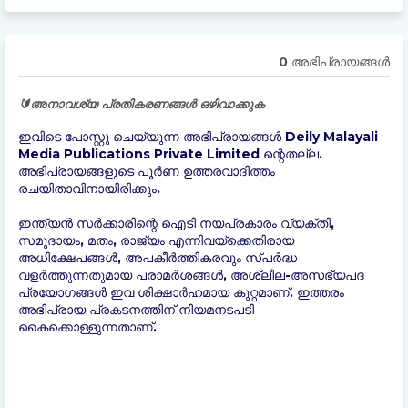
0 അഭിപ്രായങ്ങള്‍
🔰അനാവശ്യ പ്രതികരണങ്ങൾ ഒഴിവാക്കുക
ഇവിടെ പോസ്റ്റു ചെയ്യുന്ന അഭിപ്രായങ്ങൾ Deily Malayali
Media Publications Private Limited ന്റെതല്ല.
അഭിപ്രായങ്ങളുടെ പൂർണ ഉത്തരവാദിത്തം
രചയിതാവിനായിരിക്കും.
ഇന്ത്യന്‍ സർക്കാരിന്റെ ഐടി നയപ്രകാരം വ്യക്തി,
സമുദായം, മതം, രാജ്യം എന്നിവയ്ക്കെതിരായ
അധിക്ഷേപങ്ങൾ, അപകീർത്തികരവും സ്പർദ്ധ
വളർത്തുന്നതുമായ പരാമർശങ്ങൾ, അശ്ലീല-അസഭ്യപദ
പ്രയോഗങ്ങൾ ഇവ ശിക്ഷാർഹമായ കുറ്റമാണ്. ഇത്തരം
അഭിപ്രായ പ്രകടനത്തിന് നിയമനടപടി
കൈക്കൊള്ളുന്നതാണ്.