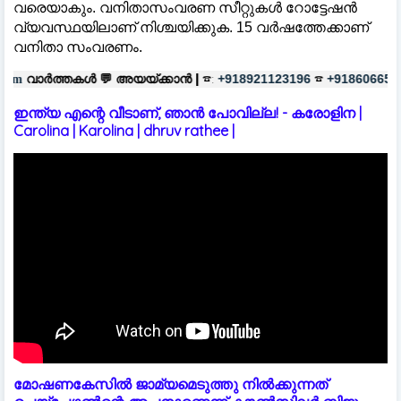
വരെയാകും. വനിതാസംവരണ സീറ്റുകൾ റോട്ടേഷൻ
വ്യവസ്ഥയിലാണ് നിശ്ചയിക്കുക. 15 വർഷത്തേക്കാണ്
വനിതാ സംവരണം.
💬
അയയ്ക്കാൻ |
☎:
☎
പരസ്യങ്ങൾക
+918921123196
+918606657037
ഇന്ത്യ എന്റെ വീടാണ്, ഞാൻ പോവില്ല! - കരോളിന |
Carolina | Karolina | dhruv rathee |
മോഷണകേസിൽ ജാമ്യമെടുത്തു നിൽക്കുന്നത്