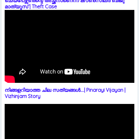
ചെയ്പേഴ്സൺന്റെ അച്ഛനാണെന്ന് കൗൺസിലർ ബിജു
മാത്യൂസ് | Theft Case
നിങ്ങളറിയാത്ത ചില സത്യങ്ങൾ....| Pinarayi Vijayan |
Vizhinjam Story