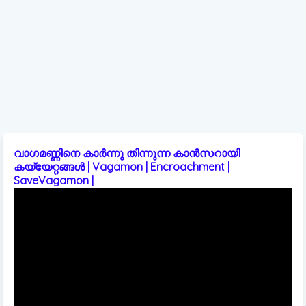
വാഗമണ്ണിനെ കാർന്നു തിന്നുന്ന കാൻസറായി
കയ്യേറ്റങ്ങൾ | Vagamon | Encroachment |
SaveVagamon |