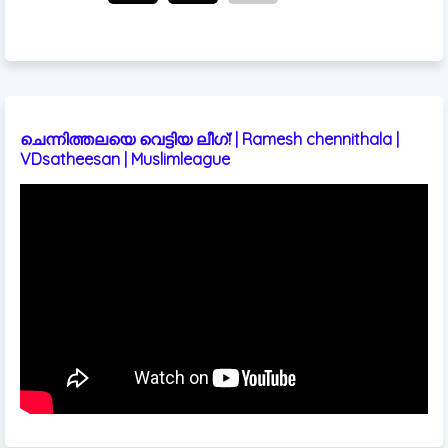
ചെന്നിത്തലയെ വെട്ടിയ ലീഗ്! | Ramesh chennithala |
VDsatheesan | Muslimleague