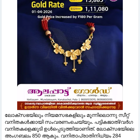
ലോക്സഭയിലും നിയമസഭകളിലും മൂന്നിലൊന്നു സീറ്റ്
വനിതകൾക്കായി സംവരണംചെയ്യും. പട്ടികജാതി/വർഗ
വനിതകളെക്കൂടി ഉൾപ്പെടുത്തിയാണിത്. ലോക്സഭയിലെ
അംഗബലം 850 ആകും. വനിതാപ്രാതിനിധ്യം 284