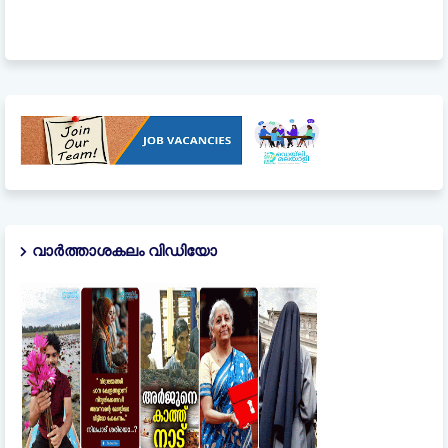
വാർത്താശകലം വിഡിയോ