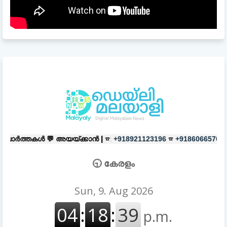
യയ്ക്കാൻ |
☎:
☎
പരസ്യങ്ങൾക്ക്
+918921123196
+918606657037
🕤 കേരളം