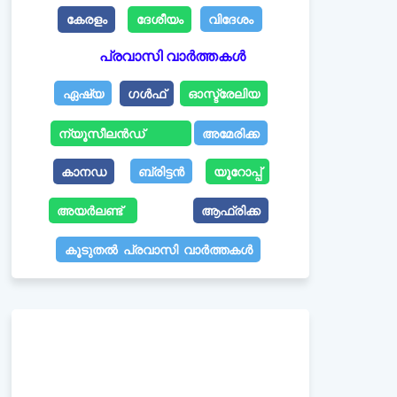
കേരളം
ദേശീയം
വിദേശം
പ്രവാസി വാർത്തകൾ
ഏഷ്യ
ഗൾഫ്
ഓസ്ട്രേലിയ
ന്യൂസീലൻഡ്
അമേരിക്ക
കാനഡ
ബ്രിട്ടൻ
യൂറോപ്പ്
അയർലണ്ട്
ആഫ്രിക്ക
കൂടുതൽ പ്രവാസി വാർത്തകൾ