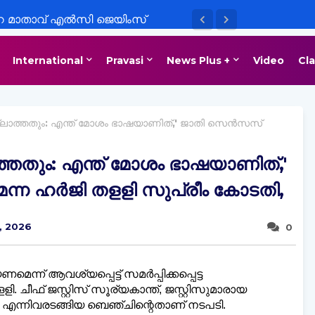
റെ മാതാവ് എൽസി ജെയിംസ്
ാപ്പാട്ട്, നിര്യാതയായി.
International
Pravasi
News Plus +
Video
Cla
ലാത്തതും: എന്ത് മോശം ഭാഷയാണിത്,' ജാതി സെന്‍സസ്
്തതും: എന്ത് മോശം ഭാഷയാണിത്,'
ന ഹര്‍ജി തളളി സുപ്രീം കോടതി,
0, 2026
0
് ആവശ്യപ്പെട്ട് സമര്‍പ്പിക്കപ്പെട്ട
 ചീഫ് ജസ്റ്റിസ് സൂര്യകാന്ത്, ജസ്റ്റിസുമാരായ
 എന്നിവരടങ്ങിയ ബെഞ്ചിന്റെതാണ് നടപടി.