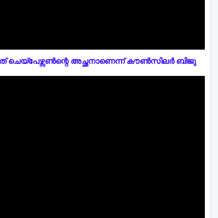
് ചെയ്പേഴ്സൺന്റെ അച്ഛനാണെന്ന് കൗൺസിലർ ബിജു