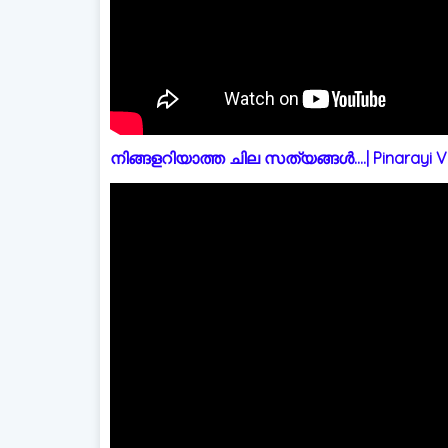
നിങ്ങളറിയാത്ത ചില സത്യങ്ങൾ....| Pinarayi Vi