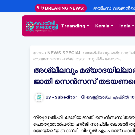
🔰BREAKING NEWS:
ജയിംസ് വടക്കൻ്
(94),വടക്കൻ വെള്ള
Treanding
Kerala
India
ഹോം
NEWS SPECIAL
അശ്ലീലവും മര്യാദയില്
തടയണമെന്ന ഹര്‍ജി തളളി സുപ്രീം കോടതി,
അശ്ലീലവും മര്യാദയില്ലാത
ജാതി സെന്‍സസ് തടയണമെന്
Subeditor
വെള്ളിയാഴ്‌ച, ഏപ്രിൽ 1
ന്യൂഡല്‍ഹി: ദേശീയ ജാതി സെന്‍സസ് തടയണമെന്ന
പൊതുതാല്‍പര്യ ഹര്‍ജി സുപ്രീം കോടതി തളളി.
ജോയ്മല്യ ബാഗ്ചി, വിപുല്‍ എം പാഞ്ചോലി