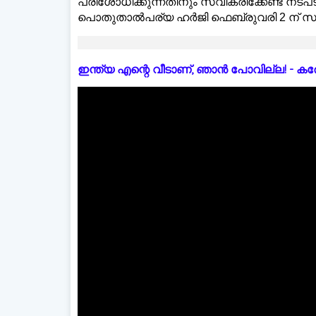
പരിശോധിക്കുന്നതിനും സ്വീകരിക്കേണ്ട നടപ
പൊതുതാല്‍പര്യ ഹര്‍ജി ഫെബ്രുവരി 2 ന് സു
ഇന്ത്യ എന്റെ വീടാണ്, ഞാൻ പോവില്ല! - കരോളിന