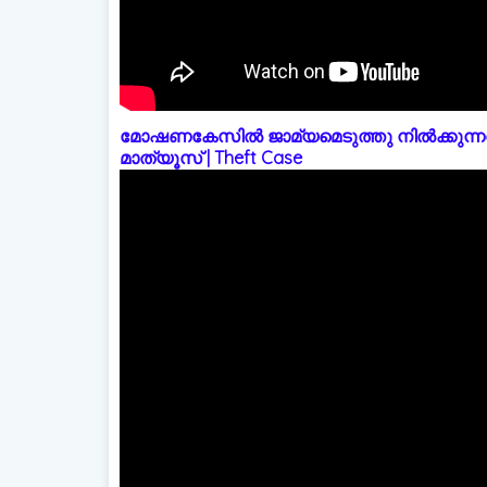
മോഷണകേസിൽ ജാമ്യമെടുത്തു നിൽക്കുന്നത
മാത്യൂസ് | Theft Case