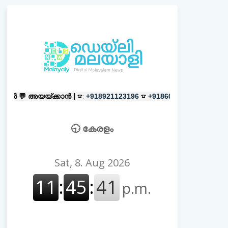
്കാൻ |
☎:
☎
പരസ്യങ്ങൾക്ക്
|
☎:
+918921123196
+918606657037
+
🕤 കേരളം