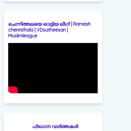
ചെന്നിത്തലയെ വെട്ടിയ ലീഗ്! | Ramesh
chennithala | VDsatheesan |
Muslimleague
പ്രധാന വാർത്തകൾ