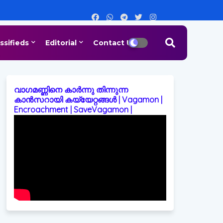
ssifieds
Editorial
Contact Us
വാഗമണ്ണിനെ കാർന്നു തിന്നുന്ന
കാൻസറായി കയ്യേറ്റങ്ങൾ | Vagamon |
Encroachment | SaveVagamon |