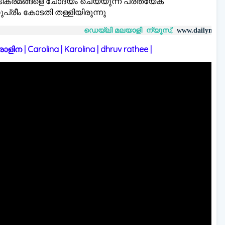
ടിക്രമങ്ങളെ ചോദ്യം ചെയ്യുന്ന പ്രത്യേക
പ്രീം കോടതി തള്ളിയിരുന്നു
ഡെയ്‌ലി മലയാളി ന്യൂസ്,
വാർത്
www.dailymalayaly.com
 | Carolina | Karolina | dhruv rathee |