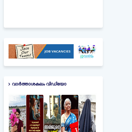
വാർത്താശകലം വിഡിയോ