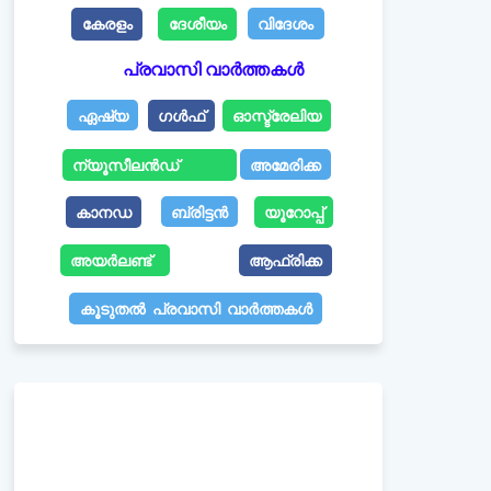
com
കേരളം
ദേശീയം
വിദേശം
പ്രവാസി വാർത്തകൾ
ഏഷ്യ
ഗൾഫ്
ഓസ്ട്രേലിയ
ന്യൂസീലൻഡ്
അമേരിക്ക
കാനഡ
ബ്രിട്ടൻ
യൂറോപ്പ്
അയർലണ്ട്
ആഫ്രിക്ക
കൂടുതൽ പ്രവാസി വാർത്തകൾ