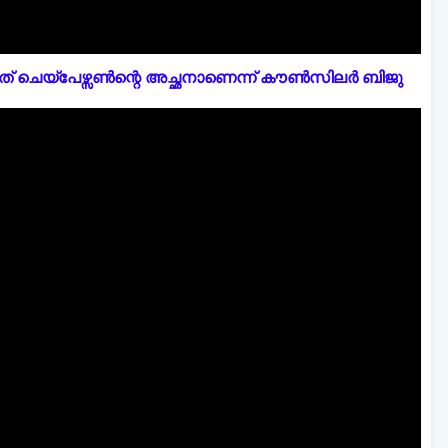
് ചെയ്പേഴ്സൺന്റെ അച്ഛനാണെന്ന് കൗൺസിലർ ബിജു