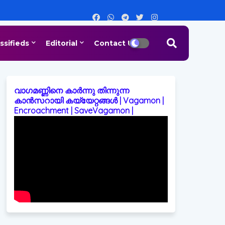
ssifieds
Editorial
Contact Us
വാഗമണ്ണിനെ കാർന്നു തിന്നുന്ന
കാൻസറായി കയ്യേറ്റങ്ങൾ | Vagamon |
Encroachment | SaveVagamon |