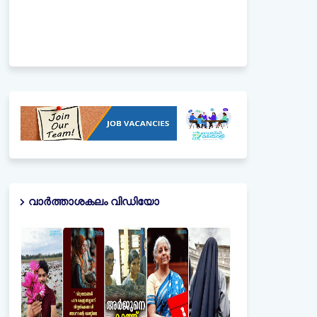
വാർത്താശകലം വിഡിയോ