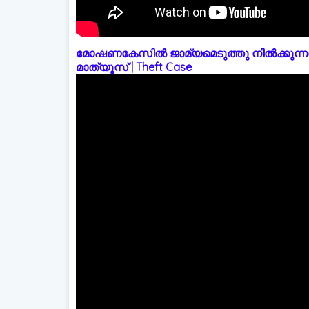
മോഷണകേസിൽ ജാമ്യമെടുത്തു നിൽക്കുന്നത
മാത്യൂസ് | Theft Case