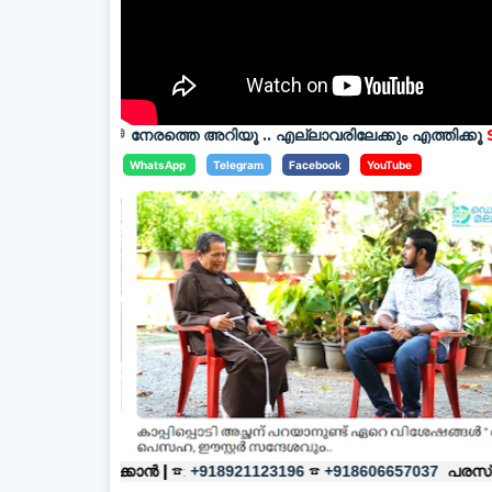
കൾ
💬
നേരത്തെ അറിയൂ .. എല്ലാവരിലേക്കും എത്തിക്കൂ
SUBCRIBE
WhatsApp
Telegram
Facebook
YouTube
്ക്കാൻ |
☎:
☎
പരസ്യങ്ങൾക്ക്
|
☎
+918921123196
+918606657037