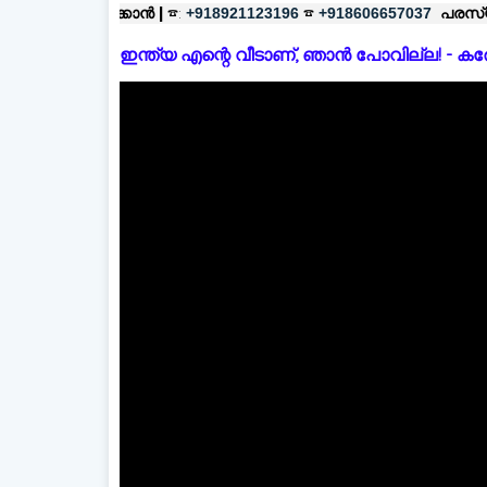
്ക്കാൻ |
☎:
☎
പരസ്യങ്ങൾക്ക്
|
☎
+918921123196
+918606657037
ഇന്ത്യ എന്റെ വീടാണ്, ഞാൻ പോവില്ല! - കരോളിന