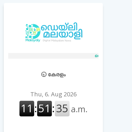
ഡെയ്‌ലി മലയാളി ന്യൂസ്,
www.
🕤 കേരളം