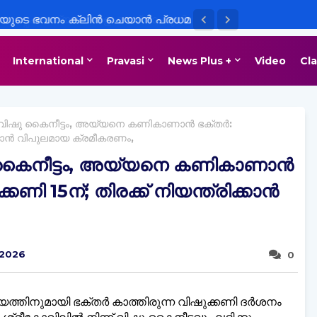
ുടെ ഭവനം ക്ലിൻ ചെയാൻ പ്രധമ
ഹപ്രവർത്തകരും എത്തി
International
Pravasi
News Plus +
Video
Cla
് വിഷു കൈനീട്ടം, അയ്യനെ കണികാണാന്‍ ഭക്തര്‍:
ക്കാന്‍ വിപുലമായ ക്രമീകരണം,
ഷു കൈനീട്ടം, അയ്യനെ കണികാണാന്‍
കണി 15ന്; തിരക്ക് നിയന്ത്രിക്കാന്‍
 2026
0
തിനുമായി ഭക്തര്‍ കാത്തിരുന്ന വിഷുക്കണി ദര്‍ശനം