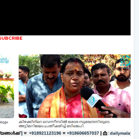
:
☎
|
📩
+918921123196
+918606657037
:
dailymalayalyinfo@gmail