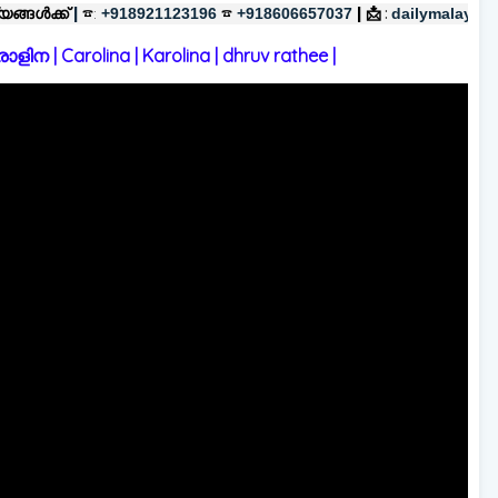
:
☎
|
📩
+918921123196
+918606657037
:
dailymalayalyinfo@gmail.
 | Carolina | Karolina | dhruv rathee |