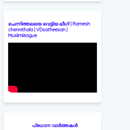
ചെന്നിത്തലയെ വെട്ടിയ ലീഗ്! | Ramesh
chennithala | VDsatheesan |
Muslimleague
പ്രധാന വാർത്തകൾ