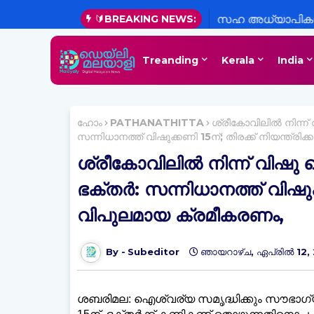
🔰BREAKING NEWS:
സഹ അധ്യാപികയ
അധ്യാപികയും സ
Treanding
Kerala
India
ഹോം
PATHANATHITTA
ശ്രീകോവിലില്‍ നിന്ന
സന്നിധാനത്ത് വിഷുക്കണി 15ന്; തിരക്ക് നിയന്ത്രി
ശ്രീകോവിലില്‍ നിന്ന് വി
ഭക്തര്‍: സന്നിധാനത്ത് വിഷുക്
വിപുലമായ ക്രമീകരണം,
Subeditor
ഞായറാഴ്‌ച, ഏപ്രിൽ 12,
ശബരിമല: ഐശ്വര്യ സമൃദ്ധിക്കും സൗഭാഗ്യത്