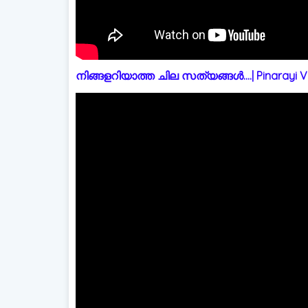
നിങ്ങളറിയാത്ത ചില സത്യങ്ങൾ....| Pinarayi Vi