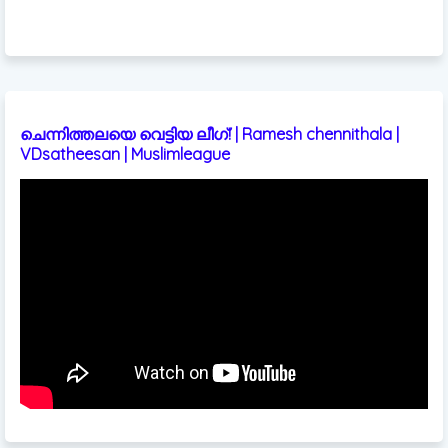
ചെന്നിത്തലയെ വെട്ടിയ ലീഗ്! | Ramesh chennithala |
VDsatheesan | Muslimleague