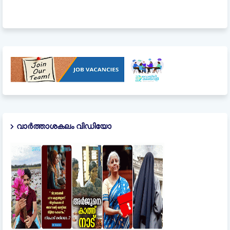
വാർത്താശകലം വിഡിയോ