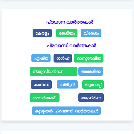
പ്രധാന വാർത്തകൾ
കേരളം
ദേശീയം
വിദേശം
പ്രവാസി വാർത്തകൾ
ഏഷ്യ
ഗൾഫ്
ഓസ്ട്രേലിയ
ന്യൂസീലൻഡ്
അമേരിക്ക
കാനഡ
ബ്രിട്ടൻ
യൂറോപ്പ്
അയർലണ്ട്
ആഫ്രിക്ക
കൂടുതൽ പ്രവാസി വാർത്തകൾ