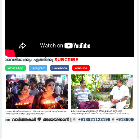
എത്തിക്കൂ
SUBCRIBE
WhatsApp
Telegram
Facebook
YouTube
 💬
അയയ്ക്കാൻ |
☎:
☎
പരസ്യങ്ങൾ
+918921123196
+918606657037