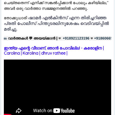
ചെയ്തതെന്ന് എനിക്ക് സങ്കൽപ്പിക്കാൻ പോലും കഴിയില്ല,"
അവർ ഒരു വാർത്താ സമ്മേളനത്തിൽ പറഞ്ഞു.
ഷാമർ എൽകിൻസ് എന്ന തിരിച്ചറിഞ്ഞ
തോക്കുധാരി
പ്രതി പോലീസ് പിന്തുടരലിനുശേഷം വെടിവയ്പ്പിൽ
മരിച്ചു.
💬
അയയ്ക്കാൻ |
☎:
☎
പരസ്യങ്ങൾ
+918921123196
+918606657037
ഇന്ത്യ എന്റെ വീടാണ്, ഞാൻ പോവില്ല! - കരോളിന |
Carolina | Karolina | dhruv rathee |