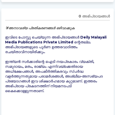
0 അഭിപ്രായങ്ങള്‍
🔰അനാവശ്യ പ്രതികരണങ്ങൾ ഒഴിവാക്കുക
ഇവിടെ പോസ്റ്റു ചെയ്യുന്ന അഭിപ്രായങ്ങൾ Deily Malayali
Media Publications Private Limited ന്റെതല്ല.
അഭിപ്രായങ്ങളുടെ പൂർണ ഉത്തരവാദിത്തം
രചയിതാവിനായിരിക്കും.
ഇന്ത്യന്‍ സർക്കാരിന്റെ ഐടി നയപ്രകാരം വ്യക്തി,
സമുദായം, മതം, രാജ്യം എന്നിവയ്ക്കെതിരായ
അധിക്ഷേപങ്ങൾ, അപകീർത്തികരവും സ്പർദ്ധ
വളർത്തുന്നതുമായ പരാമർശങ്ങൾ, അശ്ലീല-അസഭ്യപദ
പ്രയോഗങ്ങൾ ഇവ ശിക്ഷാർഹമായ കുറ്റമാണ്. ഇത്തരം
അഭിപ്രായ പ്രകടനത്തിന് നിയമനടപടി
കൈക്കൊള്ളുന്നതാണ്.