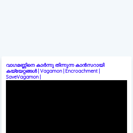
വാഗമണ്ണിനെ കാർന്നു തിന്നുന്ന കാൻസറായി
കയ്യേറ്റങ്ങൾ | Vagamon | Encroachment |
SaveVagamon |