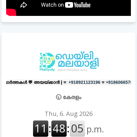
അയയ്ക്കാൻ |
☎:
☎
പരസ്യങ്ങൾക്ക
+918921123196
+918606657037
🕤 കേരളം