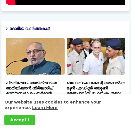
ദേശീയ വാർത്തകൾ
പ്രതിഷേധം അമിത്ഷായെ
ബലാത്സംഗ കേസ്; തെഹൽക്ക
അറിയിക്കാൻ നിർദേശിച്ച്
മുൻ എഡിറ്റർ തരുൺ
രാജ്യസഭാ ചെയർമാൻ
തേജ്പാലിന് 10 വർഷം തടവ്
സി.പി. രാധാകൃഷ്ണൻ
ശിക്ഷ
Our website uses cookies to enhance your
experience.
Learn More
August 06, 2026
August 06, 2026
Accept !