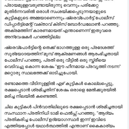
പ്രായമുള്ളവരുണ്ടായിരുന്നു വെന്നും പരിക്കേറ്റ
മുതിർന്നവരിൽ ഒരാൾ സംശയിക്കപ്പെടുന്നയാളുടെ
കുട്ടികളുടെ അമ്മയാണെന്നും ഷ്രെവ്‌പോർട്ട് പോലീസ്
ഡിപ്പാർട്ട്‌മെന്റ് വക്താവ് ക്രിസ് ബോർഡലോൺ പറഞ്ഞു.
അക്രമത്തിന് കാരണമായത് എന്താണെന്ന് ഇതുവരെ
അന്വേഷകർ പറഞ്ഞിട്ടില്ല
ഷ്രെവ്‌പോർട്ടിന്റെ തെക്ക് ഭാഗത്തുള്ള ഒരു പ്രദേശത്ത്
സൂര്യോദയത്തിന് മുമ്പ് ആക്രമണങ്ങൾ ആരംഭിച്ചതായി
പോലീസ് പറഞ്ഞു, പ്രതി ഒരു വീട്ടിൽ ഒരു സ്ത്രീയെ
വെടിവച്ചു കൊന്ന ശേഷം "ഈ ഹീനമായ പ്രവൃത്തി നടന്ന"
മറ്റൊരു സ്ഥലത്തേക്ക് ഓടിച്ചുപോയി.
രണ്ടാമത്തെ വീടിനുള്ളിൽ ഏഴ് കുട്ടികൾ കൊല്ലപ്പെട്ടു,
രക്ഷപ്പെടാൻ ശ്രമിച്ചതിന് ശേഷം ഒരാളെ മേൽക്കൂരയിൽ
മരിച്ച നിലയിൽ കണ്ടെത്തി.
ചില കുട്ടികൾ പിൻവാതിലിലൂടെ രക്ഷപ്പെടാൻ ശ്രമിച്ചതായി
സംസ്ഥാന പ്രതിനിധി ടാമി ഫെൽപ്സ് പറഞ്ഞു. "ആദ്യം
പ്രതികരിച്ച പോലീസ് ഉദ്യോഗസ്ഥർ ഇന്ന് ഇവിടെ
എത്തിയപ്പോൾ യഥാർത്ഥത്തിൽ എന്താണ് കൈകാര്യം