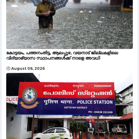
കോട്ടയം, പത്തനംതിട്ട, ആലപ്പുഴ, വയനാട് ജില്ലകളിലെ
വിദ്യാഭ്യാസ സ്ഥാപനങ്ങൾക്ക് നാളെ അവധി
August 06, 2026