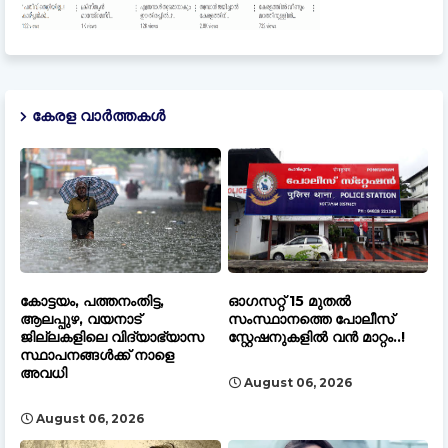
കേരള വാർത്തകൾ
കോട്ടയം, പത്തനംതിട്ട,
ഓഗസറ്റ് 15 മുതല്‍
ആലപ്പുഴ, വയനാട്
സംസ്ഥാനത്തെ പോലീസ്
ജില്ലകളിലെ വിദ്യാഭ്യാസ
സ്റ്റേഷനുകളിൽ വൻ മാറ്റം..!
സ്ഥാപനങ്ങൾക്ക് നാളെ
അവധി
August 06, 2026
August 06, 2026