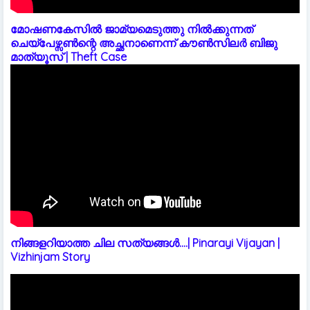
മോഷണകേസിൽ ജാമ്യമെടുത്തു നിൽക്കുന്നത്
ചെയ്പേഴ്സൺന്റെ അച്ഛനാണെന്ന് കൗൺസിലർ ബിജു
മാത്യൂസ് | Theft Case
നിങ്ങളറിയാത്ത ചില സത്യങ്ങൾ....| Pinarayi Vijayan |
Vizhinjam Story