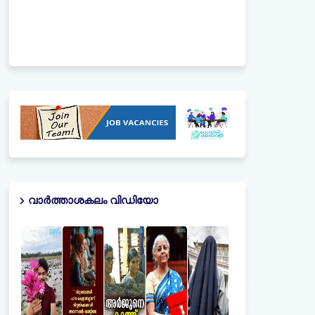
വാർത്താശകലം വിഡിയോ