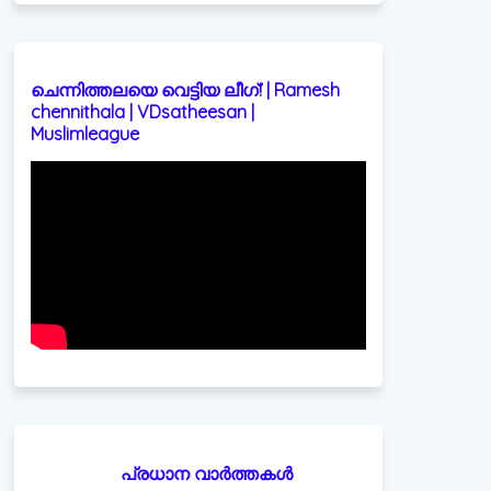
ചെന്നിത്തലയെ വെട്ടിയ ലീഗ്! | Ramesh
chennithala | VDsatheesan |
Muslimleague
പ്രധാന വാർത്തകൾ