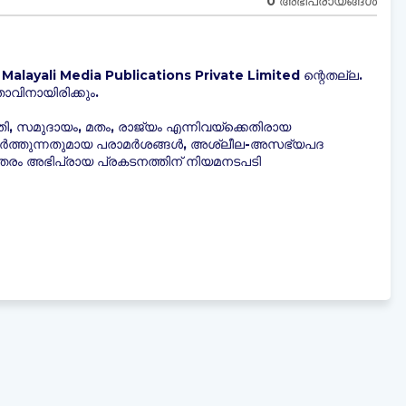
0 അഭിപ്രായങ്ങള്‍
Malayali Media Publications Private Limited ന്റെതല്ല.
വിനായിരിക്കും.
തി, സമുദായം, മതം, രാജ്യം എന്നിവയ്ക്കെതിരായ
ളർത്തുന്നതുമായ പരാമർശങ്ങൾ, അശ്ലീല-അസഭ്യപദ
തരം അഭിപ്രായ പ്രകടനത്തിന് നിയമനടപടി