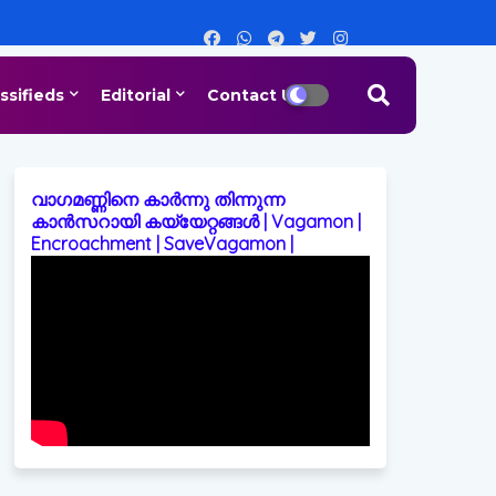
ssifieds
Editorial
Contact Us
വാഗമണ്ണിനെ കാർന്നു തിന്നുന്ന
കാൻസറായി കയ്യേറ്റങ്ങൾ | Vagamon |
Encroachment | SaveVagamon |