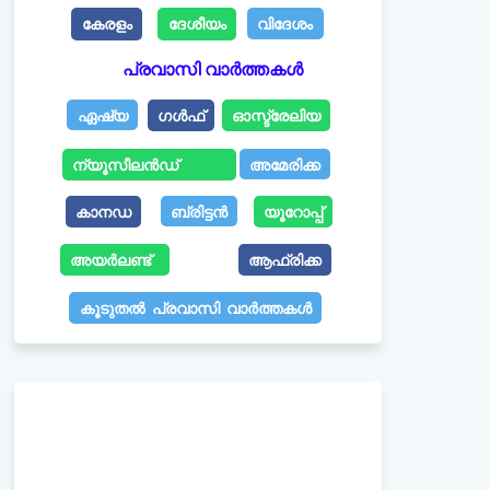
കേരളം
ദേശീയം
വിദേശം
പ്രവാസി വാർത്തകൾ
ഏഷ്യ
ഗൾഫ്
ഓസ്ട്രേലിയ
ന്യൂസീലൻഡ്
അമേരിക്ക
കാനഡ
ബ്രിട്ടൻ
യൂറോപ്പ്
അയർലണ്ട്
ആഫ്രിക്ക
കൂടുതൽ പ്രവാസി വാർത്തകൾ