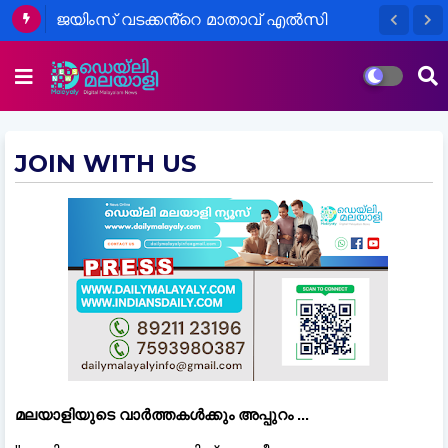
ജയിംസ് വടക്കൻ്റെ മാതാവ് എൽസി
ജെയിംസ് (94),വടക്കൻ വെള്ളാപ്പാട്ട്,
നിര്യാതയായി.
JOIN WITH US
മലയാളിയുടെ വാർത്തകൾക്കും അപ്പുറം ...