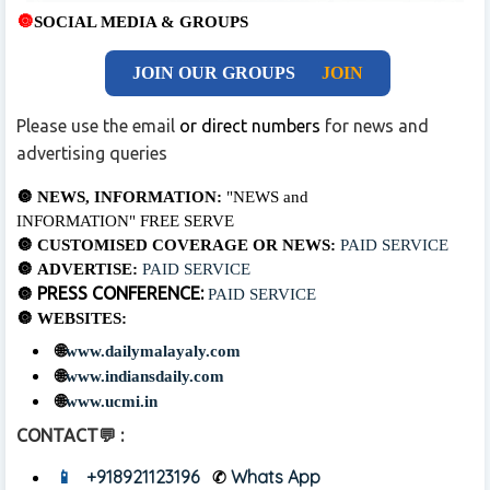
🔘
SOCIAL MEDIA & GROUPS
JOIN OUR GROUPS
JOIN
Please use the email
or direct numbers
for news and
advertising queries
🔘 NEWS, INFORMATION:
"NEWS and
INFORMATION"
FREE SERVE
🔘 CUSTOMISED COVERAGE OR NEWS:
PAID
SERVICE
🔘
ADVERTISE:
PAID
SERVICE
PRESS CONFERENCE:
🔘
PAID
SERVICE
🔘 WEBSITES:
🌐
www.dailymalayaly.com
🌐
www.indiansdaily.com
🌐
www.ucmi.in
CONTACT💬 :
📱
+918921123196
✆
Whats App