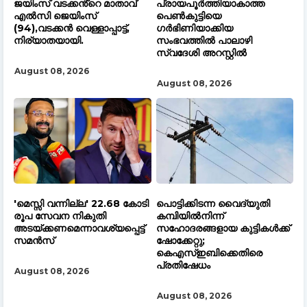
ജയിംസ് വടക്കൻ്റെ മാതാവ്
പ്രായപൂർത്തിയാകാത്ത
എൽസി ജെയിംസ്
പെൺകുട്ടിയെ
(94),വടക്കൻ വെള്ളാപ്പാട്ട്,
ഗർഭിണിയാക്കിയ
നിര്യാതയായി.
സംഭവത്തിൽ പാലാഴി
സ്വദേശി അറസ്റ്റിൽ
August 08, 2026
August 08, 2026
'മെസ്സി വന്നില്ല' 22.68 കോടി
പൊട്ടിക്കിടന്ന വൈദ്യുതി
രൂപ സേവന നികുതി
കമ്പിയിൽനിന്ന്
അടയ്ക്കണമെന്നാവശ്യപ്പെട്ട്
സഹോദരങ്ങളായ കുട്ടികൾക്ക്
സമൻസ്
ഷോക്കേറ്റു;
കെഎസ്ഇബിക്കെതിരെ
പ്രതിഷേധം
August 08, 2026
August 08, 2026