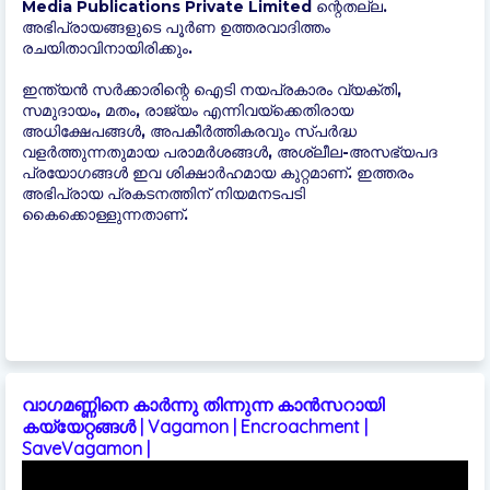
Media Publications Private Limited ന്റെതല്ല.
അഭിപ്രായങ്ങളുടെ പൂർണ ഉത്തരവാദിത്തം
രചയിതാവിനായിരിക്കും.
ഇന്ത്യന്‍ സർക്കാരിന്റെ ഐടി നയപ്രകാരം വ്യക്തി,
സമുദായം, മതം, രാജ്യം എന്നിവയ്ക്കെതിരായ
അധിക്ഷേപങ്ങൾ, അപകീർത്തികരവും സ്പർദ്ധ
വളർത്തുന്നതുമായ പരാമർശങ്ങൾ, അശ്ലീല-അസഭ്യപദ
പ്രയോഗങ്ങൾ ഇവ ശിക്ഷാർഹമായ കുറ്റമാണ്. ഇത്തരം
അഭിപ്രായ പ്രകടനത്തിന് നിയമനടപടി
കൈക്കൊള്ളുന്നതാണ്.
വാഗമണ്ണിനെ കാർന്നു തിന്നുന്ന കാൻസറായി
കയ്യേറ്റങ്ങൾ | Vagamon | Encroachment |
SaveVagamon |