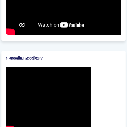
അഖില ഹാദിയ ?