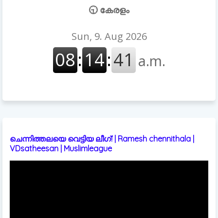
🕤 കേരളം
ചെന്നിത്തലയെ വെട്ടിയ ലീഗ്! | Ramesh chennithala |
VDsatheesan | Muslimleague