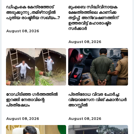
ഡിഎംകെ കേന്ദ്രത്തോട്
മുംബൈ സിദ്ധിവിനായക
അടുക്കുന്നു ,തമിഴ്‌നാട്ടിൽ
ക്ഷേത്രത്തിലെ കാണിക്ക
പുതിയ രാഷ്ട്രീയ സഖ്യം..?
തട്ടിപ്പ്; അന്വേഷണത്തിന്
ഉത്തരവിട്ട് മഹാരാഷ്ട്ര
സർക്കാർ
August 08, 2026
August 08, 2026
റോഡിടിഞ്ഞ ഗർത്തത്തിൽ
പ്രതിരോധ വിവര ചോർച്ച:
ഇറങ്ങി നേതാവിന്റെ
വ്യോമസേന വിങ് കമാൻഡർ
പ്രതിഷേധം
അറസ്റ്റിൽ
August 08, 2026
August 08, 2026