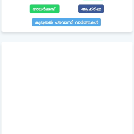
അയർലണ്ട്
ആഫ്രിക്ക
കൂടുതൽ പ്രവാസി വാർത്തകൾ