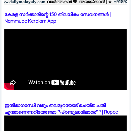
☎:
☎
വാർത്തകൾ 💬
അയയ്ക്കാൻ |
+918921123196
+91860
ly.com
കേരള സര്‍ക്കാരിന്റെ 150 തിലധികം സേവനങ്ങള്‍ |
Nammude Keralam App
ഇന്ദിരാഗാന്ധി വരും തലമുറയോട് ചെയ്‌ത ചതി
എന്താണെന്നറിയേണ്ടോ “'പ്രബുദ്ധൻമാരേ" ? | Rupee