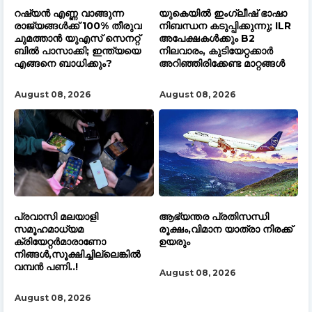
റഷ്യൻ എണ്ണ വാങ്ങുന്ന
യുകെയിൽ ഇംഗ്ലീഷ് ഭാഷാ
രാജ്യങ്ങൾക്ക് 100% തീരുവ
നിബന്ധന കടുപ്പിക്കുന്നു; ILR
ചുമത്താൻ യുഎസ് സെനറ്റ്
അപേക്ഷകൾക്കും B2
ബിൽ പാസാക്കി; ഇന്ത്യയെ
നിലവാരം, കുടിയേറ്റക്കാർ
എങ്ങനെ ബാധിക്കും?
അറിഞ്ഞിരിക്കേണ്ട മാറ്റങ്ങൾ
August 08, 2026
August 08, 2026
പ്രവാസി മലയാളി
ആഭ്യന്തര പ്രതിസന്ധി
സമൂഹമാധ്യമ
രൂക്ഷം,വിമാന യാത്രാ നിരക്ക്
ക്രിയേറ്റർമാരാണോ
ഉയരും
നിങ്ങൾ,സൂക്ഷിച്ചില്ലെങ്കിൽ
വമ്പൻ പണി..!
August 08, 2026
August 08, 2026