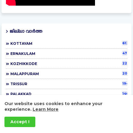
ജില്ലാ വാർത്ത
6135
KOTTAYAM
4701
ERNAKULAM
2290
KOZHIKKODE
2047
MALAPPURAM
1945
TRISSUR
1460
PALAKKAD
Our website uses cookies to enhance your
1407
KANNUR
experience.
Learn More
1400
ALAPPUZHA
Accept !
1304
KOLLAM