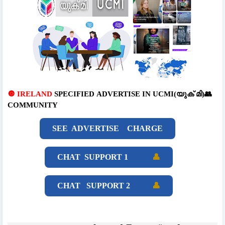
🔘 IRELAND
SPECIFIED
ADVERTISE
IN UCMI(യുക് മി)👥
COMMUNITY
SEE ADVERTISE CHARGE
CHAT SUPPORT 1
👤
CHAT SUPPORT 2
👤