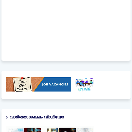
വാർത്താശകലം വിഡിയോ