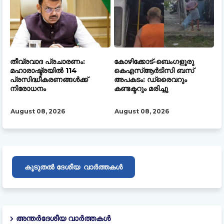
തീവ്രവാദ പ്രചാരണം:
കോഴിക്കോട്-ബെംഗളൂരു
മഹാരാഷ്ട്രയില്‍ 114
കെഎസ്ആർടിസി ബസ്
പ്രസിദ്ധീകരണങ്ങള്‍ക്ക്
അപകടം: ഡ്രൈവറും
നിരോധനം
കണ്ടക്ടറും മരിച്ചു
August 08, 2026
August 08, 2026
ദേശീയ
കൂടുതൽ
വാർത്തകൾ
അന്തർദേശീയ വാർത്തകൾ