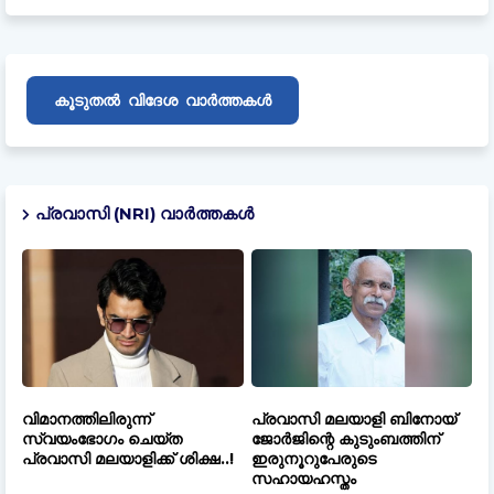
വിദേശ
കൂടുതൽ
വാർത്തകൾ
പ്രവാസി (NRI) വാർത്തകൾ
വിമാനത്തിലിരുന്ന്
പ്രവാസി മലയാളി ബിനോയ്
സ്വയംഭോഗം ചെയ്ത
ജോർജിന്റെ കുടുംബത്തിന്
പ്രവാസി മലയാളിക്ക് ശിക്ഷ..!
ഇരുനൂറുപേരുടെ
സഹായഹസ്തം