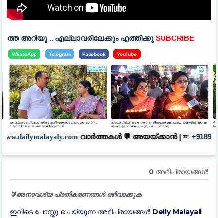
എല്ലാവരിലേക്കും എത്തിക്കൂ
SUBCRIBE
WhatsApp
Telegram
Facebook
YouTube
☎:
☎
വാർത്തകൾ 💬
അയയ്ക്കാൻ |
+918921123196
+9186
ly.com
0 അഭിപ്രായങ്ങള്‍
🔰അനാവശ്യ പ്രതികരണങ്ങൾ ഒഴിവാക്കുക
ഇവിടെ പോസ്റ്റു ചെയ്യുന്ന അഭിപ്രായങ്ങൾ Deily Malayali