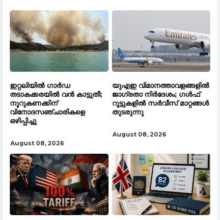
ഇറ്റലിയിൽ ഗാർഡ
യുഎഇ വിമാനത്താവളങ്ങളിൽ
തടാകക്കരയിൽ വൻ കാട്ടുതീ;
ജാഗ്രതാ നിർദേശം; ഗൾഫ്
നൂറുകണക്കിന്
റൂട്ടുകളിൽ സർവീസ് മാറ്റങ്ങൾ
വിനോദസഞ്ചാരികളെ
തുടരുന്നു
ഒഴിപ്പിച്ചു
August 08, 2026
August 08, 2026