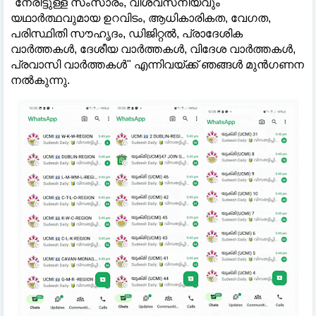
"നേരിട്ടുള്ള സംസാരം, വിശ്വസനീയവും
യഥാർത്ഥവുമായ ഉറവിടം, ആധികാരികത, വേഗത,
പരിസ്ഥിതി സൗഹൃദം, ഡിജിറ്റൽ, പ്രാദേശിക
വാർത്തകൾ, ദേശീയ വാർത്തകൾ, വിദേശ വാർത്തകൾ,
പ്രവാസി വാർത്തകൾ" എന്നിവയ്ക്ക് ഞങ്ങൾ മുൻഗണന
നൽകുന്നു.