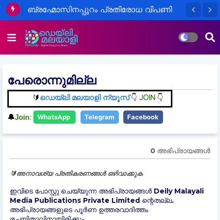
പ്രശാന്ത് കിഷോറുമായുള്ള കൂടിക്കാഴ്ച:
ബ്രഹ്മോസിനപ്പുറം പ്രതിരോധ വിപണി
സുനേത്ര പവാറിന് മുന്നറിയിപ്പുമായി
പിടിക്കാൻ ഇന്ത്യ: ലക്ഷ്യം ₹50,000
ബിജെപി
കോടിയുടെ കയറ്റുമതി
പേരൊന്നുമില്ല
ഡെയ്‌ലി മലയാളി ന്യൂസ്
JOIN
🔰
👇
👇
🔔
Join
:
WhatsApp
Telegram
Facebook
0 അഭിപ്രായങ്ങള്‍
🔰അനാവശ്യ പ്രതികരണങ്ങൾ ഒഴിവാക്കുക
ഇവിടെ പോസ്റ്റു ചെയ്യുന്ന അഭിപ്രായങ്ങൾ Deily Malayali
Media Publications Private Limited ന്റെതല്ല.
അഭിപ്രായങ്ങളുടെ പൂർണ ഉത്തരവാദിത്തം
രചയിതാവിനായിരിക്കും.