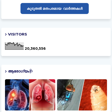
മതപരമായ
കൂടുതൽ
വാർത്തകൾ
VISITORS
20,360,556
ആരോഗ്യം🩺