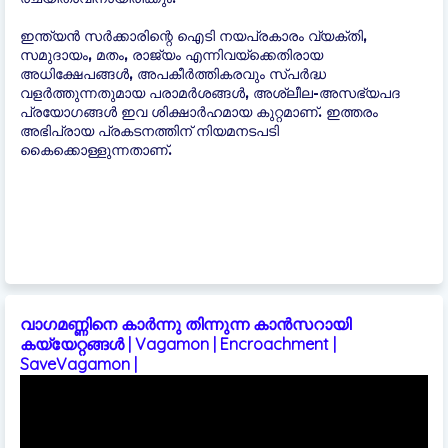
ഇന്ത്യന്‍ സർക്കാരിന്റെ ഐടി നയപ്രകാരം വ്യക്തി,
സമുദായം, മതം, രാജ്യം എന്നിവയ്ക്കെതിരായ
അധിക്ഷേപങ്ങൾ, അപകീർത്തികരവും സ്പർദ്ധ
വളർത്തുന്നതുമായ പരാമർശങ്ങൾ, അശ്ലീല-അസഭ്യപദ
പ്രയോഗങ്ങൾ ഇവ ശിക്ഷാർഹമായ കുറ്റമാണ്. ഇത്തരം
അഭിപ്രായ പ്രകടനത്തിന് നിയമനടപടി
കൈക്കൊള്ളുന്നതാണ്.
വാഗമണ്ണിനെ കാർന്നു തിന്നുന്ന കാൻസറായി
കയ്യേറ്റങ്ങൾ | Vagamon | Encroachment |
SaveVagamon |