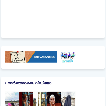
വാർത്താശകലം വിഡിയോ