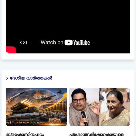
ദേശീയ വാർത്തകൾ
ബ്രഹ്മോസിനപ്പുറം
പ്രശാന്ത് കിഷോറുമായുള്ള