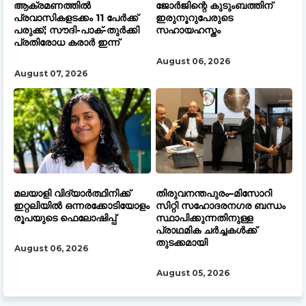
ആക്രമണത്തിൽ
ജോർജിന്റെ കുടുംബത്തിന്
പ്രവാസികളടക്കം 11 പേർക്ക്
ഇരുനൂറുപേരുടെ
പരുക്ക്; സൗദി-പാക്-തുർക്കി
സഹായഹസ്തം
പ്രതിരോധ കരാർ ഇന്ന്
August 06, 2026
August 07, 2026
മലയാളി വിദ്യാർത്ഥിനിക്ക്
തിരുവനന്തപുരം–മിസോറി
ഇറ്റലിയിൽ ഒന്നരക്കോടിയോളം
സിറ്റി സഹോദരനഗര ബന്ധം
രൂപയുടെ ഫെലോഷിപ്പ്
സ്ഥാപിക്കുന്നതിനുള്ള
പ്രാഥമിക ചർച്ചകൾക്ക്
തുടക്കമായി
August 06, 2026
August 05, 2026