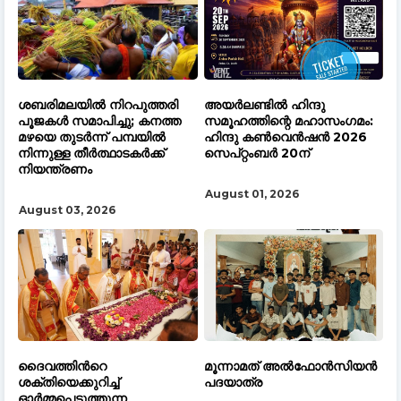
ശബരിമലയിൽ നിറപുത്തരി
അയർലണ്ടിൽ ഹിന്ദു
പൂജകൾ സമാപിച്ചു; കനത്ത
സമൂഹത്തിന്റെ മഹാസംഗമം:
മഴയെ തുടർന്ന് പമ്പയിൽ
ഹിന്ദു കൺവെൻഷൻ 2026
നിന്നുള്ള തീർത്ഥാടകർക്ക്
സെപ്റ്റംബർ 20ന്
നിയന്ത്രണം
August 01, 2026
August 03, 2026
ദൈവത്തിൻറെ
മൂന്നാമത് അൽഫോൻസിയൻ
ശക്തിയെക്കുറിച്ച്
പദയാത്ര
ഓർമ്മപ്പെടുത്തുന്ന