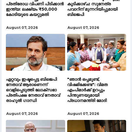
പ്രതിരോധ വിപണി പിടിക്കാൻ
കൂടിക്കാഴ്ച: സുനേത്ര
ഇന്ത്യ: ലക്ഷ്യം ₹50,000
പവാറിന് മുന്നറിയിപ്പുമായി
കോടിയുടെ കയറ്റുമതി
ബിജെപി
August 07, 2026
August 07, 2026
ഏറ്റവും ഇഷ്ടപ്പെട്ട ബിജെപി
​"ഞാൻ ഒപ്പമുണ്ട്,
നേതാവ് ആരാണെന്ന്
വിഷമിക്കേണ്ട": വിമത
വെളിപ്പെടുത്തി ലോക്സഭാ
എംപിമാർക്ക് ഉറപ്പും
പ്രതിപക്ഷ നേതാവ് നേതാവ്
പിന്തുണയുമായി
രാഹുൽ ഗാന്ധി
പ്രധാനമന്ത്രി മോദി
August 07, 2026
August 07, 2026