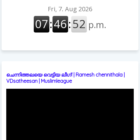
ചെന്നിത്തലയെ വെട്ടിയ ലീഗ്! | Ramesh chennithala |
VDsatheesan | Muslimleague