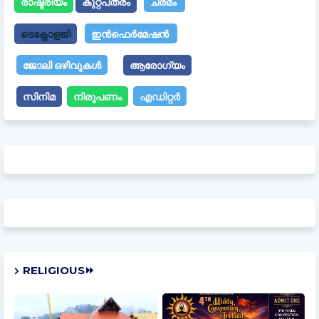
രാഷ്ട്രീയം
കുറ്റപത്രം
ചരമം
ടെക്നോളജി
ഇൻഫെർമേഷൻ
ജോലി ഒഴിവുകൾ
ആരോഗ്യം
സിനിമ
നിരൂപണം
എഡിറ്റർ
RELIGIOUS⏩