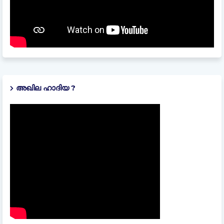
അഖില ഹാദിയ ?