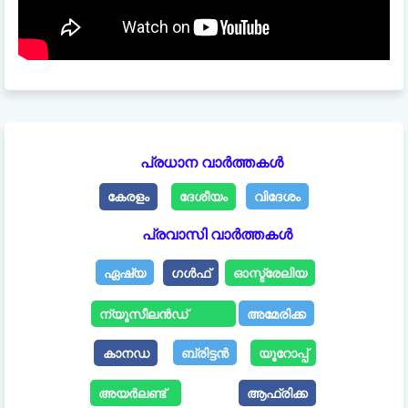
പ്രധാന വാർത്തകൾ
കേരളം
ദേശീയം
വിദേശം
പ്രവാസി വാർത്തകൾ
ഏഷ്യ
ഗൾഫ്
ഓസ്ട്രേലിയ
ന്യൂസീലൻഡ്
അമേരിക്ക
കാനഡ
ബ്രിട്ടൻ
യൂറോപ്പ്
അയർലണ്ട്
ആഫ്രിക്ക