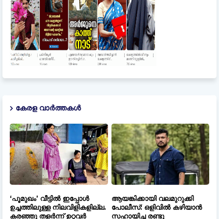
കേരള വാർത്തകൾ
‘പൂമുഖം’ വീട്ടിൽ ഇപ്പോൾ
ആയങ്കിക്കായി വലമുറുക്കി
ഉച്ചത്തിലുള്ള നിലവിളികളില്ല.
പോലീസ്: ഒളിവിൽ കഴിയാൻ
കരഞ്ഞു തളർന്ന് ഉറ്റവർ
സഹായിച്ച രണ്ടു