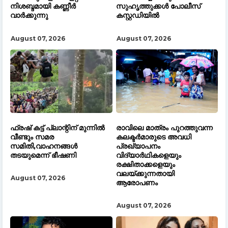
നിശബ്ദമായി കണ്ണീർ
സുഹൃത്തുക്കൾ പോലീസ്
വാർക്കുന്നു
കസ്റ്റഡിയിൽ
August 07, 2026
August 07, 2026
ഫ്രഷ് കട്ട് പ്ലാന്റിന് മുന്നിൽ
രാവിലെ മാത്രം പുറത്തുവന്ന
വീണ്ടും സമര
കലക്ടർമാരുടെ അവധി
സമിതി,വാഹനങ്ങൾ
പ്രഖ്യാപനം
തടയുമെന്ന് ഭീഷണി
വിദ്യാർഥികളെയും
രക്ഷിതാക്കളെയും
വലയ്ക്കുന്നതായി
August 07, 2026
ആരോപണം
August 07, 2026