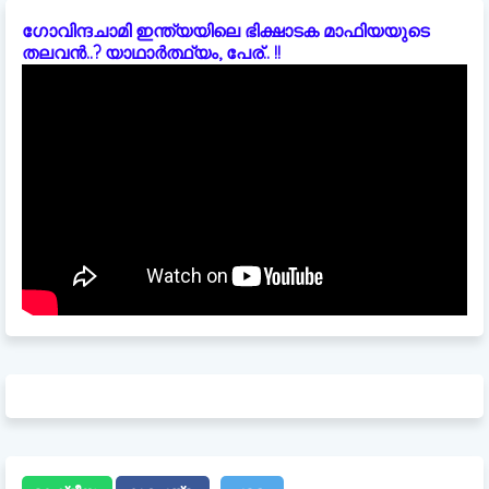
ഗോവിന്ദചാമി ഇന്ത്യയിലെ ഭിക്ഷാടക മാഫിയയുടെ
തലവൻ..? യാഥാർത്ഥ്യം, പേര്.. !!