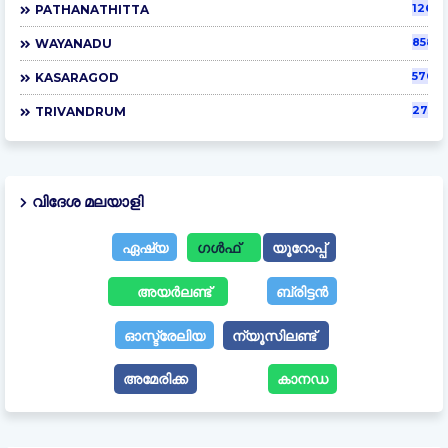
1261
PATHANATHITTA
858
WAYANADU
570
KASARAGOD
275
TRIVANDRUM
വിദേശ മലയാളി
ഏഷ്യ
ഗൾഫ്
യൂറോപ്പ്
അയർലണ്ട്
ബ്രിട്ടൻ
ഓസ്ട്രേലിയ
ന്യൂസിലണ്ട്
അമേരിക്ക
കാനഡ