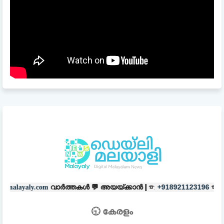
്തകൾ 💬
അയയ്ക്കാൻ |
☎:
☎
പരസ്യ
+918921123196
+918606657037
🕤 കേരളം