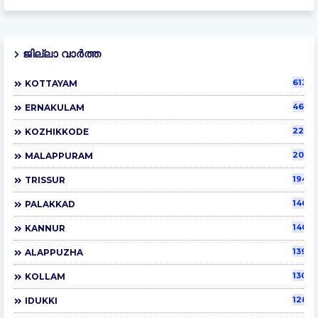
ജില്ലാ വാർത്ത
6131
KOTTAYAM
4698
ERNAKULAM
2289
KOZHIKKODE
2046
MALAPPURAM
1945
TRISSUR
1460
PALAKKAD
1406
KANNUR
1398
ALAPPUZHA
1303
KOLLAM
1287
IDUKKI